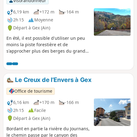
Visorandonneur
6,19 km
+172 m
-164 m
2h 15
Moyenne
Départ à Gex (Ain)
En été, il est possible d'utiliser un peu
moins la piste forestière et de
s'approcher plus des berges du grand
Journans pour se mettre à l'abri des
arbres.
Le Creux de l’Envers à Gex
Office de tourisme
6,16 km
+170 m
-166 m
2h 15
Facile
Départ à Gex (Ain)
Bordant en partie la rivière du Journans,
le chemin passe par le canyon des