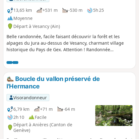
13,65 km
+531 m
-530 m
5h 25
Moyenne
Départ à Vesancy (Ain)
Belle randonnée, facile faisant découvrir la forêt et les
alpages du Jura au-dessus de Vesancy, charmant village
historique du Pays de Gex. Attention ! Randonnée
impossible entre le 15 décembre et le 30 juin
Boucle du vallon préservé de
l'Hermance
Visorandonneur
6,79 km
+71 m
-64 m
2h 10
Facile
Départ à Anières (Canton de
Genève)