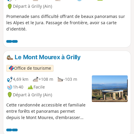
Départ à Grilly (Ain)
Promenade sans difficulté offrant de beaux panoramas sur
les Alpes et le Jura. Passage de frontière, avoir sa carte
d'identité.
Le Mont Mourex à Grilly
Office de tourisme
4,69 km
+108 m
-103 m
1h 40
Facile
Départ à Grilly (Ain)
Cette randonnée accessible et familiale
entre forêts et panoramas permet
depuis le Mont Mourex, d'embrasser
une splendide vue à 360° à la fois sur
les Alpes et sur le Jura. Le sentier