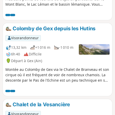
Mont Blanc, le Lac Léman et le bassin lémanique. Vous
verrez des empreintes de dinosaures. Suivant la saison on
peut voir aussi un petit cours d'eau, la Crotte.
Colomby de Gex depuis les Hutins
Visorandonneur
13,32 km
+1 016 m
-1 010 m
6h 40
Difficile
Départ à Gex (Ain)
Montée au Colomby de Gex via le Chalet de Branveau et son
cirque où il est fréquent de voir de nombreux chamois. La
descente par le Pas de l'Echine est un peu technique en son
début. Retour sur Gex en passant par le Creux de l'Envers
en favorisant un sentier plutôt que le chemin Neuf un peu
lassant. Randonnée en boucle qui offre de jolis panoramas
sur le bassin lémanique et la chaîne du Haut-Jura.
Chalet de la Vesancière
Visorandonneur