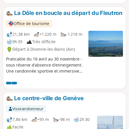
naturel : les animaux doivent être tenus en
laisse et sont interdits sur une portion du
La Dôle en boucle au départ du Fleutron
parcours. Application Visorando conseillée
Office de tourisme
21,38 km
+1 220 m
-1 218 m
9h 35
Très difficile
Départ à Divonne-les-Bains (Ain)
Praticable du 16 avril au 30 novembre -
sous réserve d'absence d'enneigement.
Une randonnée sportive et immersive
jusqu’au sommet de la Dôle (1677 m).
Depuis le Fleutron, l’itinéraire alterne
forêts profondes, crêtes dégagées et
pâturages d’altitude. Après avoir franchi
Le centre-ville de Genève
la frontière franco-suisse, vous
atteindrez l’un des sommets
Visorandonneur
emblématiques du Jura suisse, offrant
un panorama à 360° sur le Léman, les
7,86 km
+95 m
-98 m
2h 30
Alpes et le Mont Blanc. Ce parcours,
Facile