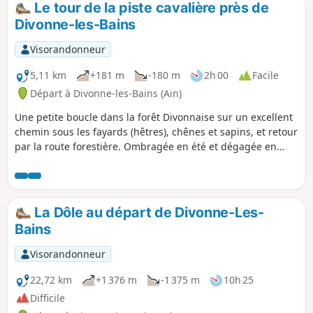
se faufiler entre la neige et la paroi. Par contre, il est
Le tour de la piste cavalière près de
fortement déconseillé de s'engager sur les pentes voisines
Divonne-les-Bains
très exposées.
Visorandonneur
5,11 km
+181 m
-180 m
2h 00
Facile
Départ à Divonne-les-Bains (Ain)
Une petite boucle dans la forêt Divonnaise sur un excellent
chemin sous les fayards (hêtres), chênes et sapins, et retour
par la route forestière. Ombragée en été et dégagée en
intersaison, elle est praticable en toutes saisons. Quelques
trouées permettent d'apercevoir la cuvette du Léman et les
Alpes. Signalétique en divers endroits, il est impossible de
s'égarer
La Dôle au départ de Divonne-Les-
Bains
Visorandonneur
22,72 km
+1 376 m
-1 375 m
10h 25
Difficile