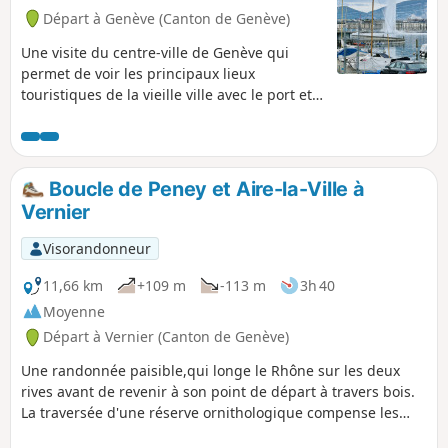
exigeant mais grandiose, traverse des
Départ à Genève (Canton de Genève)
espaces naturels préservés au cœur du
Parc naturel régional du Haut-Jura et de
Une visite du centre-ville de Genève qui
la Réserve naturelle nationale de la
permet de voir les principaux lieux
Haute Chaîne du Jura. Chiens interdits,
touristiques de la vieille ville avec le port et
même tenus en laisse. Merci de
toute son animation.
respecter la réglementation en vigueur
pour préserver cet environnement
remarquable (voir la rubrique des
Boucle de Peney et Aire-la-Ville à
informations pratiques).
Vernier
Visorandonneur
11,66 km
+109 m
-113 m
3h 40
Moyenne
Départ à Vernier (Canton de Genève)
Une randonnée paisible,qui longe le Rhône sur les deux
rives avant de revenir à son point de départ à travers bois.
La traversée d'une réserve ornithologique compense les
quelques inévitables tronçons de route goudronnée. Les