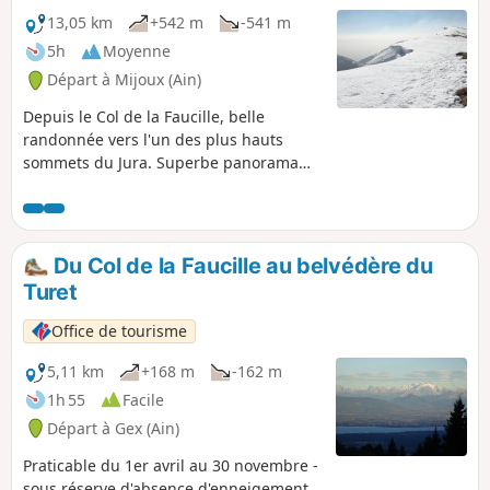
fur et à mesure que le chemin se déroule.
13,05 km
+542 m
-541 m
5h
Moyenne
Départ à Mijoux (Ain)
Depuis le Col de la Faucille, belle
randonnée vers l'un des plus hauts
sommets du Jura. Superbe panorama
sur la chaine des Alpes et le Mont Blanc.
Du Col de la Faucille au belvédère du
Turet
Office de tourisme
5,11 km
+168 m
-162 m
1h 55
Facile
Départ à Gex (Ain)
Praticable du 1er avril au 30 novembre -
sous réserve d'absence d'enneigement