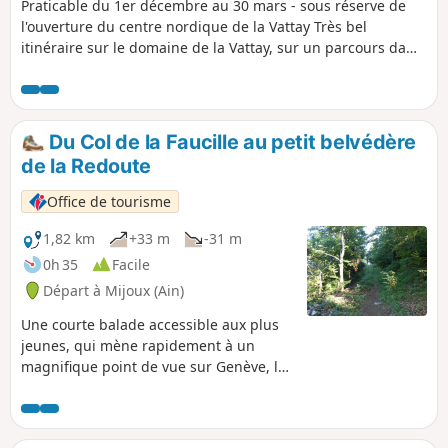
Praticable du 1er décembre au 30 mars - sous réserve de
l'ouverture du centre nordique de la Vattay Très bel
itinéraire sur le domaine de la Vattay, sur un parcours damé
et jalonné en Violet, accessible avec des enfants et qui
traverse la Réserve Naturelle Nationale de la Haute Chaîne
du Jura (vous devez respecter la réglementation en
vigueur). L'accès au site de la Vattay est payant.
Du Col de la Faucille au petit belvédère
de la Redoute
Office de tourisme
1,82 km
+33 m
-31 m
0h 35
Facile
Départ à Mijoux (Ain)
Une courte balade accessible aux plus
jeunes, qui mène rapidement à un
magnifique point de vue sur Genève, le
Salève et le majestueux Mont-Blanc.
Cette randonnée accessible d’avril à
novembre, est idéale pour une brève