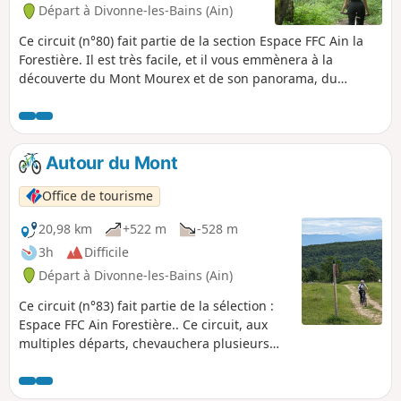
Départ à Divonne-les-Bains (Ain)
Ce circuit (n°80) fait partie de la section Espace FFC Ain la
Forestière. Il est très facile, et il vous emmènera à la
découverte du Mont Mourex et de son panorama, du
pâturage et de la forêt constituée de chênes, châtaigniers,
hêtres, érables, sapins, épicéas, etc. La randonnée est
accessible aux enfants qui pratiquent le VTT.
Autour du Mont
Office de tourisme
20,98 km
+522 m
-528 m
3h
Difficile
Départ à Divonne-les-Bains (Ain)
Ce circuit (n°83) fait partie de la sélection :
Espace FFC Ain Forestière.. Ce circuit, aux
multiples départs, chevauchera plusieurs
paysages, entre forêts luxuriantes,
pâturages au sublime panorama, et
patrimoine aux abords de Vesancy et Gex, et