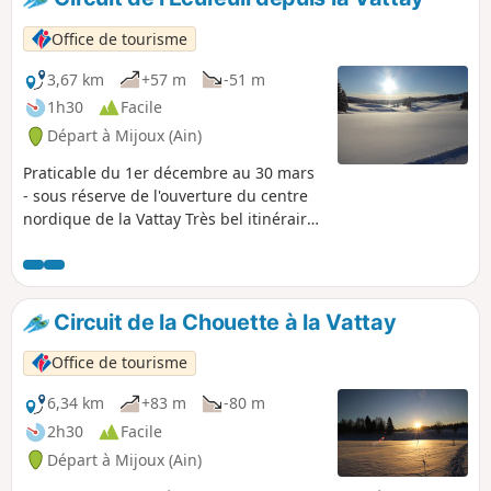
Office de tourisme
3,67 km
+57 m
-51 m
1h30
Facile
Départ à Mijoux (Ain)
Praticable du 1er décembre au 30 mars
- sous réserve de l'ouverture du centre
nordique de la Vattay Très bel itinéraire
sur le domaine de la Vattay, traversant
la Réserve Naturelle Nationale de la
Haute Chaîne du Jura (vous devez
respecter la réglementation en vigueur).
Circuit de la Chouette à la Vattay
L'accès au site de la Vattay est payant.
Ce parcours est damé et jalonné en
Office de tourisme
Violet. Il est accessible avec des enfants.
6,34 km
+83 m
-80 m
2h30
Facile
Départ à Mijoux (Ain)