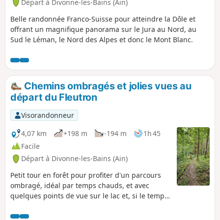
Départ à Divonne-les-Bains (Ain)
Belle randonnée Franco-Suisse pour atteindre la Dôle et
offrant un magnifique panorama sur le Jura au Nord, au
Sud le Léman, le Nord des Alpes et donc le Mont Blanc.
Chemins ombragés et jolies vues au
départ du Fleutron
Visorandonneur
4,07 km
+198 m
-194 m
1h 45
Facile
Départ à Divonne-les-Bains (Ain)
Petit tour en forêt pour profiter d'un parcours
ombragé, idéal par temps chauds, et avec
quelques points de vue sur le lac et, si le temps
le permet, le Mont Blanc. Très beaux sentiers
qui serpentent dans la nature verdoyante Parc