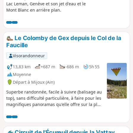
autre perspective sur les reliefs
Lac Leman, Genève et son jet d'eau et le
environnants.
Mont Blanc en arrière plan.
Le Colomby de Gex depuis le Col de la
Faucille
Visorandonneur
13,83 km
+687 m
-686 m
5h 55
Moyenne
Départ à Mijoux (Ain)
Superbe randonnée, facile à suivre (balisage au
top), sans difficulté particulière, à faire pour les
magnifiques panoramas qu'elle offre sur la plus
grande partie du parcours.
Circuit de l'Écureuil depuis la Vattay