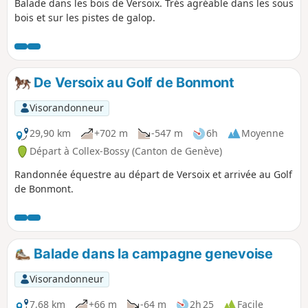
Balade dans les bois de Versoix. Trés agréable dans les sous
bois et sur les pistes de galop.
De Versoix au Golf de Bonmont
Visorandonneur
29,90 km
+702 m
-547 m
6h
Moyenne
Départ à Collex-Bossy (Canton de Genève)
Randonnée équestre au départ de Versoix et arrivée au Golf
de Bonmont.
Balade dans la campagne genevoise
Visorandonneur
7,68 km
+66 m
-64 m
2h 25
Facile