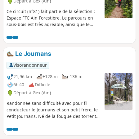
Départ à Gex (Ain)
Ce circuit (n°81) fait partie de la sélection :
Espace FFC Ain Forestière. Le parcours en
sous-bois est très agréable, ainsi que le
secteur dégagé du Mont Mourex.
Le Journans
Visorandonneur
21,96 km
+128 m
-136 m
6h 40
Difficile
Départ à Gex (Ain)
Randonnée sans difficulté avec pour fil
conducteur le Journans et son petit frère, le
Petit Journans. Né de la fougue des torrents
de la combe du Creux de l'Envers, le
Journans dévale les pentes du Jura. Il irrigue
ensuite le Nord du Pays de Gex avant de se