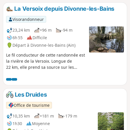
vous aurez même l'opportunité d'emprunter
La Versoix depuis Divonne-les-Bains
l'ancienne voie ferrée, transformée en voie
verte, reliant Gex à Tutégny.
Visorandonneur
23,24 km
+96 m
-94 m
6h 55
Difficile
Départ à Divonne-les-Bains (Ain)
Le fil conducteur de cette randonnée est
la rivière de la Versoix. Longue de
22 km, elle prend sa source sur les
hauteurs de Divonne-les-Bains sous
l'appellation de la Divonne avant de
devenir Versoix sur le territoire suisse.
Sur de nombreux kilomètres, son lit sert
Les Druides
de frontière entre les deux pays. Plus
loin, sur la commune de Versoix, elle se
Office de tourisme
jette dans le Lac Léman. Outre la
Versoix, cette randonnée offre de
10,35 km
+181 m
-179 m
nombreux points de vue sur les chaînes
1h30
Moyenne
du Jura et des Alpes.