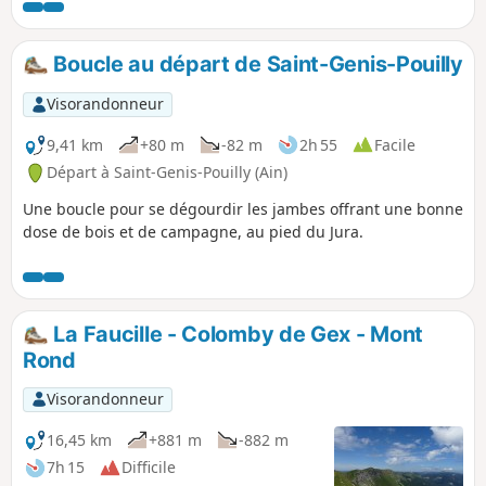
sentiers forestiers peuvent être un peu boueux, donc
glissants en automne et en hiver. Une partie du parcours en
forêt dans les Bois du Château est mal balisée mais aucune
Boucle au départ de Saint-Genis-Pouilly
crainte, il est difficile de se perdre .
Visorandonneur
9,41 km
+80 m
-82 m
2h 55
Facile
Départ à Saint-Genis-Pouilly (Ain)
Une boucle pour se dégourdir les jambes offrant une bonne
dose de bois et de campagne, au pied du Jura.
La Faucille - Colomby de Gex - Mont
Rond
Visorandonneur
16,45 km
+881 m
-882 m
7h 15
Difficile