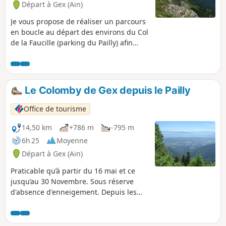
Départ à Gex (Ain)
Je vous propose de réaliser un parcours
en boucle au départ des environs du Col
de la Faucille (parking du Pailly) afin
d’accéder au Colomby de Gex : à l'aller le
tracé évolue sous les Monts Jura et au
retour sur ses crêtes avec une
succession de montées et
Le Colomby de Gex depuis le Pailly
descentes.Certaines parties du parcours
sont situées en zones de quiétude de la
Office de tourisme
faune sauvage et il ne sera ainsi pas
possible de le parcourir du 15/12 au
14,50 km
+786 m
-795 m
15/05 (à lire ci-dessous).
6h 25
Moyenne
Départ à Gex (Ain)
Praticable qu’à partir du 16 mai et ce
jusqu’au 30 Novembre. Sous réserve
d'absence d'enneigement. Depuis les
crêtes, profitez d’un panorama sur le
Léman et les Alpes avant de plonger
dans le cirque de Branveau. Cet