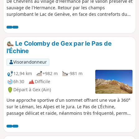
De Chevrens au village d'Hermance par le vallon préservé et
sauvage de l'Hermance. Retour par les champs
surplombant le Lac de Genève, en face des contreforts du
Jura.
Le Colomby de Gex par le Pas de
l'Échine
Visorandonneur
12,94 km
+982 m
-981 m
6h 30
Difficile
Départ à Gex (Ain)
Une approche sportive d'un sommet offrant une vue à 360°
sur le Léman, les Alpes et le Jura. Le Pas de L’Échine,
passage délicat et raide, néanmoins très fréquenté, permet
d'accéder directement à la crête dans une très belle
ambiance. Le must étant de le parcourir au mois de mai
quand il est encore partiellement enneigé et que l'on doit