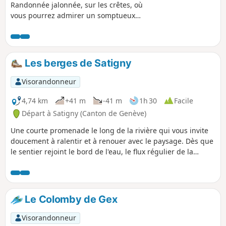
Randonnée jalonnée, sur les crêtes, où
vous pourrez admirer un somptueux
panorama sur le Mont-Blanc, les Alpes
et le bassin lémanique, Genève et son
jet d'eau, et les Hautes-Combes du Jura,
de l'autre côté, avant de redescendre au
Les berges de Satigny
cœur de la Station.Le départ se situe en
haut du Télécombi du Montrond.
Visorandonneur
4,74 km
+41 m
-41 m
1h 30
Facile
Départ à Satigny (Canton de Genève)
Une courte promenade le long de la rivière qui vous invite
doucement à ralentir et à renouer avec le paysage. Dès que
le sentier rejoint le bord de l'eau, le flux régulier de la
rivière impose un rythme calme, guidant chaque pas en
avant. La lumière du soleil scintille à la surface, se
déplaçant avec la brise, tandis que les roseaux et les herbes
ondulent tranquillement le long des berges. Même dans un
Le Colomby de Gex
environnement familier, une promenade au bord de la
rivière peut ressembler à un petit voyage, révélant de
Visorandonneur
subtils changements de lumière, de sons et de couleurs au