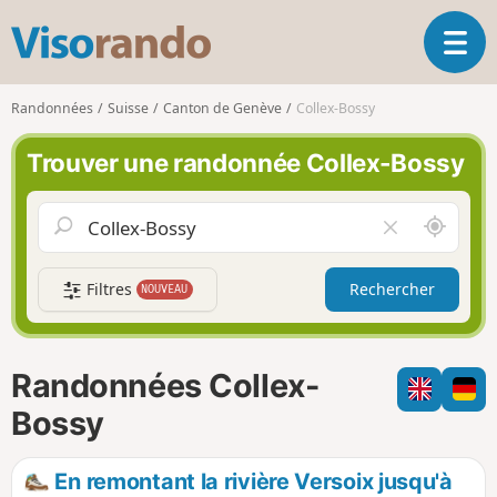
V
O
i
u
s
v
o
Randonnées
Suisse
Canton de Genève
Collex-Bossy
r
r
i
a
Trouver une randonnée Collex-Bossy
r
n
l
d
a
o
A
V
n
u
i
a
t
d
v
Filtres
Rechercher
NOUVEAU
o
e
i
u
r
g
r
l
a
d
e
Randonnées Collex-
t
e
c
i
m
h
Bossy
o
o
a
n
i
m
En remontant la rivière Versoix jusqu'à
p