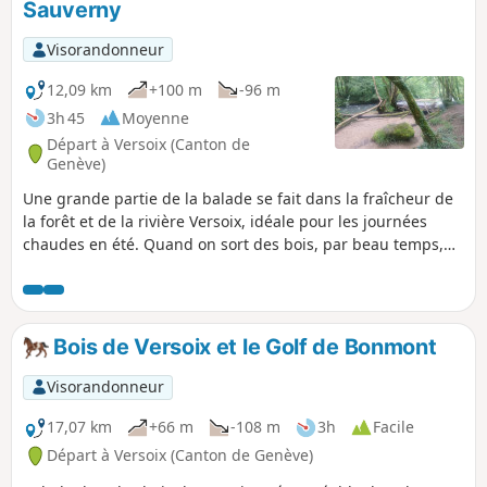
Sauverny
Visorandonneur
12,09 km
+100 m
-96 m
3h 45
Moyenne
Départ à Versoix (Canton de
Genève)
Une grande partie de la balade se fait dans la fraîcheur de
la forêt et de la rivière Versoix, idéale pour les journées
chaudes en été. Quand on sort des bois, par beau temps,
magnifiques vues sur la chaîne du Jura (l'Aiguille de la
Faucille ou la Boule Blanc de la Dole bien reconnaissables)
et sur les Alpes (Mont-Blanc).
Bois de Versoix et le Golf de Bonmont
Visorandonneur
17,07 km
+66 m
-108 m
3h
Facile
Départ à Versoix (Canton de Genève)