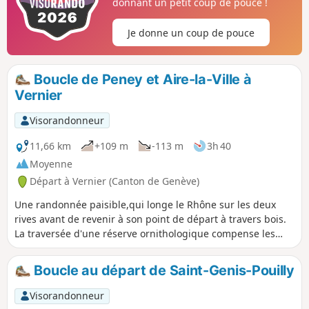
donnant un petit coup de pouce !
Je donne un coup de pouce
Boucle de Peney et Aire-la-Ville à
Vernier
Visorandonneur
11,66 km
+109 m
-113 m
3h 40
Moyenne
Départ à Vernier (Canton de Genève)
Une randonnée paisible,qui longe le Rhône sur les deux
rives avant de revenir à son point de départ à travers bois.
La traversée d'une réserve ornithologique compense les
quelques inévitables tronçons de route goudronnée. Les
sentiers forestiers peuvent être un peu boueux, donc
Boucle au départ de Saint-Genis-Pouilly
glissants en automne et en hiver. Une partie du parcours en
forêt dans les Bois du Château est mal balisée mais aucune
Visorandonneur
crainte, il est difficile de se perdre .