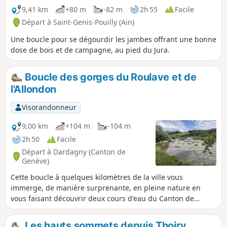
9,41 km
+80 m
-82 m
2h 55
Facile
Départ à Saint-Genis-Pouilly (Ain)
Une boucle pour se dégourdir les jambes offrant une bonne
dose de bois et de campagne, au pied du Jura.
Boucle des gorges du Roulave et de
l'Allondon
Visorandonneur
9,00 km
+104 m
-104 m
2h 50
Facile
Départ à Dardagny (Canton de
Genève)
Cette boucle à quelques kilomètres de la ville vous
immerge, de manière surprenante, en pleine nature en
vous faisant découvrir deux cours d'eau du Canton de
Genève, puis les vignes de Dardagny. Elle se pratique dans
les 2 sens.
Les hauts sommets depuis Thoiry