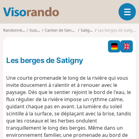
V
O
i
u
s
v
o
Randonnées
Suisse
Canton de Genève
Satigny
Les berges de Satigny
r
r
i
a
r
n
l
d
Les berges de Satigny
a
o
n
a
Une courte promenade le long de la rivière qui vous
v
invite doucement à ralentir et à renouer avec le
i
paysage. Dès que le sentier rejoint le bord de l'eau, le
g
flux régulier de la rivière impose un rythme calme,
a
t
guidant chaque pas en avant. La lumière du soleil
i
scintille à la surface, se déplaçant avec la brise, tandis
o
que les roseaux et les herbes ondulent
n
tranquillement le long des berges. Même dans un
environnement familier, une promenade au bord de