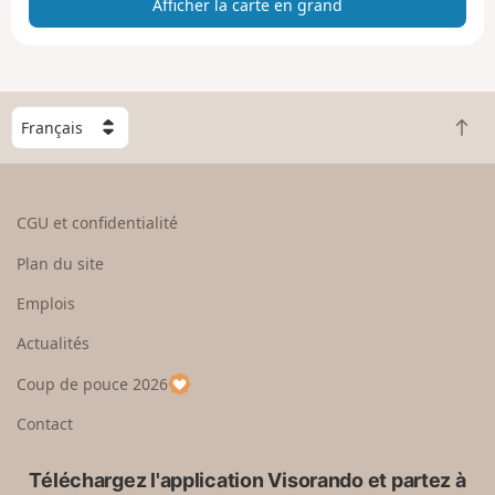
Afficher la carte en grand
t
e
e
n
g
C
r
R
h
a
e
o
n
t
i
d
o
s
CGU et confidentialité
u
i
r
s
Plan du site
e
s
n
e
Emplois
h
z
Actualités
a
u
u
n
Coup de pouce 2026
t
p
a
Contact
y
s
Téléchargez l'application Visorando et partez à