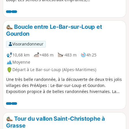
reliant les villages, le Canal du Loup enterré
sur lequel on se déplace, son ex ligne de
chemin de fer datée d'avant 1900, ses
restanques sont témoins d'un passé
Boucle entre Le-Bar-sur-Loup et
commercial et agricole d'une autre époque.
Gourdon
Visorandonneur
10,68 km
+486 m
-483 m
4h 25
Moyenne
Départ à Le Bar-sur-Loup (Alpes-Maritimes)
Une très belle randonnée, à la découverte de deux très jolis
villages des PréAlpes : Le-Bar-sur-Loup et Gourdon.
Exposition propice à de belles randonnées hivernales. La
position dominante de Gourdon offre une vue imprenable
sur la Méditerranée, de Nice à l'Estérel, ainsi que sur les
pré Alpes environnantes. Une belle découverte, également,
de l'Aqueduc de Foulon et du Canal du Loup.
Tour du vallon Saint-Christophe à
Grasse