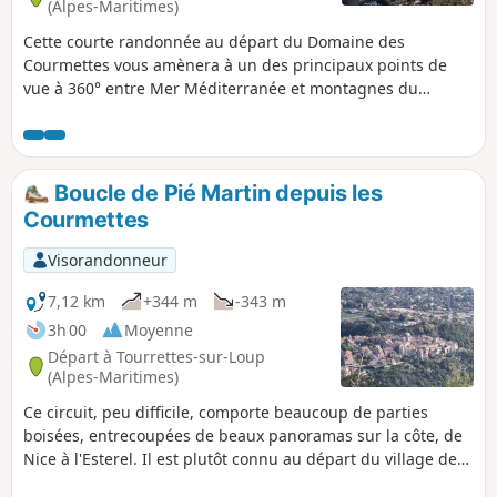
(Alpes-Maritimes)
Cette courte randonnée au départ du Domaine des
Courmettes vous amènera à un des principaux points de
vue à 360° entre Mer Méditerranée et montagnes du
Mercantour.
Boucle de Pié Martin depuis les
Courmettes
Visorandonneur
7,12 km
+344 m
-343 m
3h 00
Moyenne
Départ à Tourrettes-sur-Loup
(Alpes-Maritimes)
Ce circuit, peu difficile, comporte beaucoup de parties
boisées, entrecoupées de beaux panoramas sur la côte, de
Nice à l'Esterel. Il est plutôt connu au départ du village de
Tourrettes-sur-Loup. Je propose de partir du Domaine des