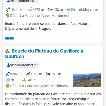
Visorandonneur
quelques difficultés sur cette randonnée ; Voir
les commentaires en bas de cette fiche
10,44 km
+178 m
-182 m
3h
Moyenne
Départ à Valbonne (Alpes-Maritimes)
Boucle équestre pour se balader dans le Parc Naturel
Départemental de la Brague.
Boucle du Plateau de Cavillore à
Gourdon
Visorandonneur
5,96 km
+291 m
-291 m
2h 30
Facile
Départ à Gourdon (Alpes-Maritimes)
La randonnée du plateau de Cavillore est une boucle sur les
chemins de l’histoire avec la forteresse troglodytique
dissimulée dans la falaise, sa voie romaine et son ancien