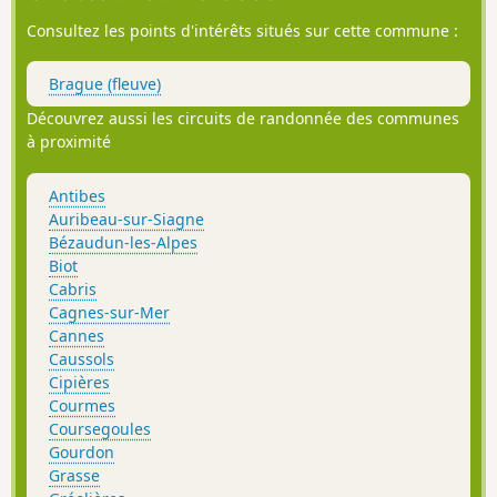
Consultez les points d'intérêts situés sur cette commune :
Brague (fleuve)
Découvrez aussi les circuits de randonnée des communes
à proximité
Antibes
Auribeau-sur-Siagne
Bézaudun-les-Alpes
Biot
Cabris
Cagnes-sur-Mer
Cannes
Caussols
Cipières
Courmes
Coursegoules
Gourdon
Grasse