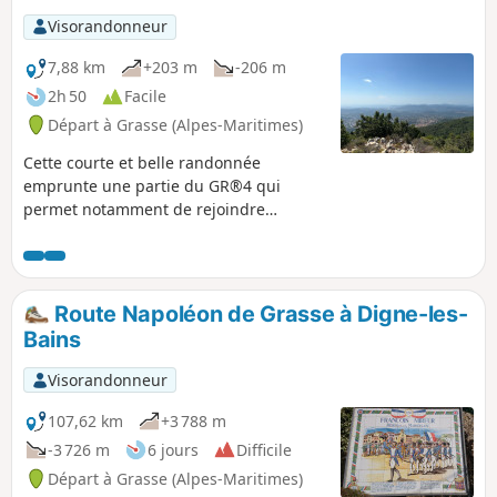
Visorandonneur
7,88 km
+203 m
-206 m
2h 50
Facile
Départ à Grasse (Alpes-Maritimes)
Cette courte et belle randonnée
emprunte une partie du GR®4 qui
permet notamment de rejoindre
Caussols depuis Grasse. En empruntant
une portion du circuit de la Malle, vous
pourrez par temps clair avoir une
superbe vue sur toute la baie de
Route Napoléon de Grasse à Digne-les-
Cannes.
Bains
Visorandonneur
107,62 km
+3 788 m
-3 726 m
6 jours
Difficile
Départ à Grasse (Alpes-Maritimes)