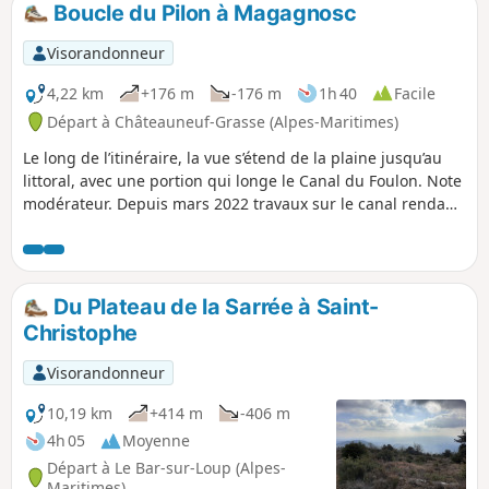
Boucle du Pilon à Magagnosc
p
Visorandonneur
4,22 km
+176 m
-176 m
1h 40
Facile
Départ à Châteauneuf-Grasse (Alpes-Maritimes)
Le long de l’itinéraire, la vue s’étend de la plaine jusqu’au
littoral, avec une portion qui longe le Canal du Foulon. Note
modérateur. Depuis mars 2022 travaux sur le canal rendant
impossible cette randonnée. Voir les avis
Du Plateau de la Sarrée à Saint-
Christophe
Visorandonneur
10,19 km
+414 m
-406 m
4h 05
Moyenne
Départ à Le Bar-sur-Loup (Alpes-
Maritimes)