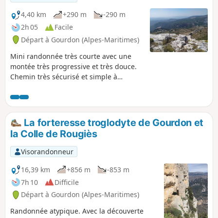
randonnée.
4,40 km
+290 m
-290 m
2h 05
Facile
Départ à Gourdon (Alpes-Maritimes)
Mini randonnée très courte avec une
montée très progressive et très douce.
Chemin très sécurisé et simple à
suivre.Très agréable pour un petit repas
avec une vue panoramique.
La forteresse troglodyte de Gourdon et
la Colle de Rougiès
Visorandonneur
16,39 km
+856 m
-853 m
7h 10
Difficile
Départ à Gourdon (Alpes-Maritimes)
Randonnée atypique. Avec la découverte