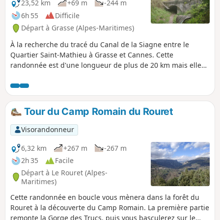
23,52 km
+69 m
-244 m
6h 55
Difficile
Départ à Grasse (Alpes-Maritimes)
À la recherche du tracé du Canal de la Siagne entre le
Quartier Saint-Mathieu à Grasse et Cannes. Cette
randonnée est d'une longueur de plus de 20 km mais elle
n'est pas difficile. Le retour se fera de la gare de Cannes
pour prendre soit le train ou le bus jusqu’à la gare de
Grasse.
Tour du Camp Romain du Rouret
Visorandonneur
6,32 km
+267 m
-267 m
2h 35
Facile
Départ à Le Rouret (Alpes-
Maritimes)
Cette randonnée en boucle vous mènera dans la forêt du
Rouret à la découverte du Camp Romain. La première partie
remonte la Gorge des Trucs, puis vous basculerez sur le