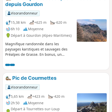
Et comme nous nous situons sur des
depuis Gourdon
territoires d’alpages, il est possible
d’apercevoir sur le parcours un patou prêt à
Visorandonneur
défendre fièrement les troupeau : ambiance
montagne garantie !
15,38 km
+625 m
-620 m
6h 10
Moyenne
Départ à Gourdon (Alpes-Maritimes)
Magnifique randonnée dans les
paysages karstiques et sauvages des
Préalpes de Grasse. En bonus, un
passage sur une voie romaine bien
conservée.
Pic de Courmettes
Visorandonneur
5,65 km
+423 m
-420 m
2h 50
Moyenne
Départ à Tourrettes-sur-Loup