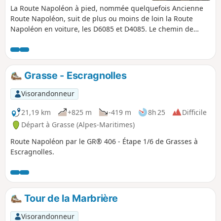
La Route Napoléon à pied, nommée quelquefois Ancienne
Route Napoléon, suit de plus ou moins de loin la Route
Napoléon en voiture, les D6085 et D4085. Le chemin de
randonnée suit globalement le GR®406 et le GR®51. Ce
circuit est très bien balisé par deux traits horizontaux
Rouge et Blanc. Il se situe essentiellement en plein nature
et traverse de très beaux paysages.
Grasse - Escragnolles
Visorandonneur
21,19 km
+825 m
-419 m
8h 25
Difficile
Départ à Grasse (Alpes-Maritimes)
Route Napoléon par le GR® 406 - Étape 1/6 de Grasses à
Escragnolles.
Tour de la Marbrière
Visorandonneur