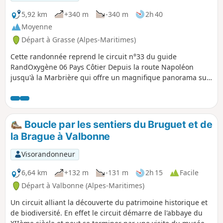
5,92 km
+340 m
-340 m
2h 40
Moyenne
Départ à Grasse (Alpes-Maritimes)
Cette randonnée reprend le circuit n°33 du guide
RandOxygène 06 Pays Côtier Depuis la route Napoléon
jusqu'à la Marbrière qui offre un magnifique panorama sur
Grasse, Cannes et Mandelieu, cette randonnée permet de
se balader à proximité de Grasse, avec une difficulté
moyenne sous les bois de la Marbrière.
Boucle par les sentiers du Bruguet et de
la Brague à Valbonne
Visorandonneur
6,64 km
+132 m
-131 m
2h 15
Facile
Départ à Valbonne (Alpes-Maritimes)
Un circuit alliant la découverte du patrimoine historique et
de biodiversité. En effet le circuit démarre de l'abbaye du