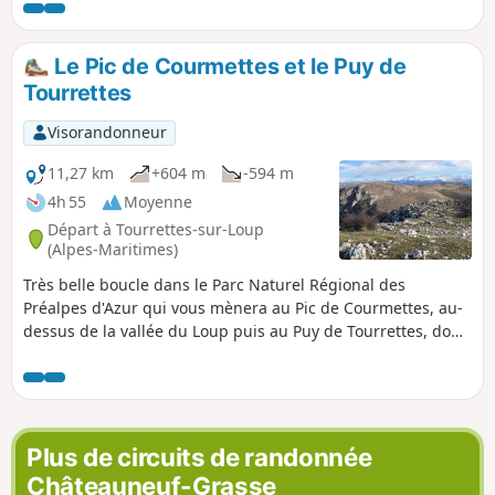
Courmettes. La distance est sensiblement la même, mais on
évite toute la partie en route bitumée proche du village.
Le Pic de Courmettes et le Puy de
Tourrettes
Visorandonneur
11,27 km
+604 m
-594 m
4h 55
Moyenne
Départ à Tourrettes-sur-Loup
(Alpes-Maritimes)
Très belle boucle dans le Parc Naturel Régional des
Préalpes d'Azur qui vous mènera au Pic de Courmettes, au-
dessus de la vallée du Loup puis au Puy de Tourrettes, dont
les parties sommitales étaient utilisées comme pâturage à
ovins. Les panoramas sur le pays côtier et la chaîne
frontière ne décevront personne.
Plus de circuits de randonnée
Châteauneuf-Grasse