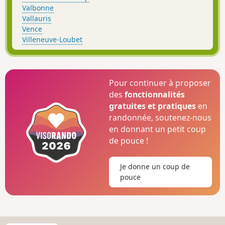
Valbonne
Vallauris
Vence
Villeneuve-Loubet
Pour continuer à proposer
des
fonctionnalités
gratuites et pratiques
en
randonnée, soutenez-nous
en donnant un petit coup
de pouce !
Je donne un coup de
pouce