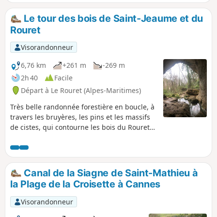
Le tour des bois de Saint-Jeaume et du
Rouret
Visorandonneur
6,76 km
+261 m
-269 m
2h 40
Facile
Départ à Le Rouret (Alpes-Maritimes)
Très belle randonnée forestière en boucle, à
travers les bruyères, les pins et les massifs
de cistes, qui contourne les bois du Rouret
et de Saint-Jaume. Les crêtes de la cote 463 à
la cote 465 vous offrent des vues Sud sur le
littoral, et Nord vers les Gorges du Loup. La
grotte de la Baume Robert clôturera cette
Canal de la Siagne de Saint-Mathieu à
très agréable balade.
la Plage de la Croisette à Cannes
Visorandonneur