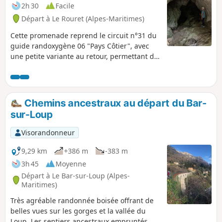
2h 30
Facile
Départ à Le Rouret (Alpes-Maritimes)
Cette promenade reprend le circuit n°31 du
guide randoxygène 06 "Pays Côtier", avec
une petite variante au retour, permettant de
voir l'entrée du gouffre de la Baume Robert.
Depuis l'oppidum du sommet, dont il ne
reste que quelques murets, on bénéficie
d'une très belle vue sur la vallée du Loup, la
Chemins ancestraux au départ du Bar-
barre du Cheiron et les villages de Bar-sur-
sur-Loup
Loup et de Gourdon... et de l'autre côté,
jusqu'à la mer.
Visorandonneur
9,29 km
+386 m
-383 m
3h 45
Moyenne
Départ à Le Bar-sur-Loup (Alpes-
Maritimes)
Très agréable randonnée boisée offrant de
belles vues sur les gorges et la vallée du
Loup. Les sentiers ancestraux empruntés,