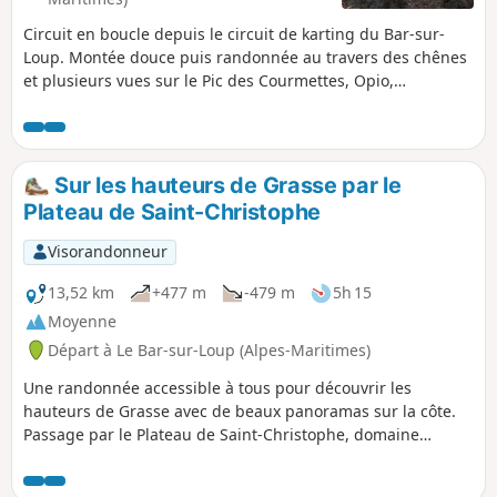
Circuit en boucle depuis le circuit de karting du Bar-sur-
Loup. Montée douce puis randonnée au travers des chênes
et plusieurs vues sur le Pic des Courmettes, Opio,
Châteauneuf-Grasse, puis magnifique panorama sur la
côte, la baie de Cannes et Grasse. Descente assez raide au-
dessus de Grasse et retour en courbe de niveau.
Sur les hauteurs de Grasse par le
Plateau de Saint-Christophe
Visorandonneur
13,52 km
+477 m
-479 m
5h 15
Moyenne
Départ à Le Bar-sur-Loup (Alpes-Maritimes)
Une randonnée accessible à tous pour découvrir les
hauteurs de Grasse avec de beaux panoramas sur la côte.
Passage par le Plateau de Saint-Christophe, domaine
karstique. Sentiers peu pentus, adaptés pour tous publics.