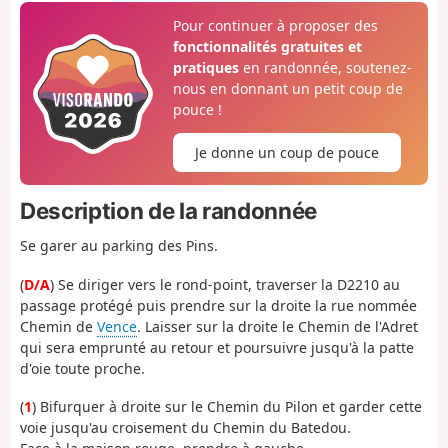
Pour continuer à proposer des
fonctionnalités gratuites et
pratiques
en randonnée, soutenez-
nous en donnant un petit coup de
pouce !
Je donne un coup de pouce
Description de la randonnée
Se garer au parking des Pins.
(
D/A
) Se diriger vers le rond-point, traverser la D2210 au
passage protégé puis prendre sur la droite la rue nommée
Chemin de
Vence
. Laisser sur la droite le Chemin de l'Adret
qui sera emprunté au retour et poursuivre jusqu'à la patte
d'oie toute proche.
(
1
) Bifurquer à droite sur le Chemin du Pilon et garder cette
voie jusqu'au croisement du Chemin du Batedou.