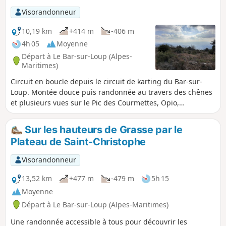
Visorandonneur
10,19 km
+414 m
-406 m
4h 05
Moyenne
Départ à Le Bar-sur-Loup (Alpes-
Maritimes)
Circuit en boucle depuis le circuit de karting du Bar-sur-
Loup. Montée douce puis randonnée au travers des chênes
et plusieurs vues sur le Pic des Courmettes, Opio,
Châteauneuf-Grasse, puis magnifique panorama sur la
côte, la baie de Cannes et Grasse. Descente assez raide au-
Sur les hauteurs de Grasse par le
dessus de Grasse et retour en courbe de niveau.
Plateau de Saint-Christophe
Visorandonneur
13,52 km
+477 m
-479 m
5h 15
Moyenne
Départ à Le Bar-sur-Loup (Alpes-Maritimes)
Une randonnée accessible à tous pour découvrir les