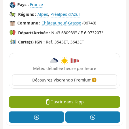
Pays :
France
Régions :
Alpes
,
Préalpes d'Azur
Commune :
Châteauneuf-Grasse
(06740)
Départ/Arrivée :
N 43.680939° / E 6.973207°
Carte(s) IGN :
Ref. 3543ET, 3643ET
Météo détaillée heure par heure
Découvrez Visorando Premium
Ouvrir dans l'app