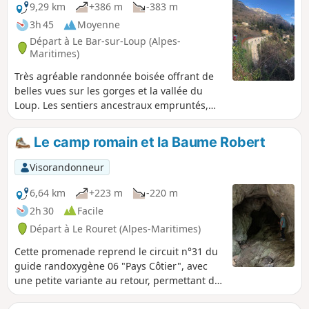
9,29 km
+386 m
-383 m
3h 45
Moyenne
Départ à Le Bar-sur-Loup (Alpes-
Maritimes)
Très agréable randonnée boisée offrant de
belles vues sur les gorges et la vallée du
Loup. Les sentiers ancestraux empruntés,
reliant les villages, le Canal du Loup enterré
sur lequel on se déplace, son ex ligne de
Le camp romain et la Baume Robert
chemin de fer datée d'avant 1900, ses
restanques sont témoins d'un passé
Visorandonneur
commercial et agricole d'une autre époque.
6,64 km
+223 m
-220 m
2h 30
Facile
Départ à Le Rouret (Alpes-Maritimes)
Cette promenade reprend le circuit n°31 du
guide randoxygène 06 "Pays Côtier", avec
une petite variante au retour, permettant de
voir l'entrée du gouffre de la Baume Robert.