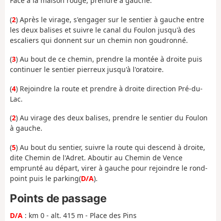
Face à la maison rouge, prendre à gauche.
(
2
) Après le virage, s'engager sur le sentier à gauche entre
les deux balises et suivre le canal du Foulon jusqu'à des
escaliers qui donnent sur un chemin non goudronné.
(
3
) Au bout de ce chemin, prendre la montée à droite puis
continuer le sentier pierreux jusqu'à l'oratoire.
(
4
) Rejoindre la route et prendre à droite direction Pré-du-
Lac.
(
2
) Au virage des deux balises, prendre le sentier du Foulon
à gauche.
(
5
) Au bout du sentier, suivre la route qui descend à droite,
dite Chemin de l'Adret. Aboutir au Chemin de Vence
emprunté au départ, virer à gauche pour rejoindre le rond-
point puis le parking(
D/A
).
Points de passage
D/A
: km 0 - alt. 415 m - Place des Pins