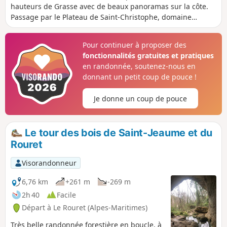
hauteurs de Grasse avec de beaux panoramas sur la côte.
Passage par le Plateau de Saint-Christophe, domaine
karstique. Sentiers peu pentus, adaptés pour tous publics.
Pour continuer à proposer des
fonctionnalités gratuites et pratiques
en randonnée, soutenez-nous en
donnant un petit coup de pouce !
Je donne un coup de pouce
Le tour des bois de Saint-Jeaume et du
Rouret
Visorandonneur
6,76 km
+261 m
-269 m
2h 40
Facile
Départ à Le Rouret (Alpes-Maritimes)
Très belle randonnée forestière en boucle, à