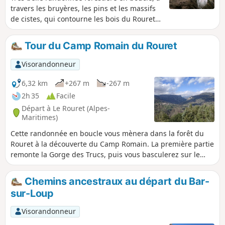
travers les bruyères, les pins et les massifs
de cistes, qui contourne les bois du Rouret
et de Saint-Jaume. Les crêtes de la cote 463 à
la cote 465 vous offrent des vues Sud sur le
Tour du Camp Romain du Rouret
littoral, et Nord vers les Gorges du Loup. La
grotte de la Baume Robert clôturera cette
Visorandonneur
très agréable balade.
6,32 km
+267 m
-267 m
2h 35
Facile
Départ à Le Rouret (Alpes-
Maritimes)
Cette randonnée en boucle vous mènera dans la forêt du
Rouret à la découverte du Camp Romain. La première partie
remonte la Gorge des Trucs, puis vous basculerez sur le
versant ubac de la forêt pour remonter vers le Camp
Romain par une forêt sauvage. La crête sommitale vous
Chemins ancestraux au départ du Bar-
offre quelques beaux points de vue sur la Vallée et les
sur-Loup
Gorges du Loup au Nord et le littoral vers le Sud. À la
descente, vous passerez par un joli petit vallon où se trouve
Visorandonneur
la grotte de la Baume Robert.