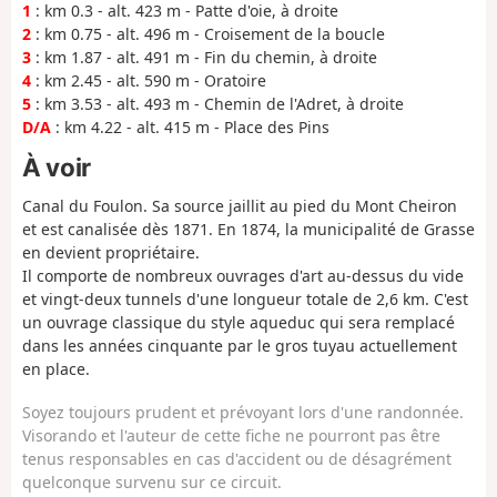
1
: km 0.3 - alt. 423 m - Patte d'oie, à droite
2
: km 0.75 - alt. 496 m - Croisement de la boucle
3
: km 1.87 - alt. 491 m - Fin du chemin, à droite
4
: km 2.45 - alt. 590 m - Oratoire
5
: km 3.53 - alt. 493 m - Chemin de l'Adret, à droite
D/A
: km 4.22 - alt. 415 m - Place des Pins
À voir
Canal du Foulon. Sa source jaillit au pied du Mont Cheiron
et est canalisée dès 1871. En 1874, la municipalité de Grasse
en devient propriétaire.
Il comporte de nombreux ouvrages d'art au-dessus du vide
et vingt-deux tunnels d'une longueur totale de 2,6 km. C'est
un ouvrage classique du style aqueduc qui sera remplacé
dans les années cinquante par le gros tuyau actuellement
en place.
Soyez toujours prudent et prévoyant lors d'une randonnée.
Visorando et l'auteur de cette fiche ne pourront pas être
tenus responsables en cas d'accident ou de désagrément
quelconque survenu sur ce circuit.