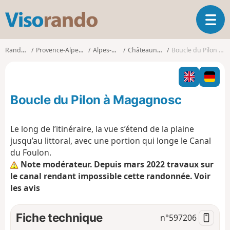
V
O
i
u
s
v
o
Randonnées
Provence-Alpes-Côte d'Azur
Alpes-Maritimes
Châteauneuf-Grasse
Boucle du Pilon à Magagnosc
r
r
i
a
r
n
l
d
Boucle du Pilon à Magagnosc
a
o
n
a
Le long de l’itinéraire, la vue s’étend de la plaine
v
jusqu’au littoral, avec une portion qui longe le Canal
i
du Foulon.
g
Note modérateur. Depuis mars 2022 travaux sur
a
t
le canal rendant impossible cette randonnée. Voir
i
les avis
o
n
Fiche technique
n°
597206