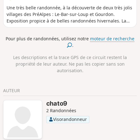
Une très belle randonnée, à la découverte de deux très jolis
villages des PréAlpes : Le-Bar-sur-Loup et Gourdon.
Exposition propice à de belles randonnées hivernales. La
position dominante de Gourdon offre une vue imprenable
sur la Méditerranée, de Nice à l'Estérel, ainsi que sur les
Pour plus de randonnées, utilisez notre
moteur de recherche
pré Alpes environnantes. Une belle découverte, également,
.
de l'Aqueduc de Foulon et du Canal du Loup.
Les descriptions et la trace GPS de ce circuit restent la
propriété de leur auteur. Ne pas les copier sans son
autorisation.
AUTEUR
chato9
2 Randonnées
Visorandonneur