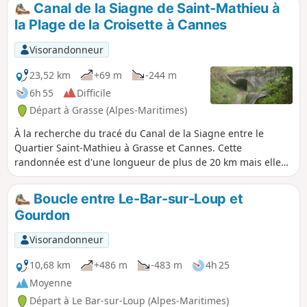
Depuis l'oppidum du sommet, dont il ne
Canal de la Siagne de Saint-Mathieu à
reste que quelques murets, on bénéficie
la Plage de la Croisette à Cannes
d'une très belle vue sur la vallée du Loup, la
barre du Cheiron et les villages de Bar-sur-
Visorandonneur
Loup et de Gourdon... et de l'autre côté,
jusqu'à la mer.
23,52 km
+69 m
-244 m
6h 55
Difficile
Départ à Grasse (Alpes-Maritimes)
À la recherche du tracé du Canal de la Siagne entre le
Quartier Saint-Mathieu à Grasse et Cannes. Cette
randonnée est d'une longueur de plus de 20 km mais elle
n'est pas difficile. Le retour se fera de la gare de Cannes
pour prendre soit le train ou le bus jusqu’à la gare de
Boucle entre Le-Bar-sur-Loup et
Grasse.
Gourdon
Visorandonneur
10,68 km
+486 m
-483 m
4h 25
Moyenne
Départ à Le Bar-sur-Loup (Alpes-Maritimes)