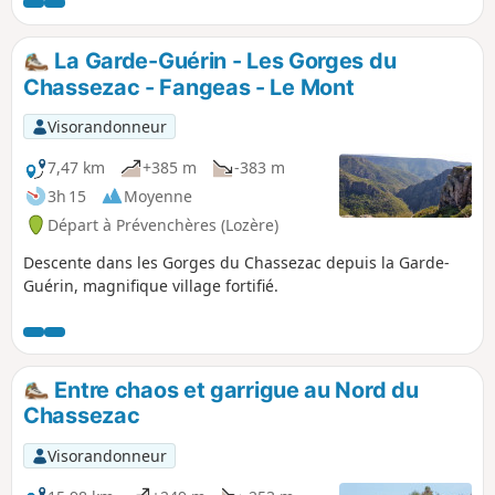
dans une forêt à la Tolkien. Plus loin, on
trouvera des capitelles, anciens abris en
pierre sèche. Le retour propose un
La Garde-Guérin - Les Gorges du
parcours classique des paysages
Chassezac - Fangeas - Le Mont
calcaires de l'Ardèche du Sud par une
petite route peu fréquentée hors saison
Visorandonneur
(les allergiques au goudron trouveront
pour partie des variantes par la
7,47 km
+385 m
-383 m
garrigue).
3h 15
Moyenne
Départ à Prévenchères (Lozère)
Descente dans les Gorges du Chassezac depuis la Garde-
Guérin, magnifique village fortifié.
Entre chaos et garrigue au Nord du
Chassezac
Visorandonneur