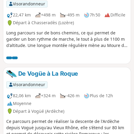
belles vues sur le village de la Garde Guérin, qui vaut le
Visorandonneur
détour.
22,47 km
+498 m
-495 m
7h 50
Difficile
Départ à Chasseradès (Lozère)
Long parcours sur de bons chemins, ce qui permet de
garder un bon rythme de marche, le tout à plus de 1100 m
d'altitude. Une longue montée régulière mène au Moure de
la Gardille : panorama superbe ! Ensuite, on descend
jusqu'aux sources de l'Allier, avant d'entamer un long
périple dans la forêt. C'est frais, peut-être un peu monotone
(peu de points de vue), mais le parcours tortueux incite à
De Vogüe à La Roque
rester vigilant. Appli fortement conseillée. On chemine
ensuite le long de l'Allier pour rejoindre Chabalier. Fin de
Visorandonneur
parcours assez facile, mais chaud sur petites routes et bons
chemins.
82,06 km
+324 m
-426 m
Plus de 12h
Moyenne
Départ à Vogüé (Ardèche)
Ce parcours permet de réaliser la descente de l'Ardèche
depuis Voguë jusqu'au Vieux Rhône, elle s'étend sur 80 km
et permet de découvrir cette rivière.Remarque : les