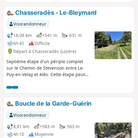
la végétation entre strates calcaires et
schiste cévenol, et retour par un chemin
Chasseradès - Le-Bleymard
dominant la rivière Chassezac. Très joli
et pittoresque village de Naves. Tel est
Visorandonneur
le menu de cette randonnée
spectaculaire qui vous est proposée
18,08 km
+541 m
-631 m
autour de l'Ouest des Vans.
6h 45
Difficile
Départ à Chasseradès (Lozère)
Septième étape d'un périple complet
sur le Chemin de Stevenson entre Le-
Puy-en-Velay et Alès. Cette étape peut
comporter des changements
significatifs par rapport au fléchage du
GR®70. Il représente la fin de la partie
correspondant à la traversée du
Boucle de la Garde-Guérin
Gévaudan
Visorandonneur
8,81 km
+583 m
-583 m
4h 10
Moyenne