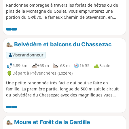
Randonnée ombragée à travers les forêts de hêtres ou de
pins de la Montagne du Goulet. Vous emprunterez une
portion du GR®70, le fameux Chemin de Stevenson, en
référence au parcours effectué à travers les Cévennes, en
1878 en compagnie d'une ânesse, par l'écrivain écossais
Robert Louis Stevenson.
Belvédère et balcons du Chassezac
Visorandonneur
5,89 km
+68 m
-68 m
1h 55
Facile
Départ à Prévenchères (Lozère)
Une petite randonnée très facile qui peut se faire en
famille. La première partie, longue de 500 m suit le circuit
du belvédère du Chassezac avec des magnifiques vues
dans les gorges et sur le plateau du Roure en face. Par
temps clair, on peut apercevoir le Mont Ventoux. La seconde
partie suit en partie la voie verte, créée sur le tracé délaissé
de l'ancienne RN106. Au retour, elle passe à travers champs
Moure et Forêt de la Gardille
et hameaux pour rejoindre le point de départ, avec des