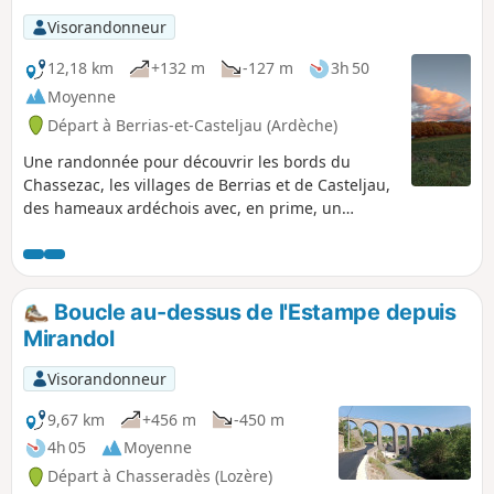
Visorandonneur
12,18 km
+132 m
-127 m
3h 50
Moyenne
Départ à Berrias-et-Casteljau (Ardèche)
Une randonnée pour découvrir les bords du
Chassezac, les villages de Berrias et de Casteljau,
des hameaux ardéchois avec, en prime, un
passage dans le Bois de Païolive et une vue sur
les Gorges du Chassezac. Au départ, lorsque l'on
longe le Chassezac et dans le Bois de Païolive, il y
a de très nombreux sentiers. Un GPS peut être
Boucle au-dessus de l'Estampe depuis
utile.
Mirandol
Visorandonneur
9,67 km
+456 m
-450 m
4h 05
Moyenne
Départ à Chasseradès (Lozère)