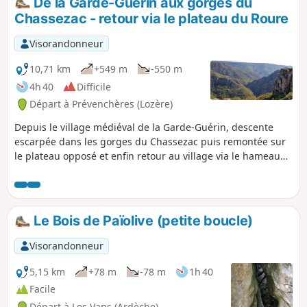
De la Garde-Guérin aux gorges du
rivière. Idéale pour les enfants même si les
Chassezac - retour via le plateau du Roure
passages en falaise nécessitent toute
l'attention des parents.
Visorandonneur
10,71 km
+549 m
-550 m
4h 40
Difficile
Départ à Prévenchères (Lozère)
Depuis le village médiéval de la Garde-Guérin, descente
escarpée dans les gorges du Chassezac puis remontée sur
le plateau opposé et enfin retour au village via le hameau
d'Albespeyres.
Le Bois de Païolive (petite boucle)
Visorandonneur
5,15 km
+78 m
-78 m
1h 40
Facile
Départ à Les Vans (Ardèche)