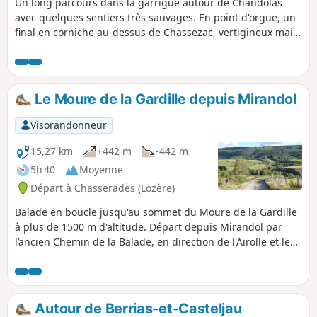
Un long parcours dans la garrigue autour de Chandolas
avec quelques sentiers très sauvages. En point d'orgue, un
final en corniche au-dessus de Chassezac, vertigineux mais
sans difficulté à condition de rester prudent. L'application
est fortement conseillée en privilégiant les cartes
OpenStreetMap, car il y a beaucoup de traces dans la
garrigue.
Le Moure de la Gardille depuis Mirandol
Visorandonneur
15,27 km
+442 m
-442 m
5h 40
Moyenne
Départ à Chasseradès (Lozère)
Balade en boucle jusqu'au sommet du Moure de la Gardille
à plus de 1500 m d'altitude. Départ depuis Mirandol par
l’ancien Chemin de la Balade, en direction de l'Airolle et les
Sources de l'Allier et retour par Sogne Longue et les
Mouleyres.
Autour de Berrias-et-Casteljau