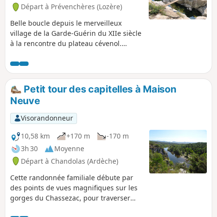
Départ à Prévenchères (Lozère)
Belle boucle depuis le merveilleux
village de la Garde-Guérin du XIIe siècle
à la rencontre du plateau cévenol.
Passage par le Chassezac où on pourra
éventuellement se baigner.
Petit tour des capitelles à Maison
Neuve
Visorandonneur
10,58 km
+170 m
-170 m
3h 30
Moyenne
Départ à Chandolas (Ardèche)
Cette randonnée familiale débute par
des points de vues magnifiques sur les
gorges du Chassezac, pour traverser
ensuite un chaos rocheux karstique