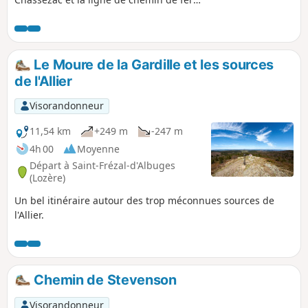
des Cévennes. Passage à proximité du
tunnel d'Albespeyres, long de plus de
1500 m. Retour par le chemin de la
Régordane et le golf de la Garde Guérin.
Le Moure de la Gardille et les sources
de l'Allier
Visorandonneur
11,54 km
+249 m
-247 m
4h 00
Moyenne
Départ à Saint-Frézal-d'Albuges
(Lozère)
Un bel itinéraire autour des trop méconnues sources de
l'Allier.
Chemin de Stevenson
Visorandonneur