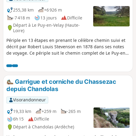
255,38 km
+6 926 m
-7 418 m
13 jours
Difficile
Départ à Le Puy-en-Velay (Haute-
Loire)
Périple en 13 étapes en prenant le célèbre chemin suivi et
décrit par Robert Louis Stevenson en 1878 dans ses notes
de voyage. Ce périple suit le chemin complet de Le Puy-en-
Velay à Alès.
Garrigue et corniche du Chassezac
depuis Chandolas
Visorandonneur
19,33 km
+259 m
-265 m
6h 15
Difficile
Départ à Chandolas (Ardèche)