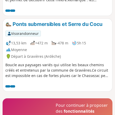
dénivelés mentionnés ici sont faux, cela est dû aux relevés
faits dans les gorges. Le vrai dénivelé étant de 140 m
négatifs.
Ponts submersibles et Serre du Cocu
Visorandonneur
13,53 km
+472 m
-478 m
5h 15
Moyenne
Départ à Gravières (Ardèche)
Boucle aux paysages variés qui utilise les beaux chemins
créés et entretenus par la commune de Gravières.Ce circuit
est impossible en cas de fortes pluies car le Chassezac peut
recouvrir La Pontière. Le 29 mai 2024, il y avait pas mal
d'eau à la Pontière, mais le passage était possible (j'ai tout
de même préféré enlever les chaussures). La météo
s'annonçant meilleure, ça devrait s'améliorer.
Pour continuer à proposer
des
fonctionnalités