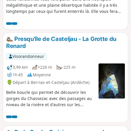
mégalithique et une plaine désertique habitée il y a très
longtemps par ceux qui furent enterrés là. Elle vous fera
visiter le village de Berrias, remonter vers le bois de Païolive
que vous traverserez, vous emmènera vers l'ermitage de
Saint-Eugène encore utilisé, avant de vous faire admirer les
gorges du Chassezac depuis la magnifique corniche.
Presqu'île de Casteljau - La Grotte du
Renard
Visorandonneur
3,99 km
+226 m
-225 m
1h 45
Moyenne
Départ à Berrias-et-Casteljau (Ardèche)
Belle boucle qui permet de découvrir les
gorges du Chassezac avec des passages au
niveau de la rivière et d'autres sur les
hauteurs avec de belles vues. Pour les
aventuriers, possibilité de se promener dans
des grottes. Et pour se décrasser (et suivant
la saison), possibilité de se délasser dans la