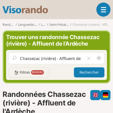
V
O
i
u
s
v
o
Randonnées
Languedoc-Roussillon
Lozère
Saint-Frézal-d'Albuges
Chassezac (rivière) - Affluent de l'Ardèche
r
r
i
a
Trouver une randonnée Chassezac
r
n
(rivière) - Affluent de l'Ardèche
l
d
a
o
n
A
V
a
u
i
v
t
d
i
Filtres
Rechercher
NOUVEAU
o
e
g
u
r
a
r
l
t
d
e
i
Randonnées Chassezac
e
c
o
m
h
(rivière) - Affluent de
n
o
a
l'Ardèche
i
m