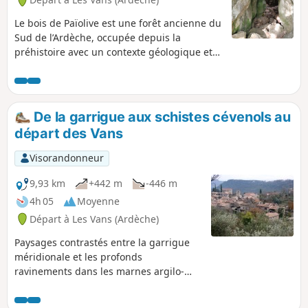
Le bois de Païolive est une forêt ancienne du
Sud de l’Ardèche, occupée depuis la
préhistoire avec un contexte géologique et
une biodiversité remarquables. Il surplombe
les gorges du Chassezac. Dans un relief de
type karstique, on trouve de nombreux
rochers zoomorphes, une multitudes de
De la garrigue aux schistes cévenols au
sentiers et points de vue, sans oublier de
départ des Vans
nombreuses grottes. Une grande partie de
la balade est ombragée. Vraiment très
Visorandonneur
sympa.
9,93 km
+442 m
-446 m
4h 05
Moyenne
Départ à Les Vans (Ardèche)
Paysages contrastés entre la garrigue
méridionale et les profonds
ravinements dans les marnes argilo-
calcaires. Empreintes de fossiles,
sentier botanique, brusque passage de