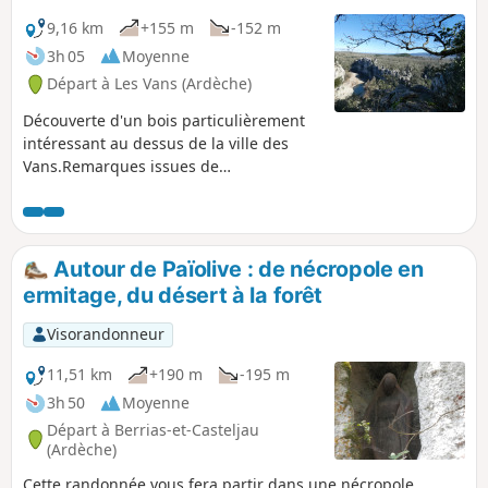
9,16 km
+155 m
-152 m
3h 05
Moyenne
Départ à Les Vans (Ardèche)
Découverte d'un bois particulièrement
intéressant au dessus de la ville des
Vans.Remarques issues de
commentaires sur ce circuit : ce circuit
est celui que j'ai réalisé en 2013, il
s'avère maintenant, et c'est normal, que
certaines indications ont été rajoutées
Autour de Païolive : de nécropole en
(panneau et sans doute balisage). Le
ermitage, du désert à la forêt
randonneur pourra alors s'évader sur
d'autres sentiers mais y trouvera
Visorandonneur
toujours une originalité et un intérêt
dans ce remarquable bois, avec aucune
11,51 km
+190 m
-195 m
chance de s'y perdre.
3h 50
Moyenne
Départ à Berrias-et-Casteljau
(Ardèche)
Cette randonnée vous fera partir dans une nécropole