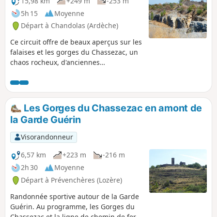
15,98 km
+249 m
-253 m
5h 15
Moyenne
Départ à Chandolas (Ardèche)
Ce circuit offre de beaux aperçus sur les
falaises et les gorges du Chassezac, un
chaos rocheux, d'anciennes
constructions en pierres sèches et un
retour par un paysage de garrigue
moins poétique peut-être mais
néanmoins typique de l'Ardèche du Sud.
Les Gorges du Chassezac en amont de
la Garde Guérin
Visorandonneur
6,57 km
+223 m
-216 m
2h 30
Moyenne
Départ à Prévenchères (Lozère)
Randonnée sportive autour de la Garde
Guérin. Au programme, les Gorges du
Chassezac et la ligne de chemin de fer