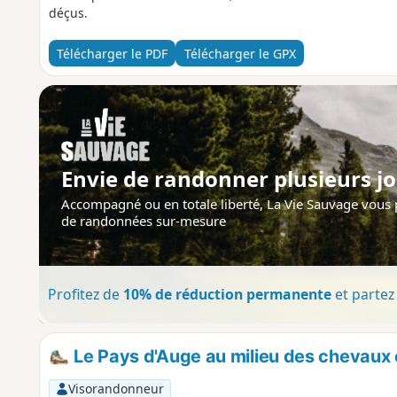
déçus.
Télécharger le PDF
Télécharger le GPX
Envie de randonner plusieurs jo
Accompagné ou en totale liberté, La Vie Sauvage vous
de randonnées sur-mesure
Profitez de
10% de réduction permanente
et partez 
Le Pays d'Auge au milieu des chevaux
Visorandonneur