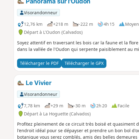
Panorama sur l'Oudon
Visorandonneur
12,76 km
+218 m
-222 m
4h 15
Moyen
Départ à L'Oudon (Calvados)
Soyez attentif en traversant les bois car la faune et la flo
dans la vallée de l'Oudon qui serpente paisiblement au mi
Télécharger le PDF
Télécharger le GPX
Le Vivier
Visorandonneur
7,78 km
+29 m
-30 m
2h 20
Facile
Départ à La Hoguette (Calvados)
Profitez pleinement de ce circuit très boisé et quasiment 
l'endroit idéal pour se dépayser et prendre un bon bol d'o
botanique vous serez comblés, amis des belles demeures e