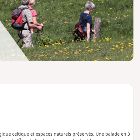
o
a
i
m
p
gique celtique et espaces naturels préservés. Une balade en 3