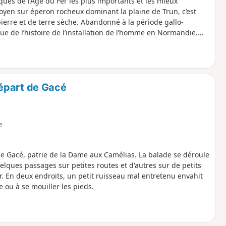
iques de l’Âge du Fer les plus importants et les mieux
Moyen sur éperon rocheux dominant la plaine de Trun, c’est
pierre et de terre sèche. Abandonné à la période gallo-
 de l’histoire de l’installation de l’homme en Normandie.
épart de Gacé
e
e Gacé, patrie de la Dame aux Camélias. La balade se déroule
ques passages sur petites routes et d'autres sur de petits
eur. En deux endroits, un petit ruisseau mal entretenu envahit
 ou à se mouiller les pieds.