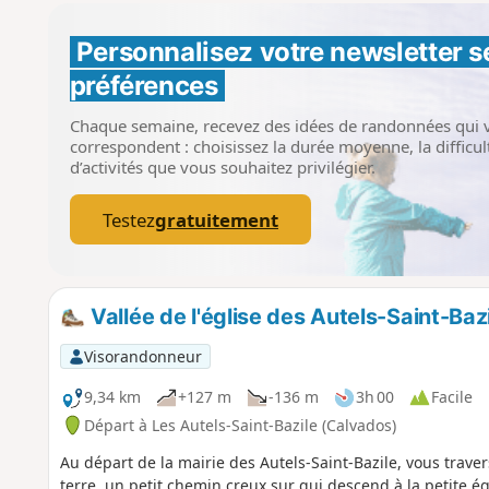
Personnalisez votre newsletter 
s
préférences
Chaque semaine, recevez des idées de randonnées qui 
correspondent : choisissez la durée moyenne, la difficult
d’activités que vous souhaitez privilégier.
Testez
gratuitement
Vallée de l'église des Autels-Saint-Baz
Visorandonneur
9,34 km
+127 m
-136 m
3h 00
Facile
Départ à Les Autels-Saint-Bazile (Calvados)
Au départ de la mairie des Autels-Saint-Bazile, vous trave
terre, un petit chemin creux sur qui descend à la petite égl