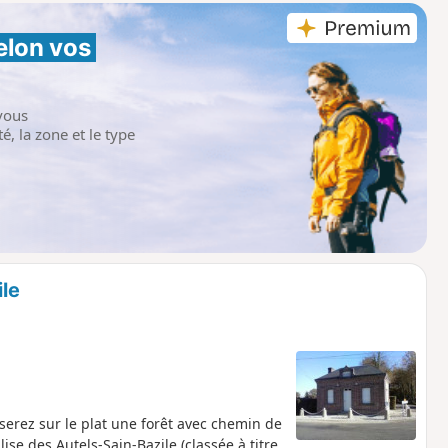
elon vos 
vous
é, la zone et le type
ile
rserez sur le plat une forêt avec chemin de
ise des Autels-Sain-Bazile (classée à titre