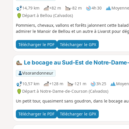
14,79 km
+82 m
-82 m
4h 30
Moyenn
Départ à Bellou (Calvados)
Pommiers, chevaux, vallons et forêts jalonnent cette balad
admirer le Manoir de Bellou et un autre à Livarot pour dé
Télécharger le PDF
Télécharger le GPX
Le bocage au Sud-Est de Notre-Dame
Visorandonneur
10,57 km
+128 m
-121 m
3h 25
Moyen
Départ à Notre-Dame-de-Courson (Calvados)
Un petit tour, quasiment sans goudron, dans le bocage a
Télécharger le PDF
Télécharger le GPX