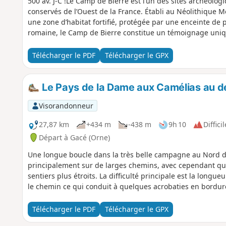
500 av. J-C !Le Camp de Bierre est l’un des sites archéolog
conservés de l’Ouest de la France. Établi au Néolithique 
une zone d’habitat fortifié, protégée par une enceinte de 
romaine, le Camp de Bierre constitue un témoignage unique
Ouvert toute l'année.
Télécharger le PDF
Télécharger le GPX
Le Pays de la Dame aux Camélias au d
Visorandonneur
27,87 km
+434 m
-438 m
9h 10
Difficil
Départ à Gacé (Orne)
Une longue boucle dans la très belle campagne au Nord d
principalement sur de larges chemins, avec cependant quel
sentiers plus étroits. La difficulté principale est la longu
le chemin ce qui conduit à quelques acrobaties en bordure
Télécharger le PDF
Télécharger le GPX