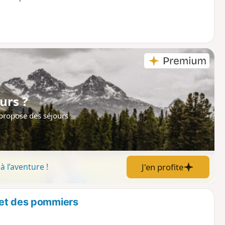
urs ?
 propose des séjours
J'en profite
à l’aventure !
 et des pommiers