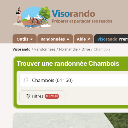
V
i
s
o
r
a
Outils
Randonnées
Aide ↗
Viso
rando
Pre
n
Visorando
Randonnées
Normandie
Orne
Chambois
d
o
Trouver une randonnée Chambois
Filtres
NOUVEAU