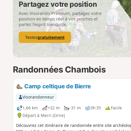
Partagez votre position
Avec Visorando Premium, partagez votre
position en temps réel à vos proches et
partez l’esprit tranquille.
Testez
gratuitement
Randonnées Chambois
Camp celtique de Bierre
Visorandonneur
1,66 km
+32 m
-31 m
0h 35
Facile
Départ à Merri (Orne)
Découvrez cet itinéraire de randonnée entre site archéolo