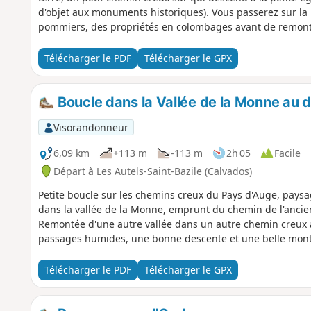
d'objet aux monuments historiques). Vous passerez sur l
pommiers, des propriétés en colombages avant de remonte
Télécharger le PDF
Télécharger le GPX
Boucle dans la Vallée de la Monne au d
Visorandonneur
6,09 km
+113 m
-113 m
2h 05
Facile
Départ à Les Autels-Saint-Bazile (Calvados)
Petite boucle sur les chemins creux du Pays d'Auge, pays
dans la vallée de la Monne, emprunt du chemin de l'ancien 
Remontée d'une autre vallée dans un autre chemin creux a
passages humides, une bonne descente et une belle mont
Télécharger le PDF
Télécharger le GPX