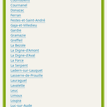
Couffoulens
Cournanel
Donazac
Ferran
Festes-et-Saint-André
Gaja-et-Villedieu
Gardie
Gramazie
Greffeil
La Bezole
La Digne-d'Amont
La Digne-d'Aval
La Force
La Serpent
Ladern-sur-Lauquet
Lasserre-de-Prouille
Lauraguel
Lavalette
Leuc
Limoux
Loupia
Luc-sur-Aude