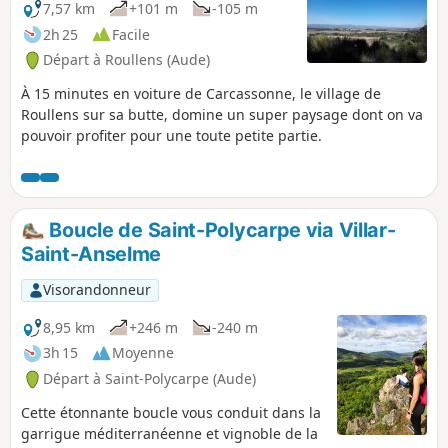
7,57 km
+101 m
-105 m
2h 25
Facile
Départ à Roullens (Aude)
À 15 minutes en voiture de Carcassonne, le village de
Roullens sur sa butte, domine un super paysage dont on va
pouvoir profiter pour une toute petite partie.
Boucle de Saint-Polycarpe via Villar-
Saint-Anselme
Visorandonneur
8,95 km
+246 m
-240 m
3h 15
Moyenne
Départ à Saint-Polycarpe (Aude)
Cette étonnante boucle vous conduit dans la
garrigue méditerranéenne et vignoble de la