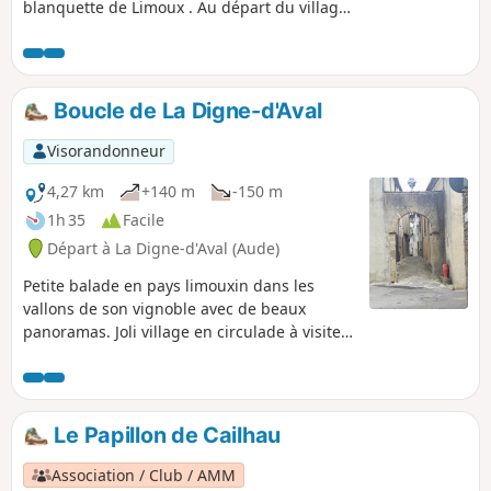
blanquette de Limoux . Au départ du village
de Saint-Polycarpe avec les vestiges de son
abbaye bénédictine du VIIIe siècle
traversant forêt communale et le village de
Villar-Saint-Anselme. En fin de parcours un
Boucle de La Digne-d'Aval
arborétum parrainé par Yves Duteil. Chemin
balisé traits et ronds Jaunes.
Visorandonneur
4,27 km
+140 m
-150 m
1h 35
Facile
Départ à La Digne-d'Aval (Aude)
Petite balade en pays limouxin dans les
vallons de son vignoble avec de beaux
panoramas. Joli village en circulade à visiter
avec de magnifiques édifices et son histoire.
Le Papillon de Cailhau
Association / Club / AMM