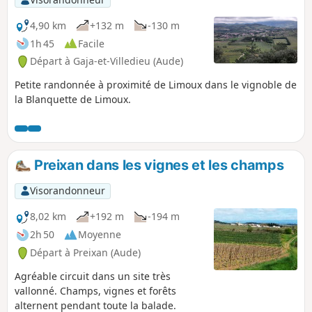
4,90 km
+132 m
-130 m
1h 45
Facile
Départ à Gaja-et-Villedieu (Aude)
Petite randonnée à proximité de Limoux dans le vignoble de
la Blanquette de Limoux.
Preixan dans les vignes et les champs
Visorandonneur
8,02 km
+192 m
-194 m
2h 50
Moyenne
Départ à Preixan (Aude)
Agréable circuit dans un site très
vallonné. Champs, vignes et forêts
alternent pendant toute la balade.