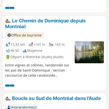
Le Chemin de Dominique depuis
Montréal
Office de tourisme
15,42 km
+161 m
-165 m
4h 50
Moyenne
Départ à Montréal (Aude) (Aude)
Entre vignes et collines, randonnée sur
les pas de Saint-Dominique : version
raccourcie de cette randonnée
mythique utilisant le GR®® 78, chemin
de Piémont de Saint-Jacques de
Compostelle, au départ du joli village de
Montréal, réputé pour sa majestueuse
Boucle au Sud de Montréal dans l'Aude
collégiale. Balisage jaune
Visorandonneur