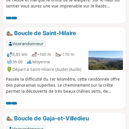
sentier vous aurez une vue imprenable sur le Razès
jusqu'au Pyrénées et la Montagne Noire. Vous circulerez en
sous-bois dans le relief de la Malpère. Chemin très bien
balisé : trait Jaune et dessin de l'écureuil.
Boucle de Saint-Hilaire
Visorandonneur
8,85 km
+165 m
-170 m
3h 00
Moyenne
Départ à Saint-Hilaire (Aude) (Aude)
Passée la difficulté du 1er kilomètre, cette randonnée offre
des panoramas superbes. Le cheminement sur la crête
permet la découverte de très beaux chênes verts, de
bruyères blanches, de cistes cotonneux et de bien d'autres
végétaux.
Boucle de Gaja-et-Villedieu
Visorandonneur