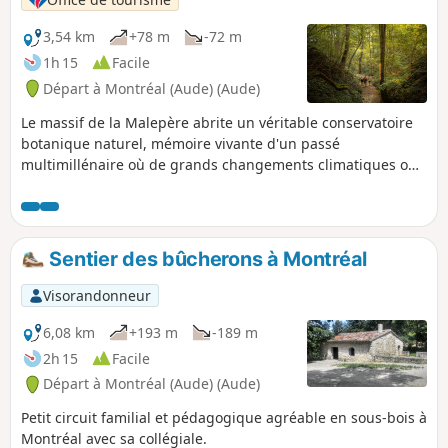
bleu
3,54 km
+78 m
-72 m
1h 15
Facile
Départ à Montréal (Aude) (Aude)
Le massif de la Malepère abrite un véritable conservatoire
botanique naturel, mémoire vivante d'un passé
multimillénaire où de grands changements climatiques ont
laissé des traces indélébiles dans la végétation. La grande
diversité floristique du massif est résumée de manière
représentative le long de ce sentier. Une quarantaine
d'espèces vous sont présentées dans une succession
Sentier des bûcherons à Montréal
d'ambiances variées, jusqu'à atteindre le bel écrin de la fine
Cascade du Saut Cani. Balisage picto fleur jaune
Visorandonneur
6,08 km
+193 m
-189 m
2h 15
Facile
Départ à Montréal (Aude) (Aude)
Petit circuit familial et pédagogique agréable en sous-bois à
Montréal avec sa collégiale.