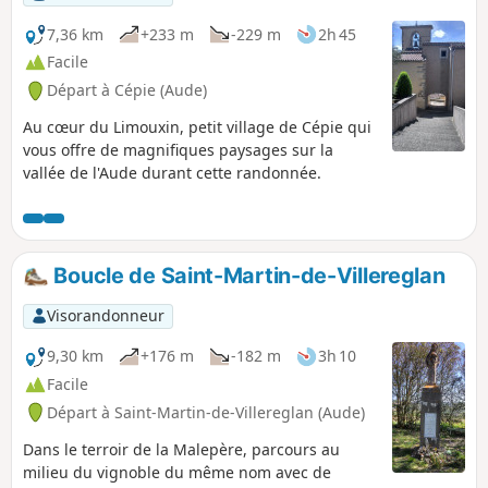
7,36 km
+233 m
-229 m
2h 45
Facile
Départ à Cépie (Aude)
Au cœur du Limouxin, petit village de Cépie qui
vous offre de magnifiques paysages sur la
vallée de l'Aude durant cette randonnée.
Boucle de Saint-Martin-de-Villereglan
Visorandonneur
9,30 km
+176 m
-182 m
3h 10
Facile
Départ à Saint-Martin-de-Villereglan (Aude)
Dans le terroir de la Malepère, parcours au
milieu du vignoble du même nom avec de