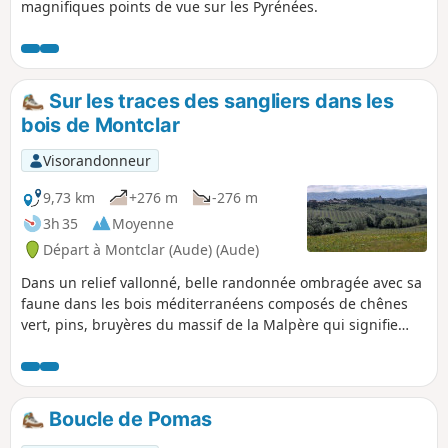
magnifiques points de vue sur les Pyrénées.
Sur les traces des sangliers dans les
bois de Montclar
Visorandonneur
9,73 km
+276 m
-276 m
3h 35
Moyenne
Départ à Montclar (Aude) (Aude)
Dans un relief vallonné, belle randonnée ombragée avec sa
faune dans les bois méditerranéens composés de chênes
vert, pins, bruyères du massif de la Malpère qui signifie
"mauvaise pierre". Petit village en circulade sur un piton
dans son écrin de verdure et de tranquillité.
Boucle de Pomas