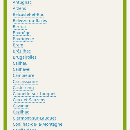
Antugnac
Arzens
Belcastel-et-Buc
Belvèze-du-Razès
Berriac
Bouriège
Bourigeole
Bram
Brézilhac
Brugairolles
Cailhau
Cailhavel
Cambieure
Carcassonne
Castelreng
Caunette-sur-Lauquet
Caux-et-Sauzens
Cavanac
Cazilhac
Clermont-sur-Lauquet
Conilhac-de-la-Montagne