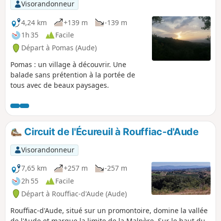
Visorandonneur
4,24 km
+139 m
-139 m
1h 35
Facile
Départ à Pomas (Aude)
Pomas : un village à découvrir. Une
balade sans prétention à la portée de
tous avec de beaux paysages.
Circuit de l'Écureuil à Rouffiac-d'Aude
Visorandonneur
7,65 km
+257 m
-257 m
2h 55
Facile
Départ à Rouffiac-d'Aude (Aude)
Rouffiac-d'Aude, situé sur un promontoire, domine la vallée
de l'Aude et marque la limite de la Malpère. Sur le haut du