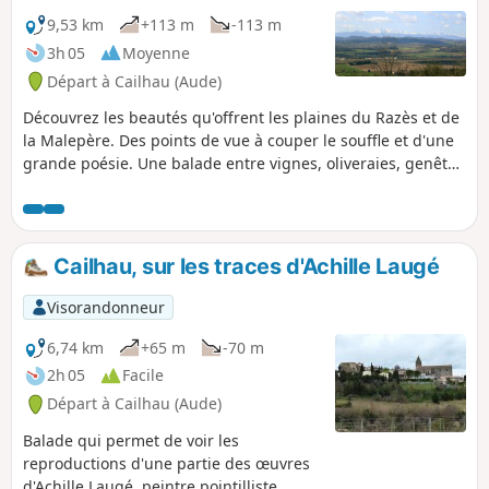
9,53 km
+113 m
-113 m
3h 05
Moyenne
Départ à Cailhau (Aude)
Découvrez les beautés qu'offrent les plaines du Razès et de
la Malepère. Des points de vue à couper le souffle et d'une
grande poésie. Une balade entre vignes, oliveraies, genêts,
forêts et garrigues autour du magnifique petit village de
Cailhau. Partez à la découverte d'un patrimoine naturel et
historique exceptionnel.
Cailhau, sur les traces d'Achille Laugé
Visorandonneur
6,74 km
+65 m
-70 m
2h 05
Facile
Départ à Cailhau (Aude)
Balade qui permet de voir les
reproductions d'une partie des œuvres
d'Achille Laugé, peintre pointilliste