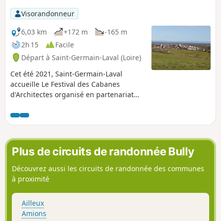
Visorandonneur
6,03 km
+172 m
-165 m
2h 15
Facile
Départ à Saint-Germain-Laval (Loire)
Cet été 2021, Saint-Germain-Laval
accueille Le Festival des Cabanes
d'Architectes organisé en partenariat
avec les associations Festival des
Cabanes et La Soierie, associations
basées à Faverges. Ce circuit vous
permettra de découvrir les 3 cabanes, le
village historique, les bords de l'Aix...
Plus de circuits de randonnée Bully
Découvrez aussi les circuits de randonnée des communes
à proximité
Ailleux
Amions