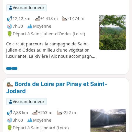
Visorandonneur
12,12 km
+1 418 m
-1 474 m
7h 30
Moyenne
Départ à Saint-Julien-d'Oddes (Loire)
Ce circuit parcours la campagne de Saint-
Julien-d'Oddes au milieu d'une végétation
luxuriante. La Rivière l'Aix nous accompagne
jusqu'à la centrale hydroélectrique de
Chizonnet.
Bords de Loire par Pinay et Saint-
Jodard
Visorandonneur
7,88 km
+253 m
-252 m
3h 00
Moyenne
Départ à Saint-Jodard (Loire)