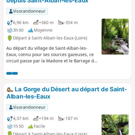
depuis Saint-Alban-les-Eaux
Visorandonneur
6,96 km
+360 m
-354 m
3h 00
Moyenne
Départ à Saint-Alban-les-Eaux (Loire)
Au départ du village de Saint-Alban-les-
Eaux, connu pour ses sources gazeuses, ce
circuit passe par la Madone et le Barrage de
la Montouse pour rejoindre les Gorges du
Désert et la cascade. Points de vue du
Châtelus et du belvédère au retour.
La Gorge du Désert au départ de Saint-
Alban-les-Eaux
Visorandonneur
4,37 km
+194 m
-187 m
1h 50
Facile
Départ à Saint-Alban-les-Eaux (Loire)