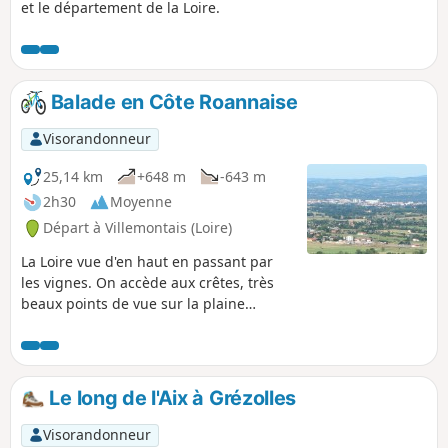
et le département de la Loire.
Balade en Côte Roannaise
Visorandonneur
25,14 km
+648 m
-643 m
2h30
Moyenne
Départ à Villemontais (Loire)
La Loire vue d'en haut en passant par
les vignes. On accède aux crêtes, très
beaux points de vue sur la plaine
Roannaise et la département de la Loire.
Par beau temps on distingue nettement
la chaîne des Alpes.
Le long de l'Aix à Grézolles
Visorandonneur