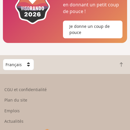
en donnant un petit coup
de pouce !
Je donne un coup de
pouce
C
R
h
e
o
t
i
o
s
CGU et confidentialité
u
i
r
s
Plan du site
e
s
n
e
Emplois
h
z
Actualités
a
u
u
n