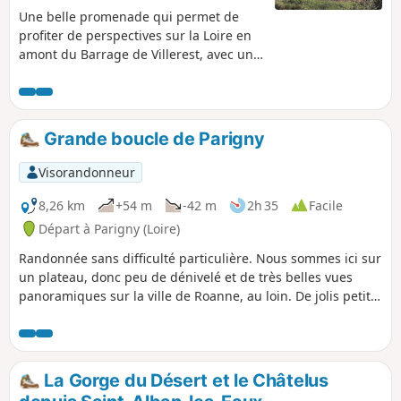
Une belle promenade qui permet de
profiter de perspectives sur la Loire en
amont du Barrage de Villerest, avec un
aperçu du Château de la Roche. Elle ne
présente pas de difficultés majeures,
mais se déroule pour la moitié sur de la
route, tout particulièrement entre Pinay,
Grande boucle de Parigny
Saint-Jodard et le retour à la Vourdiat.
Les bords de Loire offrent par endroits
Visorandonneur
des points favorables au pique-nique, et
au calme (merci donc de respecter les
8,26 km
+54 m
-42 m
2h 35
Facile
pêcheurs qui profitent aussi du même
Départ à Parigny (Loire)
cadre).
Randonnée sans difficulté particulière. Nous sommes ici sur
un plateau, donc peu de dénivelé et de très belles vues
panoramiques sur la ville de Roanne, au loin. De jolis petits
passages près de beaux étangs bien aménagés mais privés.
Le parcours est mi-chemin de terre, mi-petites voies
communales ou chemins goudronnés. Très peu de route
départementale.
La Gorge du Désert et le Châtelus