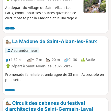
Au départ du village de Saint-Alban-Les-
Eaux, connu pour ses sources gazeuses ce
circuit passe par la Madone et le Barrage de
la Montouse pour continuer jusqu'à la Gorge
du Désert. Il permet d'accéder à la cascade
sans grande difficulté puis de rejoindre le
village en passant par le Châtelus.
La Madone de Saint-Alban-les-Eaux
Visorandonneur
1,62 km
+17 m
-20 m
0h 30
Facile
Départ à Saint-Alban-les-Eaux (Loire)
Promenade familiale et ombragée de 35 min. Accessible en
poussette.
Circuit des cabanes du festival
d'architectes de Saint-Germain-Laval