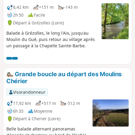
8,42 km
+151 m
-143 m
2h 50
Facile
Départ à Grézolles (Loire)
Balade à Grézolles, le long l'Aix, jusqu'au
Moulin du Gué, puis retour au village après
un passage à la Chapelle Sainte-Barbe.
Grande boucle au départ des Moulins
Chérier
Visorandonneur
17,92 km
+517 m
-512 m
6h 35
Moyenne
Départ à Cherier (Loire)
Belle balade alternant panoramas