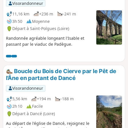
Visorandonneur
11,16 km
+236 m
-241 m
3h 50
Moyenne
Départ à Saint-Polgues (Loire)
Randonnée agréable longeant l'Isable et
passant par le viaduc de Padègue.
Boucle du Bois de Cierve par le Pêt de
l'Âne en partant de Dancé
Visorandonneur
5,56 km
+194 m
-188 m
2h 10
Facile
Départ à Dancé (Loire)
Au départ de l'église de Dancé, rejoignez le