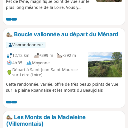
Pêt de l’Âne, magnifique point de vue sur le
plus long méandre de la Loire. Vous y
retrouverez les parcours balisés de
randonnée des bords de Loire. Vous pourrez
rentrer par le bois de Cierve, très beau sous-
bois. Du chemin menant à la Madone, belle
Boucle vallonnée au départ du Ménard
vue panoramique, à l'Est les Monts du
Lyonnais, au Sud les Monts du Pilat, puis en
Visorandonneur
allant vers l'Ouest les Monts du Forez avec
Pierre-sur-Haute et les Monts de la
12,12 km
+399 m
-392 m
Madeleine.
4h 35
Moyenne
Départ à Saint-Jean-Saint-Maurice-
sur-Loire (Loire)
Cette randonnée, variée, offre de très beaux points de vue
sur la plaine Roannaise et les monts du Beaujolais
Les Monts de la Madeleine
(Villemontais)