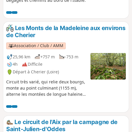
dégagés et chemins au bord de l'Isable.
Les Monts de la Madeleine aux environs
de Cherier
Association / Club / AMM
25,96 km
+757 m
-753 m
4h
Difficile
Départ à Cherier (Loire)
Circuit très varié, qui relie deux bourgs,
monte au point culminant (1155 m),
alterne les montées de longue haleine
et les tronçons plats et roulants en
altitude, avec de très belles vues.
Balisage VTT rouge sur fond blanc.
Le circuit de l'Aix par la campagne de
Saint-Julien-d'Oddes