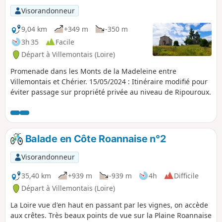
Visorandonneur
9,04 km
+349 m
-350 m
3h 35
Facile
Départ à Villemontais (Loire)
Promenade dans les Monts de la Madeleine entre
Villemontais et Chérier. 15/05/2024 : Itinéraire modifié pour
éviter passage sur propriété privée au niveau de Ripouroux.
Balade en Côte Roannaise n°2
Visorandonneur
35,40 km
+939 m
-939 m
4h
Difficile
Départ à Villemontais (Loire)
La Loire vue d'en haut en passant par les vignes, on accède
aux crêtes. Très beaux points de vue sur la Plaine Roannaise