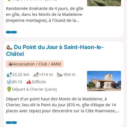
Randonnée itinérante de 4 jours, de gîte
en gîte, dans les Monts de la Madeleine
(moyenne montagne), à l'Ouest de la
ville de Roanne. Une plongée dans la
nature, souvent encore sauvage, en
empruntant un maximum de petits
chemins.
Du Point du Jour à Saint-Haon-le-
Châtel
Association / Club / AMM
23,32 km
+514 m
-954 m
8h 10
Difficile
Départ à Cherier (Loire)
Départ d'un point haut des Monts de la Madeleine, à
Cherier, lieu-dit le Point du Jour (870 m, gîte d'étape de 14
places avec repas) pour descendre sur la Côte Roannaise,
traverser ses coteaux plantés de vignes et arriver au village
médiéval de Saint-Haon-le-Châtel (gîte d'étape 14 places