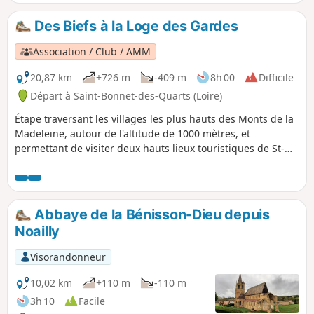
avec repas). Circuit donnant la priorité aux petits chemins
sans circulation de véhicules à moteur et aux beaux points
Des Biefs à la Loge des Gardes
de vue sur la plaine roannaise.
Association / Club / AMM
20,87 km
+726 m
-409 m
8h 00
Difficile
Départ à Saint-Bonnet-des-Quarts (Loire)
Étape traversant les villages les plus hauts des Monts de la
Madeleine, autour de l'altitude de 1000 mètres, et
permettant de visiter deux hauts lieux touristiques de St-
Nicolas-des-Biefs (03) : l'Allée des Géants et la Pierre Châtel.
La majorité du parcours se fait en forêt de feuillus, domaine
des champignons. L'arrivée se fait à la station sportive de la
Loge des Gardes où l'on peut se loger (hôtel-restaurant).
Abbaye de la Bénisson-Dieu depuis
Noailly
Visorandonneur
10,02 km
+110 m
-110 m
3h 10
Facile