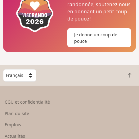
randonnée, soutenez-nous
en donnant un petit coup
de pouce !
Je donne un coup de
pouce
C
R
h
e
o
t
i
o
s
CGU et confidentialité
u
i
r
s
Plan du site
e
s
n
e
Emplois
h
z
Actualités
a
u