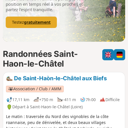
p
position en temps réel à vos proches et
partez l’esprit tranquille.
Testez
gratuitement
Randonnées Saint-
Haon-le-Châtel
De Saint-Haòn-le-Châtel aux Biefs
Association / Club / AMM
17,11 km
+750 m
-411 m
7h 00
Difficile
Départ à Saint-Haon-le-Châtel (Loire)
Le matin : traversée du Nord des vignobles de la côte
roannaise, peu de dénivelée, et deux beaux villages