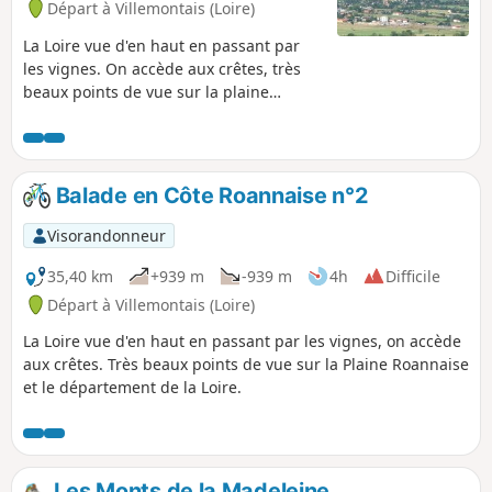
Départ à Villemontais (Loire)
La Loire vue d'en haut en passant par
les vignes. On accède aux crêtes, très
beaux points de vue sur la plaine
Roannaise et la département de la Loire.
Par beau temps on distingue nettement
la chaîne des Alpes.
Balade en Côte Roannaise n°2
Visorandonneur
35,40 km
+939 m
-939 m
4h
Difficile
Départ à Villemontais (Loire)
La Loire vue d'en haut en passant par les vignes, on accède
aux crêtes. Très beaux points de vue sur la Plaine Roannaise
et le département de la Loire.
Les Monts de la Madeleine