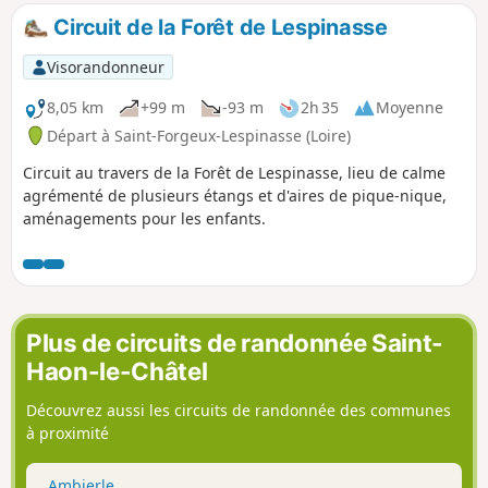
plus ouverts des hauts de La Tuilière et
Circuit de la Forêt de Lespinasse
de Cherier, avec de beaux points de vue.
Pour finir au gîte Refuge du Point du
Visorandonneur
Jour (nuitée et repas à base de produits
de la ferme) (alt. 870 mètres).
8,05 km
+99 m
-93 m
2h 35
Moyenne
Départ à Saint-Forgeux-Lespinasse (Loire)
Circuit au travers de la Forêt de Lespinasse, lieu de calme
agrémenté de plusieurs étangs et d'aires de pique-nique,
aménagements pour les enfants.
Plus de circuits de randonnée Saint-
Haon-le-Châtel
Découvrez aussi les circuits de randonnée des communes
à proximité
Ambierle