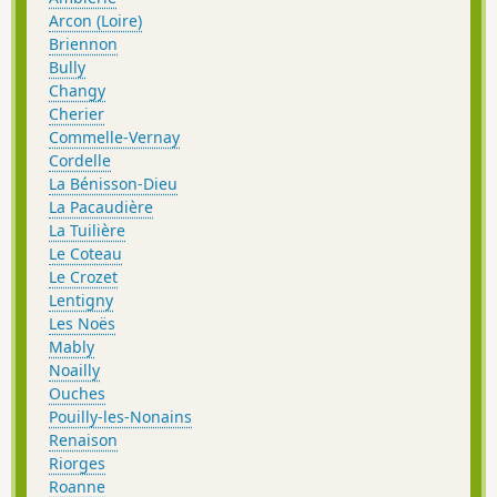
Arcon (Loire)
Briennon
Bully
Changy
Cherier
Commelle-Vernay
Cordelle
La Bénisson-Dieu
La Pacaudière
La Tuilière
Le Coteau
Le Crozet
Lentigny
Les Noës
Mably
Noailly
Ouches
Pouilly-les-Nonains
Renaison
Riorges
Roanne