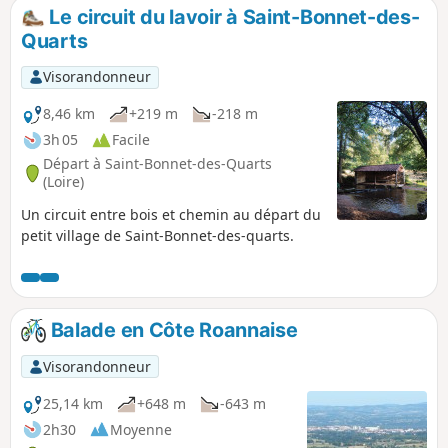
Le circuit du lavoir à Saint-Bonnet-des-
Quarts
Visorandonneur
8,46 km
+219 m
-218 m
3h 05
Facile
Départ à Saint-Bonnet-des-Quarts
(Loire)
Un circuit entre bois et chemin au départ du
petit village de Saint-Bonnet-des-quarts.
Balade en Côte Roannaise
Visorandonneur
25,14 km
+648 m
-643 m
2h30
Moyenne