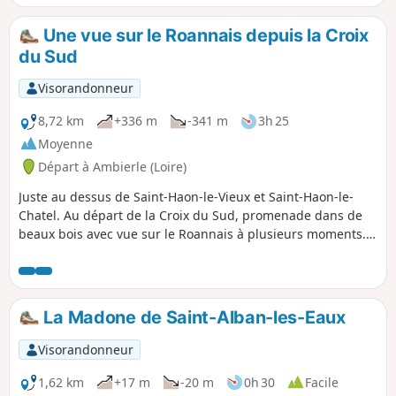
Une vue sur le Roannais depuis la Croix
du Sud
Visorandonneur
8,72 km
+336 m
-341 m
3h 25
Moyenne
Départ à Ambierle (Loire)
Juste au dessus de Saint-Haon-le-Vieux et Saint-Haon-le-
Chatel. Au départ de la Croix du Sud, promenade dans de
beaux bois avec vue sur le Roannais à plusieurs moments.
Chemins faciles dans l'ensemble, quelques passages
pierreux. La randonnée grimpe un peu sur 1/4 du parcours,
après le demi-tour au hameau tranquille de Combejardin.
Cela reste une promenade accessible aux amateurs, et elle
La Madone de Saint-Alban-les-Eaux
peut être raccourcie en changeant de chemin. La trace gpx
peut s’avérer utile.
Visorandonneur
1,62 km
+17 m
-20 m
0h 30
Facile