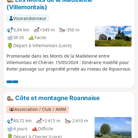
(Villemontais)
Visorandonneur
9,04 km
+349 m
-350 m
3h 35
Facile
Départ à Villemontais (Loire)
Promenade dans les Monts de la Madeleine entre
Villemontais et Chérier. 15/05/2024 : Itinéraire modifié pour
éviter passage sur propriété privée au niveau de Ripouroux.
Côte et montagne Roannaise
Association / Club / AMM
80,72 km
+2 415 m
-2 410 m
4 jours
Difficile
Départ à Cherier (Loire)