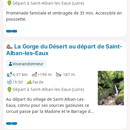
Départ à Saint-Alban-les-Eaux (Loire)
Promenade familiale et ombragée de 35 min. Accessible en
poussette.
La Gorge du Désert au départ de Saint-
Alban-les-Eaux
Visorandonneur
4,37 km
+194 m
-187 m
1h 50
Facile
Départ à Saint-Alban-les-Eaux (Loire)
Au départ du village de Saint-Alban-Les-
Eaux, connu pour ses sources gazeuses ce
circuit passe par la Madone et le Barrage de
la Montouse pour continuer jusqu'à la Gorge
du Désert. Il permet d'accéder à la cascade
sans grande difficulté puis de rejoindre le