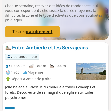
Chaque semaine, recevez des idées de randonnées qui
vous correspondent : choisissez la durée moyenne, la
difficulté, la zone et le type d’activités que vous souhaitez
privilégier.
Testez
gratuitement
Entre Ambierle et les Servajeans
Visorandonneur
10,86 km
+347 m
-344 m
4h 05
Moyenne
Départ à Ambierle (Loire)
Jolie balade au-dessus d'Ambierle à travers champs et
forêts. Découverte de sa magnifique église aux tuiles
polychromes.