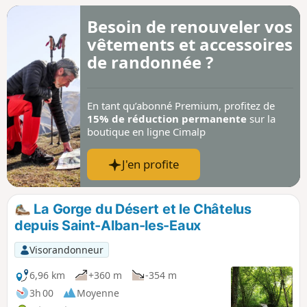
village en passant par le Châtelus.
Besoin de renouveler vos
vêtements et accessoires
de randonnée ?
En tant qu’abonné Premium, profitez de
15% de réduction permanente
sur la
boutique en ligne Cimalp
J'en profite
La Gorge du Désert et le Châtelus
depuis Saint-Alban-les-Eaux
Visorandonneur
6,96 km
+360 m
-354 m
3h 00
Moyenne