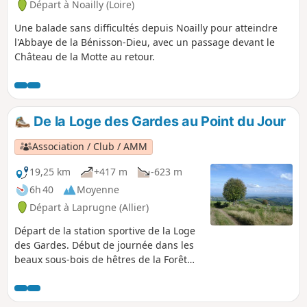
Départ à Noailly (Loire)
Une balade sans difficultés depuis Noailly pour atteindre
l'Abbaye de la Bénisson-Dieu, avec un passage devant le
Château de la Motte au retour.
De la Loge des Gardes au Point du Jour
Association / Club / AMM
19,25 km
+417 m
-623 m
6h 40
Moyenne
Départ à Laprugne (Allier)
Départ de la station sportive de la Loge
des Gardes. Début de journée dans les
beaux sous-bois de hêtres de la Forêt
Domaniale de l'Assise, au-dessus de
1000 mètres d'altitude, avant de
descendre, ensuite, sur les plateaux