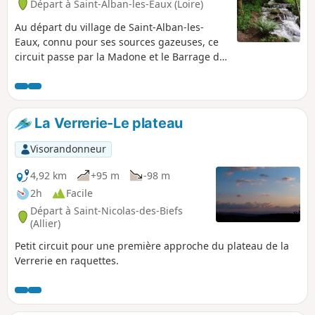
Départ à Saint-Alban-les-Eaux (Loire)
Au départ du village de Saint-Alban-les-
Eaux, connu pour ses sources gazeuses, ce
circuit passe par la Madone et le Barrage de
la Montouse pour rejoindre les Gorges du
Désert et la cascade. Points de vue du
Châtelus et du belvédère au retour.
La Verrerie-Le plateau
Visorandonneur
4,92 km
+95 m
-98 m
2h
Facile
Départ à Saint-Nicolas-des-Biefs
(Allier)
Petit circuit pour une première approche du plateau de la
Verrerie en raquettes.