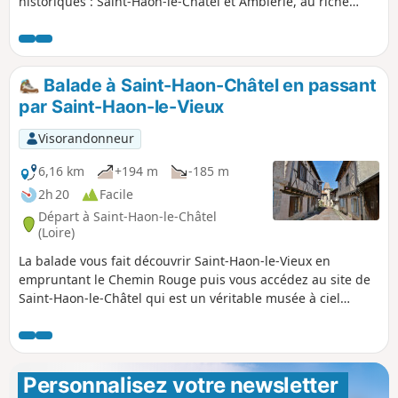
historiques : Saint-Haon-le-Châtel et Ambierle, au riche
patrimoine ouvert à la visite libre. L'après-midi est plus
sportif avec la montée sur Les Biefs (alt. 765 m) à travers
prés et forêt. Une grande majorité se fait sur des chemins
de terre sans circulation.
Balade à Saint-Haon-Châtel en passant
par Saint-Haon-le-Vieux
Visorandonneur
6,16 km
+194 m
-185 m
2h 20
Facile
Départ à Saint-Haon-le-Châtel
(Loire)
La balade vous fait découvrir Saint-Haon-le-Vieux en
empruntant le Chemin Rouge puis vous accédez au site de
Saint-Haon-le-Châtel qui est un véritable musée à ciel
ouvert, où l’on peut revivre dix siècles de civilisation avec
ses vestiges de hautes murailles, ses 17 tours et ses 4
portes. Ces fortifications ont été construites au milieu du
XIVe siècle pour protéger la ville contre les bandes de
Personnalisez votre newsletter 
pillards. Magnifique village où chaque rue est à découvrir.