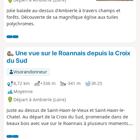
Jolie balade au-dessus d'Ambierle à travers champs et
forêts. Découverte de sa magnifique église aux tuiles
polychromes.
Une vue sur le Roannais depuis la Croix
du Sud
Visorandonneur
8,72 km
+336 m
-341 m
3h 25
Moyenne
Départ à Ambierle (Loire)
Juste au dessus de Saint-Haon-le-Vieux et Saint-Haon-le-
Chatel. Au départ de la Croix du Sud, promenade dans de
beaux bois avec vue sur le Roannais à plusieurs moments.
Chemins faciles dans l'ensemble, quelques passages
pierreux. La randonnée grimpe un peu sur 1/4 du parcours,