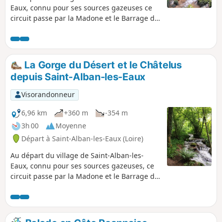
Eaux, connu pour ses sources gazeuses ce
circuit passe par la Madone et le Barrage de
la Montouse pour continuer jusqu'à la Gorge
du Désert. Il permet d'accéder à la cascade
sans grande difficulté puis de rejoindre le
village en passant par le Châtelus.
La Gorge du Désert et le Châtelus
depuis Saint-Alban-les-Eaux
Visorandonneur
6,96 km
+360 m
-354 m
3h 00
Moyenne
Départ à Saint-Alban-les-Eaux (Loire)
Au départ du village de Saint-Alban-les-
Eaux, connu pour ses sources gazeuses, ce
circuit passe par la Madone et le Barrage de
la Montouse pour rejoindre les Gorges du
Désert et la cascade. Points de vue du
Châtelus et du belvédère au retour.