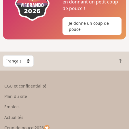
en donnant un petit coup
de pouce !
Je donne un coup de
pouce
C
R
h
e
o
t
i
o
s
CGU et confidentialité
u
i
r
s
Plan du site
e
s
n
e
Emplois
h
z
Actualités
a
u
u
n
Coup de pouce 2026