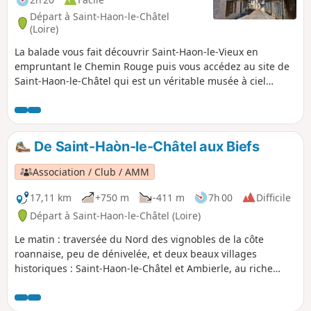
Départ à Saint-Haon-le-Châtel
(Loire)
La balade vous fait découvrir Saint-Haon-le-Vieux en
empruntant le Chemin Rouge puis vous accédez au site de
Saint-Haon-le-Châtel qui est un véritable musée à ciel
ouvert, où l’on peut revivre dix siècles de civilisation avec
ses vestiges de hautes murailles, ses 17 tours et ses 4
portes. Ces fortifications ont été construites au milieu du
XIVe siècle pour protéger la ville contre les bandes de
De Saint-Haòn-le-Châtel aux Biefs
pillards. Magnifique village où chaque rue est à découvrir.
Association / Club / AMM
17,11 km
+750 m
-411 m
7h 00
Difficile
Départ à Saint-Haon-le-Châtel (Loire)
Le matin : traversée du Nord des vignobles de la côte
roannaise, peu de dénivelée, et deux beaux villages
historiques : Saint-Haon-le-Châtel et Ambierle, au riche
patrimoine ouvert à la visite libre. L'après-midi est plus
sportif avec la montée sur Les Biefs (alt. 765 m) à travers