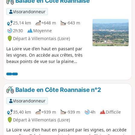
Balade en Côte Roannaise
Visorandonneur
25,14 km
+648 m
-643 m
2h30
Moyenne
Départ à Villemontais (Loire)
La Loire vue d'en haut en passant par
les vignes. On accède aux crêtes, très
beaux points de vue sur la plaine
Roannaise et la département de la Loire.
Par beau temps on distingue nettement
la chaîne des Alpes.
Balade en Côte Roannaise n°2
Visorandonneur
35,40 km
+939 m
-939 m
4h
Difficile
Départ à Villemontais (Loire)
La Loire vue d'en haut en passant par les vignes, on accède