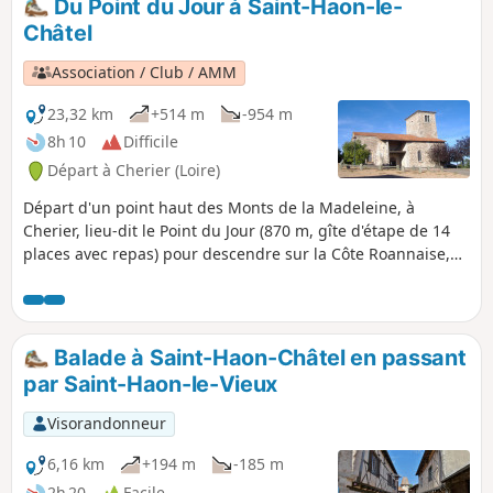
Du Point du Jour à Saint-Haon-le-
Châtel
Association / Club / AMM
23,32 km
+514 m
-954 m
8h 10
Difficile
Départ à Cherier (Loire)
Départ d'un point haut des Monts de la Madeleine, à
Cherier, lieu-dit le Point du Jour (870 m, gîte d'étape de 14
places avec repas) pour descendre sur la Côte Roannaise,
traverser ses coteaux plantés de vignes et arriver au village
médiéval de Saint-Haon-le-Châtel (gîte d'étape 14 places
avec repas). Circuit donnant la priorité aux petits chemins
sans circulation de véhicules à moteur et aux beaux points
Balade à Saint-Haon-Châtel en passant
de vue sur la plaine roannaise.
par Saint-Haon-le-Vieux
Visorandonneur
6,16 km
+194 m
-185 m
2h 20
Facile