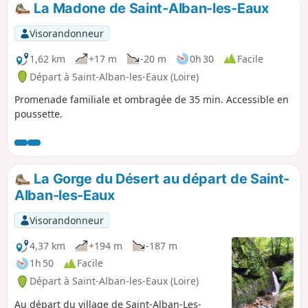
La Madone de Saint-Alban-les-Eaux
p
Visorandonneur
1,62 km
+17 m
-20 m
0h 30
Facile
Départ à Saint-Alban-les-Eaux (Loire)
Promenade familiale et ombragée de 35 min. Accessible en
poussette.
La Gorge du Désert au départ de Saint-
Alban-les-Eaux
Visorandonneur
4,37 km
+194 m
-187 m
1h 50
Facile
Départ à Saint-Alban-les-Eaux (Loire)
Au départ du village de Saint-Alban-Les-