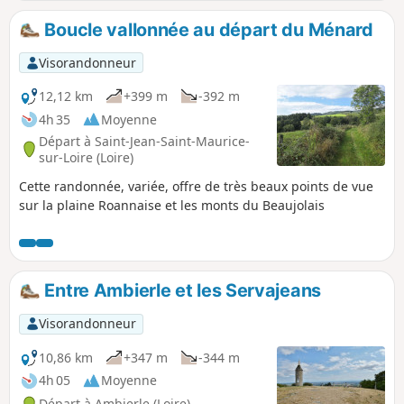
prés et forêt. Une grande majorité se fait sur des chemins
de terre sans circulation.
Boucle vallonnée au départ du Ménard
Visorandonneur
12,12 km
+399 m
-392 m
4h 35
Moyenne
Départ à Saint-Jean-Saint-Maurice-
sur-Loire (Loire)
Cette randonnée, variée, offre de très beaux points de vue
sur la plaine Roannaise et les monts du Beaujolais
Entre Ambierle et les Servajeans
Visorandonneur
10,86 km
+347 m
-344 m
4h 05
Moyenne
Départ à Ambierle (Loire)