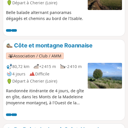
Départ à Cherier (Loire)
Belle balade alternant panoramas
dégagés et chemins au bord de l'Isable.
Côte et montagne Roannaise
Association / Club / AMM
80,72 km
+2 415 m
-2 410 m
4 jours
Difficile
Départ à Cherier (Loire)
Randonnée itinérante de 4 jours, de gîte
en gîte, dans les Monts de la Madeleine
(moyenne montagne), à l'Ouest de la
ville de Roanne. Une plongée dans la
nature, souvent encore sauvage, en
empruntant un maximum de petits
chemins.