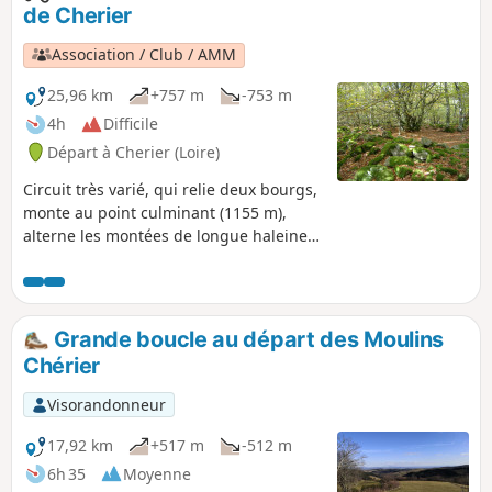
de Cherier
Association / Club / AMM
25,96 km
+757 m
-753 m
4h
Difficile
Départ à Cherier (Loire)
Circuit très varié, qui relie deux bourgs,
monte au point culminant (1155 m),
alterne les montées de longue haleine
et les tronçons plats et roulants en
altitude, avec de très belles vues.
Balisage VTT rouge sur fond blanc.
Grande boucle au départ des Moulins
Chérier
Visorandonneur
17,92 km
+517 m
-512 m
6h 35
Moyenne