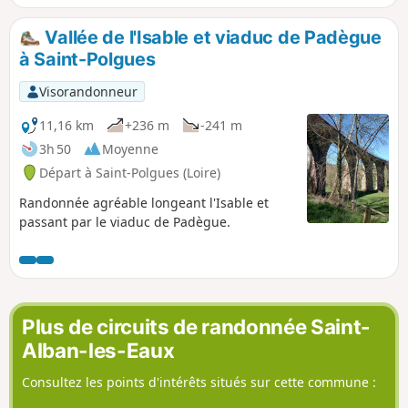
après le demi-tour au hameau tranquille de Combejardin.
Cela reste une promenade accessible aux amateurs, et elle
Vallée de l'Isable et viaduc de Padègue
peut être raccourcie en changeant de chemin. La trace gpx
à Saint-Polgues
peut s’avérer utile.
Visorandonneur
11,16 km
+236 m
-241 m
3h 50
Moyenne
Départ à Saint-Polgues (Loire)
Randonnée agréable longeant l'Isable et
passant par le viaduc de Padègue.
Plus de circuits de randonnée Saint-
Alban-les-Eaux
Consultez les points d'intérêts situés sur cette commune :