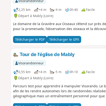
Visorandonneur
2,25 km
+4 m
-4 m
0h 40
Facile
Départ à Mably (Loire)
Le domaine de la Gravière aux Oiseaux s’étend sur près 
pour la promenade, l’observation des oiseaux et la découv
Télécharger le PDF
Télécharger le GPX
Tour de l'église de Mably
Visorandonneur
0,55 km
+4 m
-5 m
0h 10
Facile
Départ à Mably (Loire)
Parcours test pour apprendre à manipuler Visorando. Le bu
afin de les rendre autonomes lors de randonnées réalisées 
géographique mais un entraînement personnel pour que le