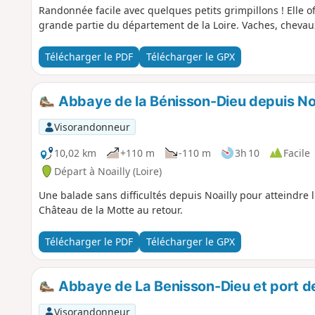
Randonnée facile avec quelques petits grimpillons ! Elle o
grande partie du département de la Loire. Vaches, chevau
Télécharger le PDF
Télécharger le GPX
Abbaye de la Bénisson-Dieu depuis Noa
Visorandonneur
10,02 km
+110 m
-110 m
3h 10
Facile
Départ à Noailly (Loire)
Une balade sans difficultés depuis Noailly pour atteindre
Château de la Motte au retour.
Télécharger le PDF
Télécharger le GPX
Abbaye de La Benisson-Dieu et port d
Visorandonneur