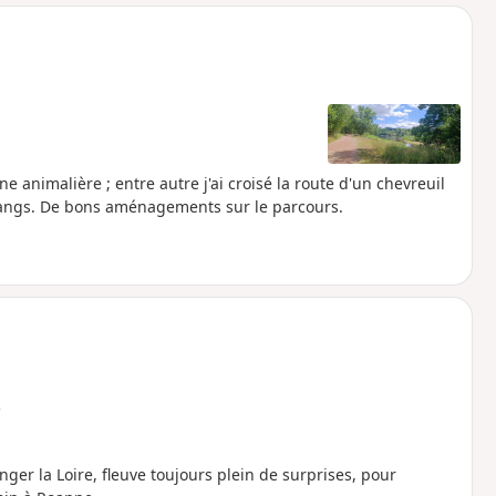
o
a
i
m
p
ne animalière ; entre autre j'ai croisé la route d'un chevreuil
 étangs. De bons aménagements sur le parcours.
e
er la Loire, fleuve toujours plein de surprises, pour