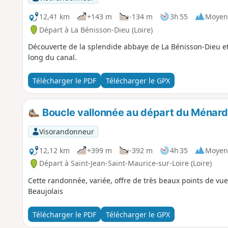
12,41 km
+143 m
-134 m
3h 55
Moyen
Départ à La Bénisson-Dieu (Loire)
Découverte de la splendide abbaye de La Bénisson-Dieu et 
long du canal.
Télécharger le PDF
Télécharger le GPX
Boucle vallonnée au départ du Ménard
Visorandonneur
12,12 km
+399 m
-392 m
4h 35
Moyen
Départ à Saint-Jean-Saint-Maurice-sur-Loire (Loire)
Cette randonnée, variée, offre de très beaux points de vue
Beaujolais
Télécharger le PDF
Télécharger le GPX