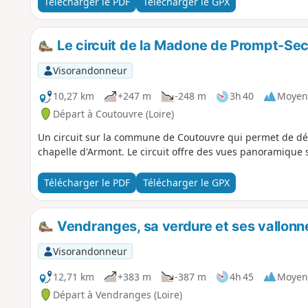
Télécharger le PDF
Télécharger le GPX
Le circuit de la Madone de Prompt-Se
Visorandonneur
10,27 km
+247 m
-248 m
3h 40
Moyen
Départ à Coutouvre (Loire)
Un circuit sur la commune de Coutouvre qui permet de dé
chapelle d'Armont. Le circuit offre des vues panoramique 
Télécharger le PDF
Télécharger le GPX
Vendranges, sa verdure et ses vallon
Visorandonneur
12,71 km
+383 m
-387 m
4h 45
Moyen
Départ à Vendranges (Loire)