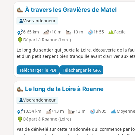
À travers les Gravières de Matel
Visorandonneur
6,65 km
+10 m
-10 m
1h 55
Facile
Départ à Roanne (Loire)
Le long du sentier qui jouxte la Loire, découverte de la fau
et d'un petit serpent bien tranquille avant d'arriver aux
Télécharger le PDF
Télécharger le GPX
Le long de la Loire à Roanne
Visorandonneur
10,54 km
+13 m
-13 m
3h 05
Moyenn
Départ à Roanne (Loire)
Pas de dénivelé sur cette randonnée qui commence par long