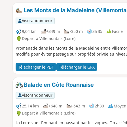
Les Monts de la Madeleine (Villemonta
Visorandonneur
9,04 km
+349 m
-350 m
3h 35
Facile
Départ à Villemontais (Loire)
Promenade dans les Monts de la Madeleine entre Villemontais et Chérier. 15/
modifié pour éviter passage sur propriété privée au nivea
Télécharger le PDF
Télécharger le GPX
Balade en Côte Roannaise
Visorandonneur
25,14 km
+648 m
-643 m
2h30
Moyen
Départ à Villemontais (Loire)
La Loire vue d'en haut en passant par les vignes. On accèd