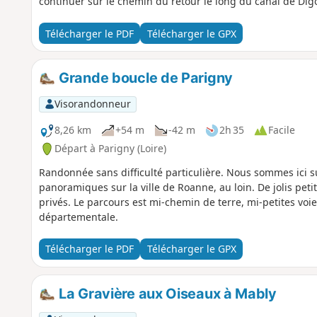
continuer sur le chemin du retour le long du canal de Dig
Télécharger le PDF
Télécharger le GPX
Grande boucle de Parigny
Visorandonneur
8,26 km
+54 m
-42 m
2h 35
Facile
Départ à Parigny (Loire)
Randonnée sans difficulté particulière. Nous sommes ici s
panoramiques sur la ville de Roanne, au loin. De jolis p
privés. Le parcours est mi-chemin de terre, mi-petites v
départementale.
Télécharger le PDF
Télécharger le GPX
La Gravière aux Oiseaux à Mably