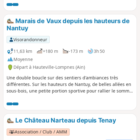
situait le départ "correct"... et on est repartis pour un tour.
Marais de Vaux depuis les hauteurs de
Nantuy
Visorandonneur
11,63 km
+180 m
-173 m
3h 50
Moyenne
Départ à Hauteville-Lompnes (Ain)
Une double boucle sur des sentiers d'ambiances très
différentes. Sur les hauteurs de Nantuy, de belles allées en
sous-bois, une petite portion sportive pour rallier le sommet
de la Cascade de Charabotte, et son point de vue, en aller-
retour, puis une agréable et reposante portion pour
découvrir l'Espace Naturel Sensible du Marais de Vaux, avec
ses passerelles aménagée.
Le Château Narteau depuis Tenay
Association / Club / AMM