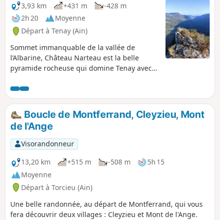
3,93 km
+431 m
-428 m
2h 20
Moyenne
Départ à Tenay (Ain)
Sommet immanquable de la vallée de
l’Albarine, Château Narteau est la belle
pyramide rocheuse qui domine Tenay avec
ses 746 m. L’accès au sommet rocheux peut
se faire depuis le parking de la via ferrata
d'Hostiaz mais une belle randonnée consiste
à faire le tour de Château Narteau depuis
Boucle de Montferrand, Cleyzieu, Mont
Tenay en montant par le sentier du Cordaret
de l'Ange
et descendant par le chemin du facteur.
Visorandonneur
13,20 km
+515 m
-508 m
5h 15
Moyenne
Départ à Torcieu (Ain)
Une belle randonnée, au départ de Montferrand, qui vous
fera découvrir deux villages : Cleyzieu et Mont de l'Ange.