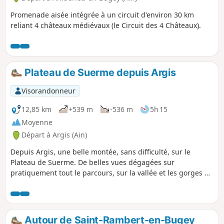
Promenade aisée intégrée à un circuit d'environ 30 km
reliant 4 châteaux médiévaux (le Circuit des 4 Châteaux).
Plateau de Suerme depuis Argis
Visorandonneur
12,85 km
+539 m
-536 m
5h 15
Moyenne
Départ à Argis (Ain)
Depuis Argis, une belle montée, sans difficulté, sur le
Plateau de Suerme. De belles vues dégagées sur
pratiquement tout le parcours, sur la vallée et les gorges de
l'Albarine côté Nord, Est et Sud, et, vers l'Ouest, sur la
plaine de l'Ain. MaJ : voir les avis des 02/06/2025 et
25/02/2026 et le descriptif entre (10) et (11)
Autour de Saint-Rambert-en-Bugey