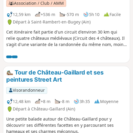
Association / Club / AMM
12,59 km
+536 m
-570 m
5h 10
Facile
Départ à Saint-Rambert-en-Bugey (Ain)
Cet itinéraire fait partie d'un circuit d'environ 30 km qui
relie quatre châteaux médiévaux (Circuit des 4 châteaux). Il
s'agit d'une variante de la randonnée du même nom, moins
sportive et praticable en permanence.
Tour de Château-Gaillard et ses
peintures Street Art
Visorandonneur
12,48 km
+8 m
-8 m
3h 35
Moyenne
Départ à Château-Gaillard (Ain)
Une petite balade autour de Château-Gaillard pour y
découvrir ses différentes facettes en y parcourant ses
hameaux et ses charmes méconnus.