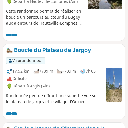
Départ à Hauteville-Lompnes (Ain)
Cette randonnée permet de réaliser en
boucle un parcours au cœur du Bugey
aux alentours de Hauteville-Lompnes,
aux limites du plateau surplombant les
Gorges de l'Albarine et le tout avec un
dénivelé relativement faible.
Boucle du Plateau de Jargoy
Visorandonneur
17,52 km
+739 m
-739 m
7h 05
Difficile
Départ à Argis (Ain)
Randonnée pentue offrant une superbe vue sur
le plateau de Jargoy et le village d'Oncieu.