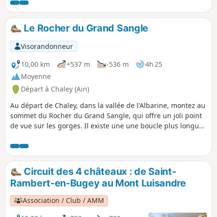
Application Visorando conseillée
Le Rocher du Grand Sangle
Visorandonneur
10,00 km
+537 m
-536 m
4h 25
Moyenne
Départ à Chaley (Ain)
Au départ de Chaley, dans la vallée de l'Albarine, montez au
sommet du Rocher du Grand Sangle, qui offre un joli point
de vue sur les gorges. Il existe une une boucle plus longue
mais plus difficile que j'ai dépublié à voir ici, avec le dernier
avis
Circuit des 4 châteaux : de Saint-
Rambert-en-Bugey au Mont Luisandre
Association / Club / AMM