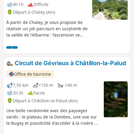
6h 10
Difficile
Départ à Chaley (Ain)
À partir de Chaley, je vous propose de
réaliser un joli parcours en surplomb de
la vallée de l'Albarine : l’ascension se
réalise par la Combe Suzaire, puis
l'itinéraire rejoint ensuite le plateau du
Rocher du Grand Sangle où sont
abordés quelques beaux points de vue.
Circuit de Gévrieux à Châtillon-la-Palud
La phase retour s'effectue par une
combe s'orientant vers le hameau de la
Office de tourisme
Charabotte, puis se poursuit de manière
agréable à proximité du la Rivière de
7,50 km
+150 m
-140 m
l'Albarine. Des difficultés sont à
2h 35
Facile
rencontrer dans 2 secteurs :- après le
Départ à Châtillon-la-Palud (Ain)
point (3) le cheminement est un peu
chaotique, - entre les points (7) et (10),
Une belle randonnée avec des paysages
l'évolution est moyennement évidente
variés : le plateau de la Dombes, une vue sur
par moment et avec quelques accès
le Bugey et possibilité d'accéder à la rivière de
spontanés à des bordures de falaises.
l'Ain.