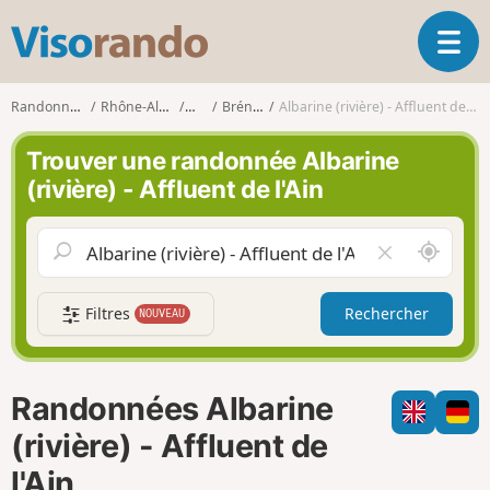
V
O
i
u
s
v
o
Randonnées
Rhône-Alpes
Ain
Brénod
Albarine (rivière) - Affluent de l'Ain
r
r
i
a
Trouver une randonnée Albarine
r
n
(rivière) - Affluent de l'Ain
l
d
a
o
n
A
V
a
u
i
v
t
d
i
Filtres
Rechercher
NOUVEAU
o
e
g
u
r
a
r
l
t
d
e
i
Randonnées Albarine
e
c
o
m
h
(rivière) - Affluent de
n
o
a
l'Ain
i
m