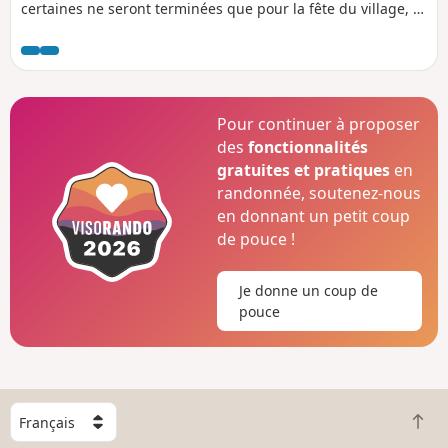
certaines ne seront terminées que pour la fête du village, le
10 septembre 2022.
Pour continuer à proposer
des
fonctionnalités
gratuites et pratiques
en
randonnée, soutenez-nous
en donnant un petit coup
de pouce !
Je donne un coup de
pouce
C
R
h