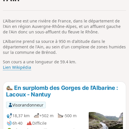
p
L'Albarine est une rivière de France, dans le département de
l'Ain en région Auvergne-Rhône-Alpes, et un affluent gauche
de l'Ain donc un sous-affluent du fleuve le Rhône.
L'Albarine prend sa source à 950 m d'altitude dans le
département de l'Ain, au sein d'un complexe de zones humides
sur la commune de Brénod.
Son cours a une longueur de 59.4 km.
Lien Wikipédia
En surplomb des Gorges de l'Albarine :
Lacoux - Nantuy
Visorandonneur
18,37 km
+502 m
-500 m
6h 40
Difficile