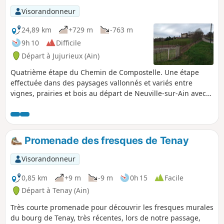
rien de vous empêche de partir de chez vous pour rattraper
Visorandonneur
une des étapes, de démarrer du Puy-en-Velay ou tout autre
ville sur le parcours. .
24,89 km
+729 m
-763 m
9h 10
Difficile
Départ à Jujurieux (Ain)
Quatrième étape du Chemin de Compostelle. Une étape
effectuée dans des paysages vallonnés et variés entre
vignes, prairies et bois au départ de Neuville-sur-Ain avec
traversée de jolis villages et petites villes avec, pour finir,
une très belle vue sur le Château des Allymes et la plaine
d'Ambérieu.
Promenade des fresques de Tenay
Visorandonneur
0,85 km
+9 m
-9 m
0h 15
Facile
Départ à Tenay (Ain)
Très courte promenade pour découvrir les fresques murales
du bourg de Tenay, très récentes, lors de notre passage,