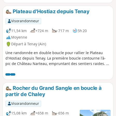
Plateau d'Hostiaz depuis Tenay
Visorandonneur
11,54 km
+724 m
-717 m
5h 20
Moyenne
Départ à Tenay (Ain)
Une randonnée en double boucle pour rallier le Plateau
d'Hostiaz depuis Tenay. La première boucle contourne l'à-
pic de Château Narteau, empruntant des sentiers raides. La
seconde boucle permet de longer le haut des falaises du
plateau, offrant de belles vues sur la vallée de l’Albarine.
Rocher du Grand Sangle en boucle à
partir de Chaley
Visorandonneur
15,08 km
+658 m
-656 m