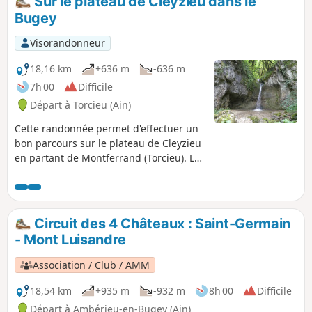
Sur le plateau de Cleyzieu dans le
Bugey
Visorandonneur
18,16 km
+636 m
-636 m
7h 00
Difficile
Départ à Torcieu (Ain)
Cette randonnée permet d'effectuer un
bon parcours sur le plateau de Cleyzieu
en partant de Montferrand (Torcieu). La
principale difficulté rencontrée, est
l'ascension vers les Grottes du Crochet
où il conviendra d'être prudent par
temps humide (bâtons recommandés).
Circuit des 4 Châteaux : Saint-Germain
Au vu de la longueur du parcours, la
- Mont Luisandre
randonnée a été classée au niveau
Difficile.
Association / Club / AMM
18,54 km
+935 m
-932 m
8h 00
Difficile
Départ à Ambérieu-en-Bugey (Ain)