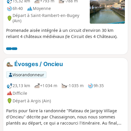
15,32 km
+793 m
-788 m
6h 40
Moyenne
Départ à Saint-Rambert-en-Bugey
(Ain)
Promenade aisée intégrée à un circuit d'environ 30 km
reliant 4 châteaux médiévaux (le Circuit des 4 Châteaux).
Évosges / Oncieu
Visorandonneur
23,13 km
+1 034 m
-1 035 m
9h 35
Difficile
Départ à Argis (Ain)
Partis pour faire la randonnée "Plateau de Jargoy Village
d'Oncieu" décrite par Chassaignon, nous nous sommes
plantés au départ, ce qui a raccourci l'itinéraire. Au final,
arrivés en avance sur l'horaire prévu, on a recherché où se