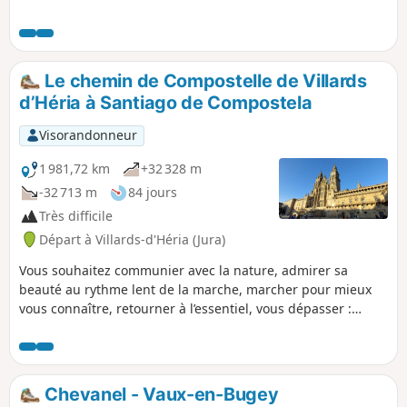
Le chemin de Compostelle de Villards
d’Héria à Santiago de Compostela
Visorandonneur
1 981,72 km
+32 328 m
-32 713 m
84 jours
Très difficile
Départ à Villards-d'Héria (Jura)
Vous souhaitez communier avec la nature, admirer sa
beauté au rythme lent de la marche, marcher pour mieux
vous connaître, retourner à l’essentiel, vous dépasser :
partez à l’aventure sur le Chemin de Compostelle. C’est ce
que je vous propose par ce tracé. Moi, je suis parti de mon
village dans le Jura (les 6 premières étapes ne font pas
partie des itinéraires balisés des chemins de Compostelles)
Chevanel - Vaux-en-Bugey
pour rejoindre Santiago de Compostela en Espagne, Mais