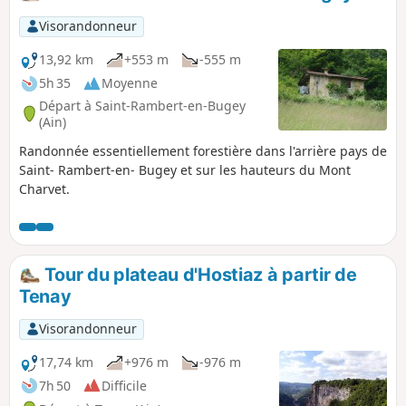
Visorandonneur
13,92 km
+553 m
-555 m
5h 35
Moyenne
Départ à Saint-Rambert-en-Bugey
(Ain)
Randonnée essentiellement forestière dans l'arrière pays de
Saint- Rambert-en- Bugey et sur les hauteurs du Mont
Charvet.
Tour du plateau d'Hostiaz à partir de
Tenay
Visorandonneur
17,74 km
+976 m
-976 m
7h 50
Difficile