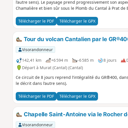
l’autre sens). Le paysage prend progressivement son aspe
Chamalière et bien sûr sous le Plomb du Cantal à Prat de 
Télécharger le PDF
Télécharger le GPX
Tour du volcan Cantalien par le GR®400
Visorandonneur
142,41 km
+6 594 m
-6 585 m
8 jours
D
Départ à Murat (Cantal) (Cantal)
Ce circuit de 8 jours reprend l’intégralité du GR®400, dans
le décrit dans l’autre sens).
Télécharger le PDF
Télécharger le GPX
Chapelle Saint-Antoine via le Rocher 
Visorandonneur