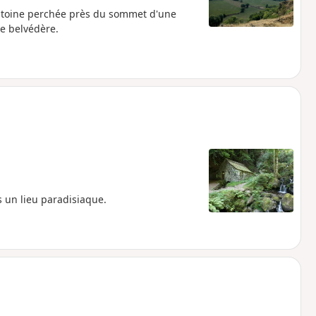
Antoine perchée près du sommet d'une
ue belvédère.
 un lieu paradisiaque.