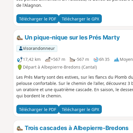
de l'Alagnon.
Télécharger le PDF
Télécharger le GPX
Un pique-nique sur les Prés Marty
Visorandonneur
17,42 km
+567 m
-567 m
6h 35
Moyen
Départ à Albepierre-Bredons (Cantal)
Les Prés Marty sont des estives, sur les flancs du Plomb d
pelouse confortable. Sur le chemin de l'aller, découvrez 3 
un oratoire et une quatrième cascade. En saison, le desse
qui bordent le chemin.
Télécharger le PDF
Télécharger le GPX
Trois cascades à Albepierre-Bredons