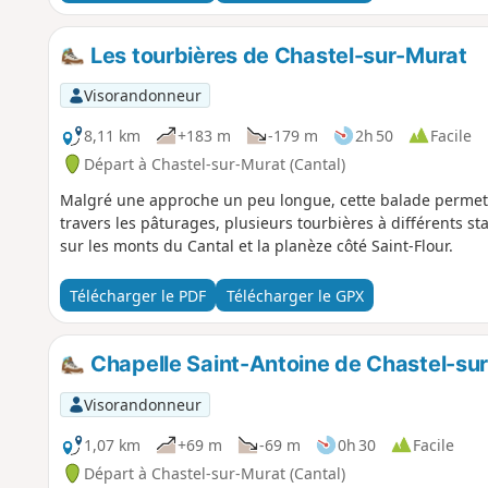
Les tourbières de Chastel-sur-Murat
Visorandonneur
8,11 km
+183 m
-179 m
2h 50
Facile
Départ à Chastel-sur-Murat (Cantal)
Malgré une approche un peu longue, cette balade permet 
travers les pâturages, plusieurs tourbières à différents s
sur les monts du Cantal et la planèze côté Saint-Flour.
Télécharger le PDF
Télécharger le GPX
Chapelle Saint-Antoine de Chastel-su
Visorandonneur
1,07 km
+69 m
-69 m
0h 30
Facile
Départ à Chastel-sur-Murat (Cantal)