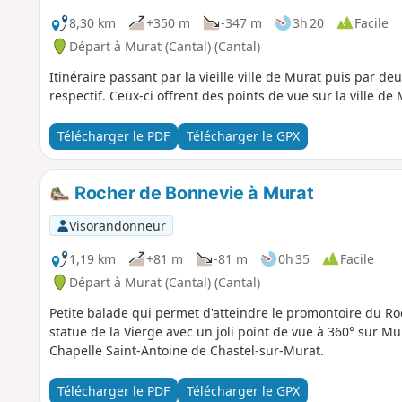
8,30 km
+350 m
-347 m
3h 20
Facile
Départ à Murat (Cantal) (Cantal)
Itinéraire passant par la vieille ville de Murat puis par de
respectif. Ceux-ci offrent des points de vue sur la ville de
Télécharger le PDF
Télécharger le GPX
Rocher de Bonnevie à Murat
Visorandonneur
1,19 km
+81 m
-81 m
0h 35
Facile
Départ à Murat (Cantal) (Cantal)
Petite balade qui permet d'atteindre le promontoire du R
statue de la Vierge avec un joli point de vue à 360° sur Mur
Chapelle Saint-Antoine de Chastel-sur-Murat.
Télécharger le PDF
Télécharger le GPX