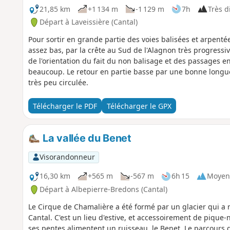
21,85 km
+1 134 m
-1 129 m
7h
Très di
Départ à Laveissière (Cantal)
Pour sortir en grande partie des voies balisées et arpenté
assez bas, par la crête au Sud de l'Alagnon très progress
de l'orientation du fait du non balisage et des passages en
beaucoup. Le retour en partie basse par une bonne longu
très peu circulée.
Télécharger le PDF
Télécharger le GPX
La vallée du Benet
Visorandonneur
16,30 km
+565 m
-567 m
6h 15
Moyen
Départ à Albepierre-Bredons (Cantal)
Le Cirque de Chamalière a été formé par un glacier qui a 
Cantal. C'est un lieu d'estive, et accessoirement de pique-
ses pentes alimentent un ruisseau, le Benet. Le parcours d