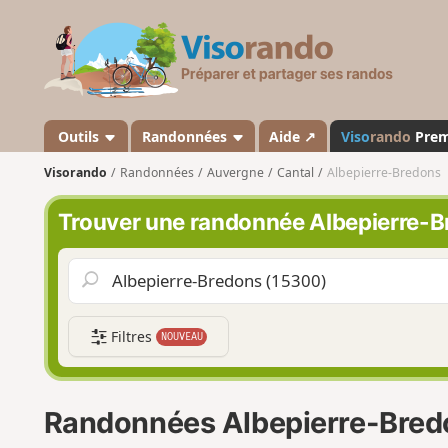
V
i
s
o
r
a
Outils
Randonnées
Aide ↗
Viso
rando
Pre
n
Visorando
Randonnées
Auvergne
Cantal
Albepierre-Bredons
d
o
Trouver une randonnée Albepierre-
Filtres
NOUVEAU
Randonnées Albepierre-Bred