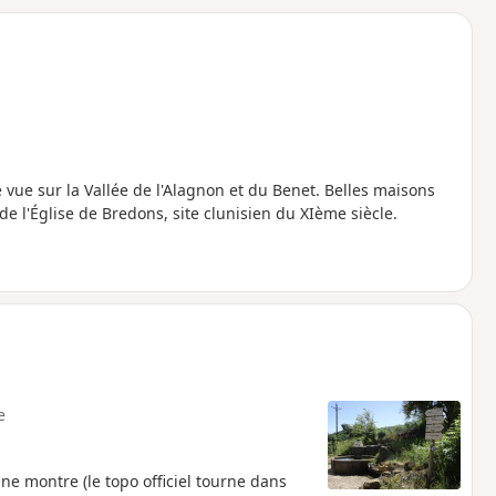
o
a
i
m
p
ue sur la Vallée de l'Alagnon et du Benet. Belles maisons
e l'Église de Bredons, site clunisien du XIème siècle.
e
ne montre (le topo officiel tourne dans