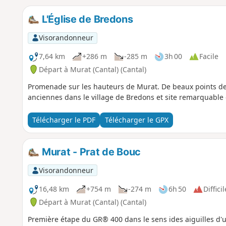
L'Église de Bredons
Visorandonneur
7,64 km
+286 m
-285 m
3h 00
Facile
Départ à Murat (Cantal) (Cantal)
Promenade sur les hauteurs de Murat. De beaux points de v
anciennes dans le village de Bredons et site remarquable d
Télécharger le PDF
Télécharger le GPX
Murat - Prat de Bouc
Visorandonneur
16,48 km
+754 m
-274 m
6h 50
Difficil
Départ à Murat (Cantal) (Cantal)
Première étape du GR® 400 dans le sens ides aiguilles d'u