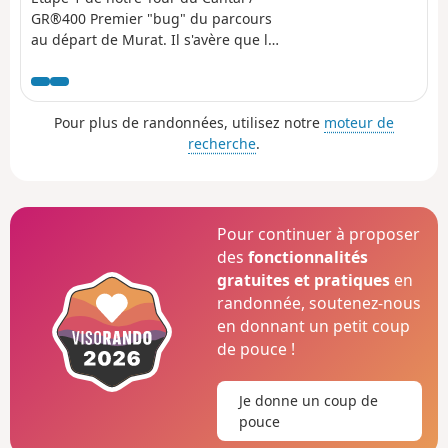
GR®400 Premier "bug" du parcours
au départ de Murat. Il s'avère que le
tracé du GR®400 a été modifié suite
à des soucis de droits de passage
(d'après ce que nous avons compris).
Pour plus de randonnées, utilisez notre
moteur de
Ainsi, au lieu de monter depuis
recherche
.
Murat sur les crêtes et de cheminer
sur celles-ci jusqu’au rocher du Bec
de l'Aigle, il faut redescendre au
village de Laveissière pour remonter
à partir de la Bourgeade. Il a été
Pour continuer à proposer
décidé de partir de Laveissière.
des
fonctionnalités
gratuites et pratiques
en
randonnée, soutenez-nous
en donnant un petit coup
de pouce !
Je donne un coup de
pouce