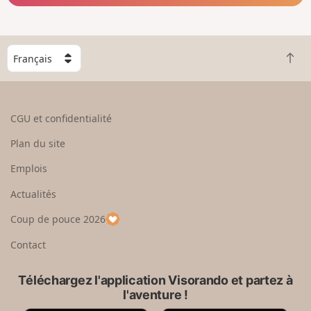
C
R
h
e
o
t
i
o
s
CGU et confidentialité
u
i
r
s
Plan du site
e
s
n
e
Emplois
h
z
Actualités
a
u
u
n
Coup de pouce 2026
t
p
a
Contact
y
s
Téléchargez l'application Visorando et partez à
l'aventure !