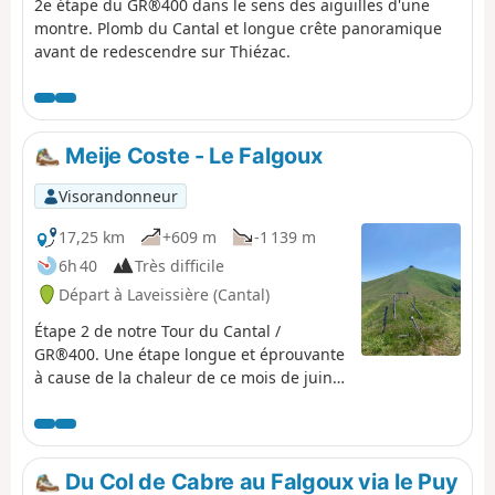
2e étape du GR®400 dans le sens des aiguilles d'une
montre. Plomb du Cantal et longue crête panoramique
avant de redescendre sur Thiézac.
Meije Coste - Le Falgoux
Visorandonneur
17,25 km
+609 m
-1 139 m
6h 40
Très difficile
Départ à Laveissière (Cantal)
Étape 2 de notre Tour du Cantal /
GR®400. Une étape longue et éprouvante
à cause de la chaleur de ce mois de juin.
Peut être prévoir un découpage différent
des étapes. Très beaux tronçons,
notamment l'arrivée sur la crête avant le
Puy Mary, les environs du Puy de la
Du Col de Cabre au Falgoux via le Puy
Tourte, etc. Des passages plus