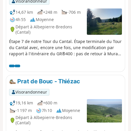
Visorandonneur
14,67 km
+248 m
-706 m
4h 55
Moyenne
Départ à Albepierre-Bredons
(Cantal)
Étape 7 de notre Tour du Cantal. Étape terminale du Tour
du Cantal avec, encore une fois, une modification par
rapport à l'itinéraire du GR®400 : pas de retour à Murat,
mais à Laveissière (où nous avons laissé notre véhicule,
voir épisode 1). L'étape se déroule essentiellement à
l'ombre, mais le fait de descendre, en altitude, amène la
chaleur…
Prat de Bouc - Thiézac
Visorandonneur
19,16 km
+600 m
-1 197 m
7h 10
Moyenne
Départ à Albepierre-Bredons
(Cantal)