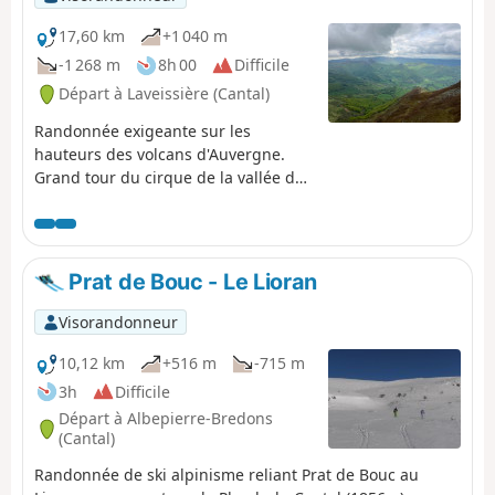
17,60 km
+1 040 m
-1 268 m
8h 00
Difficile
Départ à Laveissière (Cantal)
Randonnée exigeante sur les
hauteurs des volcans d'Auvergne.
Grand tour du cirque de la vallée de
Mandailles par sa rive droite.
Superbes et larges panoramas sur
les plus hauts sommets, la vue porte
au loin. Verdure des paysages
Prat de Bouc - Le Lioran
auvergnats.
Visorandonneur
10,12 km
+516 m
-715 m
3h
Difficile
Départ à Albepierre-Bredons
(Cantal)
Randonnée de ski alpinisme reliant Prat de Bouc au