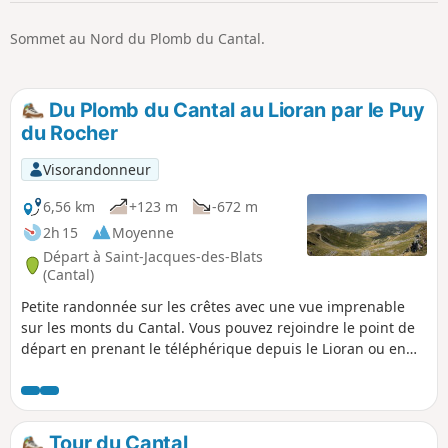
p
Sommet au Nord du Plomb du Cantal.
Du Plomb du Cantal au Lioran par le Puy
du Rocher
Visorandonneur
6,56 km
+123 m
-672 m
2h 15
Moyenne
Départ à Saint-Jacques-des-Blats
(Cantal)
Petite randonnée sur les crêtes avec une vue imprenable
sur les monts du Cantal. Vous pouvez rejoindre le point de
départ en prenant le téléphérique depuis le Lioran ou en
empruntant ce même tracé en sens inverse. Après avoir
profité de la vue depuis le point culminant de ce beau
département, vous rejoindrez le Pas des Alpins en suivant
le chemin balisé GR®4/GR®400. Vous monterez alors sur le
Tour du Cantal