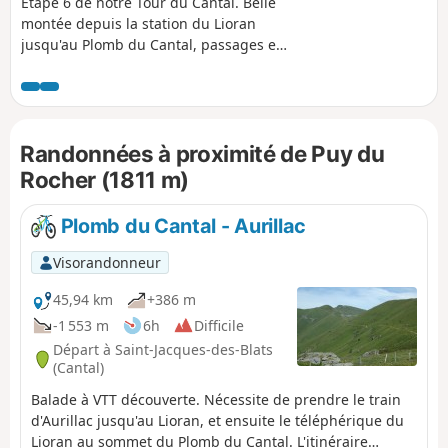
territoire.
Étape 6 de notre Tour du Cantal. Belle
montée depuis la station du Lioran
jusqu'au Plomb du Cantal, passages en
forêt pour débuter, puis forte montée
pour accéder au Puy du Rocher par
l'Aiguillon ; traversée pour rejoindre la
gare d'arrivée du téléphérique et
Randonnées à proximité de Puy du
dernière grimpette (modérée) pour le
Plomb du Cantal.Panoramas de tous
Rocher (1811 m)
côtés. On découvre les paysages de
plusieurs vallées selon les passages. On
Plomb du Cantal - Aurillac
en prend plein les yeux !
Visorandonneur
45,94 km
+386 m
-1 553 m
6h
Difficile
Départ à Saint-Jacques-des-Blats
(Cantal)
Balade à VTT découverte. Nécessite de prendre le train
d'Aurillac jusqu'au Lioran, et ensuite le téléphérique du
Lioran au sommet du Plomb du Cantal. L'itinéraire