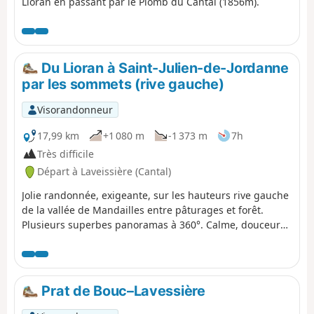
Lioran en passant par le Plomb du Cantal (1856m).
Du Lioran à Saint-Julien-de-Jordanne
par les sommets (rive gauche)
Visorandonneur
17,99 km
+1 080 m
-1 373 m
7h
Très difficile
Départ à Laveissière (Cantal)
Jolie randonnée, exigeante, sur les hauteurs rive gauche
de la vallée de Mandailles entre pâturages et forêt.
Plusieurs superbes panoramas à 360°. Calme, douceur
des reliefs auvergnats, contrastes de couleur et de relief
de la vallée de la Jordanne. La difficulté de cette
randonnée réside réside dans sa longueur et la montée
au Griou (que l'on peut ignorer). La plus grande partie
Prat de Bouc–Lavessière
du parcours est à l'ombre, sous des feuillus denses mais
qui ne bloquent pas la vue sur les vallées.