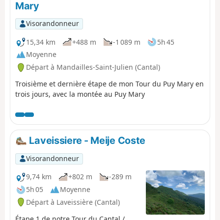
Mary
compliqués : passage de la Brèche de
Rolland, le plateau du Luchard et la
Visorandonneur
longue descente vers le Falgoux. Il est à
noter que l'ascension du Puy Mary n'est
15,34 km
+488 m
-1 089 m
5h 45
pas obligatoire.
Moyenne
Départ à Mandailles-Saint-Julien (Cantal)
Troisième et dernière étape de mon Tour du Puy Mary en
trois jours, avec la montée au Puy Mary
Laveissiere - Meije Coste
Visorandonneur
9,74 km
+802 m
-289 m
5h 05
Moyenne
Départ à Laveissière (Cantal)
Étape 1 de notre Tour du Cantal /