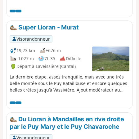
ramène à la gare d'Aurillac.
Super Lioran - Murat
Visorandonneur
19,73 km
+676 m
-1 027 m
7h 35
Difficile
Départ à Laveissière (Cantal)
La dernière étape, assez tranquille, mais avec une très
belle montée sous le Puy Bataillouse et encore quelques
belles crêtes jusqu'à Vassivière. Ajout modérateur au
06/07/2021 : Attention, quelques modifications du
parcours sur le terrain : vois les avis en bas de cette fiche
Du Lioran à Mandailles en rive droite
par le Puy Mary et le Puy Chavaroche
Visorandonneur