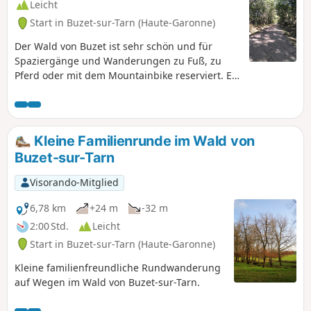
Leicht
Start in Buzet-sur-Tarn (Haute-Garonne)
Der Wald von Buzet ist sehr schön und für
Spaziergänge und Wanderungen zu Fuß, zu
Pferd oder mit dem Mountainbike reserviert. Er
ist am Wochenende sehr frequentiert, aber vor
Jägern geschützt und bietet zahlreiche gut
ausgeschilderte Wege, auf denen man sich
kaum verirren kann. Wir sind auf dem Hinweg
Kleine Familienrunde im Wald von
dem Wanderweg gefolgt und auf dem Rückweg
Buzet-sur-Tarn
den Reitwegen. Das Haus der Biodiversität
bietet einen unterhaltsamen Zwischenstopp für
Visorando-Mitglied
Groß und Klein.
6,78 km
+24 m
-32 m
2:00 Std.
Leicht
Start in Buzet-sur-Tarn (Haute-Garonne)
Kleine familienfreundliche Rundwanderung
auf Wegen im Wald von Buzet-sur-Tarn.