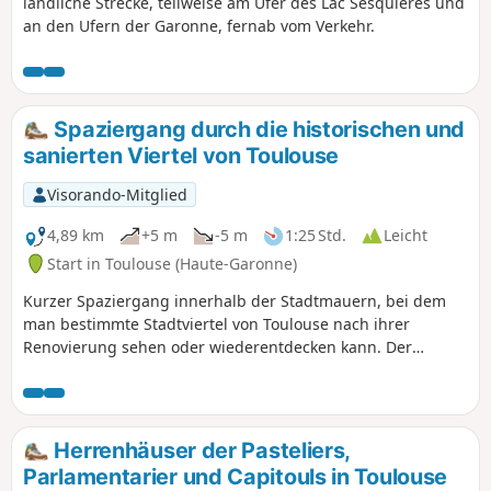
ländliche Strecke, teilweise am Ufer des Lac Sesquières und
an den Ufern der Garonne, fernab vom Verkehr.
Spaziergang durch die historischen und
sanierten Viertel von Toulouse
Visorando-Mitglied
4,89 km
+5 m
-5 m
1:25 Std.
Leicht
Start in Toulouse (Haute-Garonne)
Kurzer Spaziergang innerhalb der Stadtmauern, bei dem
man bestimmte Stadtviertel von Toulouse nach ihrer
Renovierung sehen oder wiederentdecken kann. Der
Spaziergang führt sowohl mit nach oben gerichtetem Blick
auf die Gebäude als auch mit Blick auf den Boden, da die
Straßen entweder vollständig Fußgängerzonen oder
gemischt genutzt sind. Zahlreiche Sehenswürdigkeiten,
Herrenhäuser der Pasteliers,
Gebäude aus vergangenen Jahrhunderten und Innenhöfe,
Parlamentarier und Capitouls in Toulouse
die man sich ansehen sollte, sofern der Eingang erlaubt ist.