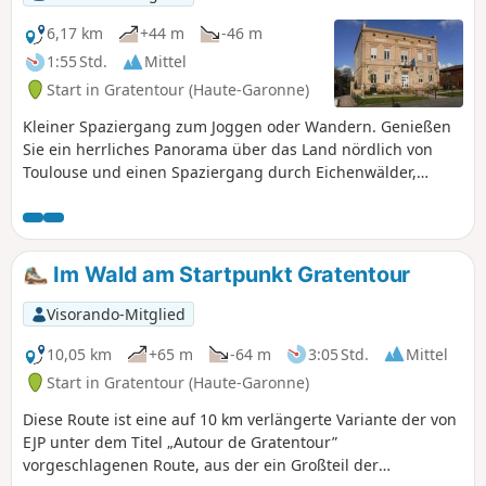
6,17 km
+44 m
-46 m
1:55 Std.
Mittel
Start in Gratentour (Haute-Garonne)
Kleiner Spaziergang zum Joggen oder Wandern. Genießen
Sie ein herrliches Panorama über das Land nördlich von
Toulouse und einen Spaziergang durch Eichenwälder,
wobei Sie den Verkehr so weit wie möglich vermeiden.
Im Wald am Startpunkt Gratentour
Visorando-Mitglied
10,05 km
+65 m
-64 m
3:05 Std.
Mittel
Start in Gratentour (Haute-Garonne)
Diese Route ist eine auf 10 km verlängerte Variante der von
EJP unter dem Titel „Autour de Gratentour”
vorgeschlagenen Route, aus der ein Großteil der