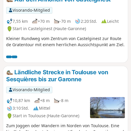
Visorando-Mitglied
7,55 km
+70 m
-70 m
2:20 Std.
Leicht
Start in Castelginest (Haute-Garonne)
Kleiner Rundweg vom Zentrum von Castelginest zur Route
de Gratentour mit einem herrlichen Aussichtspunkt am Ziel.
Ländliche Strecke in Toulouse von
Sesquières bis zur Garonne
Visorando-Mitglied
10,87 km
+8 m
-8 m
3:10 Std.
Mittel
Start in Toulouse (Haute-Garonne)
Zum Joggen oder Wandern im Norden von Toulouse. Eine