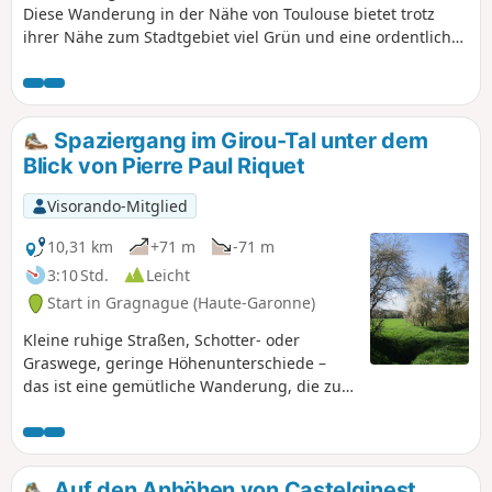
Diese Wanderung in der Nähe von Toulouse bietet trotz
ihrer Nähe zum Stadtgebiet viel Grün und eine ordentliche
Portion frische Luft.
Spaziergang im Girou-Tal unter dem
Blick von Pierre Paul Riquet
Visorando-Mitglied
10,31 km
+71 m
-71 m
3:10 Std.
Leicht
Start in Gragnague (Haute-Garonne)
Kleine ruhige Straßen, Schotter- oder
Graswege, geringe Höhenunterschiede –
das ist eine gemütliche Wanderung, die zu
jeder Jahreszeit unternommen werden kann,
vor den Toren von Toulouse, zwischen
Gragnague und Saint-Marcel-Paulel, im
Girou-Tal.
Auf den Anhöhen von Castelginest