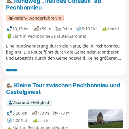
Rundweg „Trail des Coteaux“ ab
Pechbonnieu
Verein/ Wanderführer/in
10,15 km
+89 m
-94 m
3:10 Std.
Leicht
Start in Pechbonnieu (Haute-Garonne)
Eine Rundwanderung durch die Natur, die in Pechbonnieu
beginnt. Die Route führt durch die Gemeinden Montberon
und Labastide durch den Gemeindewald. Keine größeren
Schwierigkeiten, im Winter jedoch geeignete Schuhe für
schlammigen Untergrund tragen.Eine Wasserstelle befindet
sich am Stadion der Gemeinde Labastide.
Kleine Tour zwischen Pechbonnieu und
Castelginest
Visorando-Mitglied
6,26 km
+73 m
-73 m
2:00 Std.
Leicht
Start in Pechbonnieu (Haute-