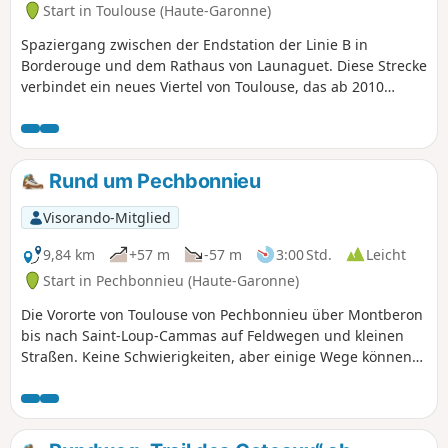
körperlichen Verfassung kann die
Start in Toulouse (Haute-Garonne)
Strecke in mehrere Varianten oder
Spaziergang zwischen der Endstation der Linie B in
mehrere Rundwege unterteilt werden.
Borderouge und dem Rathaus von Launaguet. Diese Strecke
verbindet ein neues Viertel von Toulouse, das ab 2010
gebaut wurde, mit einem Schloss aus dem 19. Jahrhundert,
in dem die Stadtverwaltung von Launaguet untergebracht
ist. Nach der Überquerung der Rocade Nord führt die
Strecke über Wege entlang des Hers und durch
Rund um Pechbonnieu
Wohngebiete. Über eine Brücke gelangt man durch ein
naturbelassenes Gebiet nach Aucamville. Dann führt uns
Visorando-Mitglied
der Weg nach Launaguet, wo wir das Rathaus und seinen
Park mit seiner bemerkenswerten Aussicht entdecken
9,84 km
+57 m
-57 m
3:00 Std.
Leicht
können.
Start in Pechbonnieu (Haute-Garonne)
Die Vororte von Toulouse von Pechbonnieu über Montberon
bis nach Saint-Loup-Cammas auf Feldwegen und kleinen
Straßen. Keine Schwierigkeiten, aber einige Wege können
bei feuchtem Wetter schlammig sein.