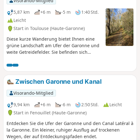
Visorando-Mitglied
5,87 km
+6 m
-5 m
1:40 Std.
Leicht
Start in Toulouse (Haute-Garonne)
Diese kurze Wanderung bietet Ihnen eine
grüne Landschaft am Ufer der Garonne und
weite Getreidefelder. Sie befinden sich
größtenteils auf dem Land und sind
dennoch nur einen Katzensprung vom
Großraum Toulouse entfernt.
Zwischen Garonne und Kanal
Visorando-Mitglied
9,94 km
+6 m
-6 m
2:50 Std.
Leicht
Start in Fenouillet (Haute-Garonne)
Entdecken Sie die Ufer der Garonne und den Canal Latéral à
la Garonne. Ein kleiner, ruhiger Ausflug auf trockenen
Wegen, der auf Entdeckungspfaden endet.