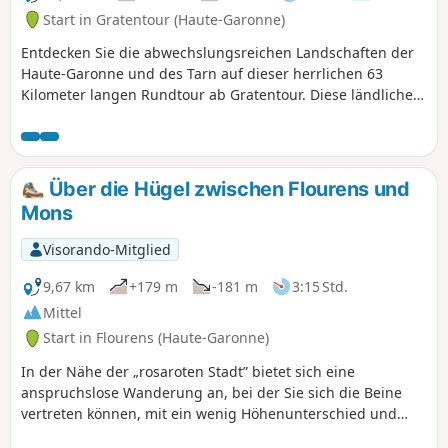
Start in Gratentour (Haute-Garonne)
Entdecken Sie die abwechslungsreichen Landschaften der
Haute-Garonne und des Tarn auf dieser herrlichen 63
Kilometer langen Rundtour ab Gratentour. Diese ländliche
Route führt Sie durch Hügel, Felder und entlang von
Wasserläufen bis zur historischen Stadt Villemur-sur-Tarn,
bevor es durch die grüne Gegend von Buzet-sur-Tarn
wieder hinuntergeht. Ideal für Radtouristen, die
Über die Hügel zwischen Flourens und
architektonisches Erbe und ländliche Panoramen suchen,
Mons
bietet diese Tour ein Konzentrat an Authentizität vor den
Toren von Toulouse.
Visorando-Mitglied
9,67 km
+179 m
-181 m
3:15 Std.
Mittel
Start in Flourens (Haute-Garonne)
In der Nähe der „rosaroten Stadt” bietet sich eine
anspruchslose Wanderung an, bei der Sie sich die Beine
vertreten können, mit ein wenig Höhenunterschied und
vielleicht auch der Möglichkeit, einige noch unbekannte