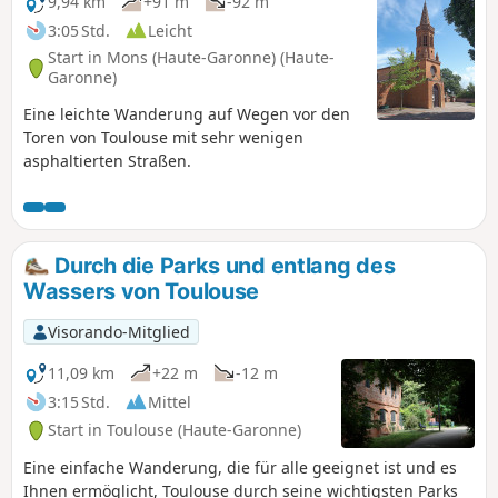
9,94 km
+91 m
-92 m
3:05 Std.
Leicht
Start in Mons (Haute-Garonne) (Haute-
Garonne)
Eine leichte Wanderung auf Wegen vor den
Toren von Toulouse mit sehr wenigen
asphaltierten Straßen.
Durch die Parks und entlang des
Wassers von Toulouse
Visorando-Mitglied
11,09 km
+22 m
-12 m
3:15 Std.
Mittel
Start in Toulouse (Haute-Garonne)
Eine einfache Wanderung, die für alle geeignet ist und es
Ihnen ermöglicht, Toulouse durch seine wichtigsten Parks