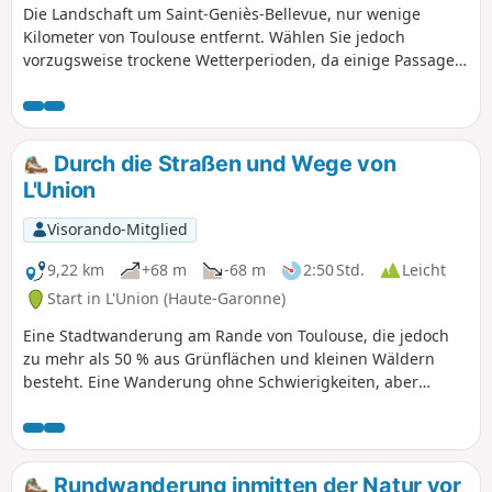
Die Landschaft um Saint-Geniès-Bellevue, nur wenige
Kilometer von Toulouse entfernt. Wählen Sie jedoch
vorzugsweise trockene Wetterperioden, da einige Passagen
am Bachufer sehr schlammig sind.
Durch die Straßen und Wege von
L'Union
Visorando-Mitglied
9,22 km
+68 m
-68 m
2:50 Std.
Leicht
Start in L'Union (Haute-Garonne)
Eine Stadtwanderung am Rande von Toulouse, die jedoch
zu mehr als 50 % aus Grünflächen und kleinen Wäldern
besteht. Eine Wanderung ohne Schwierigkeiten, aber
manchmal auf schlammigem Boden am Fluss und Seeufer.
Rundwanderung inmitten der Natur vor