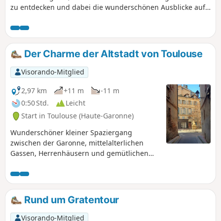
zu entdecken und dabei die wunderschönen Ausblicke auf
die Garonne zu genießen.
Der Charme der Altstadt von Toulouse
Visorando-Mitglied
2,97 km
+11 m
-11 m
0:50 Std.
Leicht
Start in Toulouse (Haute-Garonne)
Wunderschöner kleiner Spaziergang
zwischen der Garonne, mittelalterlichen
Gassen, Herrenhäusern und gemütlichen
Plätzen im historischen Herzen der
„rosaroten Stadt“. Ein kurzer Rundgang
durch die Stadtviertel Saint-Georges,
Capitole, Carmes und Saint-Étienne.
Rund um Gratentour
Rundweg ab der Metrostation François
Verdier.
Visorando-Mitglied