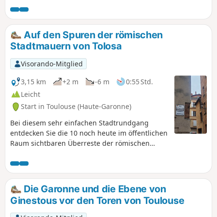
ihre Museen zum Thema Luftfahrt, ihren
Veranstaltungssaal Odyssud, aber auch für
den großen Park Ramiervc v am Ufer der
Auf den Spuren der römischen
Garonne, wo man sich mit Freunden und
Stadtmauern von Tolosa
Familie zu einem Picknick treffen kann.
Visorando-Mitglied
3,15 km
+2 m
-6 m
0:55 Std.
Leicht
Start in Toulouse (Haute-Garonne)
Bei diesem sehr einfachen Stadtrundgang
entdecken Sie die 10 noch heute im öffentlichen
Raum sichtbaren Überreste der römischen
Stadtmauer von Toulouse ausdem 1. und 3.
Jahrhundert nach Christus. Die Dauer dieses
Spaziergangs verlängert sich um die Zeit, die
Sie für die Besichtigung der
Die Garonne und die Ebene von
Sehenswürdigkeiten benötigen.
Ginestous vor den Toren von Toulouse