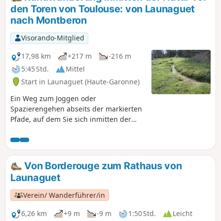
den Toren von Toulouse: von Launaguet
nach Montberon
Visorando-Mitglied
17,98 km
+217 m
-216 m
5:45 Std.
Mittel
Start in Launaguet (Haute-Garonne)
Ein Weg zum Joggen oder
Spazierengehen abseits der markierten
Pfade, auf dem Sie sich inmitten der
Natur in den Hügeln nördlich von
Toulouse wiederfinden, während Sie
dennoch ganz in der Nähe der Stadt
Toulouse bleiben. Sie können
Von Borderouge zum Rathaus von
wunderschöne Panoramen bewundern,
Launaguet
darunter einen schönen Blick auf die
Stadt Toulouse mit den Pyrenäen im
Verein/ Wanderführer/in
Hintergrund, allerdings nur bei sehr
klarem Wetter. Je nach Ihrer
6,26 km
+9 m
-9 m
1:50 Std.
Leicht