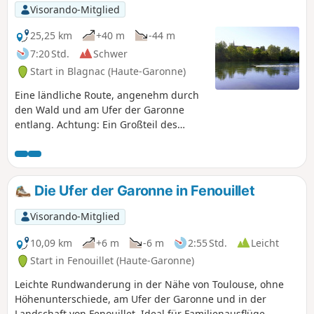
Visorando-Mitglied
25,25 km
+40 m
-44 m
7:20 Std.
Schwer
Start in Blagnac (Haute-Garonne)
Eine ländliche Route, angenehm durch
den Wald und am Ufer der Garonne
entlang. Achtung: Ein Großteil des
Weges im Wald wird gemeinsam mit
Läufern, Mountainbikern usw. genutzt!
Die Ufer der Garonne in Fenouillet
Visorando-Mitglied
10,09 km
+6 m
-6 m
2:55 Std.
Leicht
Start in Fenouillet (Haute-Garonne)
Leichte Rundwanderung in der Nähe von Toulouse, ohne
Höhenunterschiede, am Ufer der Garonne und in der
Landschaft von Fenouillet. Ideal für Familienausflüge.