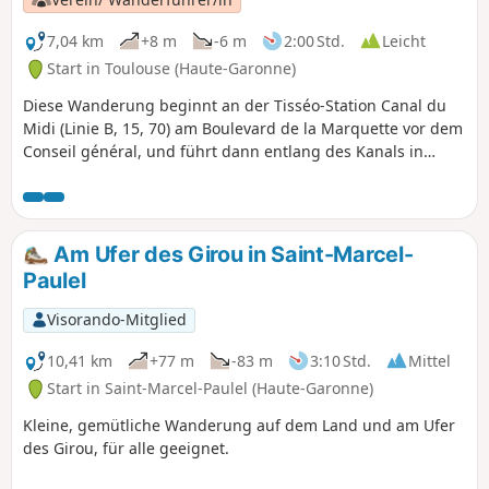
7,04 km
+8 m
-6 m
2:00 Std.
Leicht
Start in Toulouse (Haute-Garonne)
Diese Wanderung beginnt an der Tisséo-Station Canal du
Midi (Linie B, 15, 70) am Boulevard de la Marquette vor dem
Conseil général, und führt dann entlang des Kanals in
Richtung des Viertels Sept Deniers. Der Rückweg erfolgt
über den Garonne-Damm und den Canal de Brienne, um
nach Compans Cafarelli (Linie B, 45, L1, L14) zu gelangen.
Am Start- und am Zielpunkt befinden sich Fahrradstationen.
Am Ufer des Girou in Saint-Marcel-
Paulel
Visorando-Mitglied
10,41 km
+77 m
-83 m
3:10 Std.
Mittel
Start in Saint-Marcel-Paulel (Haute-Garonne)
Kleine, gemütliche Wanderung auf dem Land und am Ufer
des Girou, für alle geeignet.