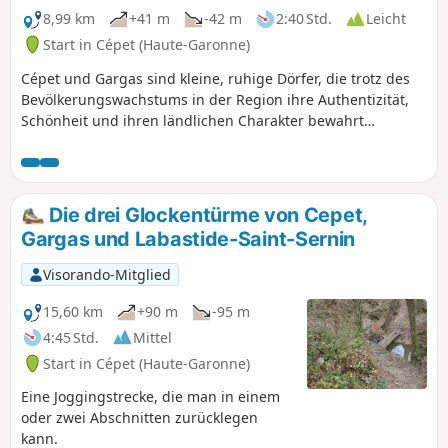
8,99 km
+41 m
-42 m
2:40 Std.
Leicht
Start in Cépet (Haute-Garonne)
Cépet und Gargas sind kleine, ruhige Dörfer, die trotz des
Bevölkerungswachstums in der Region ihre Authentizität,
Schönheit und ihren ländlichen Charakter bewahrt
haben.Ein Besuch dieser Dörfer versetzt Sie in eine
friedliche Atmosphäre. Bei einem idyllischen Spaziergang
durch die Felder können Sie die reine Landluft atmen und
die Flora und Fauna der Landschaft genießen, die Sie
Die drei Glockentürme von Cepet,
sicherlich begeistern wird. ACHTUNG: Lesen Sie die
Gargas und Labastide-Saint-Sernin
praktischen Informationen.
Visorando-Mitglied
15,60 km
+90 m
-95 m
4:45 Std.
Mittel
Start in Cépet (Haute-Garonne)
Eine Joggingstrecke, die man in einem
oder zwei Abschnitten zurücklegen
kann.