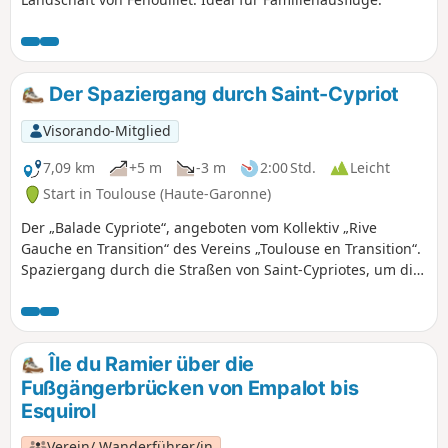
Der Spaziergang durch Saint-Cypriot
Visorando-Mitglied
7,09 km
+5 m
-3 m
2:00 Std.
Leicht
Start in Toulouse (Haute-Garonne)
Der „Balade Cypriote“, angeboten vom Kollektiv „Rive
Gauche en Transition“ des Vereins „Toulouse en Transition“.
Spaziergang durch die Straßen von Saint-Cypriotes, um die
grünen Ecken des Viertels zu entdecken.
Île du Ramier über die
Fußgängerbrücken von Empalot bis
Esquirol
Verein/ Wanderführer/in