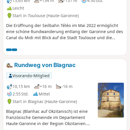
15,65 km
+134 m
-131 m
4:50 Std.
Leicht
Start in Toulouse (Haute-Garonne)
Die Eröffnung der Seilbahn Téléo im Mai 2022 ermöglicht
eine schöne Rundwanderung entlang der Garonne und des
Canal du Midi mit Blick auf die Stadt Toulouse und die
Pyrenäen. Der gesamte erste Abschnitt von (1) bis (5) liegt
morgens in voller Sonne. Die Metrolinie B, die alternative
Abfahrtsmöglichkeiten bietet, lässt die Orientierungspunkte
(4) und (8) außer Acht. Beachten Sie, dass die Nutzung der
Rundweg von Blagnac
Seilbahn zu einer Verzerrung in den technischen Daten von
Visorando führt: Der Höhenunterschied ist sehr gering und
Visorando-Mitglied
die Wanderung ist nur etwa 12 km lang, mit einer Gehzeit
von 2,5 bis 3 Stunden.
10,15 km
+16 m
-16 m
2:55 Std.
Mittel
Start in Blagnac (Haute-Garonne)
Blagnac (Blanhac auf Okzitanisch) ist eine
französische Gemeinde im Departement
Haute-Garonne in der Region Okzitanien.
Die Stadt ist bekannt für ihren Flughafen,