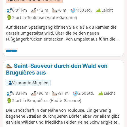
6,31 km
+12 m
-6 m
1:50 Std.
Leicht
Start in Toulouse (Haute-Garonne)
Auf diesem Spaziergang können Sie die Île du Ramier, die
derzeit umgestaltet wird, über die beiden neuen
Fußgängerbrücken entdecken. Von Empalot aus führt die
Wanderung zur Prairie des Filtres und endet in Esquirol,
einer grünen Oase im Herzen der Stadt. Die Garonne
bewässert sie. Unsere besten Sportler kommen hierher, um
Medaillen zu gewinnen...
Saint-Sauveur durch den Wald von
Bruguières aus
Visorando-Mitglied
8,83 km
+96 m
-91 m
2:50 Std.
Leicht
Start in Bruguières (Haute-Garonne)
Die Landschaft in der Nähe von Toulouse. Einige wenig
begehene Straßen durchqueren Dörfer, aber vor allem gibt
es viele Wälder und friedliche Felder. Keine Schwierigkeiten,