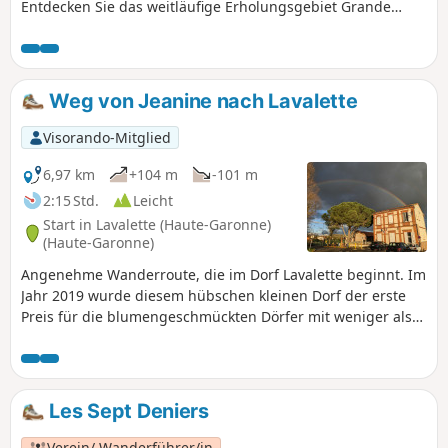
Entdecken Sie das weitläufige Erholungsgebiet Grande
Plaine und machen Sie dann einen Aufstieg zum
geschützten Wald von Limayrac. Abstieg zum Grüngürtel,
um entlang der Cité de l'Espace zu wandern. Zahlreiche
Möglichkeiten, sich auszuruhen, Sport zu treiben oder mit
Weg von Jeanine nach Lavalette
den Kindern zu spielen.
Visorando-Mitglied
6,97 km
+104 m
-101 m
2:15 Std.
Leicht
Start in Lavalette (Haute-Garonne)
(Haute-Garonne)
Angenehme Wanderroute, die im Dorf Lavalette beginnt. Im
Jahr 2019 wurde diesem hübschen kleinen Dorf der erste
Preis für die blumengeschmückten Dörfer mit weniger als
tausend Einwohnern in der Haute-Garonne verliehen.
Les Sept Deniers
Verein/ Wanderführer/in