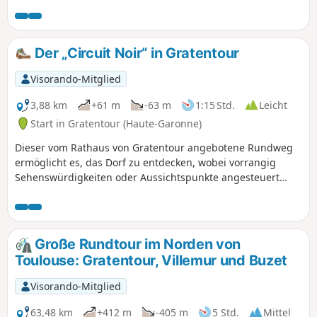
Beschreibung übernommen wurde.
Der „Circuit Noir“ in Gratentour
Visorando-Mitglied
3,88 km
+61 m
-63 m
1:15 Std.
Leicht
Start in Gratentour (Haute-Garonne)
Dieser vom Rathaus von Gratentour angebotene Rundweg
ermöglicht es, das Dorf zu entdecken, wobei vorrangig
Sehenswürdigkeiten oder Aussichtspunkte angesteuert
werden. Er wird als „Schwarzer Rundweg“ bezeichnet und
ist durch hölzerne Wegweiser mit schwarzer Beschriftung
gekennzeichnet. Drei weitere Rundwege (Rot 3,5 km, Violett
3 km und Grün 5 km) stehen zur Auswahl. Sie sind auf der
Große Rundtour im Norden von
Tafel am Startpunkt des Rundwegs an der Place de la Mairie
Toulouse: Gratentour, Villemur und Buzet
dargestellt, wo im Rathaus Karten und Beschreibungen
erhältlich sind.
Visorando-Mitglied
63,48 km
+412 m
-405 m
5 Std.
Mittel