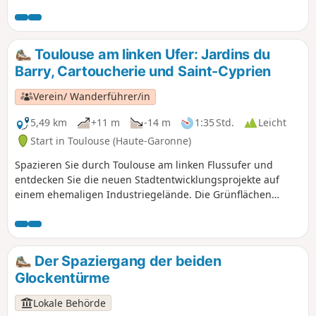
kann mit der Familie gemacht werden.
Toulouse am linken Ufer: Jardins du
Barry, Cartoucherie und Saint-Cyprien
Verein/ Wanderführer/in
5,49 km
+11 m
-14 m
1:35 Std.
Leicht
Start in Toulouse (Haute-Garonne)
Spazieren Sie durch Toulouse am linken Flussufer und
entdecken Sie die neuen Stadtentwicklungsprojekte auf
einem ehemaligen Industriegelände. Die Grünflächen
wurden so angelegt, dass sie im Sommer Schatten und
Kühle spenden. Die Wege sind sicher und vom Autoverkehr
getrennt. Die Route führt weiter in die Altstadt und endet in
Saint-Cyprien.
Der Spaziergang der beiden
Glockentürme
Lokale Behörde