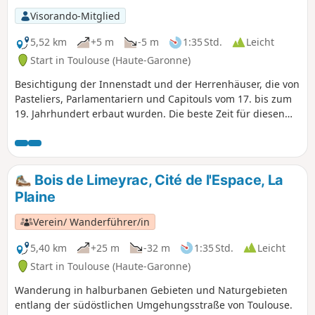
Die Besichtigung der Sehenswürdigkeiten kann die Dauer
Visorando-Mitglied
der Tour erheblich verlängern.
5,52 km
+5 m
-5 m
1:35 Std.
Leicht
Start in Toulouse (Haute-Garonne)
Besichtigung der Innenstadt und der Herrenhäuser, die von
Pasteliers, Parlamentariern und Capitouls vom 17. bis zum
19. Jahrhundert erbaut wurden. Die beste Zeit für diesen
Spaziergang ist morgens zwischen 9 und 12 Uhr an
Wochentagen. Die Stadt ist dann voller Leben und in
Hochstimmung. Einige Tore der Herrenhäuser sind
geöffnet. In den kleinen Gassen des Zentrums muss man
Bois de Limeyrac, Cité de l'Espace, La
den Kopf heben, um die Spitzen der Türme zu erblicken.
Plaine
Vorhandene Straßenschilder.
Verein/ Wanderführer/in
5,40 km
+25 m
-32 m
1:35 Std.
Leicht
Start in Toulouse (Haute-Garonne)
Wanderung in halburbanen Gebieten und Naturgebieten
entlang der südöstlichen Umgehungsstraße von Toulouse.