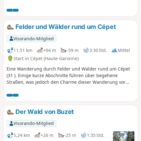
Felder und Wälder rund um Cépet
Visorando-Mitglied
11,51 km
+64 m
-59 m
3:30 Std.
Mittel
Start in Cépet (Haute-Garonne)
Eine Wanderung durch Felder und Wälder rund um Cépet
(31 ). Einige kurze Abschnitte führen über begehene
Straßen, was jedoch den Charme dieser Wanderung vor
den Toren von Toulouse nicht schmälert.
Der Wald von Buzet
Visorando-Mitglied
5,24 km
+26 m
-25 m
1:35 Std.