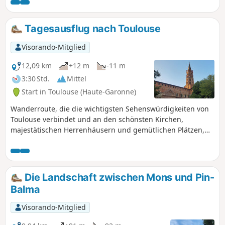
Tagesausflug nach Toulouse
Visorando-Mitglied
12,09 km
+12 m
-11 m
3:30 Std.
Mittel
Start in Toulouse (Haute-Garonne)
Wanderroute, die die wichtigsten Sehenswürdigkeiten von
Toulouse verbindet und an den schönsten Kirchen,
majestätischen Herrenhäusern und gemütlichen Plätzen,
mittelalterlichen Gassen und Museen vorbeiführt. Diese
Besichtigungstour durch die „Ville rose” kann je nach den
möglichen Besichtigungen und Zwischenstopps über einen
oder mehrere Tage verteilt werden.
Die Landschaft zwischen Mons und Pin-
Balma
Visorando-Mitglied