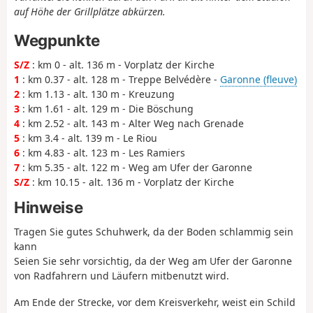
auf Höhe der Grillplätze abkürzen.
Wegpunkte
S/Z
: km 0 - alt. 136 m - Vorplatz der Kirche
1
: km 0.37 - alt. 128 m - Treppe Belvédère -
Garonne (fleuve)
2
: km 1.13 - alt. 130 m - Kreuzung
3
: km 1.61 - alt. 129 m - Die Böschung
4
: km 2.52 - alt. 143 m - Alter Weg nach Grenade
5
: km 3.4 - alt. 139 m - Le Riou
6
: km 4.83 - alt. 123 m - Les Ramiers
7
: km 5.35 - alt. 122 m - Weg am Ufer der Garonne
S/Z
: km 10.15 - alt. 136 m - Vorplatz der Kirche
Hinweise
Tragen Sie gutes Schuhwerk, da der Boden schlammig sein
kann
Seien Sie sehr vorsichtig, da der Weg am Ufer der Garonne
von Radfahrern und Läufern mitbenutzt wird.
Am Ende der Strecke, vor dem Kreisverkehr, weist ein Schild