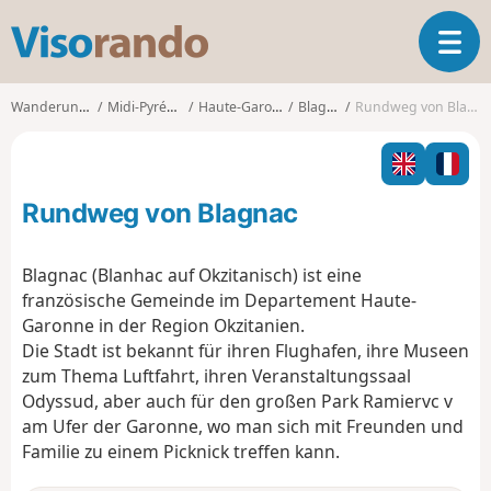
V
T
i
o
s
g
o
Wanderungen
Midi-Pyrénées
Haute-Garonne
Blagnac
Rundweg von Blagnac
g
r
l
a
e
n
n
d
Rundweg von Blagnac
a
o
v
i
Blagnac (Blanhac auf Okzitanisch) ist eine
g
französische Gemeinde im Departement Haute-
a
Garonne in der Region Okzitanien.
t
Die Stadt ist bekannt für ihren Flughafen, ihre Museen
i
o
zum Thema Luftfahrt, ihren Veranstaltungssaal
n
Odyssud, aber auch für den großen Park Ramiervc v
am Ufer der Garonne, wo man sich mit Freunden und
Familie zu einem Picknick treffen kann.