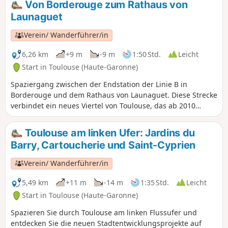
Von Borderouge zum Rathaus von
Launaguet
Verein/ Wanderführer/in
6,26 km
+9 m
-9 m
1:50 Std.
Leicht
Start in Toulouse (Haute-Garonne)
Spaziergang zwischen der Endstation der Linie B in
Borderouge und dem Rathaus von Launaguet. Diese Strecke
verbindet ein neues Viertel von Toulouse, das ab 2010
gebaut wurde, mit einem Schloss aus dem 19. Jahrhundert,
in dem die Stadtverwaltung von Launaguet untergebracht
Toulouse am linken Ufer: Jardins du
ist. Nach der Überquerung der Rocade Nord führt die
Barry, Cartoucherie und Saint-Cyprien
Strecke über Wege entlang des Hers und durch
Wohngebiete. Über eine Brücke gelangt man durch ein
Verein/ Wanderführer/in
naturbelassenes Gebiet nach Aucamville. Dann führt uns
der Weg nach Launaguet, wo wir das Rathaus und seinen
5,49 km
+11 m
-14 m
1:35 Std.
Leicht
Park mit seiner bemerkenswerten Aussicht entdecken
Start in Toulouse (Haute-Garonne)
können.
Spazieren Sie durch Toulouse am linken Flussufer und
entdecken Sie die neuen Stadtentwicklungsprojekte auf