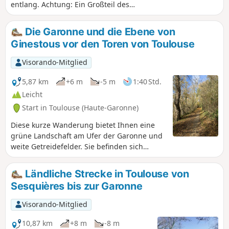
entlang. Achtung: Ein Großteil des
Weges im Wald wird gemeinsam mit
Läufern, Mountainbikern usw. genutzt!
Die Garonne und die Ebene von
Ginestous vor den Toren von Toulouse
Visorando-Mitglied
5,87 km
+6 m
-5 m
1:40 Std.
Leicht
Start in Toulouse (Haute-Garonne)
Diese kurze Wanderung bietet Ihnen eine
grüne Landschaft am Ufer der Garonne und
weite Getreidefelder. Sie befinden sich
größtenteils auf dem Land und sind
dennoch nur einen Katzensprung vom
Ländliche Strecke in Toulouse von
Großraum Toulouse entfernt.
Sesquières bis zur Garonne
Visorando-Mitglied
10,87 km
+8 m
-8 m