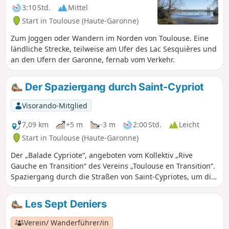
3:10 Std.
Mittel
Start in Toulouse (Haute-Garonne)
Zum Joggen oder Wandern im Norden von Toulouse. Eine
ländliche Strecke, teilweise am Ufer des Lac Sesquières und
an den Ufern der Garonne, fernab vom Verkehr.
Der Spaziergang durch Saint-Cypriot
Visorando-Mitglied
7,09 km
+5 m
-3 m
2:00 Std.
Leicht
Start in Toulouse (Haute-Garonne)
Der „Balade Cypriote“, angeboten vom Kollektiv „Rive
Gauche en Transition“ des Vereins „Toulouse en Transition“.
Spaziergang durch die Straßen von Saint-Cypriotes, um die
grünen Ecken des Viertels zu entdecken.
Les Sept Deniers
Verein/ Wanderführer/in