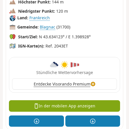
Höchster Punkt:
144 m
Niedrigster Punkt:
120 m
Land:
Frankreich
Gemeinde:
Blagnac
(31700)
Start/Ziel:
N 43.634123° / E 1.398928°
IGN-Karte(n):
Ref. 2043ET
Stündliche Wettervorhersage
Entdecke Visorando Premium
In der mobilen App anzeigen