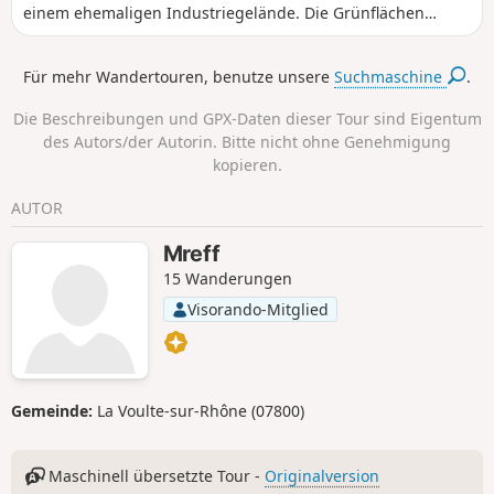
einem ehemaligen Industriegelände. Die Grünflächen
wurden so angelegt, dass sie im Sommer Schatten und
Kühle spenden. Die Wege sind sicher und vom Autoverkehr
Für mehr Wandertouren, benutze unsere
Suchmaschine
.
getrennt. Die Route führt weiter in die Altstadt und endet in
Saint-Cyprien.
Die Beschreibungen und GPX-Daten dieser Tour sind Eigentum
des Autors/der Autorin. Bitte nicht ohne Genehmigung
kopieren.
AUTOR
Mreff
15 Wanderungen
Visorando-Mitglied
Gemeinde:
La Voulte-sur-Rhône (07800)
Maschinell übersetzte Tour -
Originalversion