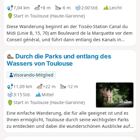
7,04 km
+8 m
-6 m
2:00 Std.
Leicht
Start in Toulouse (Haute-Garonne)
Diese Wanderung beginnt an der Tisséo-Station Canal du
Midi (Linie B, 15, 70) am Boulevard de la Marquette vor dem
Conseil général, und führt dann entlang des Kanals in
Richtung des Viertels Sept Deniers. Der Rückweg erfolgt
über den Garonne-Damm und den Canal de Brienne, um
Durch die Parks und entlang des
nach Compans Cafarelli (Linie B, 45, L1, L14) zu gelangen.
Wassers von Toulouse
Am Start- und am Zielpunkt befinden sich Fahrradstationen.
Visorando-Mitglied
11,09 km
+22 m
-12 m
3:15 Std.
Mittel
Start in Toulouse (Haute-Garonne)
Eine einfache Wanderung, die für alle geeignet ist und es
Ihnen ermöglicht, Toulouse durch seine wichtigsten Parks
zu entdecken und dabei die wunderschönen Ausblicke auf
die Garonne zu genießen.