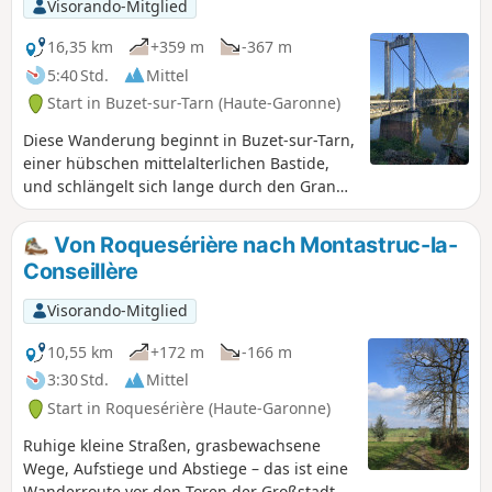
Visorando-Mitglied
16,35 km
+359 m
-367 m
5:40 Std.
Mittel
Start in Buzet-sur-Tarn (Haute-Garonne)
Diese Wanderung beginnt in Buzet-sur-Tarn,
einer hübschen mittelalterlichen Bastide,
und schlängelt sich lange durch den Grand
Bois, einen Wald am anderen Ufer des Tarn.
Hinter den Anhöhen von Roquemaure
Von Roquesérière nach Montastruc-la-
eröffnet sich eine offenere Landschaft mit
Conseillère
sanften Hügeln zwischen Wiesen, Feldern
und kleinen Wäldchen, bevor es wieder
Visorando-Mitglied
hinuntergeht, immer noch durch den Grand
Bois, in Richtung Mézens und das Tarn-Tal.
10,55 km
+172 m
-166 m
Bei klarem Wetter dienen Ihnen die
3:30 Std.
Mittel
Pyrenäen im Süden als Orientierung.
Start in Roquesérière (Haute-Garonne)
Ruhige kleine Straßen, grasbewachsene
Wege, Aufstiege und Abstiege – das ist eine
Wanderroute vor den Toren der Großstadt,