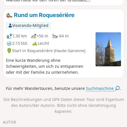
die sich auch für regnerische oder
winterliche Zeiten eignet. Der Rückweg von
Rund um Roquesérière
Montastruc-la-Conseillère erfolgt über
denGR® 46.
Visorando-Mitglied
7,30 km
+56 m
-64 m
2:15 Std.
Leicht
Start in Roquesérière (Haute-Garonne)
Eine kurze Wanderung ohne
Schwierigkeiten, um sich zu entspannen
oder mit der Familie zu unternehmen.
Für mehr Wandertouren, benutze unsere
Suchmaschine
.
Die Beschreibungen und GPX-Daten dieser Tour sind Eigentum
des Autors/der Autorin. Bitte nicht ohne Genehmigung
kopieren.
AUTOR