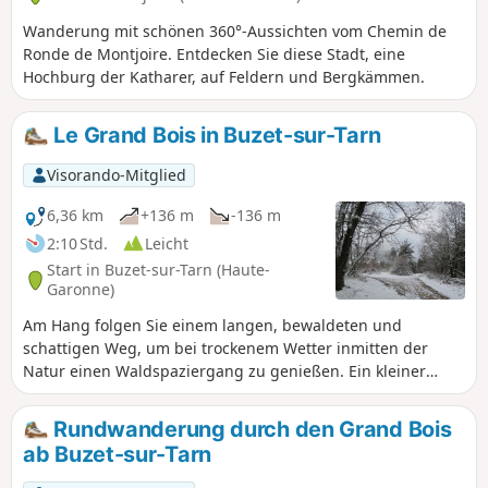
Wanderung mit schönen 360°-Aussichten vom Chemin de
Ronde de Montjoire. Entdecken Sie diese Stadt, eine
Hochburg der Katharer, auf Feldern und Bergkämmen.
Le Grand Bois in Buzet-sur-Tarn
Visorando-Mitglied
6,36 km
+136 m
-136 m
2:10 Std.
Leicht
Start in Buzet-sur-Tarn (Haute-
Garonne)
Am Hang folgen Sie einem langen, bewaldeten und
schattigen Weg, um bei trockenem Wetter inmitten der
Natur einen Waldspaziergang zu genießen. Ein kleiner
Aufstieg erwartet Sie, um die Anhöhen zu erreichen, der
Rest der Strecke verläuft ganz sanft.
Rundwanderung durch den Grand Bois
ab Buzet-sur-Tarn