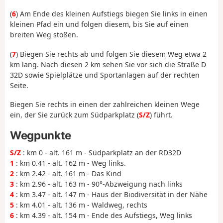
(
6
) Am Ende des kleinen Aufstiegs biegen Sie links in einen
kleinen Pfad ein und folgen diesem, bis Sie auf einen
breiten Weg stoßen.
(
7
) Biegen Sie rechts ab und folgen Sie diesem Weg etwa 2
km lang. Nach diesen 2 km sehen Sie vor sich die Straße D
32D sowie Spielplätze und Sportanlagen auf der rechten
Seite.
Biegen Sie rechts in einen der zahlreichen kleinen Wege
ein, der Sie zurück zum Südparkplatz (
S/Z
) führt.
Wegpunkte
S/Z
: km 0 - alt. 161 m - Südparkplatz an der RD32D
1
: km 0.41 - alt. 162 m - Weg links.
2
: km 2.42 - alt. 161 m - Das Kind
3
: km 2.96 - alt. 163 m - 90°-Abzweigung nach links
4
: km 3.47 - alt. 147 m - Haus der Biodiversität in der Nähe
5
: km 4.01 - alt. 136 m - Waldweg, rechts
6
: km 4.39 - alt. 154 m - Ende des Aufstiegs, Weg links