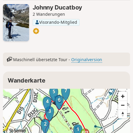
Johnny Ducatboy
2 Wanderungen
Visorando-Mitglied
Maschinell übersetzte Tour -
Originalversion
Wanderkarte
7
5
6
4
3
2
1