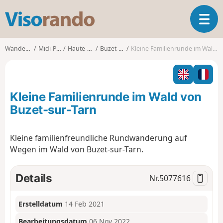
V
T
i
o
s
g
o
Wanderungen
Midi-Pyrénées
Haute-Garonne
Buzet-sur-Tarn
Kleine Familienrunde im Wald von Buzet-sur-Tarn
g
r
l
a
e
n
n
d
Kleine Familienrunde im Wald von
a
o
v
Buzet-sur-Tarn
i
g
Kleine familienfreundliche Rundwanderung auf
a
Wegen im Wald von Buzet-sur-Tarn.
t
i
o
Details
Nr.
5077616
n
Erstelldatum
14 Feb 2021
Bearbeitungsdatum
06 Nov 2022