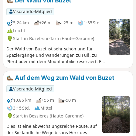
Der Wald von Buzet
Visorando-Mitglied
5,24 km
+26 m
-25 m
1:35 Std.
Leicht
Start in Buzet-sur-Tarn (Haute-Garonne)
Der Wald von Buzet ist sehr schön und für
Spaziergänge und Wanderungen zu Fuß, zu
Pferd oder mit dem Mountainbike reserviert. Er
ist am Wochenende sehr frequentiert, aber vor
Jägern geschützt und bietet zahlreiche gut
Auf dem Weg zum Wald von Buzet
ausgeschilderte Wege, auf denen man sich
kaum verirren kann. Wir sind auf dem Hinweg
Visorando-Mitglied
dem Wanderweg gefolgt und auf dem Rückweg
den Reitwegen. Das Haus der Biodiversität
10,86 km
+55 m
-50 m
bietet einen unterhaltsamen Zwischenstopp für
3:15 Std.
Mittel
Groß und Klein.
Start in Bessières (Haute-Garonne)
Dies ist eine abwechslungsreiche Route, auf
der Sie ländliche Wege bis ins Herz des