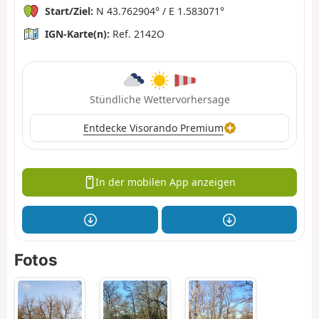
Start/Ziel:
N 43.762904° / E 1.583071°
IGN-Karte(n):
Ref. 2142O
Stündliche Wettervorhersage
Entdecke Visorando Premium
In der mobilen App anzeigen
Fotos