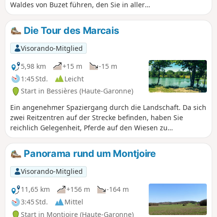
Waldes von Buzet führen, den Sie in aller
Ruhe entdecken können. Verpassen Sie nicht
einen Besuch im Haus der Biodiversität, um
Die Tour des Marcais
alles über dieses sensible Naturgebiet zu
ergehen. Der Wald, in dem Sie sich
Visorando-Mitglied
befinden, ist ein sensibler Naturraum. Bitte
beachten Sie die geltenden Vorschriften.
5,98 km
+15 m
-15 m
1:45 Std.
Leicht
Start in Bessières (Haute-Garonne)
Ein angenehmer Spaziergang durch die Landschaft. Da sich
zwei Reitzentren auf der Strecke befinden, haben Sie
reichlich Gelegenheit, Pferde auf den Wiesen zu
beobachten. Auf Höhe des Reitzentrums Éconotre gelangen
Sie bequem auf die „Voie Verte“, die unser Gebiet auf einer
Panorama rund um Montjoire
Länge von 17 km durchquert.
Visorando-Mitglied
11,65 km
+156 m
-164 m
3:45 Std.
Mittel
Start in Montjoire (Haute-Garonne)