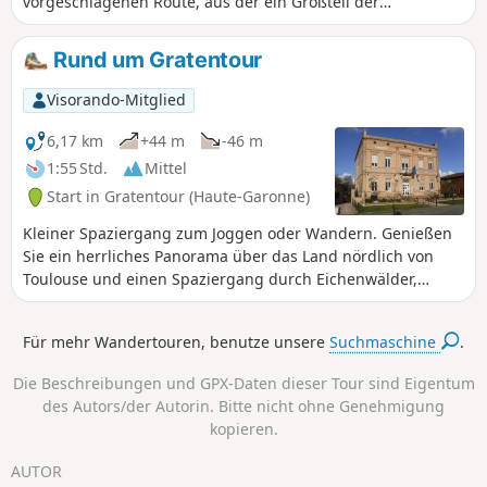
vorgeschlagenen Route, aus der ein Großteil der
Beschreibung übernommen wurde.
Rund um Gratentour
Visorando-Mitglied
6,17 km
+44 m
-46 m
1:55 Std.
Mittel
Start in Gratentour (Haute-Garonne)
Kleiner Spaziergang zum Joggen oder Wandern. Genießen
Sie ein herrliches Panorama über das Land nördlich von
Toulouse und einen Spaziergang durch Eichenwälder,
wobei Sie den Verkehr so weit wie möglich vermeiden.
Für mehr Wandertouren, benutze unsere
Suchmaschine
.
Die Beschreibungen und GPX-Daten dieser Tour sind Eigentum
des Autors/der Autorin. Bitte nicht ohne Genehmigung
kopieren.
AUTOR