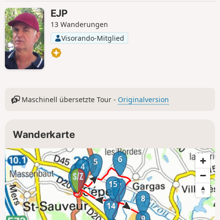
EJP
13 Wanderungen
Visorando-Mitglied
Maschinell übersetzte Tour -
Originalversion
Wanderkarte
6
5
4
2
3
1
15
7
8
14
9