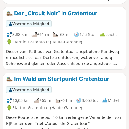
kann mit der Familie gemacht werden.
Der „Circuit Noir“ in Gratentour
Visorando-Mitglied
3,88 km
+61 m
-63 m
1:15 Std.
Leicht
Start in Gratentour (Haute-Garonne)
Dieser vom Rathaus von Gratentour angebotene Rundweg
ermöglicht es, das Dorf zu entdecken, wobei vorrangig
Sehenswürdigkeiten oder Aussichtspunkte angesteuert
werden. Er wird als „Schwarzer Rundweg“ bezeichnet und
ist durch hölzerne Wegweiser mit schwarzer Beschriftung
Im Wald am Startpunkt Gratentour
gekennzeichnet. Drei weitere Rundwege (Rot 3,5 km, Violett
3 km und Grün 5 km) stehen zur Auswahl. Sie sind auf der
Visorando-Mitglied
Tafel am Startpunkt des Rundwegs an der Place de la Mairie
dargestellt, wo im Rathaus Karten und Beschreibungen
10,05 km
+65 m
-64 m
3:05 Std.
Mittel
erhältlich sind.
Start in Gratentour (Haute-Garonne)
Diese Route ist eine auf 10 km verlängerte Variante der von
EJP unter dem Titel „Autour de Gratentour”