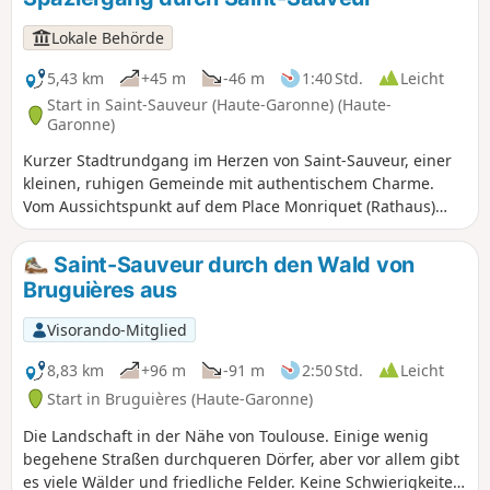
Sie, eine vielfältige Tier- und Pflanzenwelt
am Wegesrand bereichert Ihre Wanderung,
Lokale Behörde
insbesondere ein privater Park mit Damwild
und Rehen.
5,43 km
+45 m
-46 m
1:40 Std.
Leicht
Start in Saint-Sauveur (Haute-Garonne) (Haute-
Garonne)
Kurzer Stadtrundgang im Herzen von Saint-Sauveur, einer
kleinen, ruhigen Gemeinde mit authentischem Charme.
Vom Aussichtspunkt auf dem Place Monriquet (Rathaus)
können Sie mehrere Kirchtürme der umliegenden Kirchen
sehen: Erkennen Sie sie?
Saint-Sauveur durch den Wald von
Bruguières aus
Visorando-Mitglied
8,83 km
+96 m
-91 m
2:50 Std.
Leicht
Start in Bruguières (Haute-Garonne)
Die Landschaft in der Nähe von Toulouse. Einige wenig
begehene Straßen durchqueren Dörfer, aber vor allem gibt
es viele Wälder und friedliche Felder. Keine Schwierigkeiten,