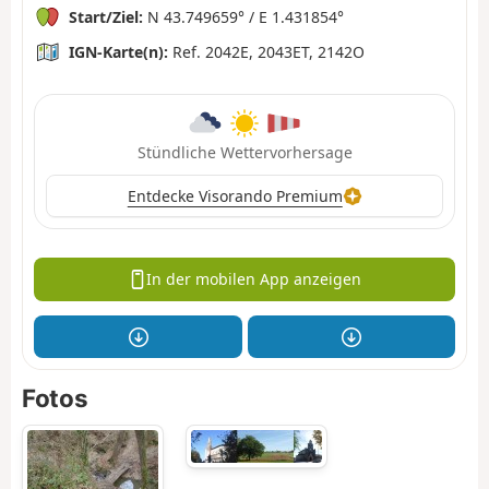
Start/Ziel:
N 43.749659° / E 1.431854°
IGN-Karte(n):
Ref. 2042E, 2043ET, 2142O
Stündliche Wettervorhersage
Entdecke Visorando Premium
In der mobilen App anzeigen
Fotos