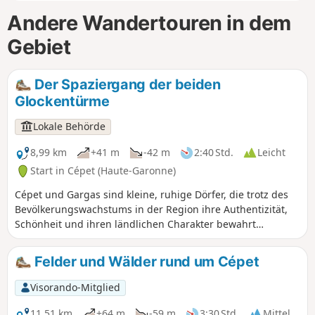
Andere Wandertouren in dem
Gebiet
Der Spaziergang der beiden
Glockentürme
Lokale Behörde
8,99 km
+41 m
-42 m
2:40 Std.
Leicht
Start in Cépet (Haute-Garonne)
Cépet und Gargas sind kleine, ruhige Dörfer, die trotz des
Bevölkerungswachstums in der Region ihre Authentizität,
Schönheit und ihren ländlichen Charakter bewahrt
haben.Ein Besuch dieser Dörfer versetzt Sie in eine
friedliche Atmosphäre. Bei einem idyllischen Spaziergang
Felder und Wälder rund um Cépet
durch die Felder können Sie die reine Landluft atmen und
die Flora und Fauna der Landschaft genießen, die Sie
Visorando-Mitglied
sicherlich begeistern wird. ACHTUNG: Lesen Sie die
praktischen Informationen.
11,51 km
+64 m
-59 m
3:30 Std.
Mittel