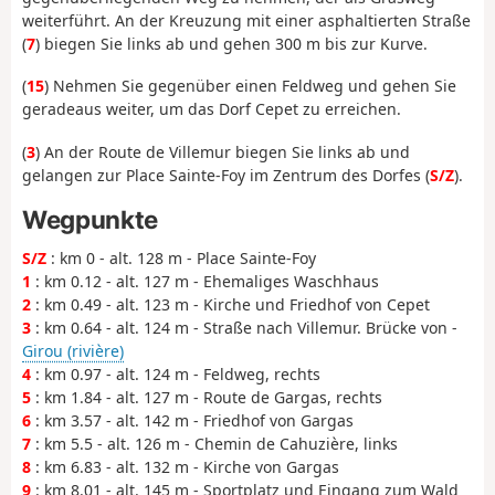
weiterführt. An der Kreuzung mit einer asphaltierten Straße
(
7
) biegen Sie links ab und gehen 300 m bis zur Kurve.
(
15
) Nehmen Sie gegenüber einen Feldweg und gehen Sie
geradeaus weiter, um das Dorf Cepet zu erreichen.
(
3
) An der Route de Villemur biegen Sie links ab und
gelangen zur Place Sainte-Foy im Zentrum des Dorfes (
S/Z
).
Wegpunkte
S/Z
: km 0 - alt. 128 m - Place Sainte-Foy
1
: km 0.12 - alt. 127 m - Ehemaliges Waschhaus
2
: km 0.49 - alt. 123 m - Kirche und Friedhof von Cepet
3
: km 0.64 - alt. 124 m - Straße nach Villemur. Brücke von -
Girou (rivière)
4
: km 0.97 - alt. 124 m - Feldweg, rechts
5
: km 1.84 - alt. 127 m - Route de Gargas, rechts
6
: km 3.57 - alt. 142 m - Friedhof von Gargas
7
: km 5.5 - alt. 126 m - Chemin de Cahuzière, links
8
: km 6.83 - alt. 132 m - Kirche von Gargas
9
: km 8.01 - alt. 145 m - Sportplatz und Eingang zum Wald