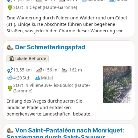
Start in Cépet (Haute-Garonne)
Eine Wanderung durch Felder und Wälder rund um Cépet
(31 ). Einige kurze Abschnitte führen über begehene
Straßen, was jedoch den Charme dieser Wanderung vor
den Toren von Toulouse nicht schmälert.
Der Schmetterlingspfad
Lokale Behörde
13,55 km
+156 m
-162 m
4:20 Std.
Mittel
Start in Villeneuve-lès-Bouloc (Haute-
Garonne)
Entlang des Weges durchqueren Sie
ländliche Pfade und entdecken
bemerkenswerte Landschaften, bebaute
Ebenen und schattige Täler. Sie haben einen
freien Blick auf die Ebene von Girou und die
Von Saint-Pantaléon nach Monriquet:
Hügel. Zahlreiche Schmetterlinge begleiten
Spaziergang durch Saint-Sauveur