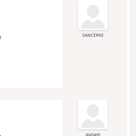
SANCERNI
t
gunam