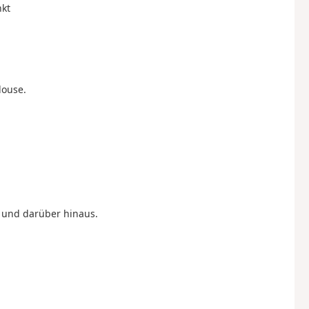
nkt
louse.
 und darüber hinaus.