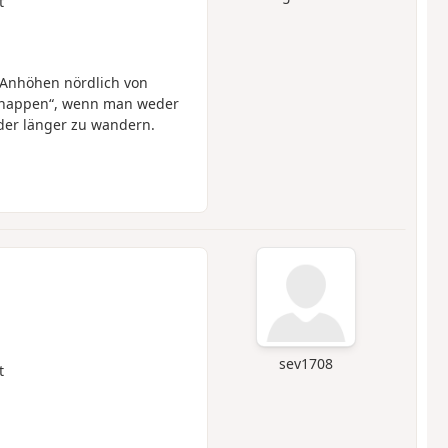
t
 Anhöhen nördlich von
chnappen“, wenn man weder
oder länger zu wandern.
sev1708
t