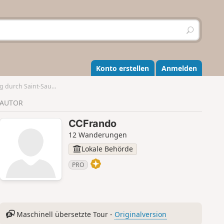
S
u
c
h
e
Konto erstellen
Anmelden
n
urch Saint-Sauveur
AUTOR
CCFrando
12 Wanderungen
Lokale Behörde
PRO
Maschinell übersetzte Tour -
Originalversion