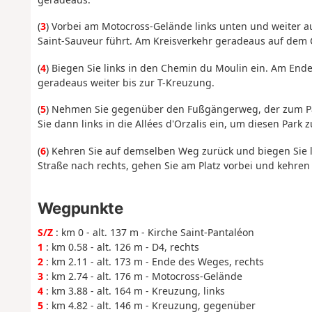
(
3
) Vorbei am Motocross-Gelände links unten und weiter 
Saint-Sauveur führt. Am Kreisverkehr geradeaus auf dem C
(
4
) Biegen Sie links in den Chemin du Moulin ein. Am En
geradeaus weiter bis zur T-Kreuzung.
(
5
) Nehmen Sie gegenüber den Fußgängerweg, der zum Par
Sie dann links in die Allées d'Orzalis ein, um diesen Park 
(
6
) Kehren Sie auf demselben Weg zurück und biegen Sie l
Straße nach rechts, gehen Sie am Platz vorbei und kehren 
Wegpunkte
S/Z
: km 0 - alt. 137 m - Kirche Saint-Pantaléon
1
: km 0.58 - alt. 126 m - D4, rechts
2
: km 2.11 - alt. 173 m - Ende des Weges, rechts
3
: km 2.74 - alt. 176 m - Motocross-Gelände
4
: km 3.88 - alt. 164 m - Kreuzung, links
5
: km 4.82 - alt. 146 m - Kreuzung, gegenüber