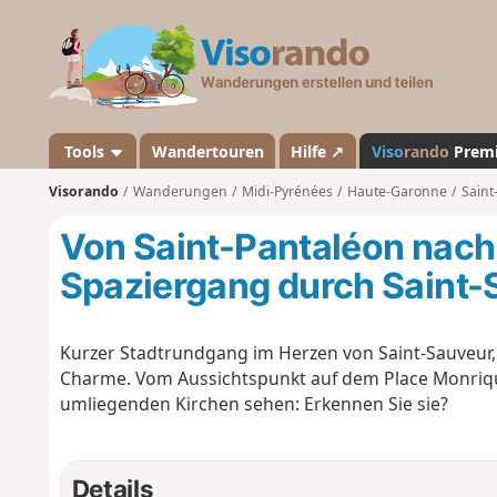
V
i
s
o
r
a
Tools
Wandertouren
Hilfe ↗
Viso
rando
Prem
n
Visorando
Wanderungen
Midi-Pyrénées
Haute-Garonne
Saint
d
o
Von Saint-Pantaléon nach
Spaziergang durch Saint-
Kurzer Stadtrundgang im Herzen von Saint-Sauveur,
Charme. Vom Aussichtspunkt auf dem Place Monriqu
umliegenden Kirchen sehen: Erkennen Sie sie?
Details