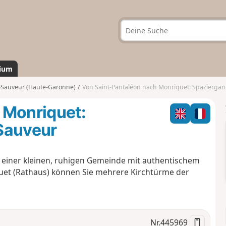
ium
-Sauveur (Haute-Garonne)
Von Saint-Pantaléon nach Monriquet: Spaziergang d
 Monriquet:
Sauveur
 einer kleinen, ruhigen Gemeinde mit authentischem
et (Rathaus) können Sie mehrere Kirchtürme der
Nr.
445969