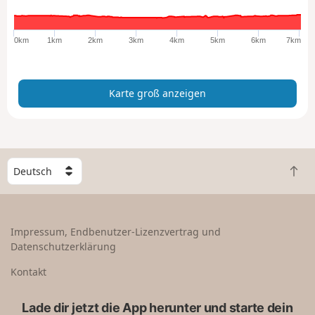
r
o
ß
0km
1km
2km
3km
4km
5km
6km
7km
a
n
z
Karte groß anzeigen
e
i
g
e
n
W
Z
ä
u
h
r
l
ü
e
Impressum, Endbenutzer-Lizenzvertrag und
c
e
Datenschutzerklärung
k
i
n
n
Kontakt
a
L
c
a
Lade dir jetzt die App herunter und starte dein
h
n