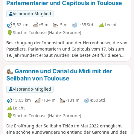
Parlamentarier und Capitouls in Toulouse
gemischt genutzt sind. Zahlreiche Sehenswürdigkeiten,
Gebäude aus vergangenen Jahrhunderten und Innenhöfe,
Visorando-Mitglied
die man sich ansehen sollte, sofern der Eingang erlaubt ist.
Die Besichtigung der Sehenswürdigkeiten kann die Dauer
5,52 km
+5 m
-5 m
1:35 Std.
Leicht
der Tour erheblich verlängern.
Start in Toulouse (Haute-Garonne)
Besichtigung der Innenstadt und der Herrenhäuser, die von
Pasteliers, Parlamentariern und Capitouls vom 17. bis zum
19. Jahrhundert erbaut wurden. Die beste Zeit für diesen
Spaziergang ist morgens zwischen 9 und 12 Uhr an
Wochentagen. Die Stadt ist dann voller Leben und in
Garonne und Canal du Midi mit der
Hochstimmung. Einige Tore der Herrenhäuser sind
Seilbahn von Toulouse
geöffnet. In den kleinen Gassen des Zentrums muss man
den Kopf heben, um die Spitzen der Türme zu erblicken.
Visorando-Mitglied
Vorhandene Straßenschilder.
15,65 km
+134 m
-131 m
4:50 Std.
Leicht
Start in Toulouse (Haute-Garonne)
Die Eröffnung der Seilbahn Téléo im Mai 2022 ermöglicht
eine schöne Rundwanderung entlang der Garonne und des