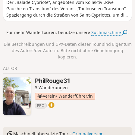
Der „Balade Cypriote“, angeboten vom Kollektiv „Rive
Gauche en Transition“ des Vereins „Toulouse en Transition“.
Spaziergang durch die Straßen von Saint-Cypriotes, um die
grünen Ecken des Viertels zu entdecken.
Für mehr Wandertouren, benutze unsere
Suchmaschine
.
Die Beschreibungen und GPX-Daten dieser Tour sind Eigentum
des Autors/der Autorin. Bitte nicht ohne Genehmigung
kopieren.
AUTOR
PhilRouge31
5 Wanderungen
Verein/ Wanderführer/in
PRO
Maschinell übersetzte Tour -
Originalversion