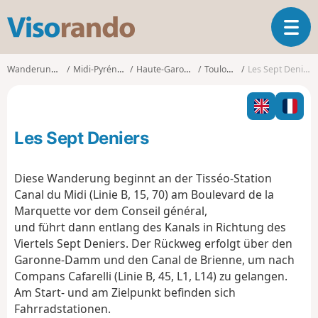
V
T
i
o
s
g
o
Wanderungen
Midi-Pyrénées
Haute-Garonne
Toulouse
Les Sept Deniers
g
r
l
a
e
n
n
d
Les Sept Deniers
a
o
v
i
Diese Wanderung beginnt an der Tisséo-Station
g
Canal du Midi (Linie B, 15, 70) am Boulevard de la
a
Marquette vor dem Conseil général,
t
und führt dann entlang des Kanals in Richtung des
i
o
Viertels Sept Deniers. Der Rückweg erfolgt über den
n
Garonne-Damm und den Canal de Brienne, um nach
Compans Cafarelli (Linie B, 45, L1, L14) zu gelangen.
Am Start- und am Zielpunkt befinden sich
Fahrradstationen.