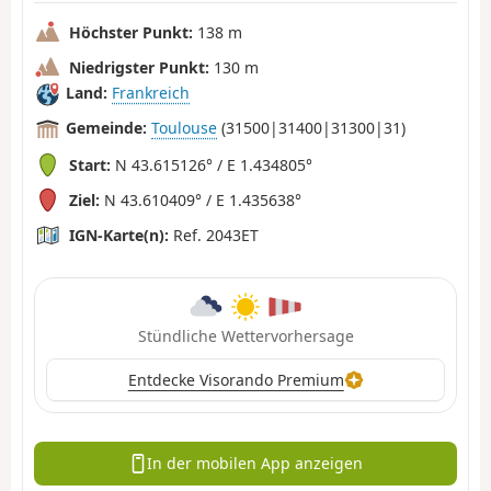
Höchster Punkt:
138 m
Niedrigster Punkt:
130 m
Land:
Frankreich
Gemeinde:
Toulouse
(31500|31400|31300|31)
Start:
N 43.615126° / E 1.434805°
Ziel:
N 43.610409° / E 1.435638°
IGN-Karte(n):
Ref. 2043ET
Stündliche Wettervorhersage
Entdecke Visorando Premium
In der mobilen App anzeigen