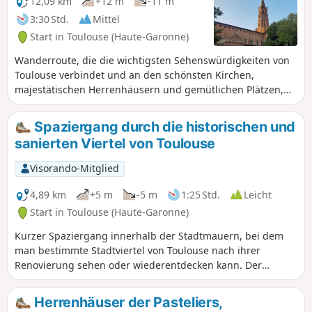
12,09 km
+12 m
-11 m
3:30 Std.
Mittel
Start in Toulouse (Haute-Garonne)
Wanderroute, die die wichtigsten Sehenswürdigkeiten von
Toulouse verbindet und an den schönsten Kirchen,
majestätischen Herrenhäusern und gemütlichen Plätzen,
mittelalterlichen Gassen und Museen vorbeiführt. Diese
Besichtigungstour durch die „Ville rose” kann je nach den
Spaziergang durch die historischen und
möglichen Besichtigungen und Zwischenstopps über einen
sanierten Viertel von Toulouse
oder mehrere Tage verteilt werden.
Visorando-Mitglied
4,89 km
+5 m
-5 m
1:25 Std.
Leicht
Start in Toulouse (Haute-Garonne)
Kurzer Spaziergang innerhalb der Stadtmauern, bei dem
man bestimmte Stadtviertel von Toulouse nach ihrer
Renovierung sehen oder wiederentdecken kann. Der
Spaziergang führt sowohl mit nach oben gerichtetem Blick
auf die Gebäude als auch mit Blick auf den Boden, da die
Herrenhäuser der Pasteliers,
Straßen entweder vollständig Fußgängerzonen oder