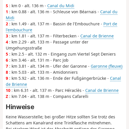
S
: km 0 - alt. 136 m -
Canal du Midi
1
: km 0.88 - alt. 136 m - Schleuse von Béarnais -
Canal du
Midi
2
: km 1.49 - alt. 137 m - Bassin de l'Embouchure -
Port de
l'embouchure
3
: km 1.81 - alt. 137 m - Filterbecken -
Canal de Brienne
4
: km 2.29 - alt. 133 m - Passage unter der
Umgehungsstraße
5
: km 2.5 - alt. 132 m - Eingang zum Viertel Sept Deniers
6
: km 3.46 - alt. 131 m - Parc Job
7
: km 3.81 - alt. 134 m - Ufer der Garonne -
Garonne (fleuve)
8
: km 5.03 - alt. 133 m - Amidonniers
9
: km 5.92 - alt. 136 m - Ende der Fußgängerbrücke -
Canal
de Brienne
10
: km 6.31 - alt. 137 m - Parc Héraclès -
Canal de Brienne
Z
: km 7.04 - alt. 138 m - Compans Cafarelli
Hinweise
Keine Wasserstelle; bei großer Hitze sollten Sie trotz des
Schattens am Kanalrand eine Trinkflasche mitnehmen.
Bei starkem Wind ist der Abschnitt entlang der Garonne