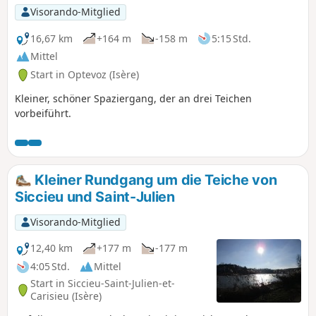
Visorando-Mitglied
16,67 km
+164 m
-158 m
5:15 Std.
Mittel
Start in Optevoz (Isère)
Kleiner, schöner Spaziergang, der an drei Teichen
vorbeiführt.
Kleiner Rundgang um die Teiche von
Siccieu und Saint-Julien
Visorando-Mitglied
12,40 km
+177 m
-177 m
4:05 Std.
Mittel
Start in Siccieu-Saint-Julien-et-
Carisieu (Isère)