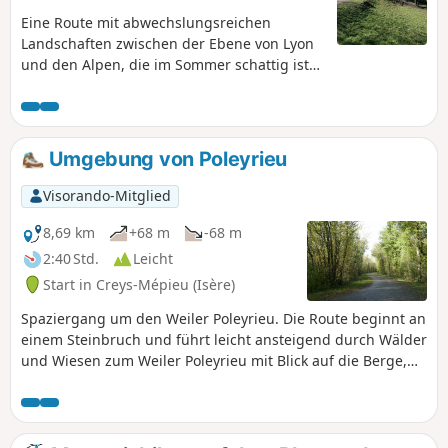
Eine Route mit abwechslungsreichen
Landschaften zwischen der Ebene von Lyon
und den Alpen, die im Sommer schattig ist
und einen Blick auf die Alpen bietet.
Umgebung von Poleyrieu
Visorando-Mitglied
8,69 km
+68 m
-68 m
2:40 Std.
Leicht
Start in Creys-Mépieu (Isère)
Spaziergang um den Weiler Poleyrieu. Die Route beginnt an
einem Steinbruch und führt leicht ansteigend durch Wälder
und Wiesen zum Weiler Poleyrieu mit Blick auf die Berge,
vom Bugey bis zur Chartreuse. In der Ferne sieht man die
Bergkette Belledonne. Auf dem Rückweg führt die Route
durch den Wald, ohne gut sichtbare Spuren (GPS oder die
App Visorando sind hilfreich), um zu einem natürlichen