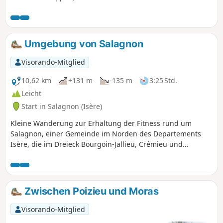
Schloss Montplaisant aus dem 14. Jahrhundert vorbei.
Umgebung von Salagnon
Visorando-Mitglied
10,62 km
+131 m
-135 m
3:25 Std.
Leicht
Start in Salagnon (Isère)
Kleine Wanderung zur Erhaltung der Fitness rund um
Salagnon, einer Gemeinde im Norden des Departements
Isère, die im Dreieck Bourgoin-Jallieu, Crémieu und
Morestel liegt.
Zwischen Poizieu und Moras
Visorando-Mitglied