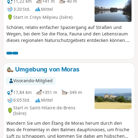
11,22 km
+41 m
-40 m
3:20 Std.
Mittel
Start in Creys-Mépieu (Isère)
Schöner, relativ einfacher Spaziergang auf Straßen und
Wegen, bei dem Sie die Flora, Fauna und den Lebensraum
dieses regionalen Naturschutzgebiets entdecken können.
Keine größeren Schwierigkeiten außer einem anhaltenden
Anstieg in der Mitte der Strecke. Eine Bewertung vom
17.04.23 weist darauf hin, dass ein Abschnitt ab (6) nun
privat ist, aber es ist möglich, dass der markierte Weg
Umgebung von Moras
umgeleitet wurde oder dass der Wanderer den Weg
aufgrund von Bauarbeiten nicht gefunden hat. Wir bitten
Visorando-Mitglied
diejenigen, die dort vorbeikommen, dies zu bestätigen oder
zu widerlegen.
17,84 km
+351 m
-349 m
6:05 Std.
Mittel
Start in Saint-Hilaire-de-Brens
(Isère)
Wandern Sie um den Étang de Moras herum durch den
Bois de Fromentay in den Balmes dauphinoises, um frische
Luft zu schnappen, und kommen Sie dabei am hübschen