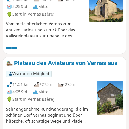
5:25 Std.
Mittel
Start in Vernas (Isère)
Vom mittelalterlichen Vernas zum
antiken Larina und zurück über das
Kalksteinplateau zur Chapelle des
Aviateurs (Erinnerung an zwei
Flugzeugabstürze), zurück ins
Mittelalter über den Fischteich des
Schlosses Delphinal de Vernas.
Plateau des Aviateurs von Vernas aus
Visorando-Mitglied
11,51 km
+275 m
-275 m
4:05 Std.
Mittel
Start in Vernas (Isère)
Sehr angenehme Rundwanderung, die im
schönen Dorf Vernas beginnt und über
hübsche, oft schattige Wege und Pfade
durch den Wald zum Plateau des Aviateurs