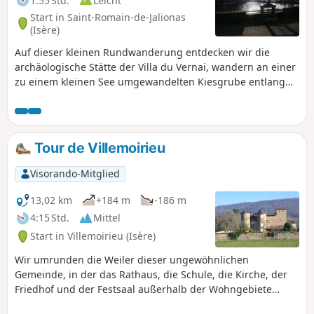
1:55 Std.
Leicht
Start in Saint-Romain-de-Jalionas
(Isère)
Auf dieser kleinen Rundwanderung entdecken wir die
archäologische Stätte der Villa du Vernai, wandern an einer
zu einem kleinen See umgewandelten Kiesgrube entlang
und entdecken den Étang du Peillard.
Tour de Villemoirieu
Visorando-Mitglied
13,02 km
+184 m
-186 m
4:15 Std.
Mittel
Start in Villemoirieu (Isère)
Wir umrunden die Weiler dieser ungewöhnlichen
Gemeinde, in der das Rathaus, die Schule, die Kirche, der
Friedhof und der Festsaal außerhalb der Wohngebiete
liegen. Wir entdecken einige Schlösser, einen Brotbackofen