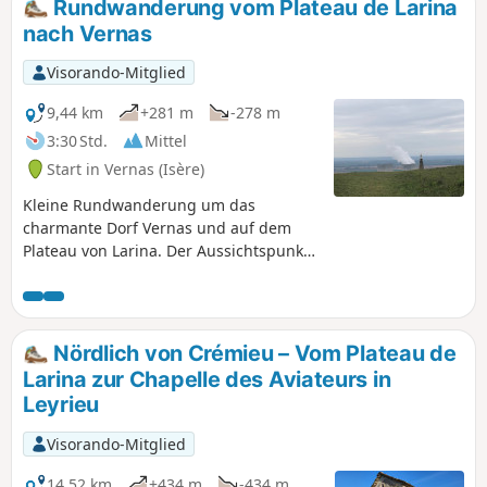
Rundwanderung vom Plateau de Larina
nach Vernas
Visorando-Mitglied
9,44 km
+281 m
-278 m
3:30 Std.
Mittel
Start in Vernas (Isère)
Kleine Rundwanderung um das
charmante Dorf Vernas und auf dem
Plateau von Larina. Der Aussichtspunkt
der archäologischen Stätte bietet Ihnen
herrliche Ausblicke auf das Jura-
Gebirge, die Monts du Lyonnais und die
Rhône-Ebene. Weiter südlich auf dem
Nördlich von Crémieu – Vom Plateau de
Plateau können Sie bei klarem Wetter
Larina zur Chapelle des Aviateurs in
den Pilat und die Alpen sehen.
Leyrieu
Spaziergang inmitten von Zeugnissen
der Menschheitsgeschichte von der
Visorando-Mitglied
Antike bis zur Moderne.
14,52 km
+434 m
-434 m