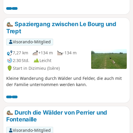
auf der Klippe. Sie bietet uns einen
Panoramablick auf das Pilat-Massiv, die
Monts du Lyonnais, die Ebenen von
Lyon und Ain sowie die Ausläufer des
Spaziergang zwischen Le Bourg und
Bugey.
Trept
Visorando-Mitglied
7,27 km
+134 m
-134 m
2:30 Std.
Leicht
Start in Dizimieu (Isère)
Kleine Wanderung durch Wälder und Felder, die auch mit
der Familie unternommen werden kann.
Durch die Wälder von Perrier und
Fontenaille
Visorando-Mitglied