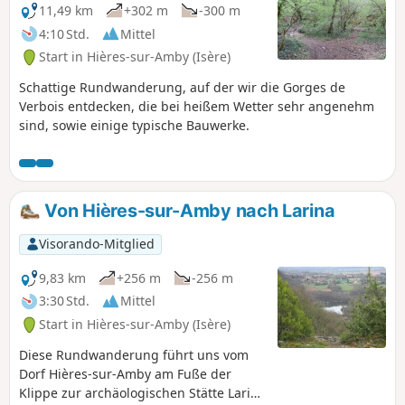
11,49 km
+302 m
-300 m
4:10 Std.
Mittel
Start in Hières-sur-Amby (Isère)
Schattige Rundwanderung, auf der wir die Gorges de
Verbois entdecken, die bei heißem Wetter sehr angenehm
sind, sowie einige typische Bauwerke.
Von Hières-sur-Amby nach Larina
Visorando-Mitglied
9,83 km
+256 m
-256 m
3:30 Std.
Mittel
Start in Hières-sur-Amby (Isère)
Diese Rundwanderung führt uns vom
Dorf Hières-sur-Amby am Fuße der
Klippe zur archäologischen Stätte Larina