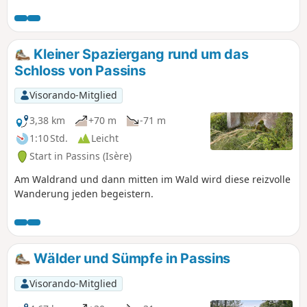
Ihnen, das charmante kleine Dorf Parmilieu
zu entdecken, das Land der Steine,
Steinbrüche und traditionellen Steinhäuser.
Kleiner Spaziergang rund um das
Schloss von Passins
Visorando-Mitglied
3,38 km
+70 m
-71 m
1:10 Std.
Leicht
Start in Passins (Isère)
Am Waldrand und dann mitten im Wald wird diese reizvolle
Wanderung jeden begeistern.
Wälder und Sümpfe in Passins
Visorando-Mitglied