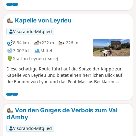
führt, wo 1944 ein Militärflugzeug und 1969
ein weiteres Flugzeug abgestürzt sind. Eine
kleine Kapelle, Gedenktafeln und ein Schild
Kapelle von Leyrieu
erinnern an diese Ereignisse. Entlang der
gesamten Strecke bieten sich weite
Visorando-Mitglied
Ausblicke auf die Rhône-Ebene und die
Alpenkette in der Ferne.
8,34 km
+222 m
-226 m
3:00 Std.
Mittel
Start in Leyrieu (Isère)
Diese schattige Route führt auf die Spitze der Klippe zur
Kapelle von Leyrieu und bietet einen herrlichen Blick auf
die Ebenen von Lyon und das Pilat-Massiv. Bei klarem
Wetter können Sie die Alpen und das Vercors-Massiv
entdecken.
Von den Gorges de Verbois zum Val
d'Amby
Visorando-Mitglied