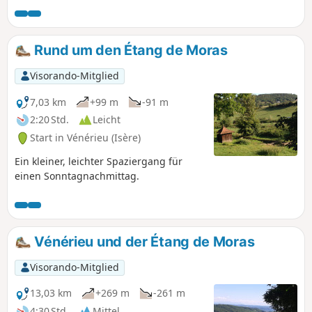
Rund um den Étang de Moras
Visorando-Mitglied
7,03 km
+99 m
-91 m
2:20 Std.
Leicht
Start in Vénérieu (Isère)
Ein kleiner, leichter Spaziergang für
einen Sonntagnachmittag.
Vénérieu und der Étang de Moras
Visorando-Mitglied
13,03 km
+269 m
-261 m
4:30 Std.
Mittel