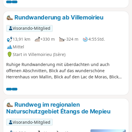
und Panoramablicke auf die Ebene des Ain.
Rundwanderung ab Villemoirieu
Visorando-Mitglied
13,91 km
+330 m
-324 m
4:55 Std.
Mittel
Start in Villemoirieu (Isère)
Ruhige Rundwanderung mit überdachten und auch
offenen Abschnitten, Blick auf das wunderschöne
Herrenhaus von Mallin, Blick auf den Lac de Moras, Blick
auf die Alpen, Durchquerung von Weilern mit alten
Steinhäusern, in einer Höhle versteckte Quelle.
Rundweg im regionalen
Naturschutzgebiet Étangs de Mepieu
Visorando-Mitglied