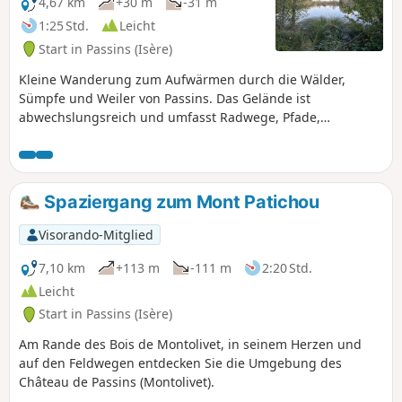
4,67 km
+30 m
-31 m
1:25 Std.
Leicht
Start in Passins (Isère)
Kleine Wanderung zum Aufwärmen durch die Wälder,
Sümpfe und Weiler von Passins. Das Gelände ist
abwechslungsreich und umfasst Radwege, Pfade,
Wanderwege und Straßen. Im Herbst ist die Landschaft
sehr farbenfroh.
Spaziergang zum Mont Patichou
Visorando-Mitglied
7,10 km
+113 m
-111 m
2:20 Std.
Leicht
Start in Passins (Isère)
Am Rande des Bois de Montolivet, in seinem Herzen und
auf den Feldwegen entdecken Sie die Umgebung des
Château de Passins (Montolivet).