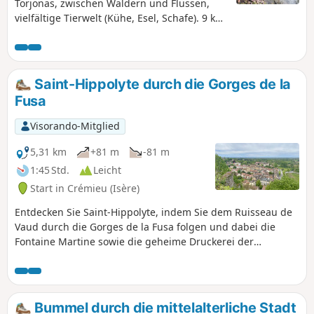
Torjonas, zwischen Wäldern und Flüssen,
vielfältige Tierwelt (Kühe, Esel, Schafe). 9 km
lange Rundwanderung ohne große
Höhenunterschiede.
Saint-Hippolyte durch die Gorges de la
Fusa
Visorando-Mitglied
5,31 km
+81 m
-81 m
1:45 Std.
Leicht
Start in Crémieu (Isère)
Entdecken Sie Saint-Hippolyte, indem Sie dem Ruisseau de
Vaud durch die Gorges de la Fusa folgen und dabei die
Fontaine Martine sowie die geheime Druckerei der
Résistance kennenlernen.
Bummel durch die mittelalterliche Stadt