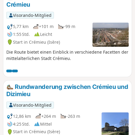
Crémieu
Visorando-Mitglied
5,77 km
+101 m
-99 m
1:55 Std.
Leicht
Start in Crémieu (Isère)
Die Route bietet einen Einblick in verschiedene Facetten der
mittelalterlichen Stadt Crémieu.
Rundwanderung zwischen Crémieu und
Dizimieu
Visorando-Mitglied
12,86 km
+264 m
-263 m
4:25 Std.
Mittel
Start in Crémieu (Isère)