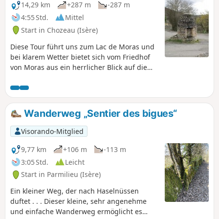
14,29 km
+287 m
-287 m
4:55 Std.
Mittel
Start in Chozeau (Isère)
Diese Tour führt uns zum Lac de Moras und
bei klarem Wetter bietet sich vom Friedhof
von Moras aus ein herrlicher Blick auf die
Alpen und den See.
Wanderweg „Sentier des bigues“
Visorando-Mitglied
9,77 km
+106 m
-113 m
3:05 Std.
Leicht
Start in Parmilieu (Isère)
Ein kleiner Weg, der nach Haselnüssen
duftet . . . Dieser kleine, sehr angenehme
und einfache Wanderweg ermöglicht es