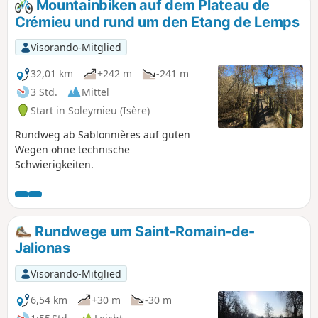
Mountainbiken auf dem Plateau de
Teich, dem Étang Flocarde, zu gelangen. Der Rückweg führt
Crémieu und rund um den Etang de Lemps
über die Ebene von Devin.
Visorando-Mitglied
32,01 km
+242 m
-241 m
3 Std.
Mittel
Start in Soleymieu (Isère)
Rundweg ab Sablonnières auf guten
Wegen ohne technische
Schwierigkeiten.
Rundwege um Saint-Romain-de-
Jalionas
Visorando-Mitglied
6,54 km
+30 m
-30 m