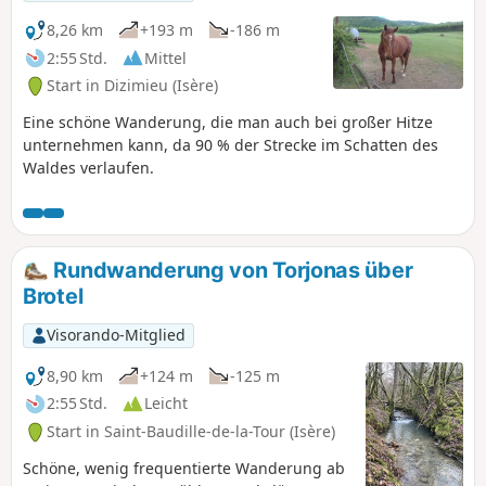
8,26 km
+193 m
-186 m
2:55 Std.
Mittel
Start in Dizimieu (Isère)
Eine schöne Wanderung, die man auch bei großer Hitze
unternehmen kann, da 90 % der Strecke im Schatten des
Waldes verlaufen.
Rundwanderung von Torjonas über
Brotel
Visorando-Mitglied
8,90 km
+124 m
-125 m
2:55 Std.
Leicht
Start in Saint-Baudille-de-la-Tour (Isère)
Schöne, wenig frequentierte Wanderung ab