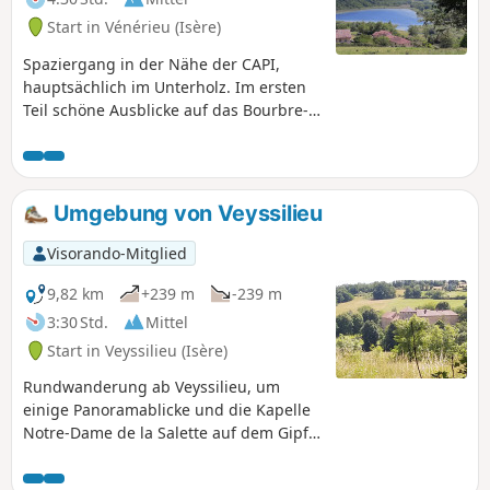
Start in Vénérieu (Isère)
Spaziergang in der Nähe der CAPI,
hauptsächlich im Unterholz. Im ersten
Teil schöne Ausblicke auf das Bourbre-
Tal, Bourgoin-Jallieu und Isle d'Abeau.
Auf dem Rückweg geht es am Étang de
Moras entlang, aber das Schilf versperrt
die Sicht auf das Ufer. Einige
Umgebung von Veyssilieu
Backhäuser und Waschhäuser säumen
den Weg. Gelbe Wegmarkierungen
Visorando-Mitglied
entlang der gesamten Strecke. Je nach
Tempo und Fotostopps sollten Sie
9,82 km
+239 m
-239 m
zwischen 3 und 4 Stunden einplanen.
3:30 Std.
Mittel
Start in Veyssilieu (Isère)
Rundwanderung ab Veyssilieu, um
einige Panoramablicke und die Kapelle
Notre-Dame de la Salette auf dem Gipfel
des Berges Chatelan zu entdecken.
Hinweis: Diese Rundwanderung folgt