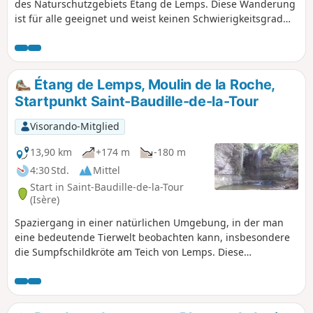
des Naturschutzgebiets Étang de Lemps. Diese Wanderung
ist für alle geeignet und weist keinen Schwierigkeitsgrad
auf.
Étang de Lemps, Moulin de la Roche,
Startpunkt Saint-Baudille-de-la-Tour
Visorando-Mitglied
13,90 km
+174 m
-180 m
4:30 Std.
Mittel
Start in Saint-Baudille-de-la-Tour
(Isère)
Spaziergang in einer natürlichen Umgebung, in der man
eine bedeutende Tierwelt beobachten kann, insbesondere
die Sumpfschildkröte am Teich von Lemps. Diese
Wanderung kann Ende Oktober/Anfang November
unternommen werden. Zu dieser Zeit kann man die
schönen Herbstfarben der Sumpfzypressen am Teich von
Surbaix neben dem Wasserfall von La Roche bewundern.