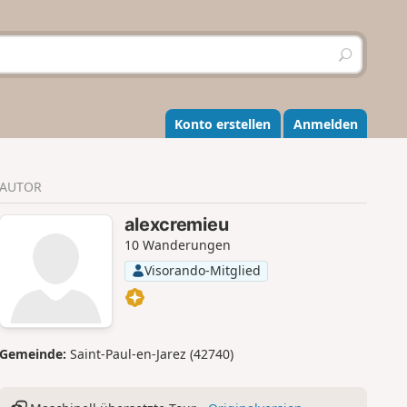
S
u
c
h
e
Konto erstellen
Anmelden
n
AUTOR
alexcremieu
10 Wanderungen
Visorando-Mitglied
Gemeinde:
Saint-Paul-en-Jarez (42740)