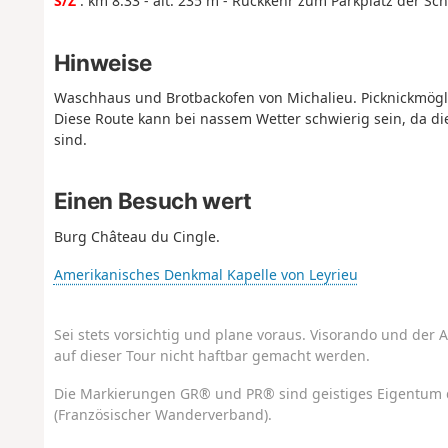
S/Z
: km 8.33 - alt. 235 m - Rückkehr zum Parkplatz der Sc
Hinweise
Waschhaus und Brotbackofen von Michalieu. Picknickmögli
Diese Route kann bei nassem Wetter schwierig sein, da di
sind.
Einen Besuch wert
Burg Château du Cingle.
Amerikanisches Denkmal Kapelle von Leyrieu
Sei stets vorsichtig und plane voraus. Visorando und der A
auf dieser Tour nicht haftbar gemacht werden.
Die Markierungen GR® und PR® sind geistiges Eigentum 
(Französischer Wanderverband).