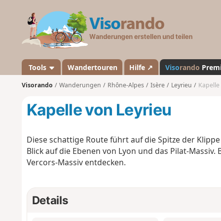
V
i
s
o
r
a
Tools
Wandertouren
Hilfe ↗
Viso
rando
Prem
n
Visorando
Wanderungen
Rhône-Alpes
Isère
Leyrieu
Kapelle
d
o
Kapelle von Leyrieu
Diese schattige Route führt auf die Spitze der Klippe
Blick auf die Ebenen von Lyon und das Pilat-Massiv.
Vercors-Massiv entdecken.
Details