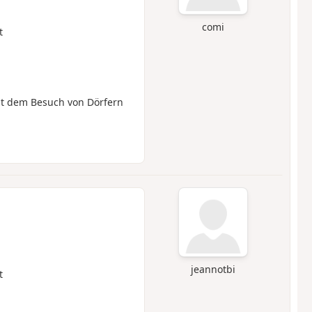
comi
t
it dem Besuch von Dörfern
jeannotbi
t