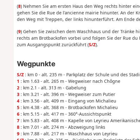
(
8
) Nehmen Sie am ersten Haus den Weg rechts hinter ein
gehen Sie die Rue de l'ancienne mairie hinunter. An der
den Weg mit Treppen, der links hinunterführt. Am Ende 
(
9
) Gehen Sie zwischen dem Waschhaus und der Tränke hin
rechts am Brotbackofen vorbei und folgen Sie der Rue du 
zum Ausgangspunkt zurückführt (
S/Z
).
Wegpunkte
S/Z
: km 0 - alt. 235 m - Parkplatz der Schule und des Stad
1
: km 1.63 - alt. 265 m - Wegweiser nach Chôgne
2
: km 2.1 - alt. 313 m - Gabelung
3
: km 3.21 - alt. 396 m - Wegweiser zum Putier
4
: km 3.56 - alt. 409 m - Eingang von Michalieu
5
: km 4.38 - alt. 368 m - Brotbackofen Michalieu
6
: km 5.15 - alt. 417 m - 360°-Aussichtspunkt
7
: km 5.83 - alt. 408 m - Kapelle von Leyrieu Amerikanisc
8
: km 7.01 - alt. 274 m - Abzweigung links
9
: km 7.88 - alt. 217 m - Waschhaus von Leyrieu