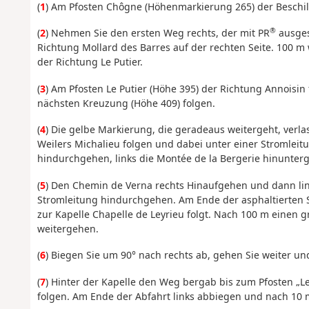
(
1
) Am Pfosten Chôgne (Höhenmarkierung 265) der Beschil
®
(
2
) Nehmen Sie den ersten Weg rechts, der mit PR
ausgesc
Richtung Mollard des Barres auf der rechten Seite. 100 m 
der Richtung Le Putier.
(
3
) Am Pfosten Le Putier (Höhe 395) der Richtung Annoisin
nächsten Kreuzung (Höhe 409) folgen.
(
4
) Die gelbe Markierung, die geradeaus weitergeht, ver
Weilers Michalieu folgen und dabei unter einer Stromlei
hindurchgehen, links die Montée de la Bergerie hinunter
(
5
) Den Chemin de Verna rechts Hinaufgehen und dann li
Stromleitung hindurchgehen. Am Ende der asphaltierten S
zur Kapelle Chapelle de Leyrieu folgt. Nach 100 m einen
weitergehen.
(
6
) Biegen Sie um 90° nach rechts ab, gehen Sie weiter un
(
7
) Hinter der Kapelle den Weg bergab bis zum Pfosten „L
folgen. Am Ende der Abfahrt links abbiegen und nach 10