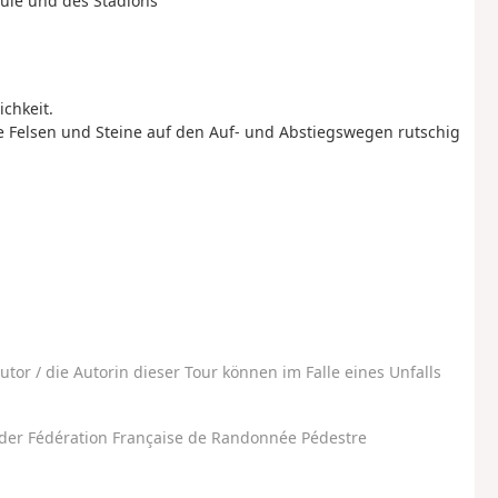
hule und des Stadions
chkeit.
e Felsen und Steine auf den Auf- und Abstiegswegen rutschig
utor / die Autorin dieser Tour können im Falle eines Unfalls
der Fédération Française de Randonnée Pédestre