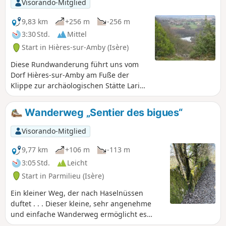
Visorando-Mitglied
9,83 km
+256 m
-256 m
3:30 Std.
Mittel
Start in Hières-sur-Amby (Isère)
Diese Rundwanderung führt uns vom
Dorf Hières-sur-Amby am Fuße der
Klippe zur archäologischen Stätte Larina
auf der Klippe. Sie bietet uns einen
Panoramablick auf das Pilat-Massiv, die
Wanderweg „Sentier des bigues“
Monts du Lyonnais, die Ebenen von
Lyon und Ain sowie die Ausläufer des
Visorando-Mitglied
Bugey.
9,77 km
+106 m
-113 m
3:05 Std.
Leicht
Start in Parmilieu (Isère)
Ein kleiner Weg, der nach Haselnüssen
duftet . . . Dieser kleine, sehr angenehme
und einfache Wanderweg ermöglicht es
Ihnen, das charmante kleine Dorf Parmilieu