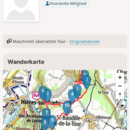
Visorando-Mitglied
Maschinell übersetzte Tour -
Originalversion
Wanderkarte
1
2
3
6
5
4
10
7
9
8