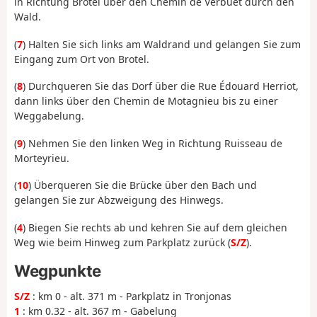
in Richtung Brotel über den Chemin de Verbuet durch den
Wald.
(
7
) Halten Sie sich links am Waldrand und gelangen Sie zum
Eingang zum Ort von Brotel.
(
8
) Durchqueren Sie das Dorf über die Rue Édouard Herriot,
dann links über den Chemin de Motagnieu bis zu einer
Weggabelung.
(
9
) Nehmen Sie den linken Weg in Richtung Ruisseau de
Morteyrieu.
(
10
) Überqueren Sie die Brücke über den Bach und
gelangen Sie zur Abzweigung des Hinwegs.
(
4
) Biegen Sie rechts ab und kehren Sie auf dem gleichen
Weg wie beim Hinweg zum Parkplatz zurück (
S/Z
).
Wegpunkte
S/Z
: km 0 - alt. 371 m - Parkplatz in Tronjonas
1
: km 0.32 - alt. 367 m - Gabelung