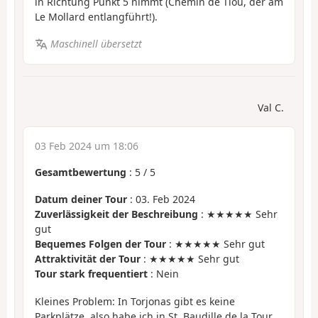
in Richtung Punkt 5 nimmt (Chemin de Tiou, der am
Le Mollard entlangführt!).
Maschinell übersetzt
Val C.
03 Feb 2024 um 18:06
Gesamtbewertung
:
5
/
5
Datum deiner Tour
: 03. Feb 2024
Zuverlässigkeit der Beschreibung
: ★★★★★ Sehr
gut
Bequemes Folgen der Tour
: ★★★★★ Sehr gut
Attraktivität der Tour
: ★★★★★ Sehr gut
Tour stark frequentiert
: Nein
Kleines Problem: In Torjonas gibt es keine
Parkplätze, also habe ich in St. Baudille de la Tour