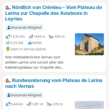
zu entdecken, das Land der Steine,
Nördlich von Crémieu – Vom Plateau de
Steinbrüche und traditionellen Steinhäuser.
Larina zur Chapelle des Aviateurs in
Leyrieu
Visorando-Mitglied
14,52 km
+434 m
-434 m
5:25 Std.
Mittel
Start in Vernas (Isère)
Vom mittelalterlichen Vernas zum
antiken Larina und zurück über das
Kalksteinplateau zur Chapelle des
Aviateurs (Erinnerung an zwei
Flugzeugabstürze), zurück ins
Rundwanderung vom Plateau de Larina
Mittelalter über den Fischteich des
nach Vernas
Schlosses Delphinal de Vernas.
Visorando-Mitglied
9,44 km
+281 m
-278 m