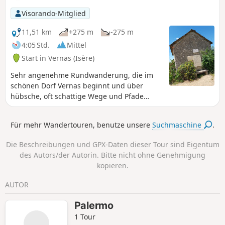
Visorando-Mitglied
11,51 km
+275 m
-275 m
4:05 Std.
Mittel
Start in Vernas (Isère)
Sehr angenehme Rundwanderung, die im
schönen Dorf Vernas beginnt und über
hübsche, oft schattige Wege und Pfade
durch den Wald zum Plateau des Aviateurs
führt, wo 1944 ein Militärflugzeug und 1969
Für mehr Wandertouren, benutze unsere
Suchmaschine
.
ein weiteres Flugzeug abgestürzt sind. Eine
kleine Kapelle, Gedenktafeln und ein Schild
Die Beschreibungen und GPX-Daten dieser Tour sind Eigentum
erinnern an diese Ereignisse. Entlang der
des Autors/der Autorin. Bitte nicht ohne Genehmigung
gesamten Strecke bieten sich weite
kopieren.
Ausblicke auf die Rhône-Ebene und die
Alpenkette in der Ferne.
AUTOR
Palermo
1 Tour