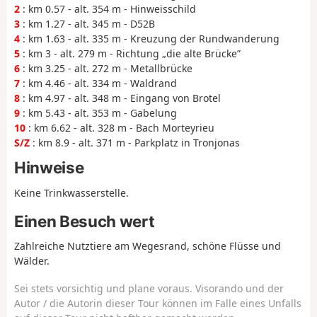
2
: km 0.57 - alt. 354 m - Hinweisschild
3
: km 1.27 - alt. 345 m - D52B
4
: km 1.63 - alt. 335 m - Kreuzung der Rundwanderung
5
: km 3 - alt. 279 m - Richtung „die alte Brücke”
6
: km 3.25 - alt. 272 m - Metallbrücke
7
: km 4.46 - alt. 334 m - Waldrand
8
: km 4.97 - alt. 348 m - Eingang von Brotel
9
: km 5.43 - alt. 353 m - Gabelung
10
: km 6.62 - alt. 328 m - Bach Morteyrieu
S/Z
: km 8.9 - alt. 371 m - Parkplatz in Tronjonas
Hinweise
Keine Trinkwasserstelle.
Einen Besuch wert
Zahlreiche Nutztiere am Wegesrand, schöne Flüsse und
Wälder.
Sei stets vorsichtig und plane voraus. Visorando und der
Autor / die Autorin dieser Tour können im Falle eines Unfalls