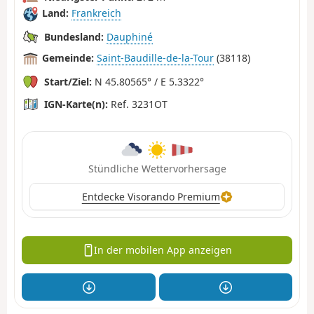
Land:
Frankreich
Bundesland:
Dauphiné
Gemeinde:
Saint-Baudille-de-la-Tour
(38118)
Start/Ziel:
N 45.80565° / E 5.3322°
IGN-Karte(n):
Ref. 3231OT
Stündliche Wettervorhersage
Entdecke Visorando Premium
In der mobilen App anzeigen