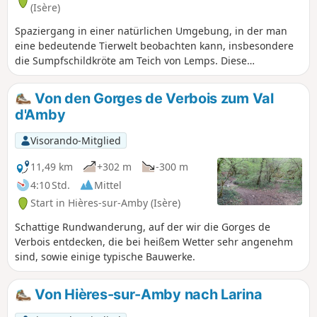
(Isère)
Spaziergang in einer natürlichen Umgebung, in der man
eine bedeutende Tierwelt beobachten kann, insbesondere
die Sumpfschildkröte am Teich von Lemps. Diese
Wanderung kann Ende Oktober/Anfang November
unternommen werden. Zu dieser Zeit kann man die
Von den Gorges de Verbois zum Val
schönen Herbstfarben der Sumpfzypressen am Teich von
d'Amby
Surbaix neben dem Wasserfall von La Roche bewundern.
Visorando-Mitglied
11,49 km
+302 m
-300 m
4:10 Std.
Mittel
Start in Hières-sur-Amby (Isère)
Schattige Rundwanderung, auf der wir die Gorges de
Verbois entdecken, die bei heißem Wetter sehr angenehm
sind, sowie einige typische Bauwerke.
Von Hières-sur-Amby nach Larina