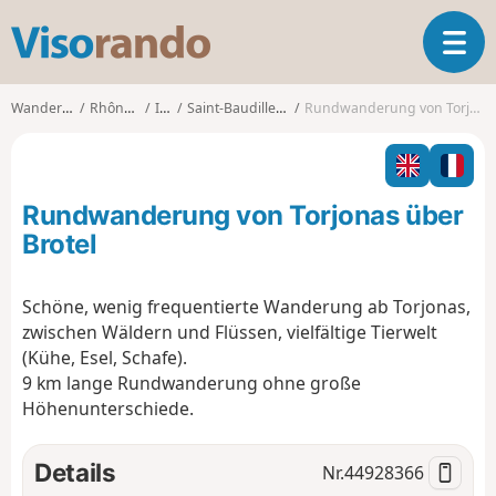
V
T
i
o
s
g
o
Wanderungen
Rhône-Alpes
Isère
Saint-Baudille-de-la-Tour
Rundwanderung von Torjonas über Brotel
g
r
l
a
e
n
n
d
Rundwanderung von Torjonas über
a
o
v
Brotel
i
g
Schöne, wenig frequentierte Wanderung ab Torjonas,
a
zwischen Wäldern und Flüssen, vielfältige Tierwelt
t
i
(Kühe, Esel, Schafe).
o
9 km lange Rundwanderung ohne große
n
Höhenunterschiede.
Details
Nr.
44928366