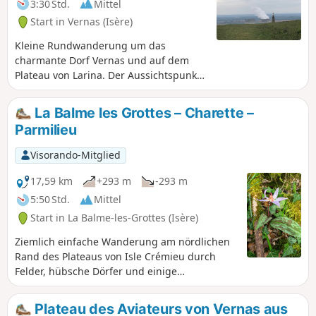
3:30 Std.
Mittel
Start in Vernas (Isère)
Kleine Rundwanderung um das
charmante Dorf Vernas und auf dem
Plateau von Larina. Der Aussichtspunkt
der archäologischen Stätte bietet Ihnen
herrliche Ausblicke auf das Jura-
La Balme les Grottes – Charette –
Gebirge, die Monts du Lyonnais und die
Parmilieu
Rhône-Ebene. Weiter südlich auf dem
Plateau können Sie bei klarem Wetter
Visorando-Mitglied
den Pilat und die Alpen sehen.
Spaziergang inmitten von Zeugnissen
17,59 km
+293 m
-293 m
der Menschheitsgeschichte von der
5:50 Std.
Mittel
Antike bis zur Moderne.
Start in La Balme-les-Grottes (Isère)
Ziemlich einfache Wanderung am nördlichen
Rand des Plateaus von Isle Crémieu durch
Felder, hübsche Dörfer und einige
Waldgebiete.
Plateau des Aviateurs von Vernas aus