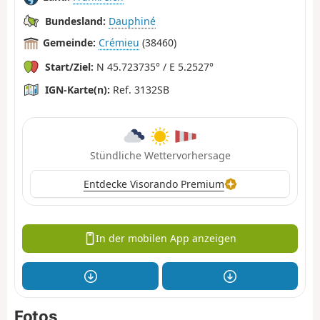
Bundesland:
Dauphiné
Gemeinde:
Crémieu
(38460)
Start/Ziel:
N 45.723735° / E 5.2527°
IGN-Karte(n):
Ref. 3132SB
Stündliche Wettervorhersage
Entdecke Visorando Premium
In der mobilen App anzeigen
Fotos