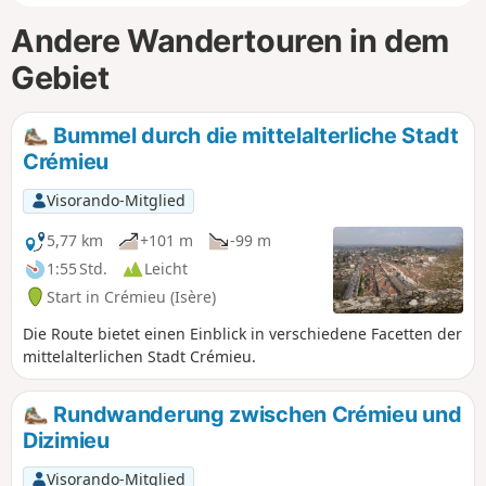
Andere Wandertouren in dem
Gebiet
Bummel durch die mittelalterliche Stadt
Crémieu
Visorando-Mitglied
5,77 km
+101 m
-99 m
1:55 Std.
Leicht
Start in Crémieu (Isère)
Die Route bietet einen Einblick in verschiedene Facetten der
mittelalterlichen Stadt Crémieu.
Rundwanderung zwischen Crémieu und
Dizimieu
Visorando-Mitglied