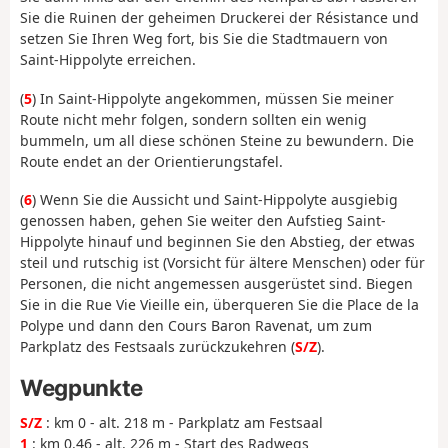
Sie die Ruinen der geheimen Druckerei der Résistance und
setzen Sie Ihren Weg fort, bis Sie die Stadtmauern von
Saint-Hippolyte erreichen.
(
5
) In Saint-Hippolyte angekommen, müssen Sie meiner
Route nicht mehr folgen, sondern sollten ein wenig
bummeln, um all diese schönen Steine zu bewundern. Die
Route endet an der Orientierungstafel.
(
6
) Wenn Sie die Aussicht und Saint-Hippolyte ausgiebig
genossen haben, gehen Sie weiter den Aufstieg Saint-
Hippolyte hinauf und beginnen Sie den Abstieg, der etwas
steil und rutschig ist (Vorsicht für ältere Menschen) oder für
Personen, die nicht angemessen ausgerüstet sind. Biegen
Sie in die Rue Vie Vieille ein, überqueren Sie die Place de la
Polype und dann den Cours Baron Ravenat, um zum
Parkplatz des Festsaals zurückzukehren (
S/Z
).
Wegpunkte
S/Z
: km 0 - alt. 218 m - Parkplatz am Festsaal
1
: km 0.46 - alt. 226 m - Start des Radwegs