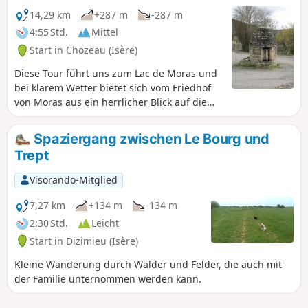
14,29 km
+287 m
-287 m
4:55 Std.
Mittel
Start in Chozeau (Isère)
Diese Tour führt uns zum Lac de Moras und
bei klarem Wetter bietet sich vom Friedhof
von Moras aus ein herrlicher Blick auf die
Alpen und den See.
Spaziergang zwischen Le Bourg und
Trept
Visorando-Mitglied
7,27 km
+134 m
-134 m
2:30 Std.
Leicht
Start in Dizimieu (Isère)
Kleine Wanderung durch Wälder und Felder, die auch mit
der Familie unternommen werden kann.