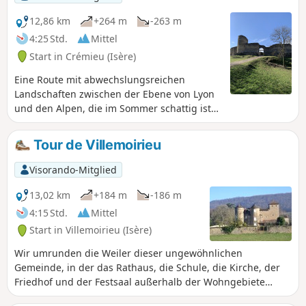
12,86 km
+264 m
-263 m
4:25 Std.
Mittel
Start in Crémieu (Isère)
Eine Route mit abwechslungsreichen
Landschaften zwischen der Ebene von Lyon
und den Alpen, die im Sommer schattig ist
und einen Blick auf die Alpen bietet.
Tour de Villemoirieu
Visorando-Mitglied
13,02 km
+184 m
-186 m
4:15 Std.
Mittel
Start in Villemoirieu (Isère)
Wir umrunden die Weiler dieser ungewöhnlichen
Gemeinde, in der das Rathaus, die Schule, die Kirche, der
Friedhof und der Festsaal außerhalb der Wohngebiete
liegen. Wir entdecken einige Schlösser, einen Brotbackofen