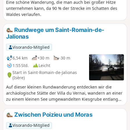
Eine schöne Wanderung, die man auch bei großer Hitze
unternehmen kann, da 90 % der Strecke im Schatten des
Waldes verlaufen.
Rundwege um Saint-Romain-de-
Jalionas
Visorando-Mitglied
6,54 km
+30 m
-30 m
1:55 Std.
Leicht
Start in Saint-Romain-de-Jalionas
(Isère)
Auf dieser kleinen Rundwanderung entdecken wir die
archäologische Stätte der Villa du Vernai, wandern an einer
zu einem kleinen See umgewandelten Kiesgrube entlang
und entdecken den Étang du Peillard.
Zwischen Poizieu und Moras
Visorando-Mitglied