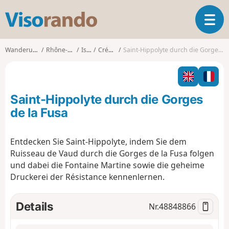
V
T
i
o
s
g
o
Wanderungen
Rhône-Alpes
Isère
Crémieu
Saint-Hippolyte durch die Gorges de la Fusa
g
r
l
a
e
n
n
d
Saint-Hippolyte durch die Gorges
a
o
v
de la Fusa
i
g
Entdecken Sie Saint-Hippolyte, indem Sie dem
a
Ruisseau de Vaud durch die Gorges de la Fusa folgen
t
i
und dabei die Fontaine Martine sowie die geheime
o
Druckerei der Résistance kennenlernen.
n
Details
Nr.
48848866