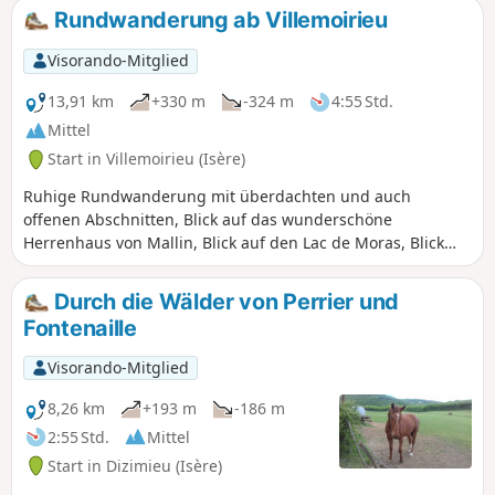
und Panoramablicke auf die Ebene des Ain.
Rundwanderung ab Villemoirieu
Visorando-Mitglied
13,91 km
+330 m
-324 m
4:55 Std.
Mittel
Start in Villemoirieu (Isère)
Ruhige Rundwanderung mit überdachten und auch
offenen Abschnitten, Blick auf das wunderschöne
Herrenhaus von Mallin, Blick auf den Lac de Moras, Blick
auf die Alpen, Durchquerung von Weilern mit alten
Steinhäusern, in einer Höhle versteckte Quelle.
Durch die Wälder von Perrier und
Fontenaille
Visorando-Mitglied
8,26 km
+193 m
-186 m
2:55 Std.
Mittel
Start in Dizimieu (Isère)