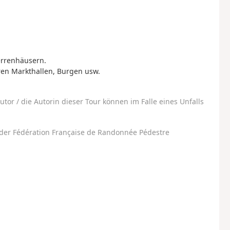
errenhäusern.
hren Markthallen, Burgen usw.
utor / die Autorin dieser Tour können im Falle eines Unfalls
der Fédération Française de Randonnée Pédestre