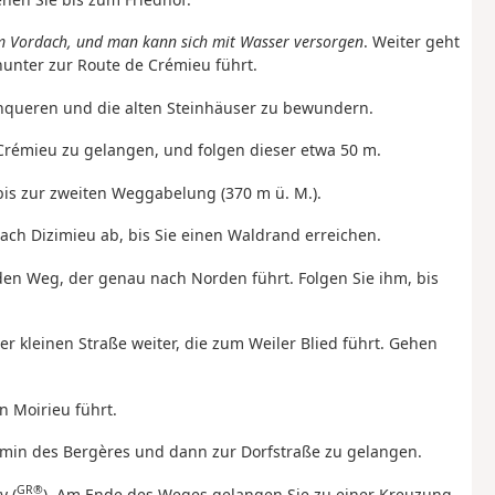
nem Vordach, und man kann sich mit Wasser versorgen
. Weiter geht
nunter zur Route de Crémieu führt.
rchqueren und die alten Steinhäuser zu bewundern.
Crémieu zu gelangen, und folgen dieser etwa 50 m.
bis zur zweiten Weggabelung (370 m ü. M.).
nach Dizimieu ab, bis Sie einen Waldrand erreichen.
den Weg, der genau nach Norden führt. Folgen Sie ihm, bis
r kleinen Straße weiter, die zum Weiler Blied führt. Gehen
n Moirieu führt.
min des Bergères und dann zur Dorfstraße zu gelangen.
GR®
y (
). Am Ende des Weges gelangen Sie zu einer Kreuzung.