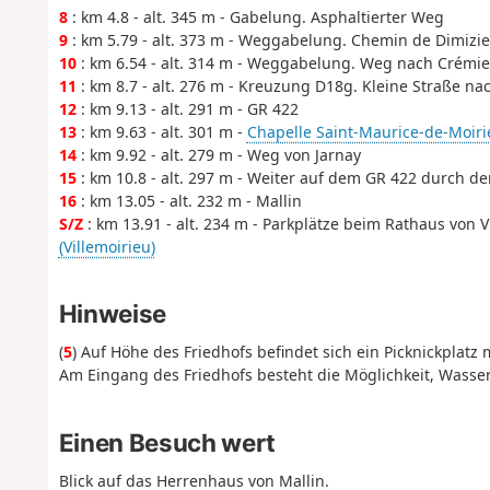
8
: km 4.8 - alt. 345 m - Gabelung. Asphaltierter Weg
9
: km 5.79 - alt. 373 m - Weggabelung. Chemin de Dimizie
10
: km 6.54 - alt. 314 m - Weggabelung. Weg nach Crémie
11
: km 8.7 - alt. 276 m - Kreuzung D18g. Kleine Straße na
12
: km 9.13 - alt. 291 m - GR 422
13
: km 9.63 - alt. 301 m -
Chapelle Saint-Maurice-de-Moiri
14
: km 9.92 - alt. 279 m - Weg von Jarnay
15
: km 10.8 - alt. 297 m - Weiter auf dem GR 422 durch d
16
: km 13.05 - alt. 232 m - Mallin
S/Z
: km 13.91 - alt. 234 m - Parkplätze beim Rathaus von V
(Villemoirieu)
Hinweise
(
5
) Auf Höhe des Friedhofs befindet sich ein Picknickplatz
Am Eingang des Friedhofs besteht die Möglichkeit, Wasser
Einen Besuch wert
Blick auf das Herrenhaus von Mallin.