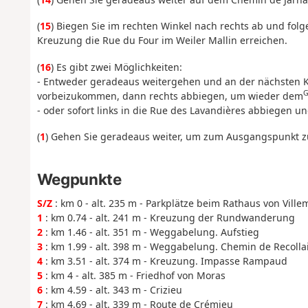
(
15
) Biegen Sie im rechten Winkel nach rechts ab und fol
Kreuzung die Rue du Four im Weiler Mallin erreichen.
(
16
) Es gibt zwei Möglichkeiten:
- Entweder geradeaus weitergehen und an der nächsten K
vorbeizukommen, dann rechts abbiegen, um wieder dem
- oder sofort links in die Rue des Lavandières abbiegen u
(
1
) Gehen Sie geradeaus weiter, um zum Ausgangspunkt z
Wegpunkte
S/Z
: km 0 - alt. 235 m - Parkplätze beim Rathaus von Ville
1
: km 0.74 - alt. 241 m - Kreuzung der Rundwanderung
2
: km 1.46 - alt. 351 m - Weggabelung. Aufstieg
3
: km 1.99 - alt. 398 m - Weggabelung. Chemin de Recolla
4
: km 3.51 - alt. 374 m - Kreuzung. Impasse Rampaud
5
: km 4 - alt. 385 m - Friedhof von Moras
6
: km 4.59 - alt. 343 m - Crizieu
7
: km 4.69 - alt. 339 m - Route de Crémieu