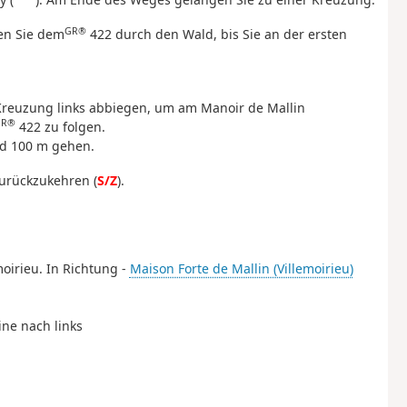
GR®
gen Sie dem
422 durch den Wald, bis Sie an der ersten
reuzung links abbiegen, um am Manoir de Mallin
GR®
422 zu folgen.
nd 100 m gehen.
urückzukehren (
S/Z
).
moirieu. In Richtung -
Maison Forte de Mallin (Villemoirieu)
ine nach links