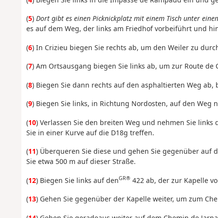
(
5
)
Dort gibt es einen Picknickplatz mit einem Tisch unter ei
es auf dem Weg, der links am Friedhof vorbeiführt und hi
(
6
) In Crizieu biegen Sie rechts ab, um den Weiler zu du
(
7
) Am Ortsausgang biegen Sie links ab, um zur Route de 
(
8
) Biegen Sie dann rechts auf den asphaltierten Weg ab, 
(
9
) Biegen Sie links, in Richtung Nordosten, auf den Weg 
(
10
) Verlassen Sie den breiten Weg und nehmen Sie links 
Sie in einer Kurve auf die D18g treffen.
(
11
) Überqueren Sie diese und gehen Sie gegenüber auf de
Sie etwa 500 m auf dieser Straße.
GR®
(
12
) Biegen Sie links auf den
422 ab, der zur Kapelle vo
(
13
) Gehen Sie gegenüber der Kapelle weiter, um zum Che
(
14
) Gehen Sie geradeaus weiter auf dem Chemin de Jarna