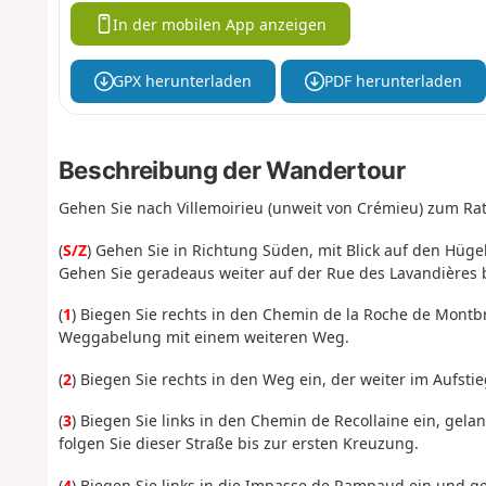
In der mobilen App anzeigen
GPX herunterladen
PDF herunterladen
Beschreibung der Wandertour
Gehen Sie nach Villemoirieu (unweit von Crémieu) zum Rat
(
S/Z
) Gehen Sie in Richtung Süden, mit Blick auf den Hügel
Gehen Sie geradeaus weiter auf der Rue des Lavandières 
(
1
) Biegen Sie rechts in den Chemin de la Roche de Montb
Weggabelung mit einem weiteren Weg.
(
2
) Biegen Sie rechts in den Weg ein, der weiter im Aufst
(
3
) Biegen Sie links in den Chemin de Recollaine ein, gela
folgen Sie dieser Straße bis zur ersten Kreuzung.
(
4
) Biegen Sie links in die Impasse de Rampaud ein und ge