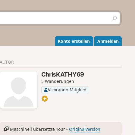
S
u
c
h
e
Konto erstellen
Anmelden
n
AUTOR
ChrisKATHY69
5 Wanderungen
Visorando-Mitglied
Maschinell übersetzte Tour -
Originalversion