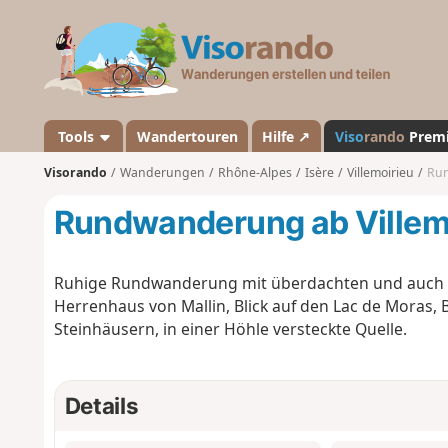
V
i
s
o
r
a
Tools
Wandertouren
Hilfe ↗
Viso
rando
Prem
n
Visorando
Wanderungen
Rhône-Alpes
Isère
Villemoirieu
Run
d
o
Rundwanderung ab Villem
Ruhige Rundwanderung mit überdachten und auch o
Herrenhaus von Mallin, Blick auf den Lac de Moras, 
Steinhäusern, in einer Höhle versteckte Quelle.
Details