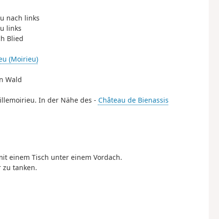
u nach links
u links
ch Blied
eu (Moirieu)
en Wald
illemoirieu. In der Nähe des -
Château de Bienassis
 mit einem Tisch unter einem Vordach.
 zu tanken.