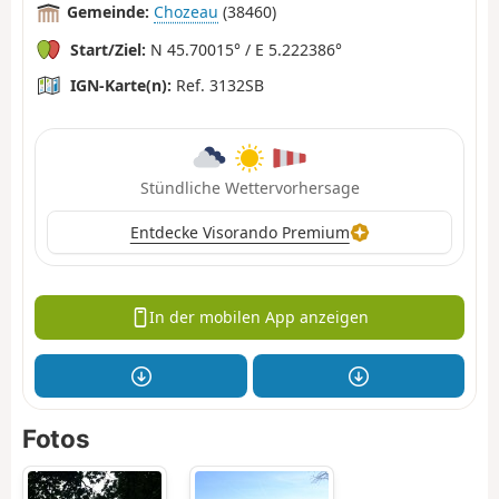
Gemeinde:
Chozeau
(38460)
Start/Ziel:
N 45.70015° / E 5.222386°
IGN-Karte(n):
Ref. 3132SB
Stündliche Wettervorhersage
Entdecke Visorando Premium
In der mobilen App anzeigen
Fotos