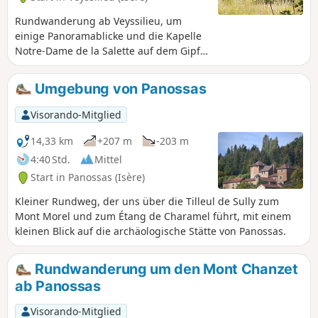
Rundwanderung ab Veyssilieu, um
einige Panoramablicke und die Kapelle
Notre-Dame de la Salette auf dem Gipfel
des Berges Chatelan zu entdecken.
Hinweis: Diese Rundwanderung folgt
Umgebung von Panossas
den auf dem großen Plan am
Straßenrand angegebenen Wegen, d.
Visorando-Mitglied
h.: Cros de Lavan, Les Gorges, Frétignier,
Seuillere, Floutier und zurück nach
14,33 km
+207 m
-203 m
Veyssilieu.
4:40 Std.
Mittel
Start in Panossas (Isère)
Kleiner Rundweg, der uns über die Tilleul de Sully zum
Mont Morel und zum Étang de Charamel führt, mit einem
kleinen Blick auf die archäologische Stätte von Panossas.
Rundwanderung um den Mont Chanzet
ab Panossas
Visorando-Mitglied