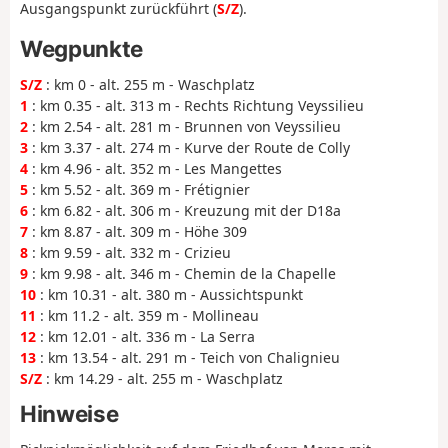
Ausgangspunkt zurückführt (
S/Z
).
Wegpunkte
S/Z
: km 0 - alt. 255 m - Waschplatz
1
: km 0.35 - alt. 313 m - Rechts Richtung Veyssilieu
2
: km 2.54 - alt. 281 m - Brunnen von Veyssilieu
3
: km 3.37 - alt. 274 m - Kurve der Route de Colly
4
: km 4.96 - alt. 352 m - Les Mangettes
5
: km 5.52 - alt. 369 m - Frétignier
6
: km 6.82 - alt. 306 m - Kreuzung mit der D18a
7
: km 8.87 - alt. 309 m - Höhe 309
8
: km 9.59 - alt. 332 m - Crizieu
9
: km 9.98 - alt. 346 m - Chemin de la Chapelle
10
: km 10.31 - alt. 380 m - Aussichtspunkt
11
: km 11.2 - alt. 359 m - Mollineau
12
: km 12.01 - alt. 336 m - La Serra
13
: km 13.54 - alt. 291 m - Teich von Chalignieu
S/Z
: km 14.29 - alt. 255 m - Waschplatz
Hinweise