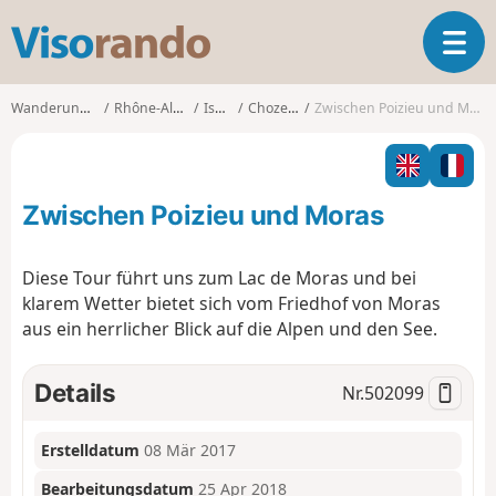
V
T
i
o
s
g
o
Wanderungen
Rhône-Alpes
Isère
Chozeau
Zwischen Poizieu und Moras
g
r
l
a
e
n
n
d
Zwischen Poizieu und Moras
a
o
v
i
Diese Tour führt uns zum Lac de Moras und bei
g
klarem Wetter bietet sich vom Friedhof von Moras
a
aus ein herrlicher Blick auf die Alpen und den See.
t
i
o
Details
Nr.
502099
n
Erstelldatum
08 Mär 2017
Bearbeitungsdatum
25 Apr 2018