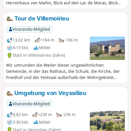
Herrenhaus von Mallin, Blick auf den Lac de Moras, Blick
auf die Alpen, Durchquerung von Weilern mit alten
Steinhäusern, in einer Höhle versteckte Quelle.
Tour de Villemoirieu
Visorando-Mitglied
13,02 km
+184 m
-186 m
4:15 Std.
Mittel
Start in Villemoirieu (Isère)
Wir umrunden die Weiler dieser ungewöhnlichen
Gemeinde, in der das Rathaus, die Schule, die Kirche, der
Friedhof und der Festsaal außerhalb der Wohngebiete
liegen. Wir entdecken einige Schlösser, einen Brotbackofen
und Panoramablicke auf die Ebene des Ain.
Umgebung von Veyssilieu
Visorando-Mitglied
9,82 km
+239 m
-239 m
3:30 Std.
Mittel
Start in Veyssilieu (Isère)