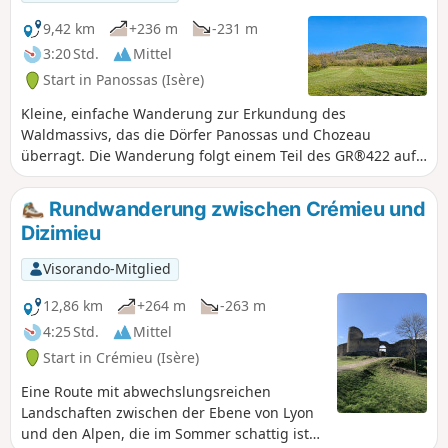
9,42 km
+236 m
-231 m
3:20 Std.
Mittel
Start in Panossas (Isère)
Kleine, einfache Wanderung zur Erkundung des
Waldmassivs, das die Dörfer Panossas und Chozeau
überragt. Die Wanderung folgt einem Teil des GR®422 auf
den Spuren Karls IX., der von Lyon nach Valence führt. Der
Rundweg führt am Schloss von Poizieu vorbei, dessen mit
Rundwanderung zwischen Crémieu und
Pechnasen versehener Turm die Landschaft dominiert.
Dizimieu
Visorando-Mitglied
12,86 km
+264 m
-263 m
4:25 Std.
Mittel
Start in Crémieu (Isère)
Eine Route mit abwechslungsreichen
Landschaften zwischen der Ebene von Lyon
und den Alpen, die im Sommer schattig ist