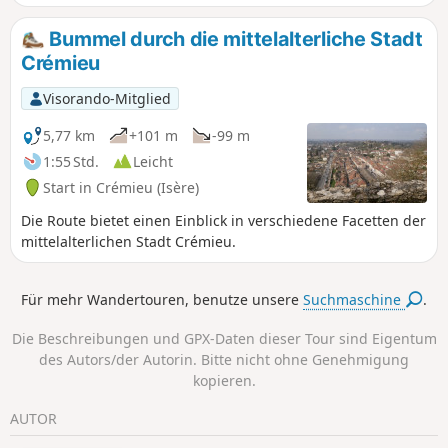
und einen Blick auf die Alpen bietet.
Bummel durch die mittelalterliche Stadt
Crémieu
Visorando-Mitglied
5,77 km
+101 m
-99 m
1:55 Std.
Leicht
Start in Crémieu (Isère)
Die Route bietet einen Einblick in verschiedene Facetten der
mittelalterlichen Stadt Crémieu.
Für mehr Wandertouren, benutze unsere
Suchmaschine
.
Die Beschreibungen und GPX-Daten dieser Tour sind Eigentum
des Autors/der Autorin. Bitte nicht ohne Genehmigung
kopieren.
AUTOR