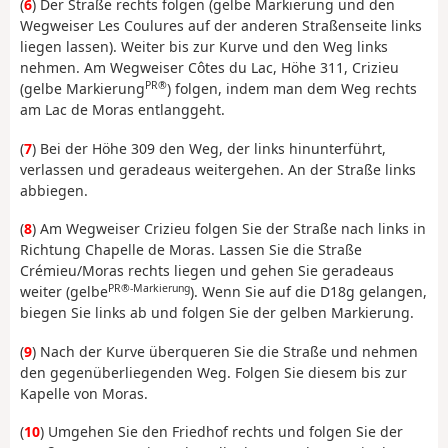
(
6
) Der Straße rechts folgen (gelbe Markierung und den
Wegweiser Les Coulures auf der anderen Straßenseite links
liegen lassen). Weiter bis zur Kurve und den Weg links
nehmen. Am Wegweiser Côtes du Lac, Höhe 311, Crizieu
PR®
(gelbe Markierung
) folgen, indem man dem Weg rechts
am Lac de Moras entlanggeht.
(
7
) Bei der Höhe 309 den Weg, der links hinunterführt,
verlassen und geradeaus weitergehen. An der Straße links
abbiegen.
(
8
) Am Wegweiser Crizieu folgen Sie der Straße nach links in
Richtung Chapelle de Moras. Lassen Sie die Straße
Crémieu/Moras rechts liegen und gehen Sie geradeaus
PR®-Markierung
weiter (gelbe
). Wenn Sie auf die D18g gelangen,
biegen Sie links ab und folgen Sie der gelben Markierung.
(
9
) Nach der Kurve überqueren Sie die Straße und nehmen
den gegenüberliegenden Weg. Folgen Sie diesem bis zur
Kapelle von Moras.
(
10
) Umgehen Sie den Friedhof rechts und folgen Sie der