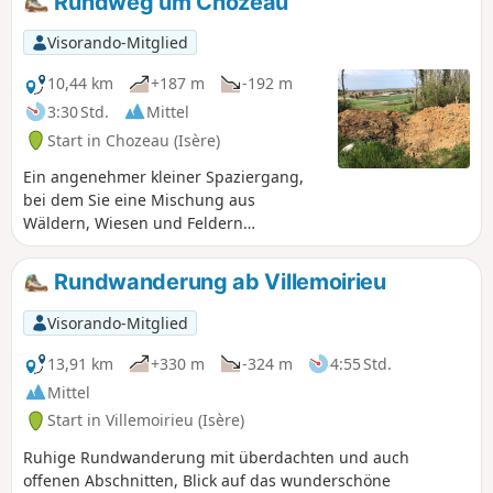
Rundweg um Chozeau
Visorando-Mitglied
10,44 km
+187 m
-192 m
3:30 Std.
Mittel
Start in Chozeau (Isère)
Ein angenehmer kleiner Spaziergang,
bei dem Sie eine Mischung aus
Wäldern, Wiesen und Feldern
entdecken können. Er wird auch Ihr
Fotoalbum bereichern, wenn Sie die
Rundwanderung ab Villemoirieu
Tierwelt am Teich von Varnieu, der auf
dieser Strecke liegt, und die originelle
Visorando-Mitglied
Architektur des Schlosses von Bourcieu
fotografieren.
13,91 km
+330 m
-324 m
4:55 Std.
Mittel
Start in Villemoirieu (Isère)
Ruhige Rundwanderung mit überdachten und auch
offenen Abschnitten, Blick auf das wunderschöne