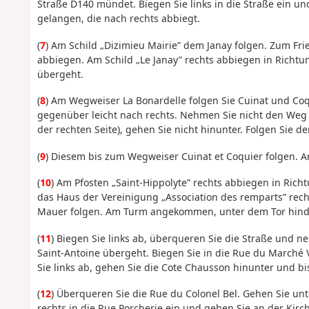
Straße D140 mündet. Biegen Sie links in die Straße ein und
gelangen, die nach rechts abbiegt.
(
7
) Am Schild „Dizimieu Mairie” dem Janay folgen. Zum Fr
abbiegen. Am Schild „Le Janay” rechts abbiegen in Richtu
übergeht.
(
8
) Am Wegweiser La Bonardelle folgen Sie Cuinat und Coq
gegenüber leicht nach rechts. Nehmen Sie nicht den Weg 
der rechten Seite), gehen Sie nicht hinunter. Folgen Sie 
(
9
) Diesem bis zum Wegweiser Cuinat et Coquier folgen. A
(
10
) Am Pfosten „Saint-Hippolyte” rechts abbiegen in Rich
das Haus der Vereinigung „Association des remparts” rec
Mauer folgen. Am Turm angekommen, unter dem Tor hind
(
11
) Biegen Sie links ab, überqueren Sie die Straße und n
Saint-Antoine übergeht. Biegen Sie in die Rue du Marché V
Sie links ab, gehen Sie die Cote Chausson hinunter und bi
(
12
) Überqueren Sie die Rue du Colonel Bel. Gehen Sie un
rechts in die Rue Porcherie ein und gehen Sie an der Kir