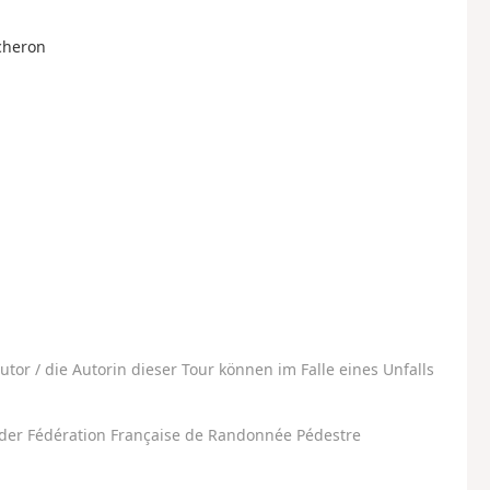
acheron
utor / die Autorin dieser Tour können im Falle eines Unfalls
der Fédération Française de Randonnée Pédestre