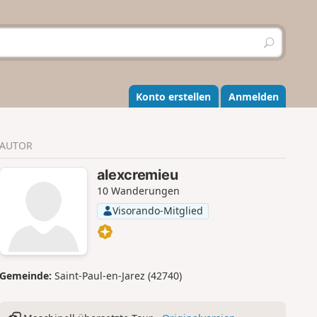
S
u
c
h
e
Konto erstellen
Anmelden
n
AUTOR
alexcremieu
10 Wanderungen
Visorando-Mitglied
Gemeinde:
Saint-Paul-en-Jarez (42740)