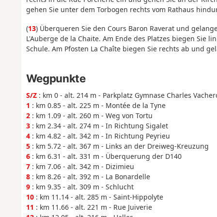
gehen Sie unter dem Torbogen rechts vom Rathaus hindu
(
13
) Überqueren Sie den Cours Baron Raverat und gelangen
L'Auberge de la Chaite. Am Ende des Platzes biegen Sie lin
Schule. Am Pfosten La Chaîte biegen Sie rechts ab und g
Wegpunkte
S/Z
: km 0 - alt. 214 m - Parkplatz Gymnase Charles Vacher
1
: km 0.85 - alt. 225 m - Montée de la Tyne
2
: km 1.09 - alt. 260 m - Weg von Tortu
3
: km 2.34 - alt. 274 m - In Richtung Sigalet
4
: km 4.82 - alt. 342 m - In Richtung Peyrieu
5
: km 5.72 - alt. 367 m - Links an der Dreiweg-Kreuzung
6
: km 6.31 - alt. 331 m - Überquerung der D140
7
: km 7.06 - alt. 342 m - Dizimieu
8
: km 8.26 - alt. 392 m - La Bonardelle
9
: km 9.35 - alt. 309 m - Schlucht
10
: km 11.14 - alt. 285 m - Saint-Hippolyte
11
: km 11.66 - alt. 221 m - Rue Juiverie