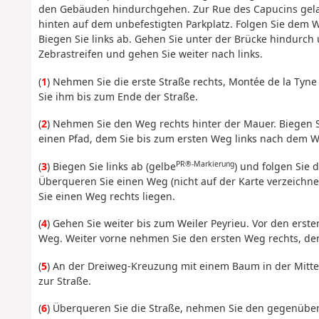
den Gebäuden hindurchgehen. Zur Rue des Capucins gel
hinten auf dem unbefestigten Parkplatz. Folgen Sie dem W
Biegen Sie links ab. Gehen Sie unter der Brücke hindurch
Zebrastreifen und gehen Sie weiter nach links.
(
1
) Nehmen Sie die erste Straße rechts, Montée de la Tyne 
Sie ihm bis zum Ende der Straße.
(
2
) Nehmen Sie den Weg rechts hinter der Mauer. Biegen Si
einen Pfad, dem Sie bis zum ersten Weg links nach dem We
PR®-Markierung
(
3
) Biegen Sie links ab (gelbe
) und folgen Sie 
Überqueren Sie einen Weg (nicht auf der Karte verzeichn
Sie einen Weg rechts liegen.
(
4
) Gehen Sie weiter bis zum Weiler Peyrieu. Vor den erst
Weg. Weiter vorne nehmen Sie den ersten Weg rechts, der
(
5
) An der Dreiweg-Kreuzung mit einem Baum in der Mitte 
zur Straße.
(
6
) Überqueren Sie die Straße, nehmen Sie den gegenübe