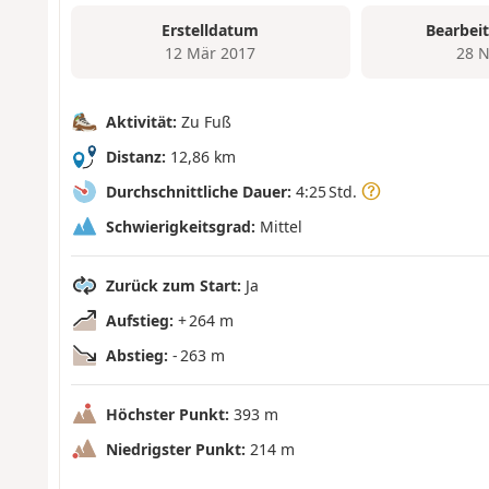
Erstelldatum
Bearbei
12 Mär 2017
28 N
Aktivität:
Zu Fuß
Distanz:
12,86 km
Durchschnittliche Dauer:
4:25 Std.
Schwierigkeitsgrad:
Mittel
Zurück zum Start:
Ja
Aufstieg:
+ 264 m
Abstieg:
- 263 m
Höchster Punkt:
393 m
Niedrigster Punkt:
214 m