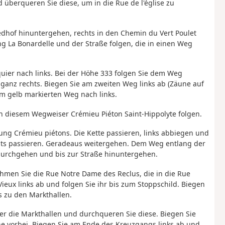
 überqueren Sie diese, um in die Rue de l'église zu
iedhof hinuntergehen, rechts in den Chemin du Vert Poulet
ng La Bonardelle und der Straße folgen, die in einen Weg
uier nach links. Bei der Höhe 333 folgen Sie dem Weg
ganz rechts. Biegen Sie am zweiten Weg links ab (Zäune auf
dem gelb markierten Weg nach links.
n diesem Wegweiser Crémieu Piéton Saint-Hippolyte folgen.
tung Crémieu piétons. Die Kette passieren, links abbiegen und
hts passieren. Geradeaus weitergehen. Dem Weg entlang der
urchgehen und bis zur Straße hinuntergehen.
ehmen Sie die Rue Notre Dame des Reclus, die in die Rue
ieux links ab und folgen Sie ihr bis zum Stoppschild. Biegen
s zu den Markthallen.
ter die Markthallen und durchqueren Sie diese. Biegen Sie
che vorbei. Biegen Sie am Ende des Kreuzgangs links ab und