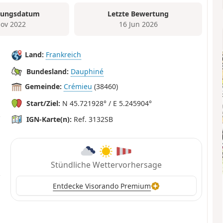
tungsdatum
Letzte Bewertung
ov 2022
16 Jun 2026
Land:
Frankreich
Bundesland:
Dauphiné
Gemeinde:
Crémieu
(38460)
Start/Ziel:
N 45.721928° / E 5.245904°
IGN-Karte(n):
Ref. 3132SB
Stündliche Wettervorhersage
Entdecke Visorando Premium