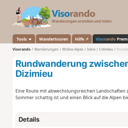
V
i
s
o
r
a
Tools
Wandertouren
Hilfe ↗
Viso
rando
Prem
n
Visorando
Wanderungen
Rhône-Alpes
Isère
Crémieu
Rundw
d
o
Rundwanderung zwischen
Dizimieu
Eine Route mit abwechslungsreichen Landschaften z
Sommer schattig ist und einen Blick auf die Alpen bie
Details