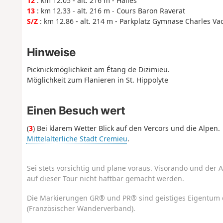
12
: km 12.05 - alt. 216 m - Halles
13
: km 12.33 - alt. 216 m - Cours Baron Raverat
S/Z
: km 12.86 - alt. 214 m - Parkplatz Gymnase Charles V
Hinweise
Picknickmöglichkeit am Étang de Dizimieu.
Möglichkeit zum Flanieren in St. Hippolyte
Einen Besuch wert
(
3
) Bei klarem Wetter Blick auf den Vercors und die Alpen.
Mittelalterliche Stadt Cremieu
.
Sei stets vorsichtig und plane voraus. Visorando und der A
auf dieser Tour nicht haftbar gemacht werden.
Die Markierungen GR® und PR® sind geistiges Eigentum 
(Französischer Wanderverband).