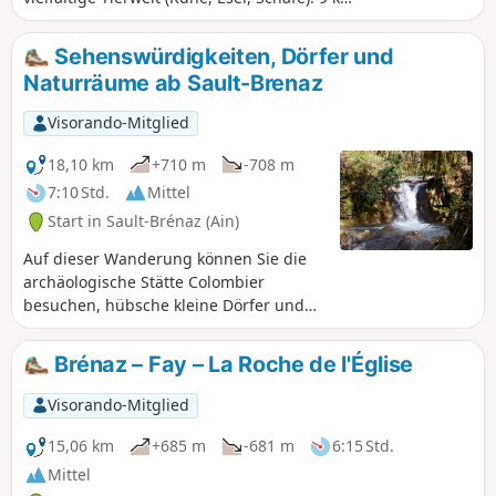
lange Rundwanderung ohne große
Höhenunterschiede.
Sehenswürdigkeiten, Dörfer und
Naturräume ab Sault-Brenaz
Visorando-Mitglied
18,10 km
+710 m
-708 m
7:10 Std.
Mittel
Start in Sault-Brénaz (Ain)
Auf dieser Wanderung können Sie die
archäologische Stätte Colombier
besuchen, hübsche kleine Dörfer und
bemerkenswerte Aussichtspunkte (Croix
du Grassonnet) genießen, im Unterholz
Brénaz – Fay – La Roche de l'Église
die Grange Mignaval und in einer
wilden Umgebung einen
Visorando-Mitglied
ungewöhnlichen alten Tuffsteinbruch
entdecken, wunderschöne kleine
15,06 km
+685 m
-681 m
6:15 Std.
Wasserfälle beobachten, natürliche
Mittel
Whirlpools an den Bächen Crot au Gay