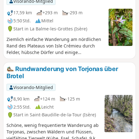
Visorando-Mitglied
17,59 km
+293 m
-293 m
5:50 Std.
Mittel
Start in La Balme-les-Grottes (Isère)
Ziemlich einfache Wanderung am nördlichen
Rand des Plateaus von Isle Crémieu durch
Felder, hübsche Dörfer und einige
Waldgebiete.
Rundwanderung von Torjonas über
Brotel
Visorando-Mitglied
8,90 km
+124 m
-125 m
2:55 Std.
Leicht
Start in Saint-Baudille-de-la-Tour (Isère)
Schöne, wenig frequentierte Wanderung ab
Torjonas, zwischen Wäldern und Flüssen,
vielfältige Tierwelt (Kühe, Esel, Schafe). 9 km