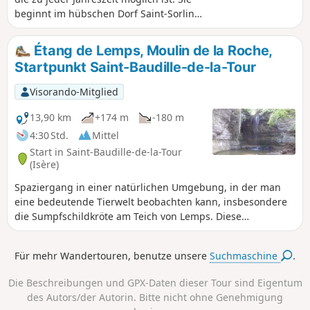
beginnt im hübschen Dorf Saint-Sorlin-
en-Bugey, steigt an, um eine Reihe von
Bergrücken zu überqueren, die über die
Étang de Lemps, Moulin de la Roche,
Rochettes und dann die Roche de
Startpunkt Saint-Baudille-de-la-Tour
l'Église führen, bevor sie über Soudon
wieder hinunter zur Kapelle Saint-
Visorando-Mitglied
Christophe in Sault-Brenaz führt. Der
Rückweg nach Saint-Sorlin über die
13,90 km
+174 m
-180 m
Rochers de la Plaine und die Rochers de
4:30 Std.
Mittel
la Craz bietet einen herrlichen Blick
Start in Saint-Baudille-de-la-Tour
über das gesamte Rhonetal.
(Isère)
Spaziergang in einer natürlichen Umgebung, in der man
eine bedeutende Tierwelt beobachten kann, insbesondere
die Sumpfschildkröte am Teich von Lemps. Diese
Wanderung kann Ende Oktober/Anfang November
unternommen werden. Zu dieser Zeit kann man die
Für mehr Wandertouren, benutze unsere
Suchmaschine
.
schönen Herbstfarben der Sumpfzypressen am Teich von
Surbaix neben dem Wasserfall von La Roche bewundern.
Die Beschreibungen und GPX-Daten dieser Tour sind Eigentum
des Autors/der Autorin. Bitte nicht ohne Genehmigung