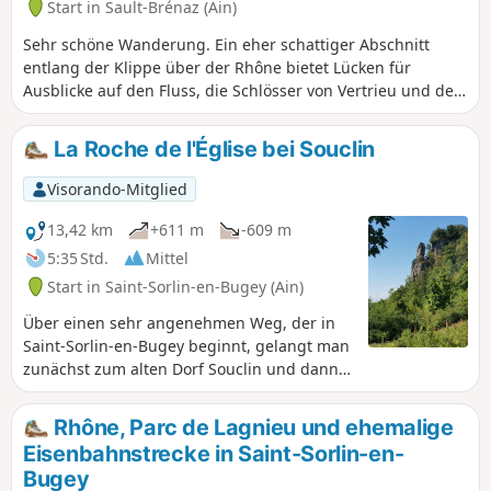
Start in Sault-Brénaz (Ain)
und Rhéby, und ganz nah an die
Demoiselles de Villebois herankommen,
Sehr schöne Wanderung. Ein eher schattiger Abschnitt
hübsche Felsformationen. Siehe:
entlang der Klippe über der Rhône bietet Lücken für
Praktische Informationen
Ausblicke auf den Fluss, die Schlösser von Vertrieu und den
Großraum Lyon. Die beiden höchsten Punkte der
Wanderung (760 m), auf Höhe der Antennen von Les
La Roche de l'Église bei Souclin
Rochettes oder des Startplatzes für Gleitschirmflieger sowie
auf Höhe des Felsvorsprungs Roche de l'Église, bieten
Visorando-Mitglied
wunderschöne Ausblicke auf die Rhône, das Vallée Bleue
und die Alpen. Sie werden auch die schönen Passagen im
13,42 km
+611 m
-609 m
Unterholz zu schätzen wissen.
5:35 Std.
Mittel
Start in Saint-Sorlin-en-Bugey (Ain)
Über einen sehr angenehmen Weg, der in
Saint-Sorlin-en-Bugey beginnt, gelangt man
zunächst zum alten Dorf Souclin und dann
zur Roche de l'Église, die es überragt. Diese
Wanderung wird Liebhabern alter Steine
Rhône, Parc de Lagnieu und ehemalige
gefallen: alte Dörfer und Wege, die oft von
Eisenbahnstrecke in Saint-Sorlin-en-
zeitlosen Steinmauern gesäumt sind. Diese
Bugey
Route führt nur über wenige asphaltierte