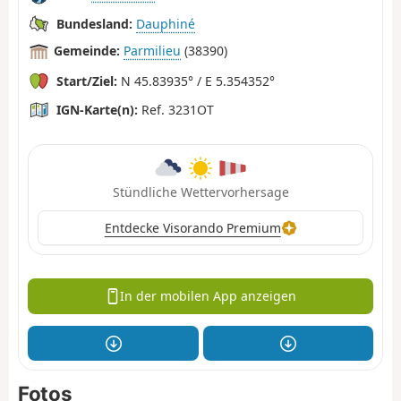
Bundesland:
Dauphiné
Gemeinde:
Parmilieu
(38390)
Start/Ziel:
N 45.83935° / E 5.354352°
IGN-Karte(n):
Ref. 3231OT
Stündliche Wettervorhersage
Entdecke Visorando Premium
In der mobilen App anzeigen
Fotos