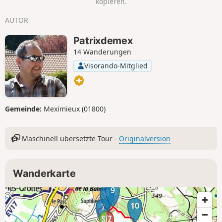
kopieren.
AUTOR
Patrixdemex
14 Wanderungen
Visorando-Mitglied
Gemeinde:
Meximieux (01800)
Maschinell übersetzte Tour -
Originalversion
Wanderkarte
9
8
10
7