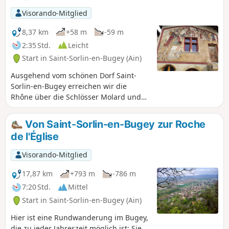
Straßen und bietet zahlreiche Ausblicke auf
Visorando-Mitglied
die Rhône zwischen Bouvesse und Vertrieu,
auf den Norden der Isère und bei schönem
8,37 km
+58 m
-59 m
Wetter sogar auf Lyon.
2:35 Std.
Leicht
Start in Saint-Sorlin-en-Bugey (Ain)
Ausgehend vom schönen Dorf Saint-
Sorlin-en-Bugey erreichen wir die
Rhône über die Schlösser Molard und
Durandière, folgen der ViaRhôna,
passieren die stolzen Ruinen des
Von Saint-Sorlin-en-Bugey zur Roche
Taubenschlags der ehemaligen
de l'Église
mittelalterlichen Leprakolonie und
durchqueren dann den öffentlichen
Visorando-Mitglied
Park von Lagnieu, um entlang der
ehemaligen Eisenbahnstrecke, die zu
17,87 km
+793 m
-786 m
einem Fußweg umgebaut wurde, zu
7:20 Std.
Mittel
unserem Ausgangspunkt
Start in Saint-Sorlin-en-Bugey (Ain)
zurückzukehren.
Hier ist eine Rundwanderung im Bugey,
die zu jeder Jahreszeit möglich ist: Sie