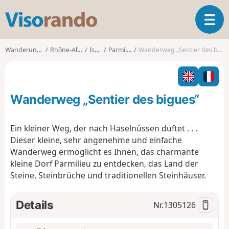
V
T
i
o
s
g
o
Wanderungen
Rhône-Alpes
Isère
Parmilieu
Wanderweg „Sentier des bigues“
g
r
l
a
e
n
n
d
Wanderweg „Sentier des bigues“
a
o
v
i
Ein kleiner Weg, der nach Haselnüssen duftet . . .
g
Dieser kleine, sehr angenehme und einfache
a
Wanderweg ermöglicht es Ihnen, das charmante
t
kleine Dorf Parmilieu zu entdecken, das Land der
i
o
Steine, Steinbrüche und traditionellen Steinhäuser.
n
Details
Nr.
1305126