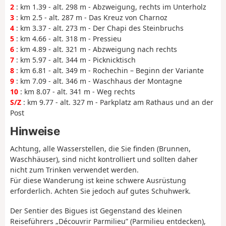
2
: km 1.39 - alt. 298 m - Abzweigung, rechts im Unterholz
3
: km 2.5 - alt. 287 m - Das Kreuz von Charnoz
4
: km 3.37 - alt. 273 m - Der Chapi des Steinbruchs
5
: km 4.66 - alt. 318 m - Pressieu
6
: km 4.89 - alt. 321 m - Abzweigung nach rechts
7
: km 5.97 - alt. 344 m - Picknicktisch
8
: km 6.81 - alt. 349 m - Rochechin – Beginn der Variante
9
: km 7.09 - alt. 346 m - Waschhaus der Montagne
10
: km 8.07 - alt. 341 m - Weg rechts
S/Z
: km 9.77 - alt. 327 m - Parkplatz am Rathaus und an der
Post
Hinweise
Achtung, alle Wasserstellen, die Sie finden (Brunnen,
Waschhäuser), sind nicht kontrolliert und sollten daher
nicht zum Trinken verwendet werden.
Für diese Wanderung ist keine schwere Ausrüstung
erforderlich. Achten Sie jedoch auf gutes Schuhwerk.
Der Sentier des Bigues ist Gegenstand des kleinen
Reiseführers „Découvrir Parmilieu” (Parmilieu entdecken),