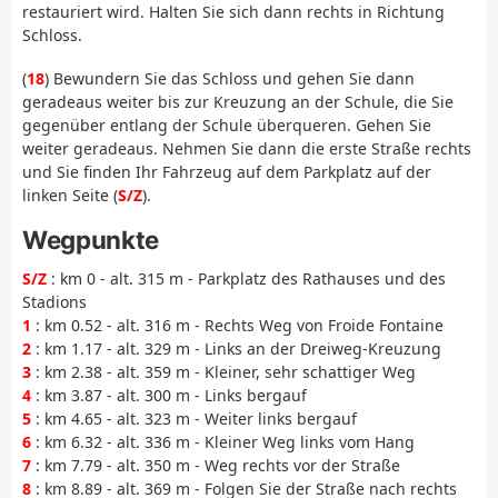
restauriert wird. Halten Sie sich dann rechts in Richtung
Schloss.
(
18
) Bewundern Sie das Schloss und gehen Sie dann
geradeaus weiter bis zur Kreuzung an der Schule, die Sie
gegenüber entlang der Schule überqueren. Gehen Sie
weiter geradeaus. Nehmen Sie dann die erste Straße rechts
und Sie finden Ihr Fahrzeug auf dem Parkplatz auf der
linken Seite (
S/Z
).
Wegpunkte
S/Z
: km 0 - alt. 315 m - Parkplatz des Rathauses und des
Stadions
1
: km 0.52 - alt. 316 m - Rechts Weg von Froide Fontaine
2
: km 1.17 - alt. 329 m - Links an der Dreiweg-Kreuzung
3
: km 2.38 - alt. 359 m - Kleiner, sehr schattiger Weg
4
: km 3.87 - alt. 300 m - Links bergauf
5
: km 4.65 - alt. 323 m - Weiter links bergauf
6
: km 6.32 - alt. 336 m - Kleiner Weg links vom Hang
7
: km 7.79 - alt. 350 m - Weg rechts vor der Straße
8
: km 8.89 - alt. 369 m - Folgen Sie der Straße nach rechts