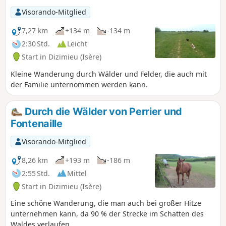
Backhäuser und Waschhäuser säumen
Visorando-Mitglied
den Weg. Gelbe Wegmarkierungen
entlang der gesamten Strecke. Je nach
7,27 km
+134 m
-134 m
Tempo und Fotostopps sollten Sie
2:30 Std.
Leicht
zwischen 3 und 4 Stunden einplanen.
Start in Dizimieu (Isère)
Kleine Wanderung durch Wälder und Felder, die auch mit
der Familie unternommen werden kann.
Durch die Wälder von Perrier und
Fontenaille
Visorando-Mitglied
8,26 km
+193 m
-186 m
2:55 Std.
Mittel
Start in Dizimieu (Isère)
Eine schöne Wanderung, die man auch bei großer Hitze
unternehmen kann, da 90 % der Strecke im Schatten des
Waldes verlaufen.