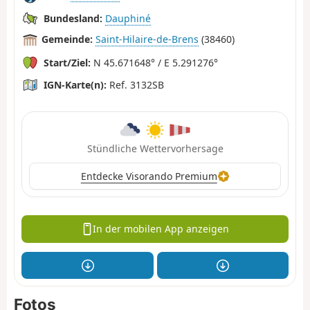
Bundesland:
Dauphiné
Gemeinde:
Saint-Hilaire-de-Brens
(38460)
Start/Ziel:
N 45.671648° / E 5.291276°
IGN-Karte(n):
Ref. 3132SB
Stündliche Wettervorhersage
Entdecke Visorando Premium
In der mobilen App anzeigen
Fotos