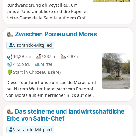
Rundwanderung ab Veyssilieu, um
einige Panoramablicke und die Kapelle
Notre-Dame de la Salette auf dem Gipfel
des Berges Chatelan zu entdecken.
Hinweis: Diese Rundwanderung folgt
Zwischen Poizieu und Moras
den auf dem großen Plan am
Straßenrand angegebenen Wegen, d.
Visorando-Mitglied
h.: Cros de Lavan, Les Gorges, Frétignier,
Seuillere, Floutier und zurück nach
14,29 km
+287 m
-287 m
Veyssilieu.
4:55 Std.
Mittel
Start in Chozeau (Isère)
Diese Tour führt uns zum Lac de Moras und
bei klarem Wetter bietet sich vom Friedhof
von Moras aus ein herrlicher Blick auf die
Alpen und den See.
Das steinerne und landwirtschaftliche
Erbe von Saint-Chef
Visorando-Mitglied