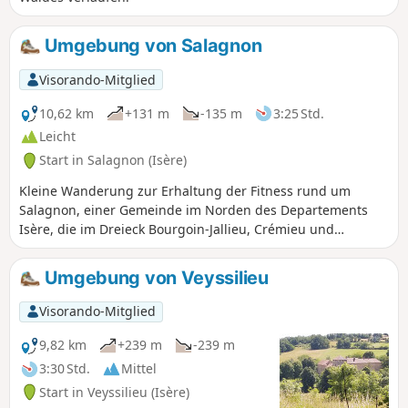
Umgebung von Salagnon
Visorando-Mitglied
10,62 km
+131 m
-135 m
3:25 Std.
Leicht
Start in Salagnon (Isère)
Kleine Wanderung zur Erhaltung der Fitness rund um
Salagnon, einer Gemeinde im Norden des Departements
Isère, die im Dreieck Bourgoin-Jallieu, Crémieu und
Morestel liegt.
Umgebung von Veyssilieu
Visorando-Mitglied
9,82 km
+239 m
-239 m
3:30 Std.
Mittel
Start in Veyssilieu (Isère)