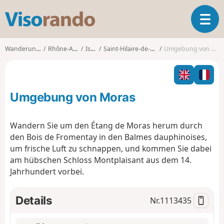
V
T
i
o
s
g
o
Wanderungen
Rhône-Alpes
Isère
Saint-Hilaire-de-Brens
Umgebung von Moras
g
r
l
a
e
n
n
d
Umgebung von Moras
a
o
v
i
Wandern Sie um den Étang de Moras herum durch
g
den Bois de Fromentay in den Balmes dauphinoises,
a
um frische Luft zu schnappen, und kommen Sie dabei
t
am hübschen Schloss Montplaisant aus dem 14.
i
o
Jahrhundert vorbei.
n
Details
Nr.
1113435