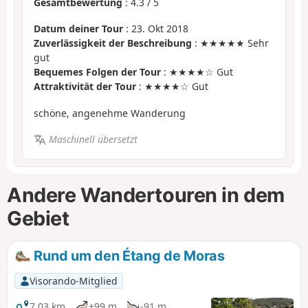
Gesamtbewertung
:
4.3
/
5
Datum deiner Tour
: 23. Okt 2018
Zuverlässigkeit der Beschreibung
: ★★★★★ Sehr
gut
Bequemes Folgen der Tour
: ★★★★☆ Gut
Attraktivität der Tour
: ★★★★☆ Gut
schöne, angenehme Wanderung
Maschinell übersetzt
Andere Wandertouren in dem
Gebiet
Rund um den Étang de Moras
Visorando-Mitglied
7,03 km
+99 m
-91 m