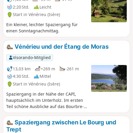
2:20 Std.
Leicht
Start in Vénérieu (Isère)
Ein kleiner, leichter Spaziergang für
einen Sonntagnachmittag.
Vénérieu und der Étang de Moras
Visorando-Mitglied
13,03 km
+269 m
-261 m
4:30 Std.
Mittel
Start in Vénérieu (Isère)
Spaziergang in der Nähe der CAPI,
hauptsächlich im Unterholz. Im ersten
Teil schöne Ausblicke auf das Bourbre-
Tal, Bourgoin-Jallieu und Isle d'Abeau.
Auf dem Rückweg geht es am Étang de
Spaziergang zwischen Le Bourg und
Moras entlang, aber das Schilf versperrt
Trept
die Sicht auf das Ufer. Einige