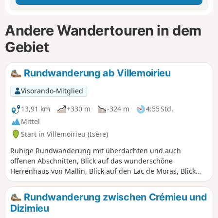
Andere Wandertouren in dem
Gebiet
Rundwanderung ab Villemoirieu
Visorando-Mitglied
13,91 km
+330 m
-324 m
4:55 Std.
Mittel
Start in Villemoirieu (Isère)
Ruhige Rundwanderung mit überdachten und auch
offenen Abschnitten, Blick auf das wunderschöne
Herrenhaus von Mallin, Blick auf den Lac de Moras, Blick
auf die Alpen, Durchquerung von Weilern mit alten
Steinhäusern, in einer Höhle versteckte Quelle.
Rundwanderung zwischen Crémieu und
Dizimieu