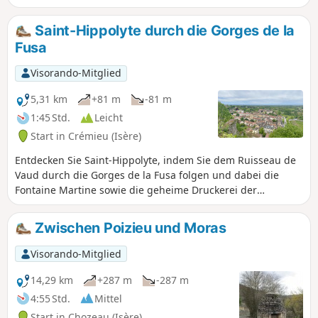
Saint-Hippolyte durch die Gorges de la
Fusa
Visorando-Mitglied
5,31 km
+81 m
-81 m
1:45 Std.
Leicht
Start in Crémieu (Isère)
Entdecken Sie Saint-Hippolyte, indem Sie dem Ruisseau de
Vaud durch die Gorges de la Fusa folgen und dabei die
Fontaine Martine sowie die geheime Druckerei der
Résistance kennenlernen.
Zwischen Poizieu und Moras
Visorando-Mitglied
14,29 km
+287 m
-287 m
4:55 Std.
Mittel
Start in Chozeau (Isère)