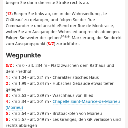
biegen Sie dann die erste Straße rechts ab.
(
13
) Biegen Sie links ab, um in die Wohnsiedlung „Le
Château“ zu gelangen, und folgen Sie der Rue
Commanderie und anschließend der Rue de Montiracle,
wobei Sie am Ausgang der Wohnsiedlung rechts abbiegen.
PR®®-
Folgen Sie weiter der gelben
Markierung, die Sie direkt
zum Ausgangspunkt (
S/Z
) zurückführt.
Wegpunkte
S/Z
: km 0 - alt. 234 m - Platz zwischen dem Rathaus und
dem Friedhof
1
: km 1.04 - alt. 221 m - Charakteristisches Haus
2
: km 1.99 - alt. 284 m - Hübsches Gebäude etwas tiefer
gelegen
3
: km 2.63 - alt. 289 m - Waschhaus von Blied
4
: km 3.34 - alt. 301 m -
Chapelle Saint-Maurice-de-Moirieu
(Moirieu)
5
: km 3.64 - alt. 279 m - Brotbackofen von Moirieu
6
: km 5.67 - alt. 249 m - Les Granges, den GR verlassen und
rechts abbiegen