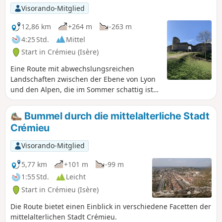
Visorando-Mitglied
12,86 km
+264 m
-263 m
4:25 Std.
Mittel
Start in Crémieu (Isère)
Eine Route mit abwechslungsreichen
Landschaften zwischen der Ebene von Lyon
und den Alpen, die im Sommer schattig ist
und einen Blick auf die Alpen bietet.
Bummel durch die mittelalterliche Stadt
Crémieu
Visorando-Mitglied
5,77 km
+101 m
-99 m
1:55 Std.
Leicht
Start in Crémieu (Isère)
Die Route bietet einen Einblick in verschiedene Facetten der
mittelalterlichen Stadt Crémieu.