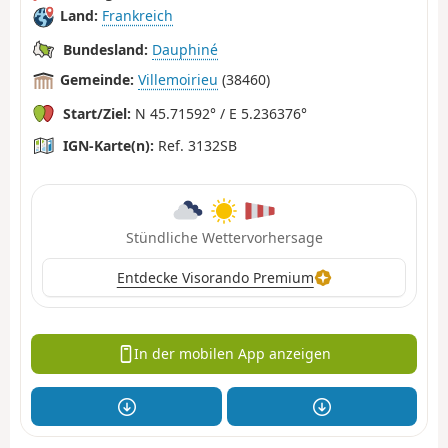
Land:
Frankreich
Bundesland:
Dauphiné
Gemeinde:
Villemoirieu
(38460)
Start/Ziel:
N 45.71592° / E 5.236376°
IGN-Karte(n):
Ref. 3132SB
Stündliche Wettervorhersage
Entdecke Visorando Premium
In der mobilen App anzeigen