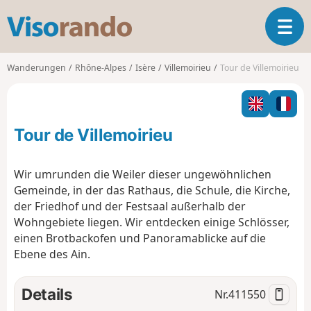
V
T
i
o
s
g
o
Wanderungen
Rhône-Alpes
Isère
Villemoirieu
Tour de Villemoirieu
g
r
l
a
e
n
n
d
Tour de Villemoirieu
a
o
v
i
Wir umrunden die Weiler dieser ungewöhnlichen
g
Gemeinde, in der das Rathaus, die Schule, die Kirche,
a
der Friedhof und der Festsaal außerhalb der
t
Wohngebiete liegen. Wir entdecken einige Schlösser,
i
o
einen Brotbackofen und Panoramablicke auf die
n
Ebene des Ain.
Details
Nr.
411550