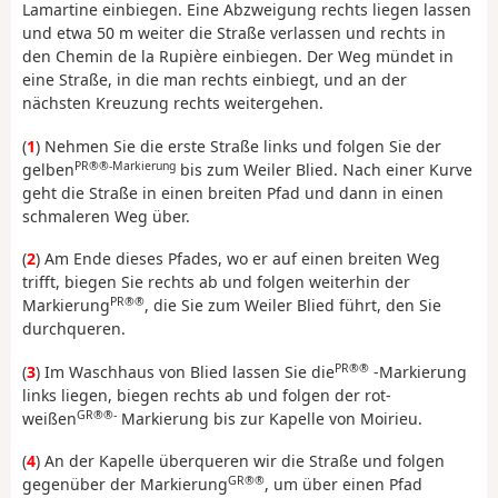
Lamartine einbiegen. Eine Abzweigung rechts liegen lassen
und etwa 50 m weiter die Straße verlassen und rechts in
den Chemin de la Rupière einbiegen. Der Weg mündet in
eine Straße, in die man rechts einbiegt, und an der
nächsten Kreuzung rechts weitergehen.
(
1
) Nehmen Sie die erste Straße links und folgen Sie der
PR®®-Markierung
gelben
bis zum Weiler Blied. Nach einer Kurve
geht die Straße in einen breiten Pfad und dann in einen
schmaleren Weg über.
(
2
) Am Ende dieses Pfades, wo er auf einen breiten Weg
trifft, biegen Sie rechts ab und folgen weiterhin der
PR®®
Markierung
, die Sie zum Weiler Blied führt, den Sie
durchqueren.
PR®®
(
3
) Im Waschhaus von Blied lassen Sie die
-Markierung
links liegen, biegen rechts ab und folgen der rot-
GR®®-
weißen
Markierung bis zur Kapelle von Moirieu.
(
4
) An der Kapelle überqueren wir die Straße und folgen
GR®®
gegenüber der Markierung
, um über einen Pfad