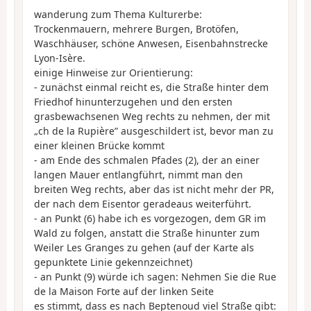
wanderung zum Thema Kulturerbe:
Trockenmauern, mehrere Burgen, Brotöfen,
Waschhäuser, schöne Anwesen, Eisenbahnstrecke
Lyon-Isère.
einige Hinweise zur Orientierung:
- zunächst einmal reicht es, die Straße hinter dem
Friedhof hinunterzugehen und den ersten
grasbewachsenen Weg rechts zu nehmen, der mit
„ch de la Rupière” ausgeschildert ist, bevor man zu
einer kleinen Brücke kommt
- am Ende des schmalen Pfades (2), der an einer
langen Mauer entlangführt, nimmt man den
breiten Weg rechts, aber das ist nicht mehr der PR,
der nach dem Eisentor geradeaus weiterführt.
- an Punkt (6) habe ich es vorgezogen, dem GR im
Wald zu folgen, anstatt die Straße hinunter zum
Weiler Les Granges zu gehen (auf der Karte als
gepunktete Linie gekennzeichnet)
- an Punkt (9) würde ich sagen: Nehmen Sie die Rue
de la Maison Forte auf der linken Seite
es stimmt, dass es nach Beptenoud viel Straße gibt: