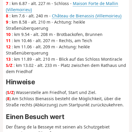
7
: km 6.87 - alt. 227 m - Schloss -
Maison Forte de Mallin
(Villemoirieu)
8
: km 7.6 - alt. 240 m -
Château de Bienassis (Villemoirieu)
9
: km 8.58 - alt. 210 m - Achtung: heikle
Straßenüberquerung
10
: km 9.54 - alt. 208 m - Brotbackofen, Brunnen
11
: km 10.46 - alt. 207 m - Rechts, am Teich
12
: km 11.06 - alt. 209 m - Achtung: heikle
Straßenüberquerung
13
: km 11.89 - alt. 210 m - Blick auf das Schloss Montiracle
S/Z
: km 13.02 - alt. 233 m - Platz zwischen dem Rathaus und
dem Friedhof
Hinweise
(
S/Z
) Wasserstelle am Friedhof, Start und Ziel.
(
8
) Am Schloss Bienassis besteht die Möglichkeit, über die
Straße rechts (Abkürzung) zum Startpunkt zurückzukehren.
Einen Besuch wert
Der Étang de la Besseye mit seinen als Schutzgebiet