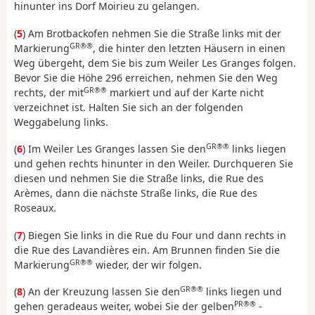
hinunter ins Dorf Moirieu zu gelangen.
(
5
) Am Brotbackofen nehmen Sie die Straße links mit der
GR®®
Markierung
, die hinter den letzten Häusern in einen
Weg übergeht, dem Sie bis zum Weiler Les Granges folgen.
Bevor Sie die Höhe 296 erreichen, nehmen Sie den Weg
GR®®
rechts, der mit
markiert und auf der Karte nicht
verzeichnet ist. Halten Sie sich an der folgenden
Weggabelung links.
GR®®
(
6
) Im Weiler Les Granges lassen Sie den
links liegen
und gehen rechts hinunter in den Weiler. Durchqueren Sie
diesen und nehmen Sie die Straße links, die Rue des
Arèmes, dann die nächste Straße links, die Rue des
Roseaux.
(
7
) Biegen Sie links in die Rue du Four und dann rechts in
die Rue des Lavandières ein. Am Brunnen finden Sie die
GR®®
Markierung
wieder, der wir folgen.
GR®®
(
8
) An der Kreuzung lassen Sie den
links liegen und
PR®®
gehen geradeaus weiter, wobei Sie der gelben
-