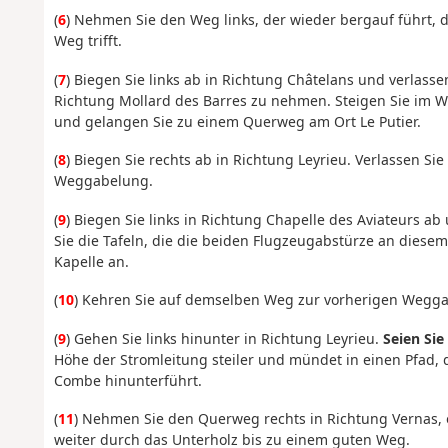
(
6
) Nehmen Sie den Weg links, der wieder bergauf führt, 
Weg trifft.
(
7
) Biegen Sie links ab in Richtung Châtelans und verlass
Richtung Mollard des Barres zu nehmen. Steigen Sie im Wa
und gelangen Sie zu einem Querweg am Ort Le Putier.
(
8
) Biegen Sie rechts ab in Richtung Leyrieu. Verlassen Si
Weggabelung.
(
9
) Biegen Sie links in Richtung Chapelle des Aviateurs ab
Sie die Tafeln, die die beiden Flugzeugabstürze an diesem
Kapelle an.
(
10
) Kehren Sie auf demselben Weg zur vorherigen Wegga
(
9
) Gehen Sie links hinunter in Richtung Leyrieu.
Seien Sie
Höhe der Stromleitung steiler und mündet in einen Pfad,
Combe hinunterführt.
(
11
) Nehmen Sie den Querweg rechts in Richtung Vernas, 
weiter durch das Unterholz bis zu einem guten Weg.