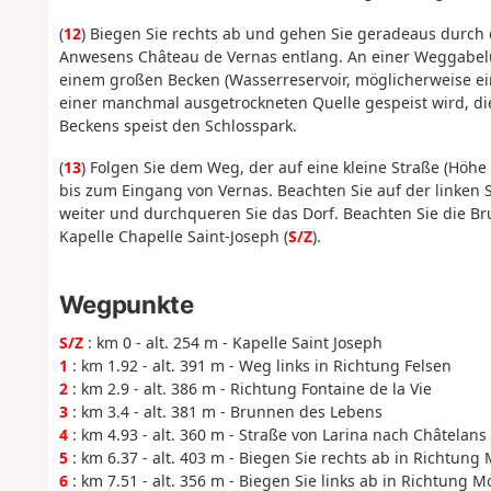
(
12
) Biegen Sie rechts ab und gehen Sie geradeaus durch
Anwesens Château de Vernas entlang. An einer Weggabelu
einem großen Becken (Wasserreservoir, möglicherweise ei
einer manchmal ausgetrockneten Quelle gespeist wird, d
Beckens speist den Schlosspark.
(
13
) Folgen Sie dem Weg, der auf eine kleine Straße (Höhe
bis zum Eingang von Vernas. Beachten Sie auf der linken 
weiter und durchqueren Sie das Dorf. Beachten Sie die Br
Kapelle Chapelle Saint-Joseph (
S/Z
).
Wegpunkte
S/Z
: km 0 - alt. 254 m - Kapelle Saint Joseph
1
: km 1.92 - alt. 391 m - Weg links in Richtung Felsen
2
: km 2.9 - alt. 386 m - Richtung Fontaine de la Vie
3
: km 3.4 - alt. 381 m - Brunnen des Lebens
4
: km 4.93 - alt. 360 m - Straße von Larina nach Châtelans
5
: km 6.37 - alt. 403 m - Biegen Sie rechts ab in Richtung 
6
: km 7.51 - alt. 356 m - Biegen Sie links ab in Richtung M