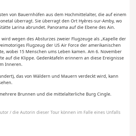
esten von Bauernhöfen aus dem Hochmittelalter, die auf einem
netal überragt. Sie überragt den Ort Hyères-sur-Amby, wo
Stätte Larina abrundet. Panorama auf die Ebene des Ain.
u wird wegen des Absturzes zweier Flugzeuge als „Kapelle der
weimotoriges Flugzeug der US Air Force der amerikanischen
atte, wobei 15 Menschen ums Leben kamen. Am 6. November
te auf die Klippe. Gedenktafeln erinnern an diese Ereignisse
em Inneren.
hundert), das von Wäldern und Mauern verdeckt wird, kann
sehen.
mehrere Brunnen und die mittelalterliche Burg Cingle.
utor / die Autorin dieser Tour können im Falle eines Unfalls