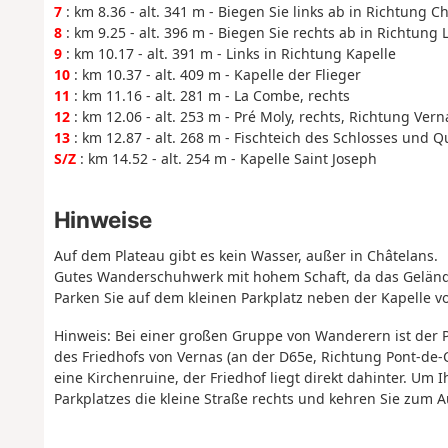
7
: km 8.36 - alt. 341 m - Biegen Sie links ab in Richtung C
8
: km 9.25 - alt. 396 m - Biegen Sie rechts ab in Richtung L
9
: km 10.17 - alt. 391 m - Links in Richtung Kapelle
10
: km 10.37 - alt. 409 m - Kapelle der Flieger
11
: km 11.16 - alt. 281 m - La Combe, rechts
12
: km 12.06 - alt. 253 m - Pré Moly, rechts, Richtung Vern
13
: km 12.87 - alt. 268 m - Fischteich des Schlosses und Q
S/Z
: km 14.52 - alt. 254 m - Kapelle Saint Joseph
Hinweise
Auf dem Plateau gibt es kein Wasser, außer in Châtelans.
Gutes Wanderschuhwerk mit hohem Schaft, da das Gelände o
Parken Sie auf dem kleinen Parkplatz neben der Kapelle v
Hinweis: Bei einer großen Gruppe von Wanderern ist der Pa
des Friedhofs von Vernas (an der D65e, Richtung Pont-de-
eine Kirchenruine, der Friedhof liegt direkt dahinter. U
Parkplatzes die kleine Straße rechts und kehren Sie zum 