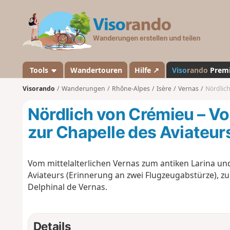
V
i
s
o
r
a
Tools
Wandertouren
Hilfe ↗
Viso
rando
Prem
n
Visorando
Wanderungen
Rhône-Alpes
Isère
Vernas
Nördlich v
d
o
Nördlich von Crémieu – Vo
zur Chapelle des Aviateurs
Vom mittelalterlichen Vernas zum antiken Larina und
Aviateurs (Erinnerung an zwei Flugzeugabstürze), zur
Delphinal de Vernas.
Details