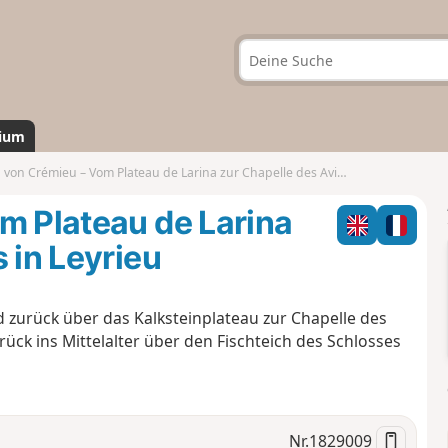
ium
on Crémieu – Vom Plateau de Larina zur Chapelle des Aviateurs in Leyrieu
m Plateau de Larina
 in Leyrieu
 zurück über das Kalksteinplateau zur Chapelle des
ück ins Mittelalter über den Fischteich des Schlosses
Nr.
1829009