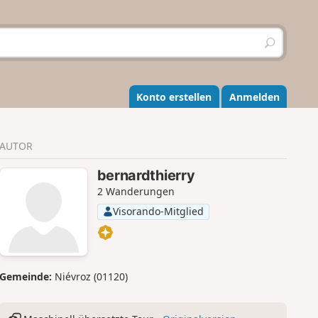
S
u
c
h
e
Konto erstellen
Anmelden
n
AUTOR
bernardthierry
2 Wanderungen
Visorando-Mitglied
Gemeinde:
Niévroz (01120)