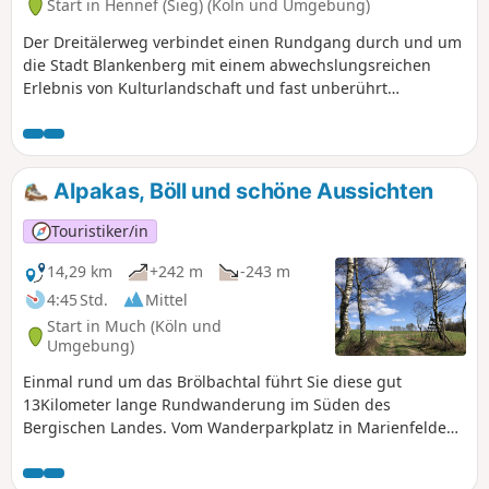
Start in Hennef (Sieg) (Köln und Umgebung)
Der Dreitälerweg verbindet einen Rundgang durch und um
die Stadt Blankenberg mit einem abwechslungsreichen
Erlebnis von Kulturlandschaft und fast unberührt
anmutender artenreicher Naturlandschaft. Der Weg führt
über die Höhen der Stadt Blankenberg mit den ehemaligen
Weinbergsterrassen in das idyllische Tal des Ahrenbachs
und vom Naturschutzgebiet Krabachtal zum einstigen
Alpakas, Böll und schöne Aussichten
Kloster Merten mit seinem neobarocken Schlossgarten und
der Orangerie.
Touristiker/in
14,29 km
+242 m
-243 m
4:45 Std.
Mittel
Start in Much (Köln und
Umgebung)
Einmal rund um das Brölbachtal führt Sie diese gut
13Kilometer lange Rundwanderung im Süden des
Bergischen Landes. Vom Wanderparkplatz in Marienfelde
aus wandern Sie Richtung Bruchhausen und
Niederbreidenbach durch sanfte Feldlandschaften und an