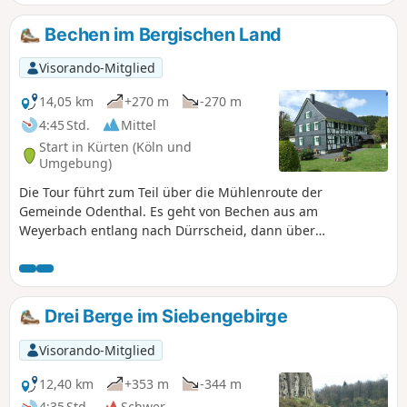
Bechen im Bergischen Land
Visorando-Mitglied
14,05 km
+270 m
-270 m
4:45 Std.
Mittel
Start in Kürten (Köln und
Umgebung)
Die Tour führt zum Teil über die Mühlenroute der
Gemeinde Odenthal. Es geht von Bechen aus am
Weyerbach entlang nach Dürrscheid, dann über
Trienenhaus an der Liesenberger Mühle vorbei und über
Kochsfeld wieder zurück nach Bechen.
Drei Berge im Siebengebirge
Visorando-Mitglied
12,40 km
+353 m
-344 m
4:35 Std.
Schwer