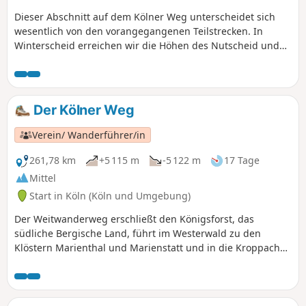
Dieser Abschnitt auf dem Kölner Weg unterscheidet sich
wesentlich von den vorangegangenen Teilstrecken. In
Winterscheid erreichen wir die Höhen des Nutscheid und
brauchen bis Altenherfen nur eine Steigung zu bewältigen.
Wir gehen auf breiten Waldwegen und erwandern uns
herrliche Ausblicke auf die Berge jenseits des Siegtals, auf
den Westerwald und das Siebengebirge. Erst hinter
Der Kölner Weg
Altenherfen senkt sich der Kölner Weg ins Tal, bevor wir
hinter Rieferath nochmals stramm ansteigen müssen.
Verein/ Wanderführer/in
Unsere abwechslungsreiche Wanderung endet in Herchen,
einem Luftkurort an einer der schönsten Stellen im Siegtal.
261,78 km
+5 115 m
-5 122 m
17 Tage
Mittel
Start in Köln (Köln und Umgebung)
Der Weitwanderweg erschließt den Königsforst, das
südliche Bergische Land, führt im Westerwald zu den
Klöstern Marienthal und Marienstatt und in die Kroppacher
Schweiz, einer der reizvollsten Landstriche des
Westerwaldes. Wir erwandern Hachenburg, den Hohen
Westerwald und erreichen mit 567 Metern den höchsten
Punkt des Kölner Weges auf der Marienberger Höhe. Ein