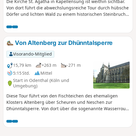
Die Kirche St. Agatha in Kapellensüng ist weithin sichtbar.
Von dort führt die abwechslungsreiche Tour durch hübsche
Dörfer und lichten Wald zu einem historischen Steinbruch
bei Lindlar. Auf dem Rückweg, in den Wiesen vor
Hartegasse, erwartet uns ein "special effect": St. Agathens
Turm scheint aus der Wiese emporzuwachsen.
Von Altenberg zur Dhünntalsperre
Visorando-Mitglied
15,79 km
+263 m
-271 m
5:15 Std.
Mittel
Start in Odenthal (Köln und
Umgebung)
Diese Tour führt von den Fischteichen des ehemaligen
Klosters Altenberg über Scheuren und Neschen zur
Dhünntalsperre. Von dort über die sogenannte Wasserroute
zurück, am Altenberger Dom vorbei, wieder zum Startpunkt
zurück.