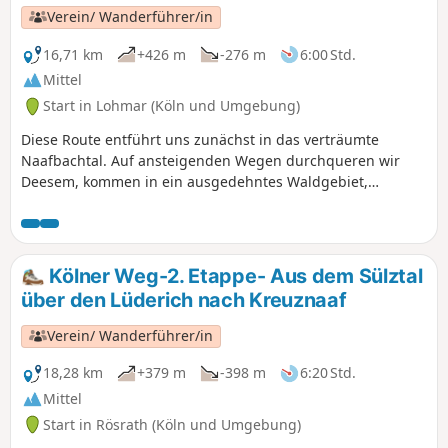
Verein/ Wanderführer/in
16,71 km
+426 m
-276 m
6:00 Std.
Mittel
Start in Lohmar (Köln und Umgebung)
Diese Route entführt uns zunächst in das verträumte
Naafbachtal. Auf ansteigenden Wegen durchqueren wir
Deesem, kommen in ein ausgedehntes Waldgebiet,
wandern bis zum Wahnbach und erreichen Neunkirchen.
Dort ist die Kirche St. Margareta eine Besichtigung wert.
Über Ingersau gelangen wir in das Bröltal. Hinter
Winterscheiderbröl bewältigen wir nochmals eine
Kölner Weg-2. Etappe- Aus dem Sülztal
anstrengende Steigung, bevor wir in Winterscheid an der
über den Lüderich nach Kreuznaaf
Kirche St. Servatius eintreffen.
Verein/ Wanderführer/in
18,28 km
+379 m
-398 m
6:20 Std.
Mittel
Start in Rösrath (Köln und Umgebung)