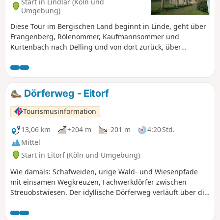
Start in Lindlar (Köln und
Umgebung)
Diese Tour im Bergischen Land beginnt in Linde, geht über
Frangenberg, Rölenommer, Kaufmannsommer und
Kurtenbach nach Delling und von dort zurück, über
Schultheismühle, Olpermühle, an Kohlgrube vorbei, über
Bosbach, und Müllersommer wieder nach Linde.
Dörferweg - Eitorf
Tourismusinformation
13,06 km
+204 m
-201 m
4:20 Std.
Mittel
Start in Eitorf (Köln und Umgebung)
Wie damals: Schafweiden, urige Wald- und Wiesenpfade
mit einsamen Wegkreuzen, Fachwerkdörfer zwischen
Streuobstwiesen. Der idyllische Dörferweg verläuft über die
sanften Höhen des Leuscheid und bietet schöne Fernblicke.
Zurück in Eitorf warten zahlreiche Einkehrmöglichkeiten.