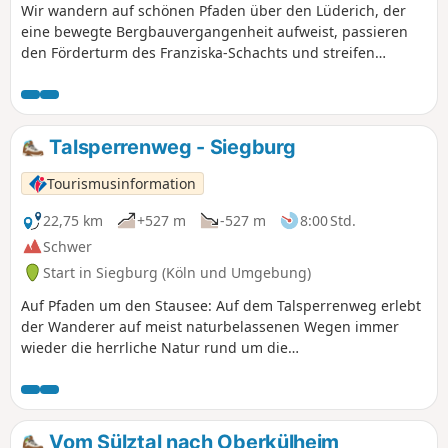
Wir wandern auf schönen Pfaden über den Lüderich, der
eine bewegte Bergbauvergangenheit aufweist, passieren
den Förderturm des Franziska-Schachts und streifen
Hoffnungsthal. Später kommen wir in Hofferhof an einer
Kornbrennerei vorbei, durchwandern das Tal des
Kupfersiefer Bachs und erreichen hinter Oberschönrath
einen Aussichtspunkt auf die Kölner Bucht und das
Talsperrenweg - Siegburg
Siebengebirge. Über die Gammersbacher Mühle und das
malerische Fachwerkdorf Muchensiefen gelangen wir nach
Tourismusinformation
Kreuznaaf am Naafbach.
22,75 km
+527 m
-527 m
8:00 Std.
Schwer
Start in Siegburg (Köln und Umgebung)
Auf Pfaden um den Stausee: Auf dem Talsperrenweg erlebt
der Wanderer auf meist naturbelassenen Wegen immer
wieder die herrliche Natur rund um die
Wahnbachtalsperre. Man genießt an vielen Stellen Blicke
weit über die Talsperre hinaus. Anspruchsvolle, teils
schmale und vielfach historische Wanderpfade führen den
Wanderer durch zahlreiche Siefen und über waldige
Vom Sülztal nach Oberkülheim