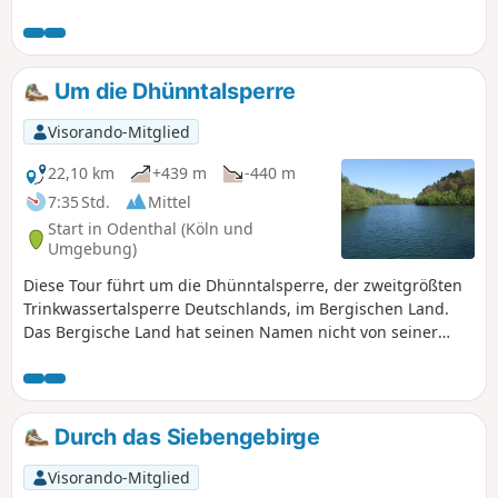
nach Königswinter und am Rhein entlang wieder zurück
nach Dollendorf.
Um die Dhünntalsperre
Visorando-Mitglied
22,10 km
+439 m
-440 m
7:35 Std.
Mittel
Start in Odenthal (Köln und
Umgebung)
Diese Tour führt um die Dhünntalsperre, der zweitgrößten
Trinkwassertalsperre Deutschlands, im Bergischen Land.
Das Bergische Land hat seinen Namen nicht von seiner
Landschaftsform, wie man es vielleicht vermuten könnte,
sondern von seinen früheren Landesherren, den Herzögen
von Berg.
Durch das Siebengebirge
Visorando-Mitglied