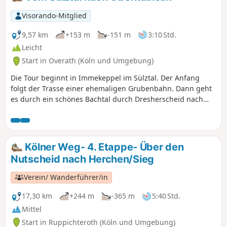
Hügelrücken.
Visorando-Mitglied
9,57 km
+153 m
-151 m
3:10 Std.
Leicht
Start in Overath (Köln und Umgebung)
Die Tour beginnt in Immekeppel im Sülztal. Der Anfang
folgt der Trasse einer ehemaligen Grubenbahn. Dann geht
es durch ein schönes Bachtal durch Dresherscheid nach
Wildphal und Oberkühlheim. Dann kommen wir an
Obersteeg vorbei wieder zurück zum Startpunkt.
Kölner Weg- 4. Etappe- Über den
Nutscheid nach Herchen/Sieg
Verein/ Wanderführer/in
17,30 km
+244 m
-365 m
5:40 Std.
Mittel
Start in Ruppichteroth (Köln und Umgebung)