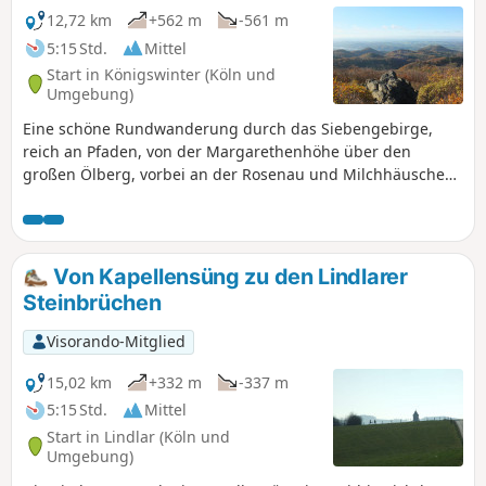
12,72 km
+562 m
-561 m
5:15 Std.
Mittel
Start in Königswinter (Köln und
Umgebung)
Eine schöne Rundwanderung durch das Siebengebirge,
reich an Pfaden, von der Margarethenhöhe über den
großen Ölberg, vorbei an der Rosenau und Milchhäuschen,
über den Schellenberg und Geisberg, vorbei an
Jungfernhard, über den Erpelntalskopf zur Löwenburg und
wieder zur Margarethenhöhe. Ein Muss für Wanderer, die
viel Wald und Fernblicke mögen.
Von Kapellensüng zu den Lindlarer
Steinbrüchen
Visorando-Mitglied
15,02 km
+332 m
-337 m
5:15 Std.
Mittel
Start in Lindlar (Köln und
Umgebung)