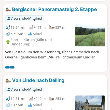
Obstbäumen entlang. Die Erhebungen rund um das Tal
ermöglichen Ihnen dabei immer wieder schöne Ausblicke
Bergischer Panoramasteig 2. Etappe
und hier und da werden Sie tolle Picknickplätze für eine
Rast finden. Falls Sie unterwegs aber lieber einkehren
Visorando-Mitglied
möchten, bieten sich unter anderem die Gaststätte
Stommel in Müllerhof und das Café Alte Schule bei
19,24 km
+471 m
-537 m
Niederbonrath an. Dort macht der Weg dann auch eine
6:50 Std.
Mittel
Kurve und bringt Sie zurück zum Ausgangspunkt.
Start in Kürten (Köln und
Umgebung)
Von Biesfeld um den Wiesenberg, über Hommerich nach
Oberheiligenhoven beim LVR-Freilichtmuseum Lindlar.
Von Linde nach Delling
Visorando-Mitglied
12,51 km
+249 m
-253 m
4:15 Std.
Mittel