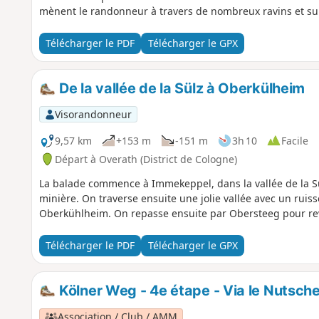
mènent le randonneur à travers de nombreux ravins et sur
Télécharger le PDF
Télécharger le GPX
De la vallée de la Sülz à Oberkülheim
Visorandonneur
9,57 km
+153 m
-151 m
3h 10
Facile
Départ à Overath (District de Cologne)
La balade commence à Immekeppel, dans la vallée de la Sül
minière. On traverse ensuite une jolie vallée avec un ruis
Oberkühlheim. On repasse ensuite par Obersteeg pour rev
Télécharger le PDF
Télécharger le GPX
Kölner Weg - 4e étape - Via le Nutsch
Association / Club / AMM