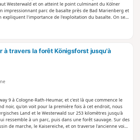
t Westerwald et on atteint le point culminant du Kölner
Un impressionnant parc de basalte près de Bad Marienberg et
n expliquent l'importance de l'exploitation du basalte. On sera
lacustre du Westerwald près de Dreifelden et on arrivera à
ur la dernière partie, on marchera jusqu'au Drachenfels et à
à travers la forêt Königsforst jusqu'à
ne
ramway 9 à Cologne-Rath-Heumar, et c'est là que commence le
 noir, qu'on voit pour la première fois à cet endroit, nous
ergisches Land et le Westerwald sur 253 kilomètres jusqu'à
i ressemble à un parc, puis dans une forêt sauvage. Sur des
in de marche, le Kaisereiche, et on traverse l'ancienne voie
vallée du Wahlbach jusqu'à Lehmbach et Sülze via le Tütberg.