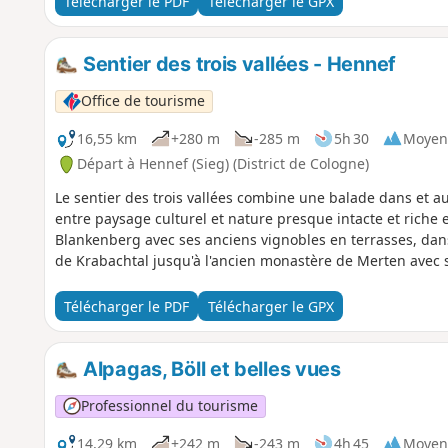
Télécharger le PDF
Télécharger le GPX
Sentier des trois vallées - Hennef
Office de tourisme
16,55 km
+280 m
-285 m
5h 30
Moyen
Départ à Hennef (Sieg) (District de Cologne)
Le sentier des trois vallées combine une balade dans et a
entre paysage culturel et nature presque intacte et riche e
Blankenberg avec ses anciens vignobles en terrasses, dans 
de Krabachtal jusqu'à l'ancien monastère de Merten avec 
Télécharger le PDF
Télécharger le GPX
Alpagas, Böll et belles vues
Professionnel du tourisme
14,29 km
+242 m
-243 m
4h 45
Moyen