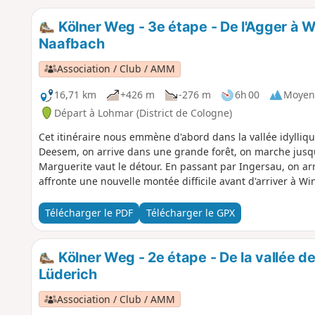
Kölner Weg - 3e étape - De l'Agger à W
Naafbach
Association / Club / AMM
16,71 km
+426 m
-276 m
6h 00
Moyen
Départ à Lohmar (District de Cologne)
Cet itinéraire nous emmène d'abord dans la vallée idylli
Deesem, on arrive dans une grande forêt, on marche jusqu'
Marguerite vaut le détour. En passant par Ingersau, on arr
affronte une nouvelle montée difficile avant d'arriver à Win
Télécharger le PDF
Télécharger le GPX
Kölner Weg - 2e étape - De la vallée de
Lüderich
Association / Club / AMM