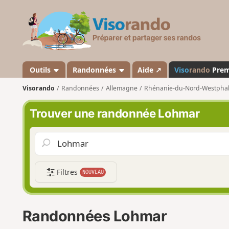
V
i
s
o
r
a
Outils
Randonnées
Aide ↗
Viso
rando
Pre
n
Visorando
Randonnées
Allemagne
Rhénanie-du-Nord-Westphal
d
o
Trouver une randonnée Lohmar
Filtres
NOUVEAU
Randonnées Lohmar