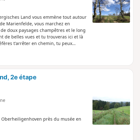
Bergisches Land vous emmène tout autour
 de Marienfelde, vous marchez en
 de doux paysages champêtres et le long
nt de belles vues et tu trouveras ici et là
fères t'arrêter en chemin, tu peux
e Schule près de Niederbonrath. Là, le
nd, 2e étape
ne
à Oberheiligenhoven près du musée en