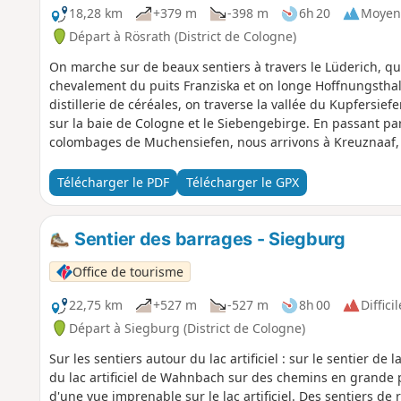
18,28 km
+379 m
-398 m
6h 20
Moyen
Départ à Rösrath (District de Cologne)
On marche sur de beaux sentiers à travers le Lüderich, q
chevalement du puits Franziska et on longe Hoffnungsthal.
distillerie de céréales, on traverse la vallée du Kupfersie
sur la baie de Cologne et le Siebengebirge. En passant pa
colombages de Muchensiefen, nous arrivons à Kreuznaaf,
Télécharger le PDF
Télécharger le GPX
Sentier des barrages - Siegburg
Office de tourisme
22,75 km
+527 m
-527 m
8h 00
Difficil
Départ à Siegburg (District de Cologne)
Sur les sentiers autour du lac artificiel : sur le sentier 
du lac artificiel de Wahnbach sur des chemins en grande p
d'une vue imprenable sur le lac artificiel. Des sentiers de