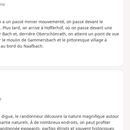
ne
ui a un passé minier mouvementé, on passe devant le
 Plus tard, on arrive à Hofferhof, où on passe devant une
fer Bach et, derrière Oberschönrath, on atteint un point de vue
r le moulin de Gammersbach et le pittoresque village à
 au bord du Naafbach.
e
de la digue, le randonneur découvre la nature magnifique autour
artie naturels. À de nombreux endroits, on peut profiter
 randonnée exigeants, parfois étroits et souvent historiques,