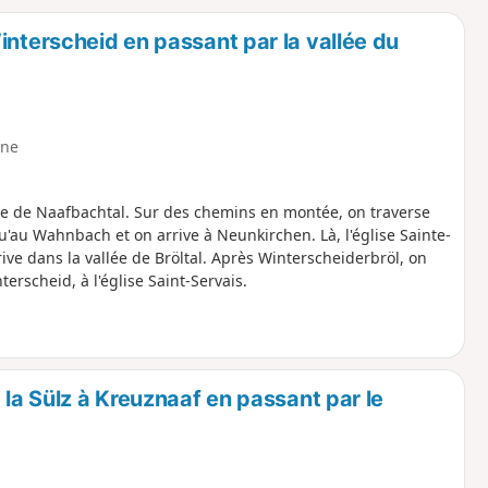
o
a
interscheid en passant par la vallée du
i
m
p
ne
que de Naafbachtal. Sur des chemins en montée, on traverse
au Wahnbach et on arrive à Neunkirchen. Là, l'église Sainte-
ive dans la vallée de Bröltal. Après Winterscheiderbröl, on
terscheid, à l'église Saint-Servais.
 la Sülz à Kreuznaaf en passant par le