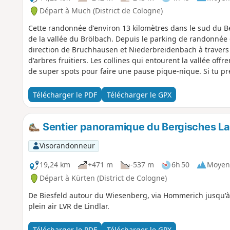
Départ à Much (District de Cologne)
Cette randonnée d'environ 13 kilomètres dans le sud du 
de la vallée du Brölbach. Depuis le parking de randonnée
direction de Bruchhausen et Niederbreidenbach à travers
d'arbres fruitiers. Les collines qui entourent la vallée offre
de super spots pour faire une pause pique-nique. Si tu pré
t'arrêter au restaurant Stommel à Müllerhof et au café Alt
chemin fait un virage et te ramène au point de départ.
Télécharger le PDF
Télécharger le GPX
Sentier panoramique du Bergisches La
Visorandonneur
19,24 km
+471 m
-537 m
6h 50
Moyen
Départ à Kürten (District de Cologne)
De Biesfeld autour du Wiesenberg, via Hommerich jusqu'
plein air LVR de Lindlar.
Télécharger le PDF
Télécharger le GPX