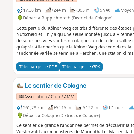
17,30 km
+244 m
-365 m
5h 40
Moyen
Départ à Ruppichteroth (District de Cologne)
Cette partie du Kölner Weg est très différente des étapes
Nutscheid et il n'y a qu'une seule montée jusqu'à Altenher
de superbes vues sur les montagnes au-delà de la vallée de
qu'après Altenherfen que le Kölner Weg descend dans la v
randonnée variée se termine à Herchen, une station climat
la Sieg.
Télécharger le PDF
Télécharger le GPX
Le sentier de Cologne
Association / Club / AMM
261,78 km
+5 115 m
-5 122 m
17 jours
Départ à Cologne (District de Cologne)
Ce sentier de grande randonnée permet de découvrir la fo
Westerwald aux monastères de Marienthal et Marienstatt e