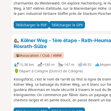
charmantes du Westerwald. On explore Hachenburg, le Hau
Weg, à 567 mètres d'altitude, sur la Marienberger Höhe. 
le parc industriel tertiaire Stöffel près de Stockum-Püsche
transportés dans le paysage culturel unique de la région 
Neustadt (Wied) en passant par la Suisse de Metteshahn. S
Télécharger le PDF
Télécharger le GPX
Königswinter.
Kölner Weg - 1ère étape - Rath-Heumar 
Rösrath-Sülze
Association / Club / AMM
15,38 km
+180 m
-147 m
4h 55
Moyen
Départ à Cologne (District de Cologne)
Königsforst, c'est le nom de l'arrêt où finit la ligne de t
Kölner Weg. Le balisage du Kölner Weg, un K blanc sur fond
guidera désormais en toute sécurité à travers le sud du B
Königswinter. On commence par flâner dans un paysage qu
chemins larges et en pente douce, on passe devant un bass
ferrée Bensberg - Rösrath, avant de traverser la paisible 