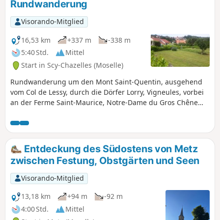
Rundwanderung
Visorando-Mitglied
16,53 km
+337 m
-338 m
5:40 Std.
Mittel
Start in Scy-Chazelles (Moselle)
Rundwanderung um den Mont Saint-Quentin, ausgehend
vom Col de Lessy, durch die Dörfer Lorry, Vigneules, vorbei
an der Ferme Saint-Maurice, Notre-Dame du Gros Chêne
und Châtel-Saint-Germain.
Entdeckung des Südostens von Metz
zwischen Festung, Obstgärten und Seen
Visorando-Mitglied
13,18 km
+94 m
-92 m
4:00 Std.
Mittel