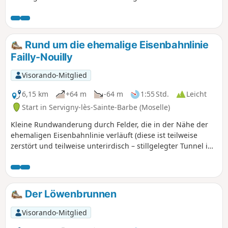
Rund um die ehemalige Eisenbahnlinie
Failly-Nouilly
Visorando-Mitglied
6,15 km
+64 m
-64 m
1:55 Std.
Leicht
Start in Servigny-lès-Sainte-Barbe (Moselle)
Kleine Rundwanderung durch Felder, die in der Nähe der
ehemaligen Eisenbahnlinie verläuft (diese ist teilweise
zerstört und teilweise unterirdisch – stillgelegter Tunnel in
der Nähe von Nouilly) und mit einem Besuch des
ehemaligen Bahnhofs in Nouilly, der heute privat genutzt
wird, ergänzt werden kann.
Der Löwenbrunnen
Visorando-Mitglied