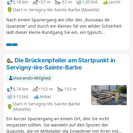
3,18 km
+57 m
-57 m
1:05 Std.
Leicht
Start in Servigny-lès-Sainte-Barbe (Moselle)
Nach einem Spaziergang am Ufer des „Ruisseau de
Quarante“ und durch ein kleines Tal von wilder Schönheit
lädt dieser kleine Rundgang Sie ein, ein typisch
lothringisches Straßendorf zu entdecken: Servigny-lès-
Sainte-Barbe, das es verstanden hat, sein
außergewöhnliches architektonisches Erbe zu bewahren.
Die Brückenpfeiler am Startpunkt in
Servigny-lès-Sainte-Barbe
Visorando-Mitglied
9,74 km
+152 m
-153 m
3:15 Std.
Mittel
Start in Servigny-lès-Sainte-Barbe
(Moselle)
Ein kurzer Spaziergang an einem Ort, den Sie nicht
verpassen sollten. Sie wandeln auf den Spuren der
Queulots, die im Mittelalter die Einwohner mit ihren mit