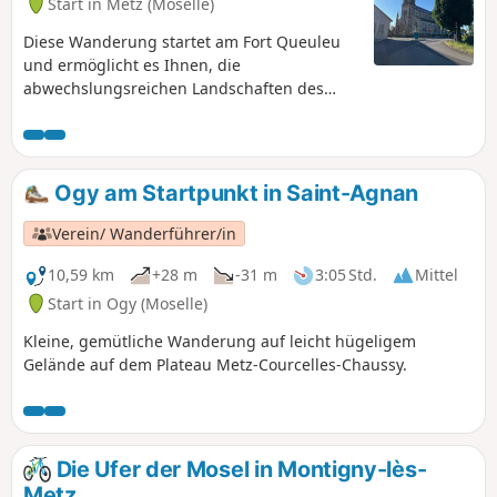
Start in Metz (Moselle)
Diese Wanderung startet am Fort Queuleu
und ermöglicht es Ihnen, die
abwechslungsreichen Landschaften des
südlichen Metz zu entdecken oder
wiederzuentdecken. Nachdem Sie die
Umgebung des Fort Queuleu, einer
historischen Stätte, erkundet haben,
Ogy am Startpunkt in Saint-Agnan
gelangen Sie in das Dorf Peltre mit seinen
berühmten Obstgärten, wo Sie je nach
Verein/ Wanderführer/in
Jahreszeit und Lust selbst Obst pflücken
können. Dieses Dorf wurde 2020 und 2021 in
10,59 km
+28 m
-31 m
3:05 Std.
Mittel
der Rangliste der Gemeinden mit weniger
Start in Ogy (Moselle)
als 2000 Einwohnern, in denen es sich gut
Kleine, gemütliche Wanderung auf leicht hügeligem
leben lässt, ausgezeichnet. Anschließend
Gelände auf dem Plateau Metz-Courcelles-Chaussy.
kehren Sie in Richtung des Stadtteils
Technopole zurück, wobei Sie die Wege
entlang der Seen Ariane und Symphonie
durchqueren, zwei Naturschutzgebiete mit
großer Artenvielfalt.
Die Ufer der Mosel in Montigny-lès-
Metz