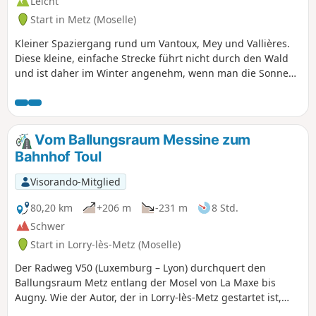
Leicht
Start in Metz (Moselle)
Kleiner Spaziergang rund um Vantoux, Mey und Vallières.
Diese kleine, einfache Strecke führt nicht durch den Wald
und ist daher im Winter angenehm, wenn man die Sonne
sucht. Sie führt Sie zur Kirche von Mey und zum Waschhaus
von Vallières.
Vom Ballungsraum Messine zum
Bahnhof Toul
Visorando-Mitglied
80,20 km
+206 m
-231 m
8 Std.
Schwer
Start in Lorry-lès-Metz (Moselle)
Der Radweg V50 (Luxemburg – Lyon) durchquert den
Ballungsraum Metz entlang der Mosel von La Maxe bis
Augny. Wie der Autor, der in Lorry-lès-Metz gestartet ist,
gelangt man leicht dorthin und folgt ihm dann bis nach