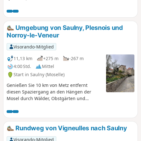
Gülle beschmierten Stöcken erschreckten.
Umgebung von Saulny, Plesnois und
Norroy-le-Veneur
Visorando-Mitglied
11,13 km
+275 m
-267 m
4:00 Std.
Mittel
Start in Saulny (Moselle)
Genießen Sie 10 km von Metz entfernt
diesen Spaziergang an den Hängen der
Mosel durch Wälder, Obstgärten und
Weinberge.
Rundweg von Vigneulles nach Saulny
Visorando-Mitglied