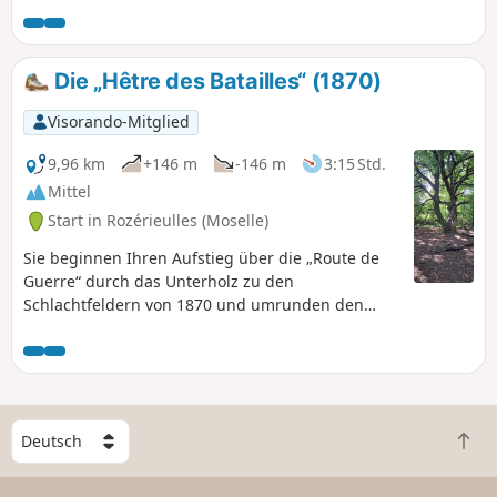
Die „Hêtre des Batailles“ (1870)
Visorando-Mitglied
9,96 km
+146 m
-146 m
3:15 Std.
Mittel
Start in Rozérieulles (Moselle)
Sie beginnen Ihren Aufstieg über die „Route de
Guerre“ durch das Unterholz zu den
Schlachtfeldern von 1870 und umrunden den
Bauernhof „de Moscou“, um die etwa 200 Jahre
alte „Buche der Schlachten“ zu besichtigen, die
sich auf natürliche Weise durch Ableger vermehrt
hat. Steigen Sie über die „Route du Fort Jeanne
d’Arc“ wieder hinab.
W
Z
ä
u
h