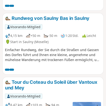
Kalksteinplateau und den Bois des Prussiens.
Rundweg von Saulny Bas in Saulny
Visorando-Mitglied
4,15 km
+50 m
-50 m
1:20 Std.
Leicht
Start in Saulny (Moselle)
Einfacher Rundweg, der Sie durch die Straßen und Gassen
des Dorfes führt und Ihnen eine kleine, angenehme und
mühelose Wanderung mit trockenen Füßen ermöglicht, um
dieses Dorf in der Nähe von Metz besser kennenzulernen.
Tour du Coteau du Soleil über Vantoux
und Mey
Visorando-Mitglied
8,47 km
+103 m
-94 m