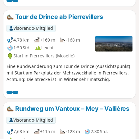
freien Blick auf die Kirche Saint-Brice, durchqueren ein
Gemüseanbaugebiet und wandern dann am Bach Ruisseau
de Saulny entlang.
Tour de Drince ab Pierrevillers
Visorando-Mitglied
4,78 km
+169 m
-168 m
1:50 Std.
Leicht
Start in Pierrevillers (Moselle)
Eine Rundwanderung zum Tour de Drince (Aussichtspunkt)
mit Start am Parkplatz der Mehrzweckhalle in Pierrevillers.
Achtung: Die Strecke ist im Winter sehr matschig.
Rundweg um Vantoux – Mey – Vallières
Visorando-Mitglied
7,68 km
+115 m
-123 m
2:30 Std.