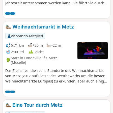
Jahreszeit unternommen werden kann. Sie führt Sie durch
einen Teil des Dorfes Plappeville, vorbei an seiner Kirche
(aus dem 11. bis 15. Jahrhundert) und durch einige seiner
schönsten Gassen.
Weihnachtsmarkt in Metz
Visorando-Mitglied
6,71 km
+20 m
-22 m
2:00 Std.
Leicht
Start in Longeville-lès-Metz
(Moselle)
Das Ziel ist es, die sechs Standorte des Weihnachtsmarkts
von Metz (2017 auf Platz 9 des Wettbewerbs um die besten
Weihnachtsmärkte Europas) zu erkunden, aber auch einige
Viertel dieser schönen Stadt mit ihrer so reichen
Vergangenheit zu besuchen, von der Römerzeit bis heute,
einschließlich der „deutschen“ Perioden zwischen 1870 und
1918 sowie zwischen 1940 und 1944.
Eine Tour durch Metz