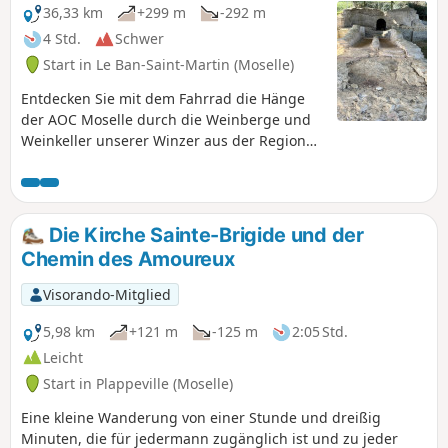
36,33 km
+299 m
-292 m
4 Std.
Schwer
Start in Le Ban-Saint-Martin (Moselle)
Entdecken Sie mit dem Fahrrad die Hänge
der AOC Moselle durch die Weinberge und
Weinkeller unserer Winzer aus der Region
Metz mit Zwischenstopps im Haus von
Robert Schuman, am galloromanischen
Aquädukt sowie am Denkmal der Schlacht
von Dornot-Corny. Die Rückfahrt erfolgt
Die Kirche Sainte-Brigide und der
entlang der Voie Bleue am Ufer der Mosel.
Chemin des Amoureux
Warnung: Diese Strecke ist vor allem auf der
Hinfahrt recht technisch und führt über
Visorando-Mitglied
steinige Wege, die bei Nässe gefährlich sein
können. Vergessen Sie nicht Ihre
5,98 km
+121 m
-125 m
2:05 Std.
persönliche Schutzausrüstung und seien Sie
Leicht
vorsichtig.
Start in Plappeville (Moselle)
Eine kleine Wanderung von einer Stunde und dreißig
Minuten, die für jedermann zugänglich ist und zu jeder