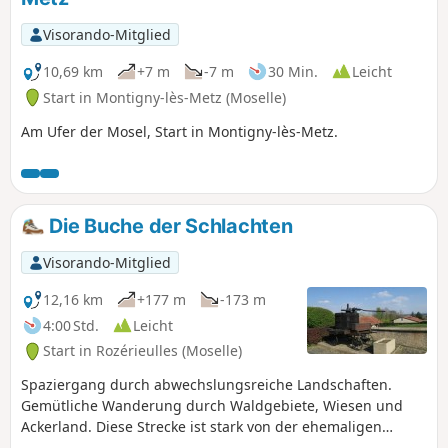
Visorando-Mitglied
10,69 km
+7 m
-7 m
30 Min.
Leicht
Start in Montigny-lès-Metz (Moselle)
Am Ufer der Mosel, Start in Montigny-lès-Metz.
Die Buche der Schlachten
Visorando-Mitglied
12,16 km
+177 m
-173 m
4:00 Std.
Leicht
Start in Rozérieulles (Moselle)
Spaziergang durch abwechslungsreiche Landschaften.
Gemütliche Wanderung durch Waldgebiete, Wiesen und
Ackerland. Diese Strecke ist stark von der ehemaligen
militärischen Präsenz geprägt.