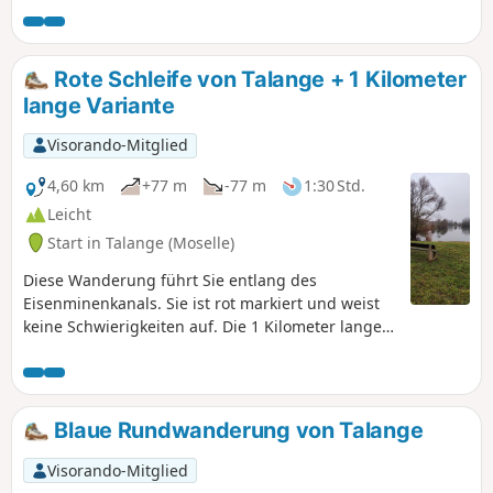
Rote Schleife von Talange + 1 Kilometer
lange Variante
Visorando-Mitglied
4,60 km
+77 m
-77 m
1:30 Std.
Leicht
Start in Talange (Moselle)
Diese Wanderung führt Sie entlang des
Eisenminenkanals. Sie ist rot markiert und weist
keine Schwierigkeiten auf. Die 1 Kilometer lange
Variante befindet sich zwischen den Punkten 2
und 3, rund um den Teich von Mancourt, und ist
durch zwei Hinweisschilder gekennzeichnet.
Blaue Rundwanderung von Talange
Visorando-Mitglied