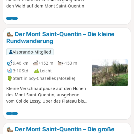
den Wald auf dem Mont Saint-Quentin.
Der Mont Saint-Quentin – Die kleine
Rundwanderung
Visorando-Mitglied
9,46 km
+152 m
-153 m
3:10 Std.
Leicht
Start in Scy-Chazelles (Moselle)
Kleine Verschnaufpause auf den Höhen
des Mont Saint-Quentin, ausgehend
vom Col de Lessy. Über das Plateau bis
zum Bauernhof Saint-Georges, dann
nach Vazelle und zurück über Lessy.
Der Mont Saint-Quentin – Die große