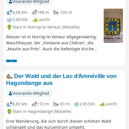
Visorando-Mitglied
6,08 km
+98 m
-105 m
2:00 Std.
Leicht
Start in Norroy-le-Veneur (Moselle)
Wasser ist in Norroy-le-Veneur allgegenwärtig:
Waschhäuser, der „Fontaine aux Chênes“, die
„Moulin aux Prés“. Auch die befestigte Kirche
und die Highland-Rinder sind einen Abstecher
wert.
Der Wald und der Lac d’Amnéville von
Hagondange aus
Visorando-Mitglied
8,83 km
+72 m
-63 m
2:45 Std.
Leicht
Start in Hagondange (Moselle)
Eine Wanderung, die sich durch diesen schönen Wald
schlängelt und das Kurzentrum umgeht.