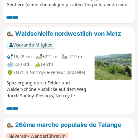
Gentière (einen ehemaligen privaten Tierpark, der zu einem
Wald wurde), die Kalksteinwiese mit ihrem einzigartigen
Blick auf Saulny oder auch einen sehr schönen Abstieg
durch den Bois de Plesnois.
Waldschleife nordwestlich von Metz
Visorando-Mitglied
16,48 km
+221 m
-219 m
5:20 Std.
Leicht
Start in Norroy-le-Veneur (Moselle)
Spaziergang durch Felder und
WälderSchöne Ausblicke auf dem Weg
durch Saulny, Plesnois, Norroy-le-
Veneur und Semécourt.
26ème marche populaire de Talange
Verein/ Wanderführer/in