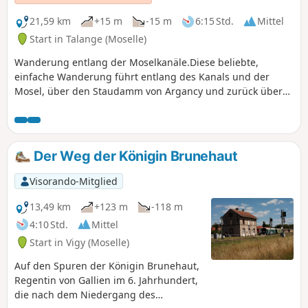
21,59 km
+15 m
-15 m
6:15 Std.
Mittel
Start in Talange (Moselle)
Wanderung entlang der Moselkanäle.Diese beliebte,
einfache Wanderung führt entlang des Kanals und der
Mosel, über den Staudamm von Argancy und zurück über
Ennery und Ay-sur-Moselle entlang der Mosel.
Der Weg der Königin Brunehaut
Visorando-Mitglied
13,49 km
+123 m
-118 m
4:10 Std.
Mittel
Start in Vigy (Moselle)
Auf den Spuren der Königin Brunehaut,
Regentin von Gallien im 6. Jahrhundert,
die nach dem Niedergang des