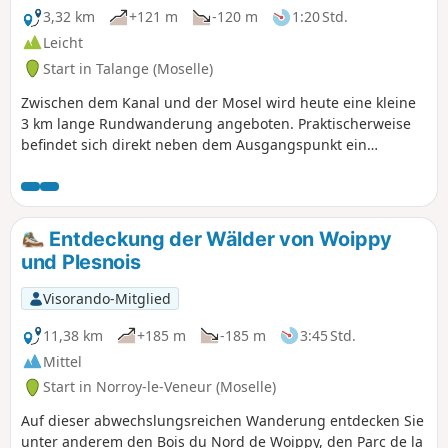
3,32 km
+121 m
-120 m
1:20 Std.
Leicht
Start in Talange (Moselle)
Zwischen dem Kanal und der Mosel wird heute eine kleine
3 km lange Rundwanderung angeboten. Praktischerweise
befindet sich direkt neben dem Ausgangspunkt ein
Parkplatz. Die Wanderung kann jederzeit verlängert
werden, indem man dem Kanal entweder in Richtung
Norden oder Süden folgt. Dieser Treidelpfad bietet uns
viele Kilometer, die wir in aller Sicherheit zurücklegen
Entdeckung der Wälder von Woippy
können.
und Plesnois
Visorando-Mitglied
11,38 km
+185 m
-185 m
3:45 Std.
Mittel
Start in Norroy-le-Veneur (Moselle)
Auf dieser abwechslungsreichen Wanderung entdecken Sie
unter anderem den Bois du Nord de Woippy, den Parc de la