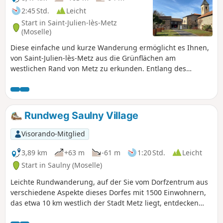
2:45 Std.
Leicht
Start in Saint-Julien-lès-Metz
(Moselle)
Diese einfache und kurze Wanderung ermöglicht es Ihnen,
von Saint-Julien-lès-Metz aus die Grünflächen am
westlichen Rand von Metz zu erkunden. Entlang des
Ruisseau de Vallières durchqueren Sie insbesondere die
Stadtteile Vallières und La Corchade, bis Sie das idyllische
Dorf Vantoux erreichen. Nach einem Abstecher zur Kirche
von Mey (12. Jahrhundert) und ihrem typischen Dorf kehren
Rundweg Saulny Village
Sie über Felder mit schöner Aussicht auf den Großraum
Metz nach Saint-Julien-lès-Metz zurück.
Visorando-Mitglied
3,89 km
+63 m
-61 m
1:20 Std.
Leicht
Start in Saulny (Moselle)
Leichte Rundwanderung, auf der Sie vom Dorfzentrum aus
verschiedene Aspekte dieses Dorfes mit 1500 Einwohnern,
das etwa 10 km westlich der Stadt Metz liegt, entdecken
können. Durch Gassen und auf Wegen genießen Sie einen