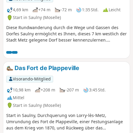
4,69 km
+74 m
-72 m
1:35 Std.
Leicht
Start in Saulny (Moselle)
Diese Rundwanderung durch die Wege und Gassen des
Dorfes Saulny ermöglicht es Ihnen, dieses 7 km westlich der
Stadt Metz gelegene Dorf besser kennenzulernen.
Abwechslungsreiche Strecke durch Wälder, Felder und
städtische Wege.
Das Fort de Plappeville
Visorando-Mitglied
10,98 km
+208 m
-207 m
3:45 Std.
Mittel
Start in Saulny (Moselle)
Start in Saulny, Durchquerung von Lorry-lès-Metz,
Umrundung des Fort de Plappeville, einer Festungsanlage
aus dem Krieg von 1870, und Rückweg über das