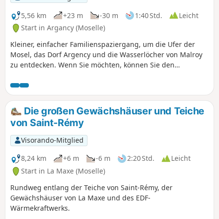
5,56 km
+23 m
-30 m
1:40 Std.
Leicht
Start in Argancy (Moselle)
Kleiner, einfacher Familienspaziergang, um die Ufer der
Mosel, das Dorf Argency und die Wasserlöcher von Malroy
zu entdecken. Wenn Sie möchten, können Sie den
Staudamm des Wasserkraftwerks von Argency überqueren.
Außerdem können Sie Wasservögel wie Enten, Reiher,
Blässhühner usw. beobachten.
Die großen Gewächshäuser und Teiche
von Saint-Rémy
Visorando-Mitglied
8,24 km
+6 m
-6 m
2:20 Std.
Leicht
Start in La Maxe (Moselle)
Rundweg entlang der Teiche von Saint-Rémy, der
Gewächshäuser von La Maxe und des EDF-
Wärmekraftwerks.