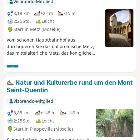
Visorando-Mitglied
8,18 km
+22 m
-15 m
2:25 Std.
Leicht
Start in Metz (Moselle)
Vom schönen Hauptbahnhof aus
durchqueren Sie das gallorömische Metz,
das mittelalterliche Metz, das königliche
Metz, das kaiserliche Metz und das Metz des
21. Jahrhunderts. Sie entdecken die
Kathedrale Saint-Étienne mit ihren 6000 m²
großen Glasfenstern. Das Musée de la Cour
Natur und Kulturerbe rund um den Mont
d'Or mit den gallorömischen Thermen vor
Saint-Quentin
Ort. Sie werden Metz so entdecken, wie Sie
es noch nie gesehen haben und wie ich es
Visorando-Mitglied
liebe.
6,85 km
+148 m
-149 m
2:25 Std.
Leicht
Start in Plappeville (Moselle)
Kleiner historischer Spaziergang durch