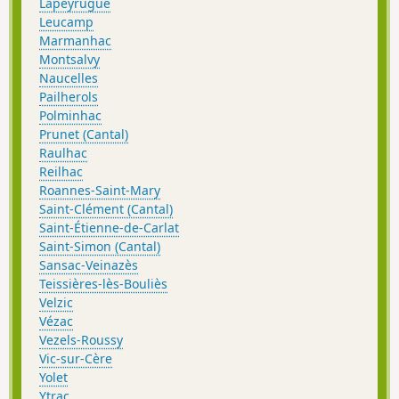
Lapeyrugue
Leucamp
Marmanhac
Montsalvy
Naucelles
Pailherols
Polminhac
Prunet (Cantal)
Raulhac
Reilhac
Roannes-Saint-Mary
Saint-Clément (Cantal)
Saint-Étienne-de-Carlat
Saint-Simon (Cantal)
Sansac-Veinazès
Teissières-lès-Bouliès
Velzic
Vézac
Vezels-Roussy
Vic-sur-Cère
Yolet
Ytrac