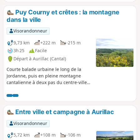
villages, douceur et verdure des
paysages auvergnats.
Puy Courny et crêtes : la montagne
dans la ville
Visorandonneur
9,73 km
+222 m
-215 m
3h 25
Facile
Départ à Aurillac (Cantal)
Courte balade urbaine le long de la
Jordanne, puis en pleine montagne
cantalienne à deux pas du centre-ville
d'Aurillac. Belles vues sur Aurillac et sur
la Chaîne des Puys. Présence de
troupeaux et de clôtures électriques.
Chiens interdits.
Entre ville et campagne à Aurillac
Visorandonneur
5,72 km
+108 m
-106 m