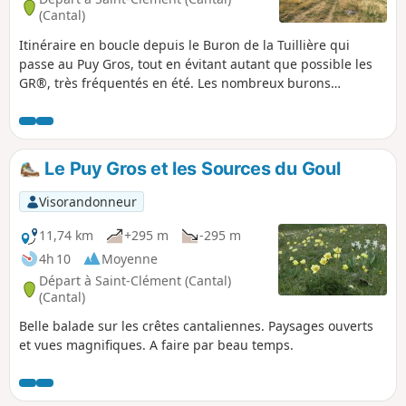
(Cantal)
Itinéraire en boucle depuis le Buron de la Tuillière qui
passe au Puy Gros, tout en évitant autant que possible les
GR®, très fréquentés en été. Les nombreux burons
rencontrés au fil de la randonnée offrent de beaux
moments. Randonnée réservée à des randonneurs
expérimentés (orientation, troupeaux, barbelés). Attention :
traversées de pâtures, avec vaches et taureaux. Donc
Le Puy Gros et les Sources du Goul
prudence (chiens, enfants, etc.). Et ne pas oublier de
refermer les portails après vos passages.
Visorandonneur
11,74 km
+295 m
-295 m
4h 10
Moyenne
Départ à Saint-Clément (Cantal)
(Cantal)
Belle balade sur les crêtes cantaliennes. Paysages ouverts
et vues magnifiques. A faire par beau temps.