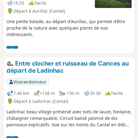
1h 55
Facile
Départ à Aurillac (Cantal)
Une petite balade, au départ d'Aurillac, qui permet d'être
proche de la nature avec quelques points de vue
intéressants.
Entre clocher et ruisseau de Cances au
départ de Ladinhac
Visorandonneur
7,46 km
+138 m
-130 m
2h 30
Facile
Départ à Ladinhac (Cantal)
Ladinhac beau village préservé avec toits de lauze, fontaine,
châtaigner remarquable. Circuit balisé jalonné de dix
panneaux explicatifs. Vue sur les monts du Cantal en début
de parcours. Traversée du Ruisseau de Cances au pont de
Brounhoux.