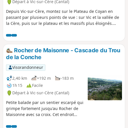
Départ à Vic-sur-Cère (Cantal)
Depuis Vic-sur-Cère, montez sur le Plateau de Coyan en
passant par plusieurs points de vue : sur Vic et la vallée de
la Cère, puis sur le plateau et les massifs plus éloignés.
L'itinéraire passe par le Rocher de Saint-Curiat, un ancien
ermitage et la Grotte des Anglais, ancien abri pour les
huguenots. En 2023, sentier entre (8) et (2) passant par le
Grotte des Anglais, interdit pour cause d'éboulement. Il est
Rocher de Maisonne - Cascade du Trou
toujours possible, jusqu'à indication contraire, de faire un
de la Conche
aller-retour jusqu'en (7) ou (8)
Visorandonneur
2,40 km
+192 m
-183 m
1h 15
Facile
Départ à Vic-sur-Cère (Cantal)
Petite balade par un sentier escarpé qui
grimpe fortement jusqu'au Rocher de
Maisonne avec sa croix. Cet endroit
offre un superbe point de vue sur la
ville de Vic-sur-Cère et la vallée de la