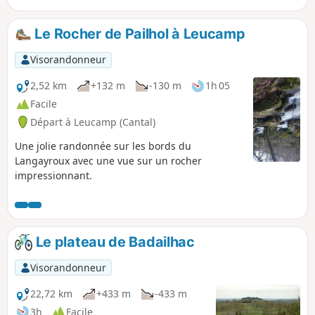
Le Rocher de Pailhol à Leucamp
Visorandonneur
2,52 km
+132 m
-130 m
1h 05
Facile
Départ à Leucamp (Cantal)
Une jolie randonnée sur les bords du
Langayroux avec une vue sur un rocher
impressionnant.
Le plateau de Badailhac
Visorandonneur
22,72 km
+433 m
-433 m
3h
Facile