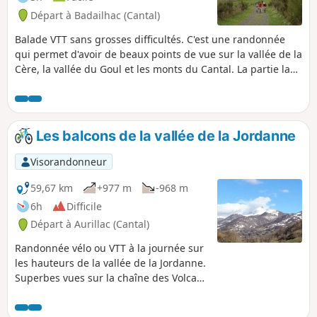
Départ à Badailhac (Cantal)
Balade VTT sans grosses difficultés. C'est une randonnée
qui permet d'avoir de beaux points de vue sur la vallée de la
Cère, la vallée du Goul et les monts du Cantal. La partie la
plus difficile se trouve sur les deux derniers kilomètres!
Les balcons de la vallée de la Jordanne
Visorandonneur
59,67 km
+977 m
-968 m
6h
Difficile
Départ à Aurillac (Cantal)
Randonnée vélo ou VTT à la journée sur
les hauteurs de la vallée de la Jordanne.
Superbes vues sur la chaîne des Volcans
d'Auvergne, routes peu fréquentées
dans l'ensemble, dénivelé, jolis petits