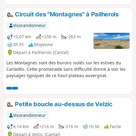
Cère, puis le détour par la Cascade du
Trou de la Conche procure un havre de
Circuit des "Montagnes" à Pailherols
fraîcheur.
Visorandonneur
10,07 km
+258 m
-263 m
3h 35
Moyenne
Départ à Pailherols (Cantal)
Les Montagnes sont des burons isolés sur les estives du
Carladès. Cette promenade sans difficulté donne à voir les
paysages typiques de ce haut-plateau auvergnat.
Petite boucle au-dessus de Velzic
Visorandonneur
4,14 km
+216 m
-216 m
1h 50
Facile
Départ à Velzic (Cantal)