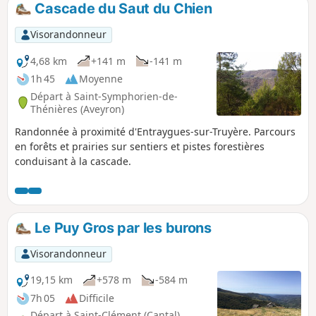
Cascade du Saut du Chien
Visorandonneur
4,68 km
+141 m
-141 m
1h 45
Moyenne
Départ à Saint-Symphorien-de-
Thénières (Aveyron)
Randonnée à proximité d'Entraygues-sur-Truyère. Parcours
en forêts et prairies sur sentiers et pistes forestières
conduisant à la cascade.
Le Puy Gros par les burons
Visorandonneur
19,15 km
+578 m
-584 m
7h 05
Difficile
Départ à Saint-Clément (Cantal)