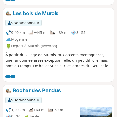
Les bois de Murols
Visorandonneur
9,40 km
+445 m
-439 m
3h 55
Moyenne
Départ à Murols (Aveyron)
À partir du village de Murols, aux accents montagnards,
une randonnée assez exceptionnelle, un peu difficile mais
hors du temps. De belles vues sur les gorges du Goul et le
ruisseau du Batut. De beaux panoramas sur les Monts du
Cantal avec le Puy Griou qui se détache au loin.
Rocher des Pendus
Visorandonneur
1,20 km
+60 m
-60 m
0h 30
Facile