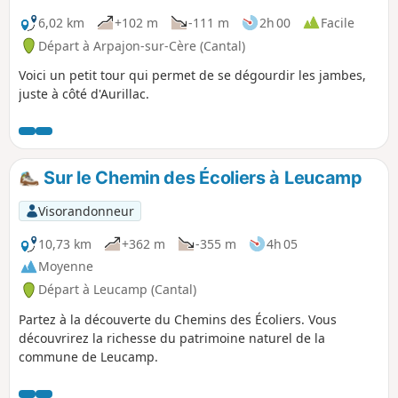
6,02 km
+102 m
-111 m
2h 00
Facile
Départ à Arpajon-sur-Cère (Cantal)
Voici un petit tour qui permet de se dégourdir les jambes,
juste à côté d'Aurillac.
Sur le Chemin des Écoliers à Leucamp
Visorandonneur
10,73 km
+362 m
-355 m
4h 05
Moyenne
Départ à Leucamp (Cantal)
Partez à la découverte du Chemins des Écoliers. Vous
découvrirez la richesse du patrimoine naturel de la
commune de Leucamp.