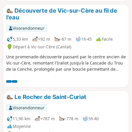
hameaux de Comblat, Vixouze et Olmet.
Elle emprunte des petites routes
Découverte de Vic-sur-Cère au fil de
agréables au relief légèrement marqué
l'eau
des deux côtés de la vallée. Avec un vélo
électrique, la randonnée n'en sera que
Visorandonneur
plus accessible et plus courte. Attention
cependant aux deux traversées de la
5,33 km
+92 m
-87 m
1h 45
Facile
N 122 !
Départ à Vic-sur-Cère (Cantal)
Une promenade-découverte passant par le centre ancien de
Vic-sur-Cère, remontant l'Iraliot jusqu'à la Cascade du Trou
de la Conche, prolongée par une boucle permettant de
longer le Bras de la Cère et découvrir une source d'eau
minérale oubliée.
Le Rocher de Saint-Curiat
Visorandonneur
11,90 km
+787 m
-778 m
5h 40
Moyenne