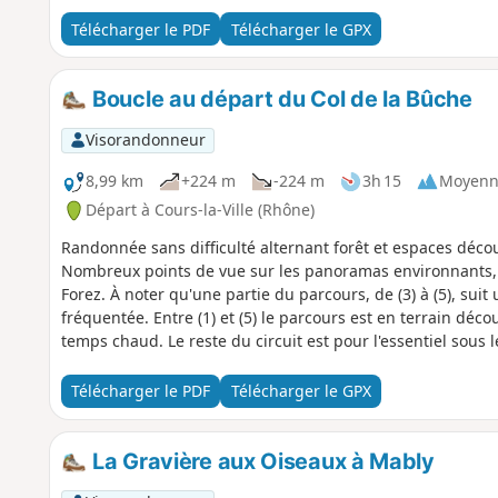
Télécharger le PDF
Télécharger le GPX
Boucle au départ du Col de la Bûche
Visorandonneur
8,99 km
+224 m
-224 m
3h 15
Moyenn
Départ à Cours-la-Ville (Rhône)
Randonnée sans difficulté alternant forêt et espaces décou
Nombreux points de vue sur les panoramas environnants, 
Forez. À noter qu'une partie du parcours, de (3) à (5), sui
fréquentée. Entre (1) et (5) le parcours est en terrain déco
temps chaud. Le reste du circuit est pour l'essentiel sous l
Télécharger le PDF
Télécharger le GPX
La Gravière aux Oiseaux à Mably