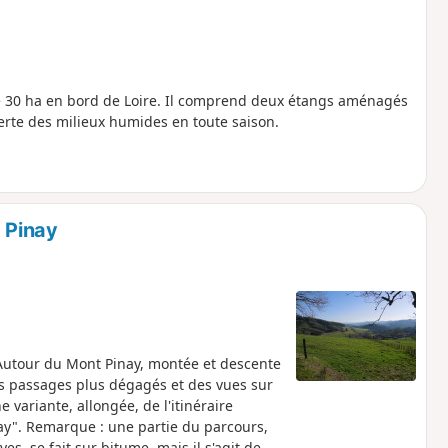
de 30 ha en bord de Loire. Il comprend deux étangs aménagés
erte des milieux humides en toute saison.
 Pinay
Autour du Mont Pinay, montée et descente
es passages plus dégagés et des vues sur
e variante, allongée, de l'itinéraire
ay". Remarque : une partie du parcours,
s, se fait sur bitume, mais il s'agit de