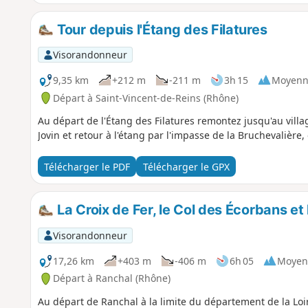
Tour depuis l'Étang des Filatures
Visorandonneur
9,35 km
+212 m
-211 m
3h 15
Moyenn
Départ à Saint-Vincent-de-Reins (Rhône)
Au départ de l'Étang des Filatures remontez jusqu'au villa
Jovin et retour à l'étang par l'impasse de la Bruchevalière, e
Télécharger le PDF
Télécharger le GPX
La Croix de Fer, le Col des Écorbans et
Visorandonneur
17,26 km
+403 m
-406 m
6h 05
Moyen
Départ à Ranchal (Rhône)
Au départ de Ranchal à la limite du département de la Loi