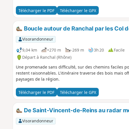
Télécharger le PDF
Télécharger le GPX
Boucle autour de Ranchal par les Col d
Visorandonneur
9,04 km
+270 m
-269 m
3h 20
Facile
Départ à Ranchal (Rhône)
Une promenade sans difficulté, sur des chemins faciles po
restent raisonnables. L'itinéraire traverse des bois mais o
paysages de la région.
Télécharger le PDF
Télécharger le GPX
De Saint-Vincent-de-Reins au radar m
Visorandonneur