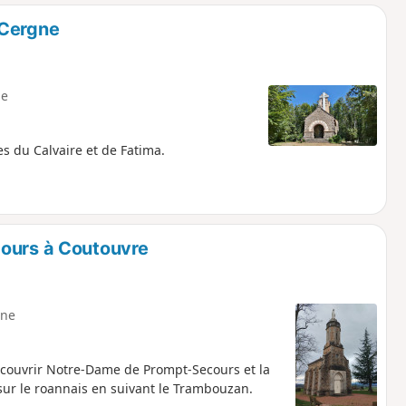
o
a
 Cergne
i
m
p
e
es du Calvaire et de Fatima.
cours à Coutouvre
ne
couvrir Notre-Dame de Prompt-Secours et la
sur le roannais en suivant le Trambouzan.