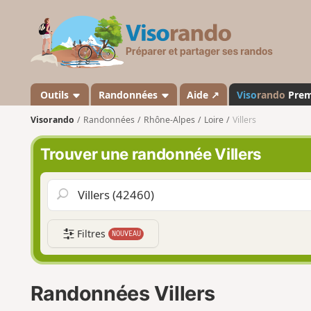
V
i
s
o
r
a
Outils
Randonnées
Aide ↗
Viso
rando
Pre
n
Visorando
Randonnées
Rhône-Alpes
Loire
Villers
d
o
Trouver une randonnée Villers
Filtres
NOUVEAU
Randonnées Villers