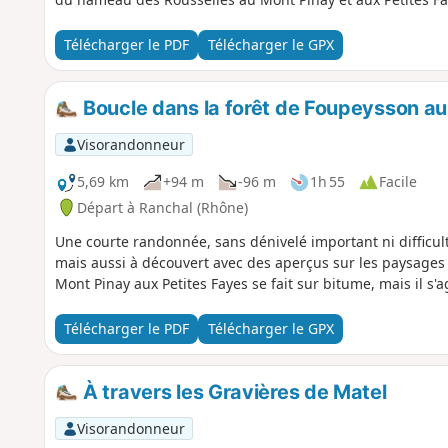
petites routes très peu fréquentées.
Télécharger le PDF
Télécharger le GPX
Boucle dans la forêt de Foupeysson au
Visorandonneur
5,69 km
+94 m
-96 m
1h 55
Facile
Départ à Ranchal (Rhône)
Une courte randonnée, sans dénivelé important ni difficult
mais aussi à découvert avec des aperçus sur les paysages
Mont Pinay aux Petites Fayes se fait sur bitume, mais il s'a
Télécharger le PDF
Télécharger le GPX
À travers les Gravières de Matel
Visorandonneur