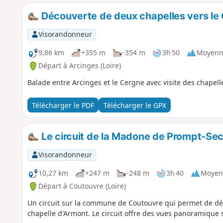
Découverte de deux chapelles vers le
Visorandonneur
9,86 km
+355 m
-354 m
3h 50
Moyenn
Départ à Arcinges (Loire)
Balade entre Arcinges et le Cergne avec visite des chapell
Télécharger le PDF
Télécharger le GPX
Le circuit de la Madone de Prompt-Se
Visorandonneur
10,27 km
+247 m
-248 m
3h 40
Moyen
Départ à Coutouvre (Loire)
Un circuit sur la commune de Coutouvre qui permet de dé
chapelle d'Armont. Le circuit offre des vues panoramique 