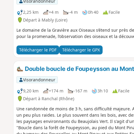
Visorandonneur
2,25 km
+4 m
-4 m
0h 40
Facile
Départ à Mably (Loire)
Le domaine de la Gravière aux Oiseaux s’étend sur près 
pour la promenade, l’observation des oiseaux et la découv
Télécharger le PDF
Télécharger le GPX
Double boucle de Foupeysson au Mont
Visorandonneur
9,20 km
+174 m
-167 m
3h 10
Facile
Départ à Ranchal (Rhône)
Une randonnée de moins de 3 h, sans difficulté majeure. 
un peu plus raides. Le plus souvent dans les bois, avec d
les paysages environnants du Beaujolais Vert. Il s'agit d'un
"Boucle dans la forêt de Foupeysson, au pied du Mont Pin
du hameau des Rousselles au Mont Pinay et aux Petites Faye