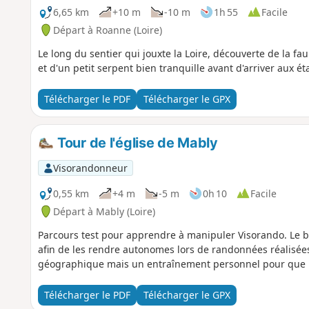
6,65 km
+10 m
-10 m
1h 55
Facile
Départ à Roanne (Loire)
Le long du sentier qui jouxte la Loire, découverte de la fau
et d'un petit serpent bien tranquille avant d'arriver aux
Télécharger le PDF
Télécharger le GPX
Tour de l'église de Mably
Visorandonneur
0,55 km
+4 m
-5 m
0h 10
Facile
Départ à Mably (Loire)
Parcours test pour apprendre à manipuler Visorando. Le bu
afin de les rendre autonomes lors de randonnées réalisées 
géographique mais un entraînement personnel pour que le
Télécharger le PDF
Télécharger le GPX