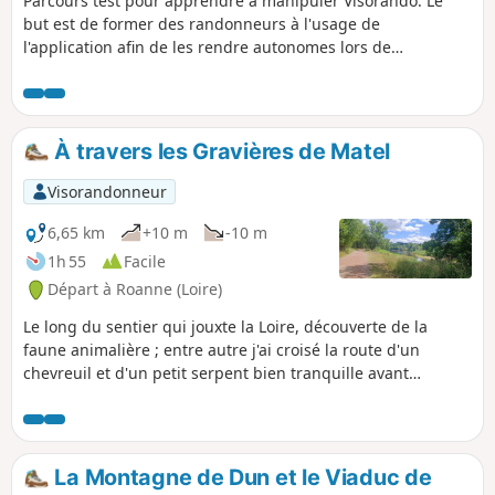
Parcours test pour apprendre à manipuler Visorando. Le
but est de former des randonneurs à l'usage de
l'application afin de les rendre autonomes lors de
randonnées réalisées dans le Club. Il ne s'agit pas de faire
une découverte géographique mais un entraînement
personnel pour que les marcheurs apprennent à bien
utiliser toutes les fonctions.
À travers les Gravières de Matel
Visorandonneur
6,65 km
+10 m
-10 m
1h 55
Facile
Départ à Roanne (Loire)
Le long du sentier qui jouxte la Loire, découverte de la
faune animalière ; entre autre j'ai croisé la route d'un
chevreuil et d'un petit serpent bien tranquille avant
d'arriver aux étangs. De bons aménagements sur le
parcours.
La Montagne de Dun et le Viaduc de