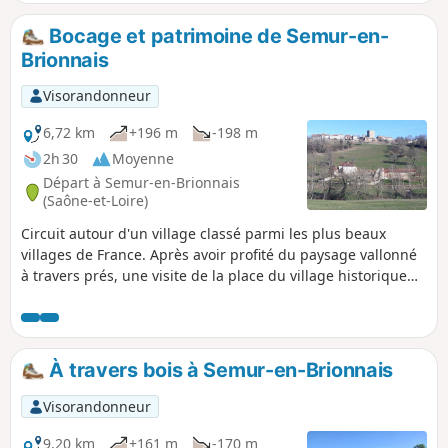
Bocage et patrimoine de Semur-en-
Brionnais
Visorandonneur
6,72 km
+196 m
-198 m
2h 30
Moyenne
Départ à Semur-en-Brionnais
(Saône-et-Loire)
Circuit autour d'un village classé parmi les plus beaux
villages de France. Après avoir profité du paysage vallonné
à travers prés, une visite de la place du village historique
s'imposera : château du Xe siècle (le plus ancien de
Bourgogne), Collégiale Saint-Hilaire. Pour préserver le côté
authentique du village, il est recommandé de se garer sur
l'un des parkings (voir Infos pratiques).
À travers bois à Semur-en-Brionnais
Visorandonneur
9,20 km
+161 m
-170 m