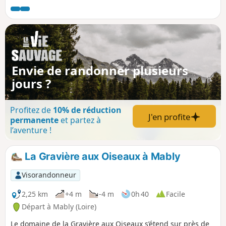
Envie de randonner plusieurs
jours ?
Profitez de
10% de réduction
J'en profite
permanente
et partez à
l’aventure !
La Gravière aux Oiseaux à Mably
Visorandonneur
2,25 km
+4 m
-4 m
0h 40
Facile
Départ à Mably (Loire)
Le domaine de la Gravière aux Oiseaux s’étend sur près de