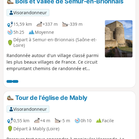
Bois et vallée de Semur-en-Brionnais
historique de Semur-en-Brionnais s'imposera : château du
Xe siècle, Collégiale Saint-Hilaire, etc.
Visorandonneur
15,59 km
+337 m
-339 m
5h 25
Moyenne
Départ à Semur-en-Brionnais (Saône-et-
Loire)
Randonnée autour d'un village classé parmi
les plus beaux villages de France. Ce circuit
empruntant chemins de randonnée et
passages un peu caillouteux vous offrira de
beaux panoramas et vous permettra de
profiter de la campagne Brionnaise. Avant
ou en fin de balade, une visite de la place du
Tour de l'église de Mably
village historique s'imposera (Château du Xe
siècle, Collégiale Saint-Hilaire...).
Visorandonneur
0,55 km
+4 m
-5 m
0h 10
Facile
Départ à Mably (Loire)