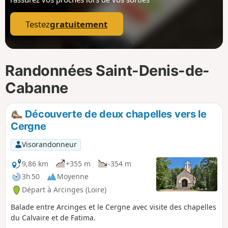
p
Testez
gratuitement
Randonnées Saint-Denis-de-
Cabanne
Découverte de deux chapelles vers le
Cergne
Visorandonneur
9,86 km
+355 m
-354 m
3h 50
Moyenne
Départ à Arcinges (Loire)
Balade entre Arcinges et le Cergne avec visite des chapelles
du Calvaire et de Fatima.