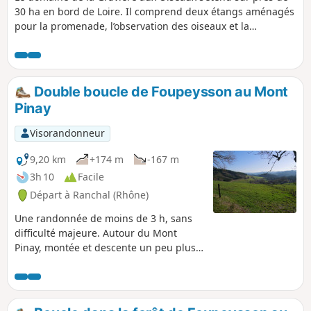
30 ha en bord de Loire. Il comprend deux étangs aménagés
pour la promenade, l’observation des oiseaux et la
découverte des milieux humides en toute saison.
Double boucle de Foupeysson au Mont
Pinay
Visorandonneur
9,20 km
+174 m
-167 m
3h 10
Facile
Départ à Ranchal (Rhône)
Une randonnée de moins de 3 h, sans
difficulté majeure. Autour du Mont
Pinay, montée et descente un peu plus
raides. Le plus souvent dans les bois,
avec des passages plus dégagés et des
vues sur les paysages environnants du
Beaujolais Vert. Il s'agit d'une variante,