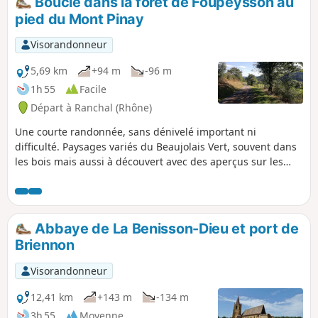
Boucle dans la forêt de Foupeysson au
allongée, de l'itinéraire "Boucle dans la
pied du Mont Pinay
forêt de Foupeysson, au pied du Mont
Pinay". Remarque : une partie du
Visorandonneur
parcours, du hameau des Rousselles au
Mont Pinay et aux Petites Fayes, se fait
5,69 km
+94 m
-96 m
sur bitume, mais il s'agit de petites
1h 55
Facile
routes très peu fréquentées.
Départ à Ranchal (Rhône)
Une courte randonnée, sans dénivelé important ni
difficulté. Paysages variés du Beaujolais Vert, souvent dans
les bois mais aussi à découvert avec des aperçus sur les
paysages des environs. Remarque : une grande partie du
parcours, de Mont Pinay aux Petites Fayes se fait sur
bitume, mais il s'agit de petites routes très peu
fréquentées.
Abbaye de La Benisson-Dieu et port de
Briennon
Visorandonneur
12,41 km
+143 m
-134 m
3h 55
Moyenne