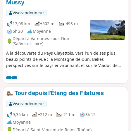
Mussy
Visorandonneur
17,08 km
+502 m
-493 m
6h 20
Moyenne
Départ à Varennes-sous-Dun
(Saône-et-Loire)
À la découverte du Pays Clayettois, vers l'un de ses plus
beaux points de vue : la Montagne de Dun. Belles
perspectives sur le pays environnant, et sur le Viaduc de
Mussy, inscrit à l'inventaire des monuments historiques.
Tour depuis l'Étang des Filatures
Visorandonneur
9,35 km
+212 m
-211 m
3h 15
Moyenne
Départ à Saint-Vincent-de-Reins (Rhône)