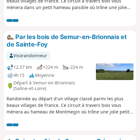
beaux villages de France. Ce circuit à travers bois vous
mènera dans un petit hameau paisible où trône une jolie
petite chapelle rénovée (possibilité de pause pique-nique).
Au début ou en fin de balade, une visite de la place du
village historique de Semur-en-Brionnais s'imposera
(château du Xe siècle, Collégiale Saint-Hilaire...).
Par les bois de Semur-en-Brionnais et
de Sainte-Foy
Visorandonneur
12,57 km
+224 m
-224 m
4h 15
Moyenne
Départ à Semur-en-Brionnais
(Saône-et-Loire)
Randonnée au départ d'un village classé parmi les plus
beaux villages de France. Ce circuit à travers bois vous
mènera au hameau de Montmegin où trône une jolie petite
chapelle rénovée (possibilité de pique-nique). Avant le
village de Sainte-Foy et des bois qui suivront, de jolis
panoramas des bocages Brionnais s'offriront à vous. Au
début ou en fin de balade, une visite de la place du village