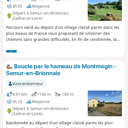
3h 05
Moyenne
Départ à Semur-en-Brionnais
(Saône-et-Loire)
Parcours varié au départ d'un village classé parmi dans les
plus beaux de France vous proposant de sillonner des
chemins sans grandes difficultés. En fin de randonnée, la
visite du village riche en patrimoine s'impose (château du
moyen âge, église romane...)
Boucle par le hameau de Montmegin -
Semur-en-Brionnais
Visorandonneur
9,91 km
+166 m
-160 m
3h 20
Moyenne
Départ à Semur-en-Brionnais
(Saône-et-Loire)
Randonnée au départ d'un village classé parmi les plus