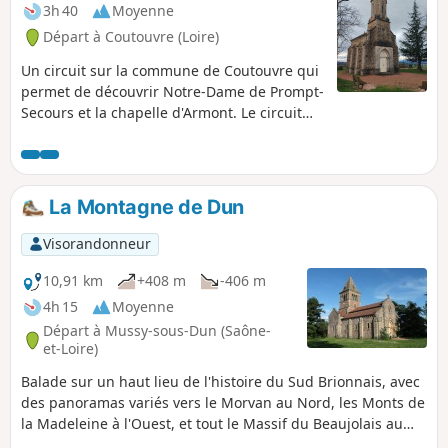
leurs parents quelques mois avant de
3h 40
Moyenne
prendre leur envol et de quitter les
Départ à Coutouvre (Loire)
lieux.
Un circuit sur la commune de Coutouvre qui
permet de découvrir Notre-Dame de Prompt-
Secours et la chapelle d'Armont. Le circuit
offre des vues panoramique sur le roannais
en suivant le Trambouzan.
La Montagne de Dun
Visorandonneur
10,91 km
+408 m
-406 m
4h 15
Moyenne
Départ à Mussy-sous-Dun (Saône-
et-Loire)
Balade sur un haut lieu de l'histoire du Sud Brionnais, avec
des panoramas variés vers le Morvan au Nord, les Monts de
la Madeleine à l'Ouest, et tout le Massif du Beaujolais au
Sud. .