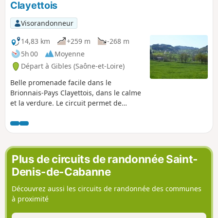
Clayettois
Visorandonneur
14,83 km
+259 m
-268 m
5h 00
Moyenne
Départ à Gibles (Saône-et-Loire)
Belle promenade facile dans le
Brionnais-Pays Clayettois, dans le calme
et la verdure. Le circuit permet de
découvrir quelques-uns des étangs et
des anciens moulins à grain.
Plus de circuits de randonnée Saint-
Denis-de-Cabanne
Découvrez aussi les circuits de randonnée des communes
à proximité