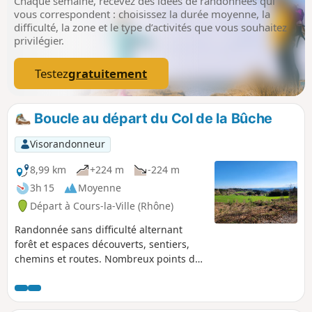
Chaque semaine, recevez des idées de randonnées qui
vous correspondent : choisissez la durée moyenne, la
difficulté, la zone et le type d’activités que vous souhaitez
privilégier.
Testez
gratuitement
Boucle au départ du Col de la Bûche
Visorandonneur
8,99 km
+224 m
-224 m
3h 15
Moyenne
Départ à Cours-la-Ville (Rhône)
Randonnée sans difficulté alternant
forêt et espaces découverts, sentiers,
chemins et routes. Nombreux points de
vue sur les panoramas environnants,
jusqu'aux Monts de la Madeleine et du
Forez. À noter qu'une partie du