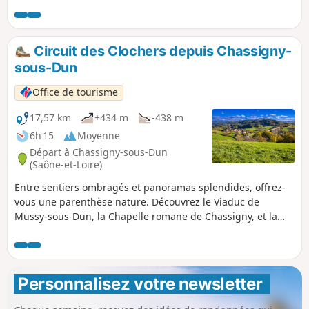
Circuit des Clochers depuis Chassigny-
sous-Dun
Office de tourisme
17,57 km
+434 m
-438 m
6h 15
Moyenne
Départ à Chassigny-sous-Dun
(Saône-et-Loire)
Entre sentiers ombragés et panoramas splendides, offrez-
vous une parenthèse nature. Découvrez le Viaduc de
Mussy-sous-Dun, la Chapelle romane de Chassigny, et la
Madone pour une vue imprenable. Un petit crochet par la
Chapelle de Dun, en cours de circuit, vous permettra
d'apprécier l'un des plus beaux points de vue de la région.
Personnalisez votre newsletter 