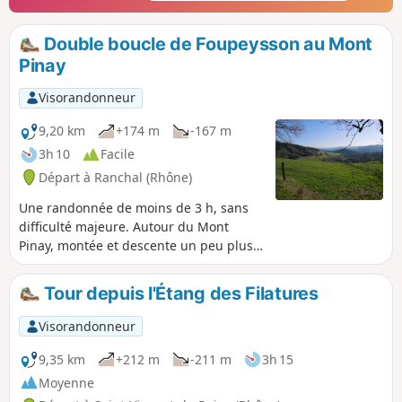
Double boucle de Foupeysson au Mont
Pinay
Visorandonneur
9,20 km
+174 m
-167 m
3h 10
Facile
Départ à Ranchal (Rhône)
Une randonnée de moins de 3 h, sans
difficulté majeure. Autour du Mont
Pinay, montée et descente un peu plus
raides. Le plus souvent dans les bois,
avec des passages plus dégagés et des
Tour depuis l'Étang des Filatures
vues sur les paysages environnants du
Beaujolais Vert. Il s'agit d'une variante,
Visorandonneur
allongée, de l'itinéraire "Boucle dans la
forêt de Foupeysson, au pied du Mont
9,35 km
+212 m
-211 m
3h 15
Pinay". Remarque : une partie du
Moyenne
parcours, du hameau des Rousselles au