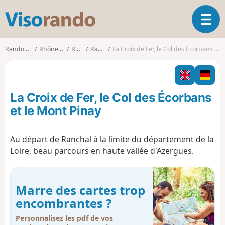
V
O
i
u
s
v
o
Randonnées
Rhône-Alpes
Rhône
Ranchal
La Croix de Fer, le Col des Écorbans et le Mont Pinay
r
r
i
a
r
n
l
d
La Croix de Fer, le Col des Écorbans
a
o
n
et le Mont Pinay
a
v
Au départ de Ranchal à la limite du département de la
i
Loire, beau parcours en haute vallée d'Azergues.
g
a
t
i
Marre des cartes trop
o
encombrantes ?
n
Personnalisez les pdf de vos