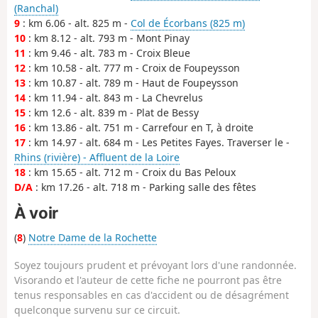
(Ranchal)
9
: km 6.06 - alt. 825 m -
Col de Écorbans (825 m)
10
: km 8.12 - alt. 793 m - Mont Pinay
11
: km 9.46 - alt. 783 m - Croix Bleue
12
: km 10.58 - alt. 777 m - Croix de Foupeysson
13
: km 10.87 - alt. 789 m - Haut de Foupeysson
14
: km 11.94 - alt. 843 m - La Chevrelus
15
: km 12.6 - alt. 839 m - Plat de Bessy
16
: km 13.86 - alt. 751 m - Carrefour en T, à droite
17
: km 14.97 - alt. 684 m - Les Petites Fayes. Traverser le -
Rhins (rivière) - Affluent de la Loire
18
: km 15.65 - alt. 712 m - Croix du Bas Peloux
D/A
: km 17.26 - alt. 718 m - Parking salle des fêtes
À voir
(
8
)
Notre Dame de la Rochette
Soyez toujours prudent et prévoyant lors d'une randonnée.
Visorando et l'auteur de cette fiche ne pourront pas être
tenus responsables en cas d'accident ou de désagrément
quelconque survenu sur ce circuit.