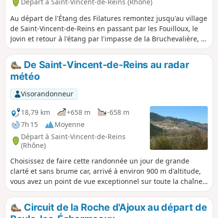
Départ à Saint-Vincent-de-Reins (Rhône)
Mont Pinay et aux Petites Fayes, se fait
sur bitume, mais il s'agit de petites
Au départ de l'Étang des Filatures remontez jusqu'au village
routes très peu fréquentées.
de Saint-Vincent-de-Reins en passant par les Fouilloux, le
Jovin et retour à l'étang par l'impasse de la Bruchevalière, et
la Tuilière.
De Saint-Vincent-de-Reins au radar
météo
Visorandonneur
18,79 km
+658 m
-658 m
7h 15
Moyenne
Départ à Saint-Vincent-de-Reins
(Rhône)
Choisissez de faire cette randonnée un jour de grande
clarté et sans brume car, arrivé à environ 900 m d'altitude,
vous avez un point de vue exceptionnel sur toute la chaîne
des Alpes et vous pouvez admirer la majestuosité du Mont
Blanc.
Circuit de la Roche d'Ajoux au départ de