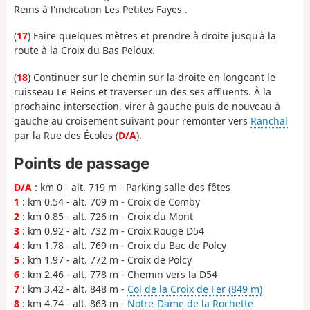
Reins à l'indication Les Petites Fayes .
(
17
) Faire quelques mètres et prendre à droite jusqu'à la
route à la Croix du Bas Peloux.
(
18
) Continuer sur le chemin sur la droite en longeant le
ruisseau Le Reins et traverser un des ses affluents. À la
prochaine intersection, virer à gauche puis de nouveau à
gauche au croisement suivant pour remonter vers
Ranchal
par la Rue des Écoles (
D/A
).
Points de passage
D/A
: km 0 - alt. 719 m - Parking salle des fêtes
1
: km 0.54 - alt. 709 m - Croix de Comby
2
: km 0.85 - alt. 726 m - Croix du Mont
3
: km 0.92 - alt. 732 m - Croix Rouge D54
4
: km 1.78 - alt. 769 m - Croix du Bac de Polcy
5
: km 1.97 - alt. 772 m - Croix de Polcy
6
: km 2.46 - alt. 778 m - Chemin vers la D54
7
: km 3.42 - alt. 848 m -
Col de la Croix de Fer (849 m)
8
: km 4.74 - alt. 863 m -
Notre-Dame de la Rochette