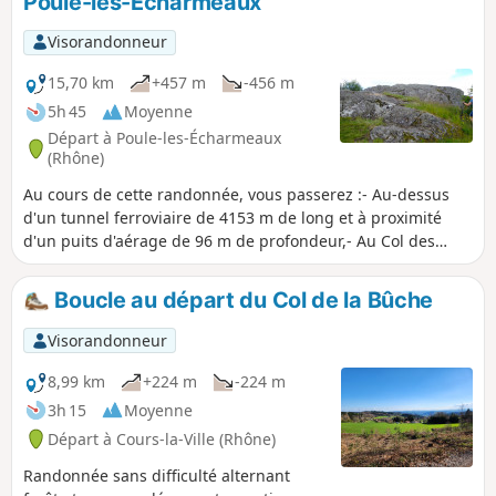
Poule-les-Écharmeaux
Visorandonneur
15,70 km
+457 m
-456 m
5h 45
Moyenne
Départ à Poule-les-Écharmeaux
(Rhône)
Au cours de cette randonnée, vous passerez :- Au-dessus
d'un tunnel ferroviaire de 4153 m de long et à proximité
d'un puits d'aérage de 96 m de profondeur,- Au Col des
Écharmeaux, qui est un lieu de transit de marchandises
entre les vallées de la Saône et de la Loire, depuis le XIVe
Boucle au départ du Col de la Bûche
siècle. Napoléon y serait passé au retour de l'Ile d'Elbe.- À la
Roche d'Ajoux (970 m), point culminant de la haute vallée de
Visorandonneur
l'Azergues.
8,99 km
+224 m
-224 m
3h 15
Moyenne
Départ à Cours-la-Ville (Rhône)
Randonnée sans difficulté alternant