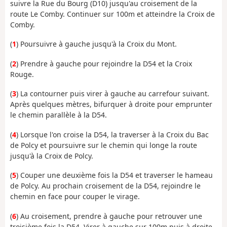
suivre la Rue du Bourg (D10) jusqu'au croisement de la
route Le Comby. Continuer sur 100m et atteindre la Croix de
Comby.
(
1
) Poursuivre à gauche jusqu'à la Croix du Mont.
(
2
) Prendre à gauche pour rejoindre la D54 et la Croix
Rouge.
(
3
) La contourner puis virer à gauche au carrefour suivant.
Après quelques mètres, bifurquer à droite pour emprunter
le chemin parallèle à la D54.
(
4
) Lorsque l'on croise la D54, la traverser à la Croix du Bac
de Polcy et poursuivre sur le chemin qui longe la route
jusqu'à la Croix de Polcy.
(
5
) Couper une deuxième fois la D54 et traverser le hameau
de Polcy. Au prochain croisement de la D54, rejoindre le
chemin en face pour couper le virage.
(
6
) Au croisement, prendre à gauche pour retrouver une
troisième fois la D54. Virer à gauche sur 100m puis à droite