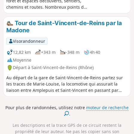
forêt et espaces découverts, sentiers,
chemins et routes. Nombreux points de
vue sur les panoramas environnants,
jusqu'aux Monts de la Madeleine et du
Tour de Saint-Vincent-de-Reins par la
Forez. À noter qu'une partie du
Madone
parcours, de (3) à (5), suit une route plus
importante, mais peu fréquentée. Entre
Visorandonneur
(1) et (5) le parcours est en terrain
découvert : prévoir eau et couvre-chefs
12,82 km
+343 m
-348 m
4h 40
par temps chaud. Le reste du circuit est
Moyenne
pour l'essentiel sous le couvert de la
Départ à Saint-Vincent-de-Reins (Rhône)
forêt.
Au départ de la gare de Saint-Vincent-de-Reins partez sur
les traces de Marie-Louise, la locomotive qui assurait la
liaison entre Amplepuis et Saint-Vincent en passant par
Cublize et Magny. Puis montez sur les hauteurs de Magny
pour revenir à Saint-Vincent en passant par la Madone.
Pour plus de randonnées, utilisez notre
moteur de recherche
.
Les descriptions et la trace GPS de ce circuit restent la
propriété de leur auteur. Ne pas les copier sans son