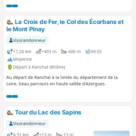
La Croix de Fer, le Col des Écorbans et
le Mont Pinay
Visorandonneur
17,26 km
+403 m
-406 m
6h 05
Moyenne
Départ à Ranchal (Rhône)
Au départ de Ranchal à la limite du département de la
Loire, beau parcours en haute vallée d'Azergues.
Tour du Lac des Sapins
Visorandonneur
4,51 km
+13 m
-13 m