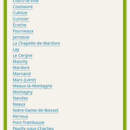
Cours-la-Ville
Coutouvre
Cublize
Cuinzier
Écoche
Fourneaux
Jarnosse
La Chapelle-de-Mardore
Lay
Le Cergne
Maizilly
Mardore
Marnand
Mars (Loire)
Meaux-la-Montagne
Montagny
Nandax
Neaux
Notre-Dame-de-Boisset
Perreux
Pont-Trambouze
Pouilly-sous-Charlieu