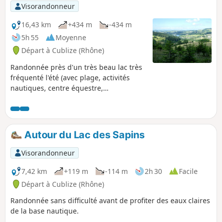
Visorandonneur
16,43 km
+434 m
-434 m
5h 55
Moyenne
Départ à Cublize (Rhône)
Randonnée près d'un très beau lac très
fréquenté l'été (avec plage, activités
nautiques, centre équestre,
accrobranche...) et dans les bois des
Mollières.
Autour du Lac des Sapins
Visorandonneur
7,42 km
+119 m
-114 m
2h 30
Facile
Départ à Cublize (Rhône)
Randonnée sans difficulté avant de profiter des eaux claires
de la base nautique.