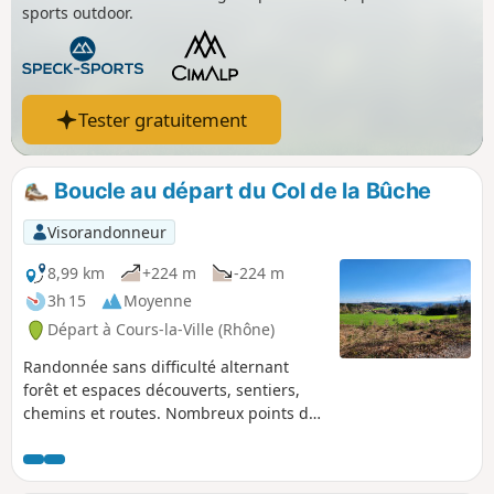
sports outdoor.
Tester gratuitement
Boucle au départ du Col de la Bûche
Visorandonneur
8,99 km
+224 m
-224 m
3h 15
Moyenne
Départ à Cours-la-Ville (Rhône)
Randonnée sans difficulté alternant
forêt et espaces découverts, sentiers,
chemins et routes. Nombreux points de
vue sur les panoramas environnants,
jusqu'aux Monts de la Madeleine et du
Forez. À noter qu'une partie du