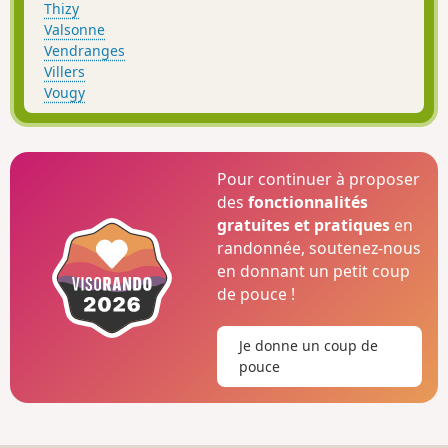
Thizy
Valsonne
Vendranges
Villers
Vougy
Pour continuer à proposer
des
fonctionnalités
gratuites et pratiques
en
randonnée, soutenez-nous
en donnant un petit coup
de pouce !
Je donne un coup de
pouce