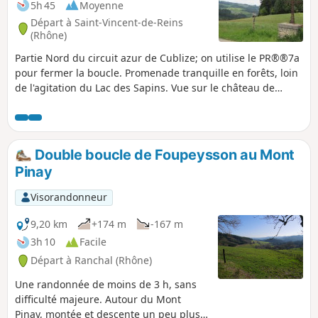
5h 45
Moyenne
Départ à Saint-Vincent-de-Reins
(Rhône)
Partie Nord du circuit azur de Cublize; on utilise le PR®®7a
pour fermer la boucle. Promenade tranquille en forêts, loin
de l'agitation du Lac des Sapins. Vue sur le château de
Magny, qui a appartenu au frère de Vauban et, par temps
clair, sur les Alpes dont le Mont Blanc.
Double boucle de Foupeysson au Mont
Pinay
Visorandonneur
9,20 km
+174 m
-167 m
3h 10
Facile
Départ à Ranchal (Rhône)
Une randonnée de moins de 3 h, sans
difficulté majeure. Autour du Mont
Pinay, montée et descente un peu plus