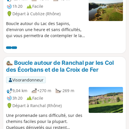
1h 20
Facile
Départ à Cublize (Rhône)
Boucle autour du Lac des Sapins,
d'environ une heure et sans difficultés,
qui vous permettra de contempler le lac
sur un chemin parfaitement aménagé.
Boucle autour de Ranchal par les Col
des Écorbans et de la Croix de Fer
Visorandonneur
9,04 km
+270 m
-269 m
3h 20
Facile
Départ à Ranchal (Rhône)
Une promenade sans difficulté, sur des
chemins faciles pour la plupart.
Quelques dénivelés qui restent