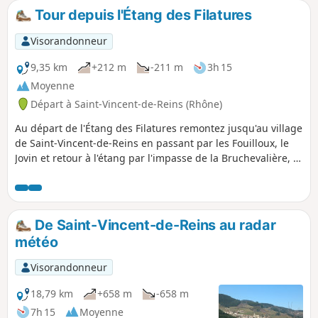
parcours, de (3) à (5), suit une route plus
Tour depuis l'Étang des Filatures
importante, mais peu fréquentée. Entre
(1) et (5) le parcours est en terrain
Visorandonneur
découvert : prévoir eau et couvre-chefs
par temps chaud. Le reste du circuit est
9,35 km
+212 m
-211 m
3h 15
pour l'essentiel sous le couvert de la
Moyenne
forêt.
Départ à Saint-Vincent-de-Reins (Rhône)
Au départ de l'Étang des Filatures remontez jusqu'au village
de Saint-Vincent-de-Reins en passant par les Fouilloux, le
Jovin et retour à l'étang par l'impasse de la Bruchevalière, et
la Tuilière.
De Saint-Vincent-de-Reins au radar
météo
Visorandonneur
18,79 km
+658 m
-658 m
7h 15
Moyenne