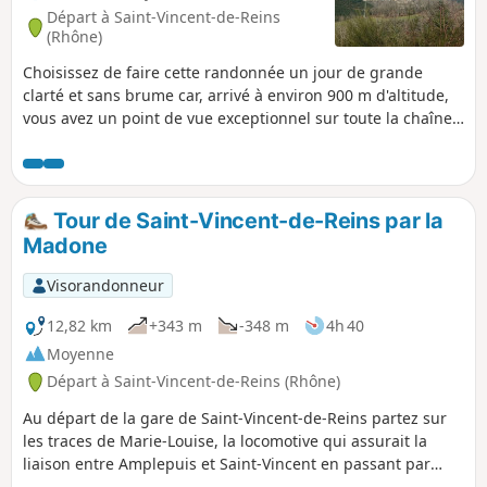
Départ à Saint-Vincent-de-Reins
(Rhône)
Choisissez de faire cette randonnée un jour de grande
clarté et sans brume car, arrivé à environ 900 m d'altitude,
vous avez un point de vue exceptionnel sur toute la chaîne
des Alpes et vous pouvez admirer la majestuosité du Mont
Blanc.
Tour de Saint-Vincent-de-Reins par la
Madone
Visorandonneur
12,82 km
+343 m
-348 m
4h 40
Moyenne
Départ à Saint-Vincent-de-Reins (Rhône)
Au départ de la gare de Saint-Vincent-de-Reins partez sur
les traces de Marie-Louise, la locomotive qui assurait la
liaison entre Amplepuis et Saint-Vincent en passant par
Cublize et Magny. Puis montez sur les hauteurs de Magny