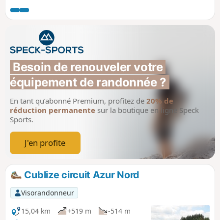
pour revenir à Saint-Vincent en passant par la Madone.
Besoin de renouveler votre 
équipement de randonnée ?
En tant qu’abonné Premium, profitez de
20% de
réduction permanente
sur la boutique en ligne Speck
Sports.
J'en profite
Cublize circuit Azur Nord
Visorandonneur
15,04 km
+519 m
-514 m