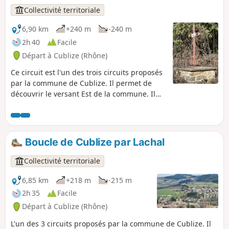
Collectivité territoriale
6,90 km
+240 m
-240 m
2h 40
Facile
Départ à Cublize (Rhône)
Ce circuit est l'un des trois circuits proposés
par la commune de Cublize. Il permet de
découvrir le versant Est de la commune. Il
est balisé par deux Traits Bleus. C'est le
circuit C.
Boucle de Cublize par Lachal
Collectivité territoriale
6,85 km
+218 m
-215 m
2h 35
Facile
Départ à Cublize (Rhône)
L'un des 3 circuits proposés par la commune de Cublize. Il