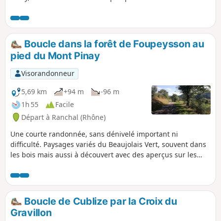
raides. Le plus souvent dans les bois,
avec des passages plus dégagés et des
vues sur les paysages environnants du
Beaujolais Vert. Il s'agit d'une variante,
Boucle dans la forêt de Foupeysson au
allongée, de l'itinéraire "Boucle dans la
pied du Mont Pinay
forêt de Foupeysson, au pied du Mont
Pinay". Remarque : une partie du
Visorandonneur
parcours, du hameau des Rousselles au
Mont Pinay et aux Petites Fayes, se fait
5,69 km
+94 m
-96 m
sur bitume, mais il s'agit de petites
1h 55
Facile
routes très peu fréquentées.
Départ à Ranchal (Rhône)
Une courte randonnée, sans dénivelé important ni
difficulté. Paysages variés du Beaujolais Vert, souvent dans
les bois mais aussi à découvert avec des aperçus sur les
paysages des environs. Remarque : une grande partie du
parcours, de Mont Pinay aux Petites Fayes se fait sur
bitume, mais il s'agit de petites routes très peu
fréquentées.
Boucle de Cublize par la Croix du
Gravillon