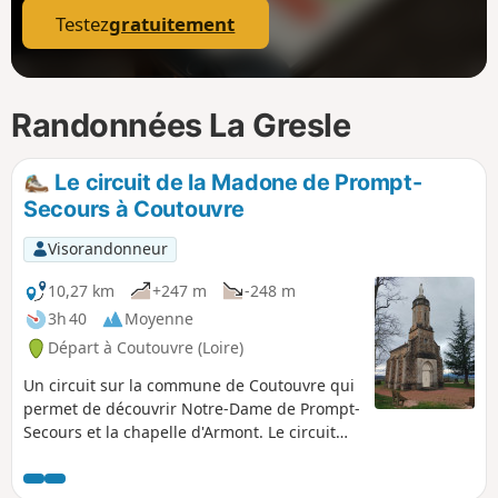
Testez
gratuitement
Randonnées La Gresle
Le circuit de la Madone de Prompt-
Secours à Coutouvre
Visorandonneur
10,27 km
+247 m
-248 m
3h 40
Moyenne
Départ à Coutouvre (Loire)
Un circuit sur la commune de Coutouvre qui
permet de découvrir Notre-Dame de Prompt-
Secours et la chapelle d'Armont. Le circuit
offre des vues panoramique sur le roannais
en suivant le Trambouzan.