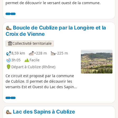
permet de découvrir le versant ouest de la commune.
Boucle de Cublize par la Longère et la
Croix de Vienne
Collectivité territoriale
8,59 km
+228 m
-225 m
3h 05
Facile
Départ à Cublize (Rhône)
Ce circuit est proposé par la commune
de Cublize. Il permet de découvrir les
versants Est et Ouest du Lac des Sapins.
Il est balisé par 2 traits Bleus, c'est le
circuit A.
Lac des Sapins à Cublize