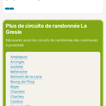
raisonnables. L'itinéraire traverse des
bois mais offre aussi des vues étendues
sur les paysages de la région.
Plus de circuits de randonnée La
Gresle
Découvrez aussi les circuits de randonnée des communes
à proximité
Amplepuis
Arcinges
Azolette
Belleroche
Belmont-de-la-Loire
Bourg-de-Thizy
Boyer
Chandon
Charlieu
Combre