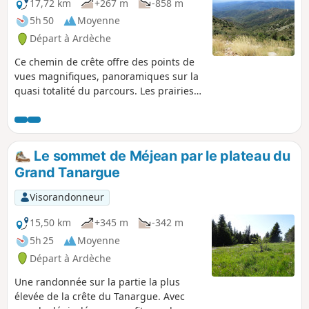
17,72 km
+267 m
-858 m
5h 50
Moyenne
Départ à Ardèche
Ce chemin de crête offre des points de
vues magnifiques, panoramiques sur la
quasi totalité du parcours. Les prairies,
les landes contribuent au côté sauvage
de cette montagne. Une randonnée à
réaliser par très beau temps pour
pleinement profiter des superbes
Le sommet de Méjean par le plateau du
paysages.
Grand Tanargue
Visorandonneur
15,50 km
+345 m
-342 m
5h 25
Moyenne
Départ à Ardèche
Une randonnée sur la partie la plus
élevée de la crête du Tanargue. Avec