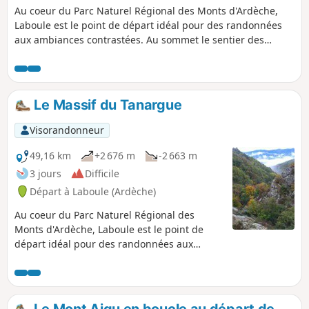
Au coeur du Parc Naturel Régional des Monts d'Ardèche,
Laboule est le point de départ idéal pour des randonnées
aux ambiances contrastées. Au sommet le sentier des
Granges permet d'avoir une vision panoramique inégalée
(Mont Blanc, Mont Ventoux, Mont Bouquet, Mont Lozère...)
une journée de marche sur le troisième sommet des
Cévennes(alt. 1548 m) avec ses monts rocheux et ses
Le Massif du Tanargue
rivières lumineuses.
Visorandonneur
49,16 km
+2 676 m
-2 663 m
3 jours
Difficile
Départ à Laboule (Ardèche)
Au coeur du Parc Naturel Régional des
Monts d'Ardèche, Laboule est le point de
départ idéal pour des randonnées aux
ambiances contrastées. Trois journées de
marche confortable en étoile sur le troisième
sommet des Cévennes(1548m) avec ses
monts rocheux et ses rivières naturelles. Le
Le Mont Aigu en boucle au départ de