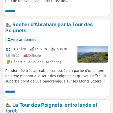
peu de dénivelé, vous profiterez de
panoramas magnifiques sur la basse
Ardèche, la chaîne des Alpes et le
plateau ardéchois. En plein été, vous
bénéficierez de la fraicheur de l'altitude
Rocher d'Abraham par la Tour des
et de grandes portions ombragées.
Poignets
Visorandonneur
10,37 km
+507 m
-504 m
4h 25
Difficile
Départ à La Souche (Ardèche)
Randonnée très agréable, composée en partie d'une ligne
de crête menant à la Tour des Poignets et qui vous offre un
superbe point de vue panoramique sur les Monts Lozère, le
Tanargue, le Mont Gerbier de Jonc, le Mézenc, etc…Tout au
long de la crête, on peut admirer devant nous le Rocher
d'Abraham.Après l'ascension à travers les rochers, l'arrivée
au sommet nous fait découvrir une sculpture en métal
La Tour des Poignets, entre lande et
réalisée par Pierre Louis Chipon en hommage à Jean Gilly,
forêt
grand sportif ardéchois.