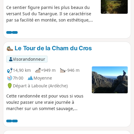
Ce sentier figure parmi les plus beaux du
versant Sud du Tanargue. Il se caractérise
par sa facilité en montée, son esthétique,
son aspect aérien et l'authenticité historique
de son tracé. Une nouvelle belle journée de
marche sur le troisième sommet des
Cévennes (1548m).On reste en fond de vallée
Le Tour de la Cham du Cros
la première moitié de la matinée puis
ensuite on grimpe sur le versant sud du
Visorandonneur
Méjean, on profite de la vue sur le Mont
Gerbier de Jonc, le Mont Blanc, le Vercors, le
14,90 km
+949 m
-946 m
Ventoux et les Gorges de l'Ardeche.
7h 00
Moyenne
Départ à Laboule (Ardèche)
Cette randonnée est pour vous si vous
voulez passer une vraie journée à
marcher sur un sommet sauvage,
méconnu, aérien et accueillant. Le Tour
de la Cham du Cros est une boucle au
départ de Laboule. L'itinéraire est une
vaste boucle qui peut être prise depuis