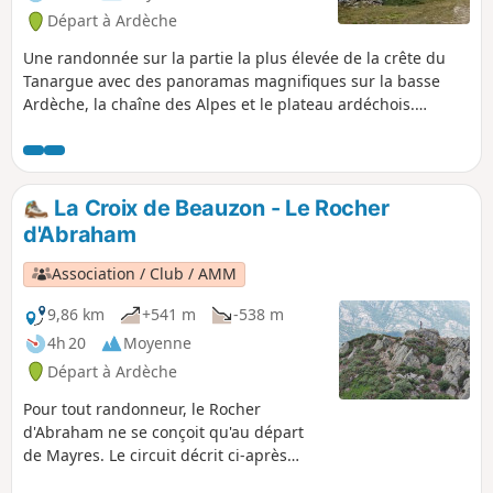
Départ à Ardèche
Une randonnée sur la partie la plus élevée de la crête du
Tanargue avec des panoramas magnifiques sur la basse
Ardèche, la chaîne des Alpes et le plateau ardéchois.
Parcours avec peu de dénivelé et en grande partie sur des
routes forestières faciles.
La Croix de Beauzon - Le Rocher
d'Abraham
Association / Club / AMM
9,86 km
+541 m
-538 m
4h 20
Moyenne
Départ à Ardèche
Pour tout randonneur, le Rocher
d'Abraham ne se conçoit qu'au départ
de Mayres. Le circuit décrit ci-après
s'adresse à des personnes qui