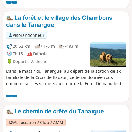
souhaitent parvenir à ce sommet avec
un effort moindre. Il est réalisable sur
une après-midi, ne présente guère de
La forêt et le village des Chambons
difficultés, mis à part l'ascension finale,
dans le Tanargue
et permet de bénéficier de vastes et
magnifiques paysages tout au long du
Visorandonneur
parcours.
20,52 km
+476 m
-483 m
7h 15
Difficile
Départ à Ardèche
Dans le massif du Tanargue, au départ de la station de ski
familiale de la Croix de Bauzon, cette randonnée vous
emmène sur les sentiers au cœur de la Forêt Domaniale des
Chambons, en passant par le village du même nom.
Le chemin de crête du Tanargue
Association / Club / AMM