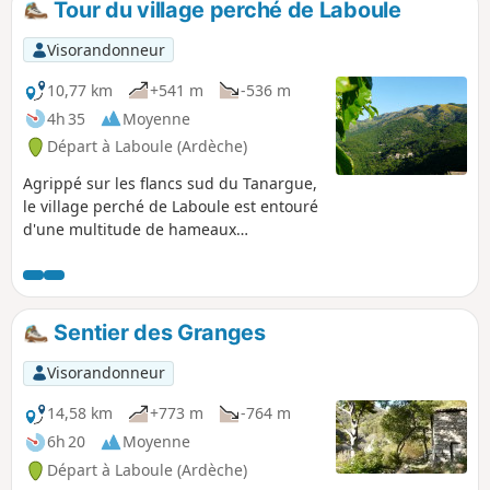
Tour du village perché de Laboule
le hameau de Valousset si on manque
de temps. Le pique-nique aura des
Visorandonneur
allures de "16/9e" avec une vue
imprenable sur la vallée de la Beaume,
10,77 km
+541 m
-536 m
le massif du Tanargue et la plaine de
4h 35
Moyenne
Vallon Pont d'Arc.
Départ à Laboule (Ardèche)
Agrippé sur les flancs sud du Tanargue,
le village perché de Laboule est entouré
d'une multitude de hameaux
typiquement cévenols que cet itinéraire
permet de découvrir un à un en
serpentant à travers des châtaigneraies
séculaires, des ruisseaux et des
Sentier des Granges
"calades" (sentiers historiques dallés où
les habitants circulaient
Visorandonneur
quotidiennement).
14,58 km
+773 m
-764 m
6h 20
Moyenne
Départ à Laboule (Ardèche)