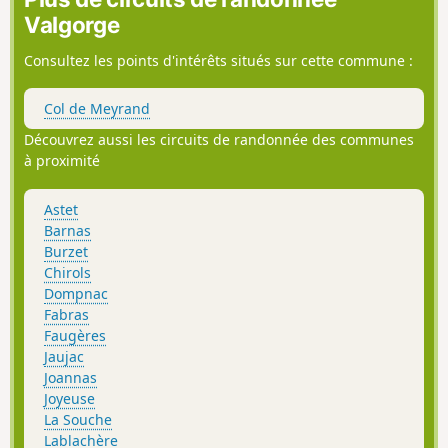
Valgorge
Consultez les points d'intérêts situés sur cette commune :
Col de Meyrand
Découvrez aussi les circuits de randonnée des communes
à proximité
Astet
Barnas
Burzet
Chirols
Dompnac
Fabras
Faugères
Jaujac
Joannas
Joyeuse
La Souche
Lablachère