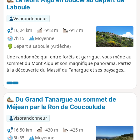
massif du Tanargue est méconnu et
Laboule
sauvage, il vaut le déplacement. Possibilité
d'hébergement confortable sur place.
Visorandonneur
16,24 km
+918 m
-917 m
7h 15
Moyenne
Départ à Laboule (Ardèche)
Une randonnée qui, entre forêts et garrigue, vous mène au
sommet du Mont Aigu et son magnifique panorama. Partez
à la découverte du Massif du Tanargue et ses paysages
typiques de l'Ardèche. À noter que la première partie
jusqu'au Col du Merle suit le même tracé que le Tour de la
Cham du Cros.
Du Grand Tanargue au sommet de
Méjean par le Ron de Coucoulude
Visorandonneur
16,50 km
+430 m
-425 m
5h 55
Moyenne