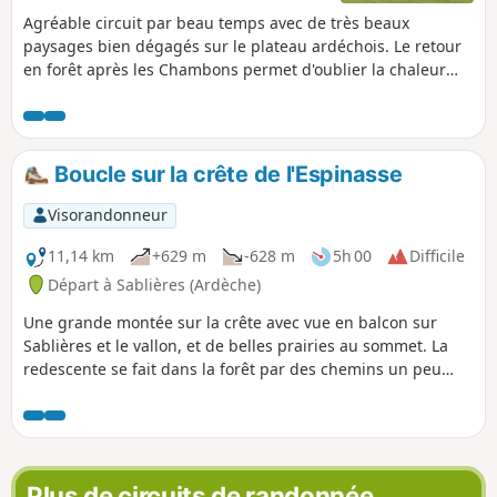
Agréable circuit par beau temps avec de très beaux
paysages bien dégagés sur le plateau ardéchois. Le retour
en forêt après les Chambons permet d'oublier la chaleur
des crêtes et suivant la période de faire la cueillette des
champignons.
Boucle sur la crête de l'Espinasse
Visorandonneur
11,14 km
+629 m
-628 m
5h 00
Difficile
Départ à Sablières (Ardèche)
Une grande montée sur la crête avec vue en balcon sur
Sablières et le vallon, et de belles prairies au sommet. La
redescente se fait dans la forêt par des chemins un peu
caillouteux en passant par les hameaux de Lacham de
Merle et Granzial.
Plus de circuits de randonnée