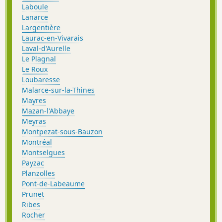
Laboule
Lanarce
Largentière
Laurac-en-Vivarais
Laval-d'Aurelle
Le Plagnal
Le Roux
Loubaresse
Malarce-sur-la-Thines
Mayres
Mazan-l'Abbaye
Meyras
Montpezat-sous-Bauzon
Montréal
Montselgues
Payzac
Planzolles
Pont-de-Labeaume
Prunet
Ribes
Rocher