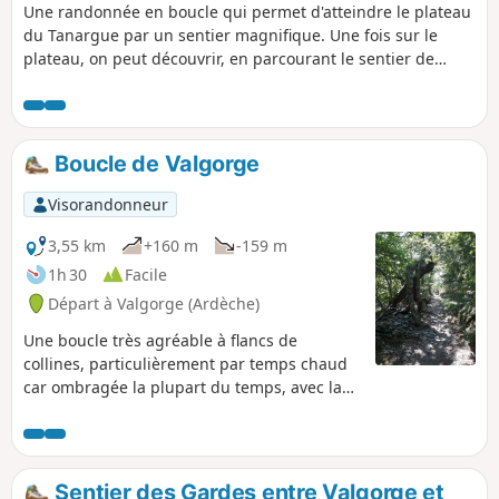
Une randonnée en boucle qui permet d'atteindre le plateau
du Tanargue par un sentier magnifique. Une fois sur le
plateau, on peut découvrir, en parcourant le sentier de
crête, des vues superbes sur les montagnes ardéchoises.
Boucle de Valgorge
Visorandonneur
3,55 km
+160 m
-159 m
1h 30
Facile
Départ à Valgorge (Ardèche)
Une boucle très agréable à flancs de
collines, particulièrement par temps chaud
car ombragée la plupart du temps, avec la
possibilité de profiter d'un joli point de
baignade sur "La Baume" (ou Beaume).
Anciennes plantations de châtaigniers,
chemins pavés, terrasses, paysages
Sentier des Gardes entre Valgorge et