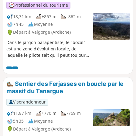
Professionnel du tourisme
18,31 km
+867 m
-862 m
7h 45
Moyenne
Départ à Valgorge (Ardèche)
Dans le jargon parapentiste, le "bocal"
est une zone d'évolution locale, de
laquelle le pilote sait qu'il peut toujours
rejoindre l'atterrissage officiel. Pour lui,
"sortir du bocal", c'est s'émanciper,
changer de vallée, partir en cross. Ce
circuit, au départ de "l'atéro" du
Sentier des Ferjasses en boucle par le
Chambon, puis passant au "déco" du col
massif du Tanargue
de Meyrand pourrait être un vol-rando !
En parcourant le flanc Sud du Tanargue
Visorandonneur
(et ses crêtes), il vous fera découvrir
cette magnifique Vallée de la Beaume,
11,87 km
+770 m
-769 m
en amont de Valgorge.
5h 35
Moyenne
Départ à Valgorge (Ardèche)