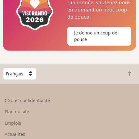
randonnée, soutenez-nous
en donnant un petit coup
de pouce !
Je donne un coup de
pouce
C
R
h
e
o
t
i
o
s
CGU et confidentialité
u
i
r
s
Plan du site
e
s
n
e
Emplois
h
z
Actualités
a
u