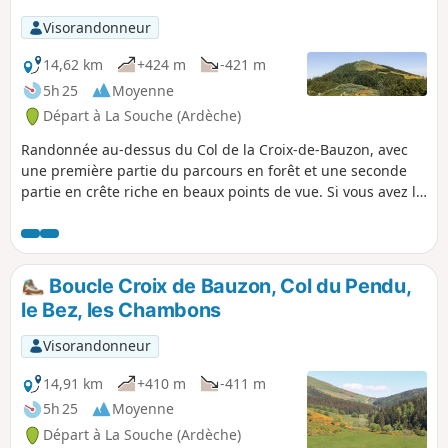
Visorandonneur
14,62 km
+424 m
-421 m
5h 25
Moyenne
Départ à La Souche (Ardèche)
Randonnée au-dessus du Col de la Croix-de-Bauzon, avec
une première partie du parcours en forêt et une seconde
partie en crête riche en beaux points de vue. Si vous avez la
chance d'effectuer cette petite virée un jour où le ciel est
clair, vous aurez la possibilité de voir se détacher sur
l'horizon la chaîne des Alpes et le Mont Ventoux.
Boucle Croix de Bauzon, Col du Pendu,
le Bez, les Chambons
Visorandonneur
14,91 km
+410 m
-411 m
5h 25
Moyenne
Départ à La Souche (Ardèche)