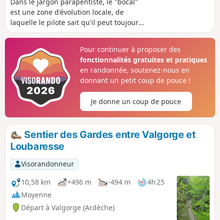
Dans le jargon parapentiste, le "bocal"
est une zone d'évolution locale, de
laquelle le pilote sait qu'il peut toujours
rejoindre l'atterrissage officiel. Pour lui,
"sortir du bocal", c'est s'émanciper,
Pour continuer à proposer des
changer de vallée, partir en cross. Ce
fonctionnalités gratuites et pratiques
circuit, au départ de "l'atéro" du
en randonnée, soutenez-nous en
Chambon, puis passant au "déco" du col
donnant un petit coup de pouce !
de Meyrand pourrait être un vol-rando !
En parcourant le flanc Sud du Tanargue
Je donne un coup de pouce
(et ses crêtes), il vous fera découvrir
cette magnifique Vallée de la Beaume,
en amont de Valgorge.
Sentier des Gardes entre Valgorge et
Loubaresse
Visorandonneur
10,58 km
+496 m
-494 m
4h 25
Moyenne
Départ à Valgorge (Ardèche)