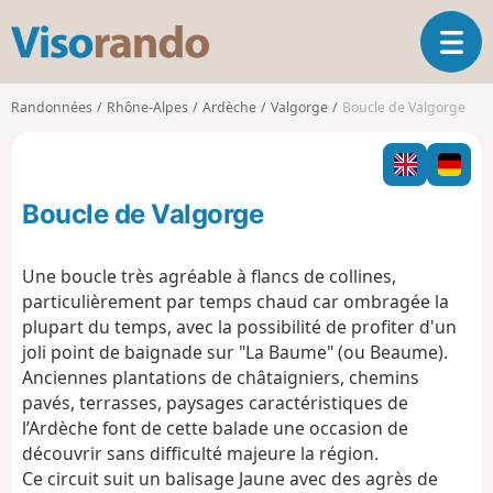
V
O
i
u
s
v
o
Randonnées
Rhône-Alpes
Ardèche
Valgorge
Boucle de Valgorge
r
r
i
a
r
n
l
d
Boucle de Valgorge
a
o
n
a
Une boucle très agréable à flancs de collines,
v
particulièrement par temps chaud car ombragée la
i
plupart du temps, avec la possibilité de profiter d'un
g
joli point de baignade sur "La Baume" (ou Beaume).
a
t
Anciennes plantations de châtaigniers, chemins
i
pavés, terrasses, paysages caractéristiques de
o
l’Ardèche font de cette balade une occasion de
n
découvrir sans difficulté majeure la région.
Ce circuit suit un balisage Jaune avec des agrès de