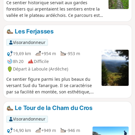
Ce sentier historique servait aux gardes
forestiers qui arpentaient les sentiers entre la
vallée et le plateau ardéchois. Ce parcours est
idéal pour débuter ou finir un séjour dans le
secteur car le dénivelé y est sans difficulté
Les Ferjasses
majeure. Il y a une vue imprenable sur le
Tanargue et un retour sur l'ancienne route de
Visorandonneur
Valgorge autrefois empruntée par les charettes.
Les ardéchois ont pour habitude de l'emprunter
19,69 km
+954 m
-953 m
le jour de la foire traditionnelle de Loubaresse
8h 20
Difficile
le 18 août.
Départ à Laboule (Ardèche)
Ce sentier figure parmi les plus beaux du
versant Sud du Tanargue. Il se caractérise
par sa facilité en montée, son esthétique,
son aspect aérien et l'authenticité historique
de son tracé. Une nouvelle belle journée de
Le Tour de la Cham du Cros
marche sur le troisième sommet des
Cévennes (1548m).On reste en fond de vallée
Visorandonneur
la première moitié de la matinée puis
ensuite on grimpe sur le versant sud du
14,90 km
+949 m
-946 m