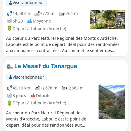
séculaires, des ruisseaux et des
Visorandonneur
"calades" (sentiers historiques dallés où
les habitants circulaient
14,58 km
+773 m
-764 m
quotidiennement).
6h 20
Moyenne
Départ à Laboule (Ardèche)
Au coeur du Parc Naturel Régional des Monts d'Ardèche,
Laboule est le point de départ idéal pour des randonnées
aux ambiances contrastées. Au sommet le sentier des
Granges permet d'avoir une vision panoramique inégalée
(Mont Blanc, Mont Ventoux, Mont Bouquet, Mont Lozère...)
Le Massif du Tanargue
une journée de marche sur le troisième sommet des
Cévennes(alt. 1548 m) avec ses monts rocheux et ses
Visorandonneur
rivières lumineuses.
49,16 km
+2 676 m
-2 663 m
3 jours
Difficile
Départ à Laboule (Ardèche)
Au coeur du Parc Naturel Régional des
Monts d'Ardèche, Laboule est le point de
départ idéal pour des randonnées aux