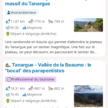
massif du Tanargue
Visorandonneur
11,87 km
+770 m
-769 m
5h 35
Moyenne
Départ à Valgorge (Ardèche)
Une randonnée en boucle qui permet d'atteindre le plateau
du Tanargue par un sentier magnifique. Une fois sur le
plateau, on peut découvrir, en parcourant le sentier de
crête, des vues superbes sur les montagnes ardéchoises.
Tanargue - Vallée de la Beaume : le
"bocal" des parapentistes
Professionnel du tourisme
18,31 km
+867 m
-862 m
7h 45
Moyenne
Départ à Valgorge (Ardèche)