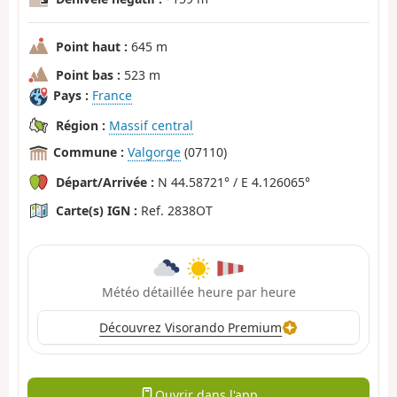
Point haut :
645 m
Point bas :
523 m
Pays :
France
Région :
Massif central
Commune :
Valgorge
(07110)
Départ/Arrivée :
N 44.58721° / E 4.126065°
Carte(s) IGN :
Ref. 2838OT
Météo détaillée heure par heure
Découvrez Visorando Premium
Ouvrir dans l'app