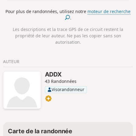
ambiances contrastées. Trois journées de
marche confortable en étoile sur le troisième
Pour plus de randonnées, utilisez notre
moteur de recherche
sommet des Cévennes(1548m) avec ses
.
monts rocheux et ses rivières naturelles. Le
massif du Tanargue est méconnu et
Les descriptions et la trace GPS de ce circuit restent la
sauvage, il vaut le déplacement. Possibilité
propriété de leur auteur. Ne pas les copier sans son
d'hébergement confortable sur place.
autorisation.
AUTEUR
ADDX
43 Randonnées
Visorandonneur
Carte de la randonnée