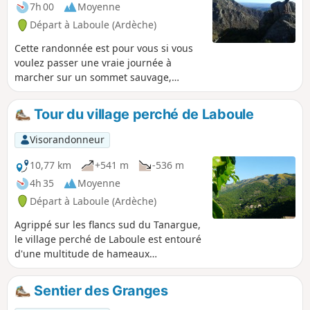
Méjean, on profite de la vue sur le Mont
7h 00
Moyenne
Gerbier de Jonc, le Mont Blanc, le Vercors, le
Départ à Laboule (Ardèche)
Ventoux et les Gorges de l'Ardeche.
Cette randonnée est pour vous si vous
voulez passer une vraie journée à
marcher sur un sommet sauvage,
méconnu, aérien et accueillant. Le Tour
de la Cham du Cros est une boucle au
Tour du village perché de Laboule
départ de Laboule. L'itinéraire est une
vaste boucle qui peut être prise depuis
Visorandonneur
le hameau de Valousset si on manque
de temps. Le pique-nique aura des
10,77 km
+541 m
-536 m
allures de "16/9e" avec une vue
4h 35
Moyenne
imprenable sur la vallée de la Beaume,
Départ à Laboule (Ardèche)
le massif du Tanargue et la plaine de
Vallon Pont d'Arc.
Agrippé sur les flancs sud du Tanargue,
le village perché de Laboule est entouré
d'une multitude de hameaux
typiquement cévenols que cet itinéraire
permet de découvrir un à un en
Sentier des Granges
serpentant à travers des châtaigneraies