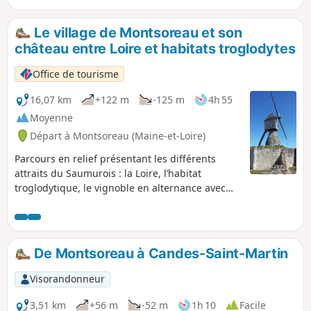
agréable dans les bois et de panoramas sur la rive droite de
la Loire.
Le village de Montsoreau et son
château entre Loire et habitats troglodytes
Office de tourisme
16,07 km
+122 m
-125 m
4h 55
Moyenne
Départ à Montsoreau (Maine-et-Loire)
Parcours en relief présentant les différents
attraits du Saumurois : la Loire, l’habitat
troglodytique, le vignoble en alternance avec
des zones boisées et humides. Attention,
sentier impraticable en cas de crues de Loire
et/ou fortes précipitations.
De Montsoreau à Candes-Saint-Martin
Visorandonneur
3,51 km
+56 m
-52 m
1h 10
Facile