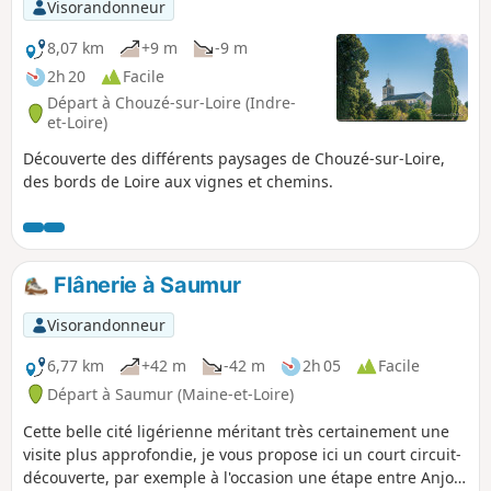
Visorandonneur
8,07 km
+9 m
-9 m
2h 20
Facile
Départ à Chouzé-sur-Loire (Indre-
et-Loire)
Découverte des différents paysages de Chouzé-sur-Loire,
des bords de Loire aux vignes et chemins.
Flânerie à Saumur
Visorandonneur
6,77 km
+42 m
-42 m
2h 05
Facile
Départ à Saumur (Maine-et-Loire)
Cette belle cité ligérienne méritant très certainement une
visite plus approfondie, je vous propose ici un court circuit-
découverte, par exemple à l'occasion une étape entre Anjou