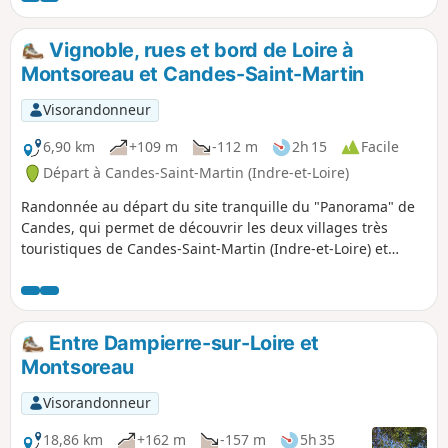
Vignoble, rues et bord de Loire à
Montsoreau et Candes-Saint-Martin
Visorandonneur
6,90 km
+109 m
-112 m
2h 15
Facile
Départ à Candes-Saint-Martin (Indre-et-Loire)
Randonnée au départ du site tranquille du "Panorama" de
Candes, qui permet de découvrir les deux villages très
touristiques de Candes-Saint-Martin (Indre-et-Loire) et
Montsoreau (Maine-et-Loire), en passant, sur les hauteurs,
à travers le vignoble, avant de redescendre au niveau de la
Loire, puis de flâner dans les rues étroites bordées de
maisons en tuffeau. Passage par le Château de Montsoreau,
Entre Dampierre-sur-Loire et
cher à A. Dumas, et par la Collégiale romane Saint-Martin
Montsoreau
de Candes.
Visorandonneur
18,86 km
+162 m
-157 m
5h 35