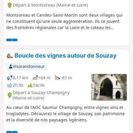
Départ à Montsoreau (Maine-et-Loire)
Montsoreau et Candes-Saint-Martin sont deux villages qui
ne constituent qu'une seule agglomération. Ils se jouent
des frontières régionales car la Loire et le coteau les
unissent.Ce circuit permet de découvrir l'échelonnement
des maisons blanches le long du fleuve et la confluence
avec la Vienne.Une balade à faire au lever du soleil pour
profiter pleinement du rayonnement sur les façades.
Boucle des vignes autour de Souzay
Attention: une info récente (juin 2026) informe d'une
coupure du circuit, pour cause d'éboulement,
Visorandonneur
vraisemblablement au-dessus de Candes-St-Martin (à
préciser).
8,17 km
+64 m
-63 m
2h 30
Facile
Départ à Souzay-Champigny
(Maine-et-Loire)
Au cœur de l'AOC Saumur Champigny, entre vignes vins et
troglodytes. Découvrez le village de Souzay, son patrimoine
et la diversité de nos paysages ligériens.