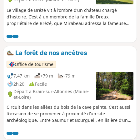
Le village de Brézé vit à l’ombre d’un château chargé
d’histoire. C’est à un membre de la famille Dreux,
propriétaire de Brézé, que Mirabeau adressa la fameuse
réplique le 23 juin 1789 : Nous sommes ici par la volonté du
peuple et nous n’en sortirons que par la force des
baïonnettes. Chemins de halage enherbés ou empierrés le
long du Thouet et du Canal de la Dive.
La forêt de nos ancêtres
Office de tourisme
7,47 km
+79 m
-79 m
2h 20
Facile
Départ à Brain-sur-Allonnes (Maine-
et-Loire)
Circuit dans les allées du bois de la cave peinte. C’est aussi
l’occasion de se promener à proximité d’un site
archéologique. Entre Saumur et Bourgueil, en lisière d’un
grand massif forestier, Brain-sur-Allonnes a mis à jour
quelques trésors de son patrimoine archéologique. Réputée
pour l’élevage de vers à soie au XIXe siècle, la commune est