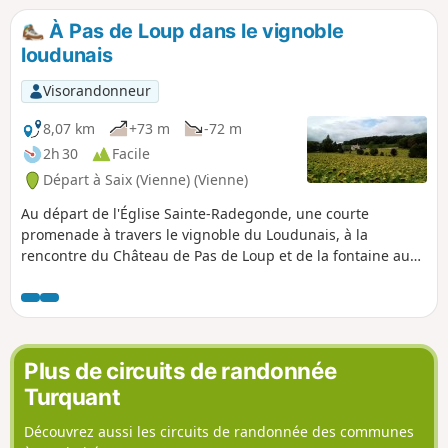
de nos jours tournée vers les cultures maraîchères.
À Pas de Loup dans le vignoble
loudunais
Visorandonneur
8,07 km
+73 m
-72 m
2h 30
Facile
Départ à Saix (Vienne) (Vienne)
Au départ de l'Église Sainte-Radegonde, une courte
promenade à travers le vignoble du Loudunais, à la
rencontre du Château de Pas de Loup et de la fontaine au
fond de son parc, ainsi que d'une charmante source.
Itinéraire conçu et balisé par la Communauté de
Communes du Loudunais, labellisé par le comité
départemental FFRP de la Vienne.
Plus de circuits de randonnée
Turquant
Découvrez aussi les circuits de randonnée des communes