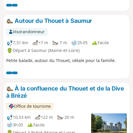
Autour du Thouet à Saumur
Visorandonneur
7,31 km
+7 m
-7 m
2h 05
Facile
Départ à Saumur (Maine-et-Loire)
Petite balade, autour du Thouet, idéale pour la famille.
À la confluence du Thouet et de la Dive
à Brézé
Office de tourisme
10,53 km
+22 m
-20 m
3h 05
Facile
Départ à Brézé (Maine-et-Loire)