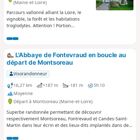
(Maine-et-Loire)
Parcours vallonné alliant la Loire, le
vignoble, la forêt et les habitations
troglodytes. Attention ! Portion
impraticable en bord de Loire en cas de
crue. Prudence en période de chasse.
L'Abbaye de Fontevraud en boucle au
départ de Montsoreau
Visorandonneur
16,27 km
+187 m
-181 m
5h 10
Moyenne
Départ à Montsoreau (Maine-et-Loire)
Superbe randonnée permettant de découvrir
respectivement Montsoreau, Fontrevaud et Candes-Saint-
Martin dans leur écrin et des lieux-dits implantés dans des
sites remarquables. Boucle effectuée dans le sens anti-
horaire sur le coteau pour bénéficier d'un parcours