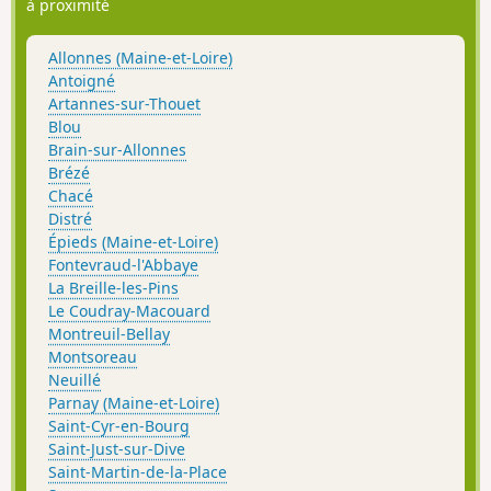
à proximité
Allonnes (Maine-et-Loire)
Antoigné
Artannes-sur-Thouet
Blou
Brain-sur-Allonnes
Brézé
Chacé
Distré
Épieds (Maine-et-Loire)
Fontevraud-l'Abbaye
La Breille-les-Pins
Le Coudray-Macouard
Montreuil-Bellay
Montsoreau
Neuillé
Parnay (Maine-et-Loire)
Saint-Cyr-en-Bourg
Saint-Just-sur-Dive
Saint-Martin-de-la-Place