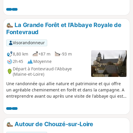
siècle et le manoir de Morains où
Marguerite d’Anjou serait décédée.
Dampierre-sur-Loire est aussi réputé en
tant que commune de l’appellation
La Grande Forêt et l'Abbaye Royale de
Saumur-Champigny. Attention : portion
Fontevraud
impraticable en bord de Loire en cas de
crue.
Visorandonneur
8,80 km
+87 m
-93 m
2h 45
Moyenne
Départ à Fontevraud-l'Abbaye
(Maine-et-Loire)
Une randonnée qui allie nature et patrimoine et qui offre
un agréable cheminement en forêt et dans la campagne. A
entreprendre avant ou après une visite de l'abbaye qui est
un haut lieu de l'art roman.
Autour de Chouzé-sur-Loire