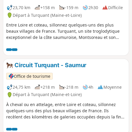
23,70 km
+158 m
-159 m
2h30
Difficile
Départ à Turquant (Maine-et-Loire)
Entre Loire et coteau, sillonnez quelques-uns des plus
beaux villages de France. Turquant, un site troglodytique
exceptionnel de la côte saumuroise, Montsoreau et son
château, l'un des plus beaux villages de France et petite cité
de caractère, Fontevraud et son Abbaye royale, la
confluence entre la Loire et la Vienne et le superbe
panorama à Candes-Saint-Martin.
Circuit Turquant - Saumur
Office de tourisme
24,75 km
+218 m
-218 m
4h
Moyenne
Départ à Turquant (Maine-et-Loire)
À cheval ou en attelage, entre Loire et coteau, sillonnez
quelques-uns des plus beaux villages de France. Ils
recèlent des kilomètres de galeries occupées depuis la fin
du Moyen-Âge. Cette pierre, d'un blanc crayeux, donne aux
monuments de la région leur blondeur et au vin d'AOC