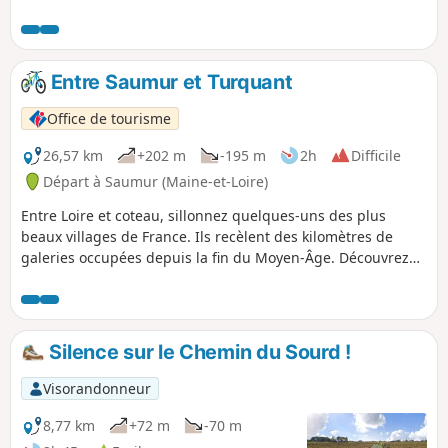
et Touraine.
Entre Saumur et Turquant
Office de tourisme
26,57 km
+202 m
-195 m
2h
Difficile
Départ à Saumur (Maine-et-Loire)
Entre Loire et coteau, sillonnez quelques-uns des plus
beaux villages de France. Ils recèlent des kilomètres de
galeries occupées depuis la fin du Moyen-Âge. Découvrez
un patrimoine d'une exceptionnelle richesse : château,
moulins, lavoirs, loges de vigne, caves de dégustation...
Attention : Bien respecter le sens de circulation, le parcours
est partagé avec des randonneurs équestres.
Silence sur le Chemin du Sourd !
Visorandonneur
8,77 km
+72 m
-70 m