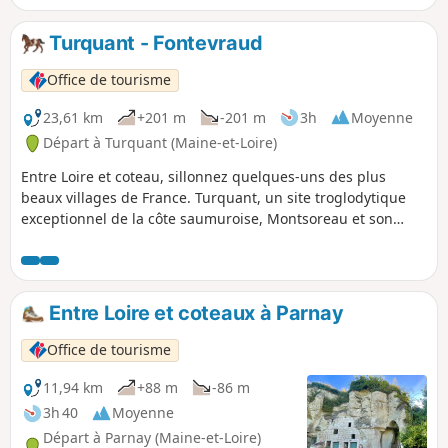
Saumur-Champigny ses qualités gustatives. Découvrez un
patrimoine d'une exceptionnelle richesse : château,
Turquant - Fontevraud
moulins, lavoirs, loges de vigne, caves de dégustation...
Office de tourisme
23,61 km
+201 m
-201 m
3h
Moyenne
Départ à Turquant (Maine-et-Loire)
Entre Loire et coteau, sillonnez quelques-uns des plus
beaux villages de France. Turquant, un site troglodytique
exceptionnel de la côte saumuroise, Montsoreau et son
château, l'un des plus beaux villages de France et petite cité
de caractère, Fontevraud et son abbaye royale, la
confluence entre la Loire et la Vienne et le superbe
panorama à Candes-Saint-Martin.
Entre Loire et coteaux à Parnay
Office de tourisme
11,94 km
+88 m
-86 m
3h 40
Moyenne
Départ à Parnay (Maine-et-Loire)