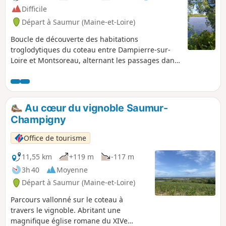
Difficile
Départ à Saumur (Maine-et-Loire)
Boucle de découverte des habitations
troglodytiques du coteau entre Dampierre-sur-
Loire et Montsoreau, alternant les passages dans
les vignobles de Souzay - Champigny dont
l'atypique "Clos Cristal", la falaise de tuffeau
façonnée par l'homme et l'érosion, dominant la
Loire, les villages remarquables et leur
Au cœur du vignoble Saumur-
patrimoine et la rive gauche de la Loire sauvage.
Champigny
Office de tourisme
11,55 km
+119 m
-117 m
3h 40
Moyenne
Départ à Saumur (Maine-et-Loire)
Parcours vallonné sur le coteau à
travers le vignoble. Abritant une
magnifique église romane du XIVe