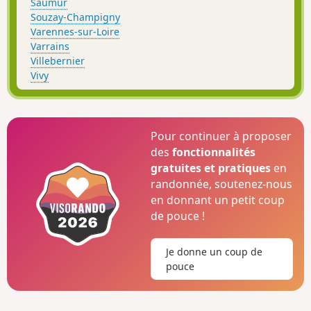
Saumur
Souzay-Champigny
Varennes-sur-Loire
Varrains
Villebernier
Vivy
Pour continuer à proposer
des
fonctionnalités
gratuites et pratiques
en
randonnée, soutenez-nous
en donnant un petit coup
de pouce !
Je donne un coup de
pouce