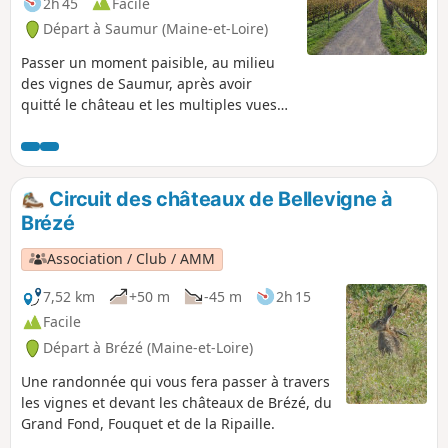
2h 45
Facile
Départ à Saumur (Maine-et-Loire)
Passer un moment paisible, au milieu
des vignes de Saumur, après avoir
quitté le château et les multiples vues
panoramiques de la Loire.
Circuit des châteaux de Bellevigne à
Brézé
Association / Club / AMM
7,52 km
+50 m
-45 m
2h 15
Facile
Départ à Brézé (Maine-et-Loire)
Une randonnée qui vous fera passer à travers
les vignes et devant les châteaux de Brézé, du
Grand Fond, Fouquet et de la Ripaille.