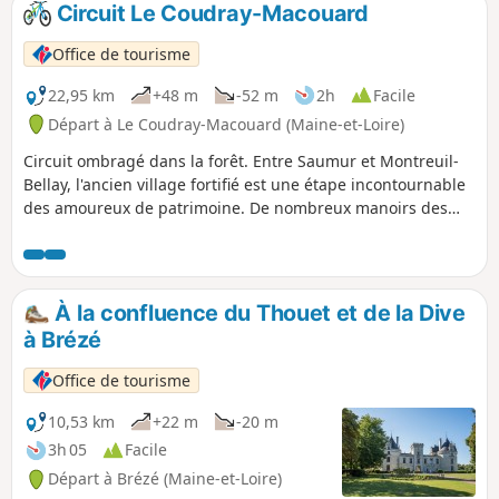
Circuit Le Coudray-Macouard
p
Office de tourisme
22,95 km
+48 m
-52 m
2h
Facile
Départ à Le Coudray-Macouard (Maine-et-Loire)
Circuit ombragé dans la forêt. Entre Saumur et Montreuil-
Bellay, l'ancien village fortifié est une étape incontournable
des amoureux de patrimoine. De nombreux manoirs des
XVème et XVIème siècles et des maisons de maître du
XVIIIème siècle jalonnent les ruelles à l'aspect médiéval.
Attention : Bien respecter le sens de circulation, le parcours
est partagé avec des randonneurs équestres.
À la confluence du Thouet et de la Dive
à Brézé
Office de tourisme
10,53 km
+22 m
-20 m
3h 05
Facile
Départ à Brézé (Maine-et-Loire)