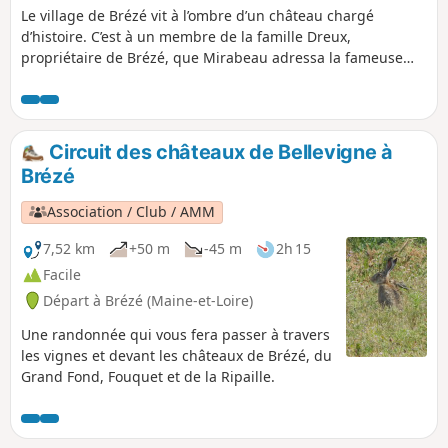
Le village de Brézé vit à l’ombre d’un château chargé
d’histoire. C’est à un membre de la famille Dreux,
propriétaire de Brézé, que Mirabeau adressa la fameuse
réplique le 23 juin 1789 : Nous sommes ici par la volonté du
peuple et nous n’en sortirons que par la force des
baïonnettes. Chemins de halage enherbés ou empierrés le
long du Thouet et du Canal de la Dive.
Circuit des châteaux de Bellevigne à
Brézé
Association / Club / AMM
7,52 km
+50 m
-45 m
2h 15
Facile
Départ à Brézé (Maine-et-Loire)
Une randonnée qui vous fera passer à travers
les vignes et devant les châteaux de Brézé, du
Grand Fond, Fouquet et de la Ripaille.