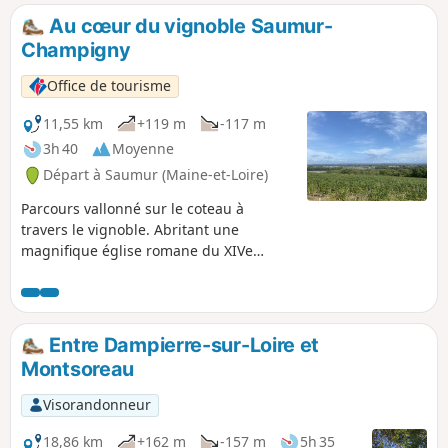
Au cœur du vignoble Saumur-
Champigny
Office de tourisme
11,55 km
+119 m
-117 m
3h 40
Moyenne
Départ à Saumur (Maine-et-Loire)
Parcours vallonné sur le coteau à
travers le vignoble. Abritant une
magnifique église romane du XIVe
siècle et le manoir de Morains où
Marguerite d’Anjou serait décédée.
Dampierre-sur-Loire est aussi réputé en
tant que commune de l’appellation
Entre Dampierre-sur-Loire et
Saumur-Champigny. Attention : portion
Montsoreau
impraticable en bord de Loire en cas de
crue.
Visorandonneur
18,86 km
+162 m
-157 m
5h 35