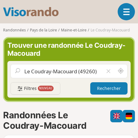
V
O
i
u
s
v
o
Randonnées
Pays de la Loire
Maine-et-Loire
Le Coudray-Macouard
r
r
i
a
Trouver une randonnée Le Coudray-
r
n
Macouard
l
d
a
o
n
A
V
a
u
i
v
t
d
i
Filtres
Rechercher
NOUVEAU
o
e
g
u
r
a
r
l
t
d
e
i
Randonnées Le
e
c
o
m
h
Coudray-Macouard
n
o
a
i
m