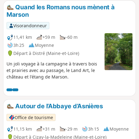
Quand les Romans nous mènent à
Marson
Visorandonneur
11,41 km
+59 m
-60 m
3h 25
Moyenne
Départ à Distré (Maine-et-Loire)
Un joli voyage à la campagne à travers bois
et prairies avec au passage, le Land Art, le
château et l'étang de Marson.
Autour de l’Abbaye d’Asnières
Office de tourisme
11,15 km
+31 m
-29 m
3h 15
Moyenne
Départ à Cizay-la-Madeleine (Maine-et-Loire)