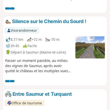
Silence sur le Chemin du Sourd !
Visorandonneur
8,77 km
+72 m
-70 m
2h 45
Facile
Départ à Saumur (Maine-et-Loire)
Passer un moment paisible, au milieu
des vignes de Saumur, après avoir
quitté le château et les multiples vues
panoramiques de la Loire.
Entre Saumur et Turquant
Office de tourisme