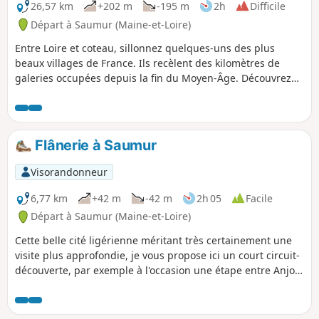
26,57 km
+202 m
-195 m
2h
Difficile
Départ à Saumur (Maine-et-Loire)
Entre Loire et coteau, sillonnez quelques-uns des plus
beaux villages de France. Ils recèlent des kilomètres de
galeries occupées depuis la fin du Moyen-Âge. Découvrez
un patrimoine d'une exceptionnelle richesse : château,
moulins, lavoirs, loges de vigne, caves de dégustation...
Attention : Bien respecter le sens de circulation, le parcours
est partagé avec des randonneurs équestres.
Flânerie à Saumur
Visorandonneur
6,77 km
+42 m
-42 m
2h 05
Facile
Départ à Saumur (Maine-et-Loire)
Cette belle cité ligérienne méritant très certainement une
visite plus approfondie, je vous propose ici un court circuit-
découverte, par exemple à l'occasion une étape entre Anjou
et Touraine.