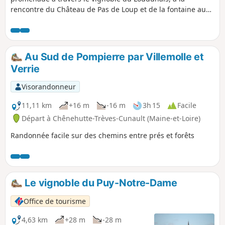
rencontre du Château de Pas de Loup et de la fontaine au
fond de son parc, ainsi que d'une charmante source.
Itinéraire conçu et balisé par la Communauté de
Communes du Loudunais, labellisé par le comité
départemental FFRP de la Vienne.
Au Sud de Pompierre par Villemolle et
Verrie
Visorandonneur
11,11 km
+16 m
-16 m
3h 15
Facile
Départ à Chênehutte-Trèves-Cunault (Maine-et-Loire)
Randonnée facile sur des chemins entre prés et forêts
Le vignoble du Puy-Notre-Dame
Office de tourisme
4,63 km
+28 m
-28 m