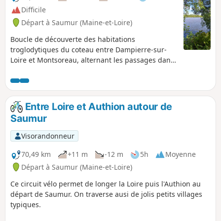
Difficile
Départ à Saumur (Maine-et-Loire)
Boucle de découverte des habitations
troglodytiques du coteau entre Dampierre-sur-
Loire et Montsoreau, alternant les passages dans
les vignobles de Souzay - Champigny dont
l'atypique "Clos Cristal", la falaise de tuffeau
façonnée par l'homme et l'érosion, dominant la
Loire, les villages remarquables et leur
Entre Loire et Authion autour de
patrimoine et la rive gauche de la Loire sauvage.
Saumur
Visorandonneur
70,49 km
+11 m
-12 m
5h
Moyenne
Départ à Saumur (Maine-et-Loire)
Ce circuit vélo permet de longer la Loire puis l'Authion au
départ de Saumur. On traverse ausi de jolis petits villages
typiques.