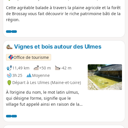
Cette agréable balade à travers la plaine agricole et la forêt
de Brossay vous fait découvrir le riche patrimoine bâti de la
région.
Vignes et bois autour des Ulmes
Office de tourisme
11,49 km
+50 m
-42 m
3h 25
Moyenne
Départ à Les Ulmes (Maine-et-Loire)
À l’origine du nom, le mot latin ulmus,
qui désigne l’orme, signifie que le
village fut appelé ainsi en raison de la
présence de cet arbre. Les bois et
domaines alentours furent confiés aux
moines de l’abbaye de Saint-Maur et