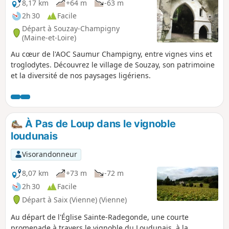
8,17 km
+64 m
-63 m
2h 30
Facile
Départ à Souzay-Champigny
(Maine-et-Loire)
Au cœur de l'AOC Saumur Champigny, entre vignes vins et
troglodytes. Découvrez le village de Souzay, son patrimoine
et la diversité de nos paysages ligériens.
À Pas de Loup dans le vignoble
loudunais
Visorandonneur
8,07 km
+73 m
-72 m
2h 30
Facile
Départ à Saix (Vienne) (Vienne)
Au départ de l'Église Sainte-Radegonde, une courte
promenade à travers le vignoble du Loudunais, à la