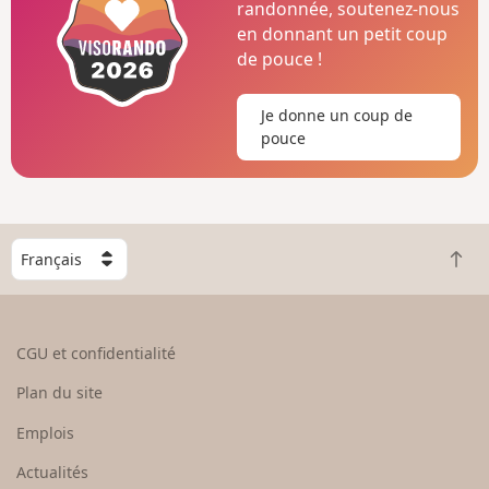
randonnée, soutenez-nous
en donnant un petit coup
de pouce !
Je donne un coup de
pouce
C
R
h
e
o
t
i
o
s
CGU et confidentialité
u
i
r
s
Plan du site
e
s
n
e
Emplois
h
z
Actualités
a
u