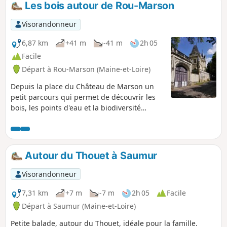
c’est autour d’un prieuré et de son
Les bois autour de Rou-Marson
église que le bourg s'est développé. Le
prieuré, remanié aux XVIe et XVIIe
Visorandonneur
siècles, est toujours accolé à l’église
Saint-Vincent d’Espagne, cette dernière
6,87 km
+41 m
-41 m
2h 05
offrant de beaux vestiges du XIe siècle
Facile
et du XIIe siècle.
Départ à Rou-Marson (Maine-et-Loire)
Depuis la place du Château de Marson un
petit parcours qui permet de découvrir les
bois, les points d'eau et la biodiversité
végétale grâce au sentier botanique.
Autour du Thouet à Saumur
Visorandonneur
7,31 km
+7 m
-7 m
2h 05
Facile
Départ à Saumur (Maine-et-Loire)
Petite balade, autour du Thouet, idéale pour la famille.