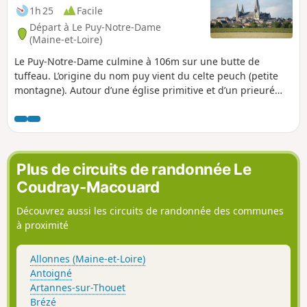
1h 25
Facile
Départ à Le Puy-Notre-Dame
(Maine-et-Loire)
Le Puy-Notre-Dame culmine à 106m sur une butte de
tuffeau. L’origine du nom puy vient du celte peuch (petite
montagne). Autour d’une église primitive et d’un prieuré
clunisien fondé par Guillaume VIII Duc d’Aquitaine, le bourg
se développe, accueillant les pèlerins descendant vers
Compostelle et ceux venus vénérer une relique rapportée
des Croisades : la Sainte-Ceinture de la Vierge.
Plus de circuits de randonnée Le
Coudray-Macouard
Découvrez aussi les circuits de randonnée des communes
à proximité
Allonnes (Maine-et-Loire)
Antoigné
Artannes-sur-Thouet
Brézé