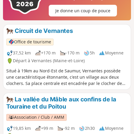
Je donne un coup de pouce
Circuit de Vernantes
Office de tourisme
37,52 km
+170 m
-170 m
5h
Moyenne
Départ à Vernantes (Maine-et-Loire)
Situé à 19km au Nord-Est de Saumur, Vernantes possède
une caractéristique étonnante, c'est un village aux deux
clochers. Sa place centrale est encadrée par le clocher de
l’ancienne église transformée en mairie et par celui de
l’église paroissiale construite au XIXe siècle. La commune se
La vallée du Mâble aux confins de la
distingue également par son environnement très boisé que
Touraine et du Poitou
vous pouvez découvrir à cheval.
Association / Club / AMM
19,85 km
+99 m
-92 m
2h30
Moyenne