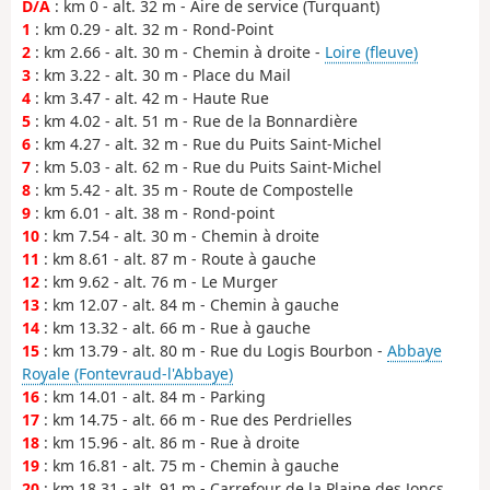
D/A
: km 0 - alt. 32 m - Aire de service (Turquant)
1
: km 0.29 - alt. 32 m - Rond-Point
2
: km 2.66 - alt. 30 m - Chemin à droite -
Loire (fleuve)
3
: km 3.22 - alt. 30 m - Place du Mail
4
: km 3.47 - alt. 42 m - Haute Rue
5
: km 4.02 - alt. 51 m - Rue de la Bonnardière
6
: km 4.27 - alt. 32 m - Rue du Puits Saint-Michel
7
: km 5.03 - alt. 62 m - Rue du Puits Saint-Michel
8
: km 5.42 - alt. 35 m - Route de Compostelle
9
: km 6.01 - alt. 38 m - Rond-point
10
: km 7.54 - alt. 30 m - Chemin à droite
11
: km 8.61 - alt. 87 m - Route à gauche
12
: km 9.62 - alt. 76 m - Le Murger
13
: km 12.07 - alt. 84 m - Chemin à gauche
14
: km 13.32 - alt. 66 m - Rue à gauche
15
: km 13.79 - alt. 80 m - Rue du Logis Bourbon -
Abbaye
Royale (Fontevraud-l'Abbaye)
16
: km 14.01 - alt. 84 m - Parking
17
: km 14.75 - alt. 66 m - Rue des Perdrielles
18
: km 15.96 - alt. 86 m - Rue à droite
19
: km 16.81 - alt. 75 m - Chemin à gauche
20
: km 18.31 - alt. 91 m - Carrefour de la Plaine des Joncs