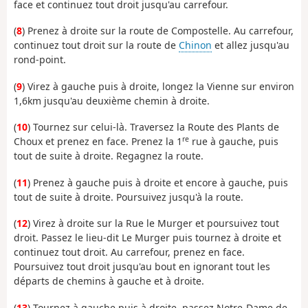
face et continuez tout droit jusqu'au carrefour.
(
8
) Prenez à droite sur la route de Compostelle. Au carrefour,
continuez tout droit sur la route de
Chinon
et allez jusqu'au
rond-point.
(
9
) Virez à gauche puis à droite, longez la Vienne sur environ
1,6km jusqu'au deuxième chemin à droite.
(
10
) Tournez sur celui-là. Traversez la Route des Plants de
re
Choux et prenez en face. Prenez la 1
rue à gauche, puis
tout de suite à droite. Regagnez la route.
(
11
) Prenez à gauche puis à droite et encore à gauche, puis
tout de suite à droite. Poursuivez jusqu'à la route.
(
12
) Virez à droite sur la Rue le Murger et poursuivez tout
droit. Passez le lieu-dit Le Murger puis tournez à droite et
continuez tout droit. Au carrefour, prenez en face.
Poursuivez tout droit jusqu'au bout en ignorant tout les
départs de chemins à gauche et à droite.
(
13
) Tournez à gauche puis à droite, passez Notre-Dame de