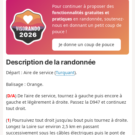
Pour continuer à proposer des
fonctionnalités gratuites et
pratiques
en randonnée, soutenez-
nous en donnant un petit coup de
pouce !
Je donne un coup de pouce
Description de la randonnée
Départ : Aire de service (
Turquant
).
Balisage : Orange.
(
D/A
) De l'aire de service, tournez à gauche puis encore à
gauche et légèrement à droite. Passez la D947 et continuez
tout droit.
(
1
) Poursuivez tout droit jusqu'au bout puis tournez à droite.
Longez la Loire sur environ 2,5 km en passant
successivement sous les câbles électriques puis le pont de