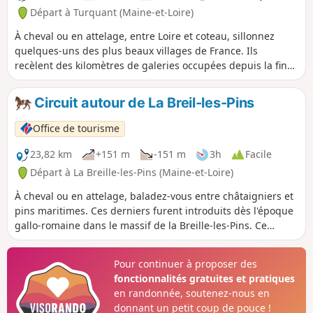
Départ à Turquant (Maine-et-Loire)
À cheval ou en attelage, entre Loire et coteau, sillonnez
quelques-uns des plus beaux villages de France. Ils
recèlent des kilomètres de galeries occupées depuis la fin
du Moyen-Âge. Cette pierre, d'un blanc crayeux, donne aux
monuments de la région leur blondeur et au vin d'AOC
Circuit autour de La Breil-les-Pins
Saumur-Champigny ses qualités gustatives. Découvrez un
patrimoine d'une exceptionnelle richesse : château,
Office de tourisme
moulins, lavoirs, loges de vigne, caves de dégustation...
23,82 km
+151 m
-151 m
3h
Facile
Départ à La Breille-les-Pins (Maine-et-Loire)
À cheval ou en attelage, baladez-vous entre châtaigniers et
pins maritimes. Ces derniers furent introduits dès l'époque
gallo-romaine dans le massif de la Breille-les-Pins. Ce
circuit vous offrira la possibilité d'observer des espèces
d'oiseaux peu communes comme la cigogne noire, le
Pour continuer à proposer des
circaète Jean-le-Blanc ou la huppe fasciée.
fonctionnalités gratuites et pratiques
en randonnée, soutenez-nous en
donnant un petit coup de pouce !