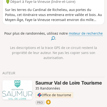
Départ à Faye-la-Vineuse (Indre-et-Loire)
Sur les terres du Cardinal de Richelieu, aux portes du
Poitou, cet itinéraire vous emmènera entre vallée et bois. Au
Moyen-Âge, Faye-la-Vineuse recensait environ dix mille
personnes. Au XIe siècle, Foulques Nerra fit construire un
château fort et fortifia le bourg. Les remparts étaient percés
Pour plus de randonnées, utilisez notre
moteur de recherche
de quatre portes monumentales, chacune disposant d'un
.
pont-levis. En 1593, presque toutes les constructions furent
détruites par les aléas des Guerres de religion. En 1626
Les descriptions et la trace GPS de ce circuit restent la
Richelieu racheta la ville.
propriété de leur auteur. Ne pas les copier sans son
autorisation.
AUTEUR
Saumur Val de Loire Tourisme
35 Randonnées
Office de tourisme
PRO