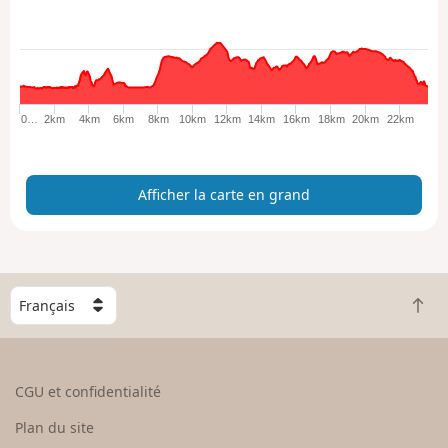
c
h
e
r
l
a
0…
2km
4km
6km
8km
10km
12km
14km
16km
18km
20km
22km
c
a
r
Afficher la carte en grand
t
e
e
n
g
C
r
R
h
a
e
o
n
t
i
d
o
s
CGU et confidentialité
u
i
r
s
Plan du site
e
s