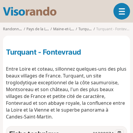
V
O
i
u
s
v
o
Randonnées
Pays de la Loire
Maine-et-Loire
Turquant
Turquant - Fontevraud
r
r
i
a
r
n
Turquant - Fontevraud
l
d
a
o
n
Entre Loire et coteau, sillonnez quelques-uns des plus
a
beaux villages de France. Turquant, un site
v
troglodytique exceptionnel de la côte saumuroise,
i
g
Montsoreau et son château, l'un des plus beaux
a
villages de France et petite cité de caractère,
t
Fontevraud et son abbaye royale, la confluence entre
i
la Loire et la Vienne et le superbe panorama à
o
Candes-Saint-Martin.
n