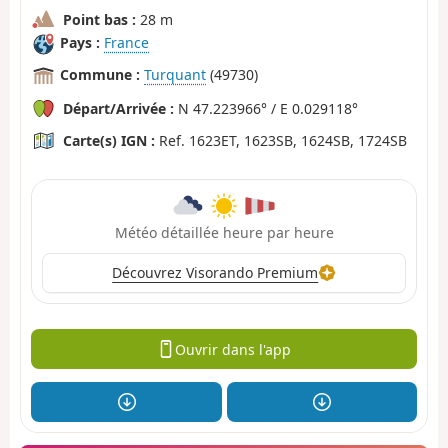
Point bas :
28 m
Pays :
France
Commune :
Turquant
(49730)
Départ/Arrivée :
N 47.223966° / E 0.029118°
Carte(s) IGN :
Ref. 1623ET, 1623SB, 1624SB, 1724SB
Météo détaillée heure par heure
Découvrez Visorando Premium
Ouvrir dans l'app