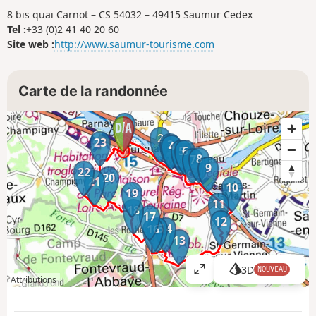
8 bis quai Carnot – CS 54032 – 49415 Saumur Cedex
Tel :
+33 (0)2 41 40 20 60
Site web :
http://www.saumur-tourisme.com
Carte de la randonnée
1
2
23
3
4
5
6
8
7
9
22
20
21
10
19
11
18
17
12
15
14
16
13
3D
NOUVEAU
A
Attributions
ff
i