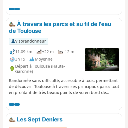
remparts romains de Toulouse des 1er et 3e
siècles après Jésus-Christ. La durée de cette
promenade est à augmenter du temps que
vous consacrez à l'observation des lieux.
À travers les parcs et au fil de l'eau
de Toulouse
Visorandonneur
11,09 km
+22 m
-12 m
3h 15
Moyenne
Départ à Toulouse (Haute-
Garonne)
Randonnée sans difficulté, accessible à tous, permettant
de découvrir Toulouse à travers ses principaux parcs tout
en profitant de très beaux points de vu en bord de
Garonne.
Les Sept Deniers