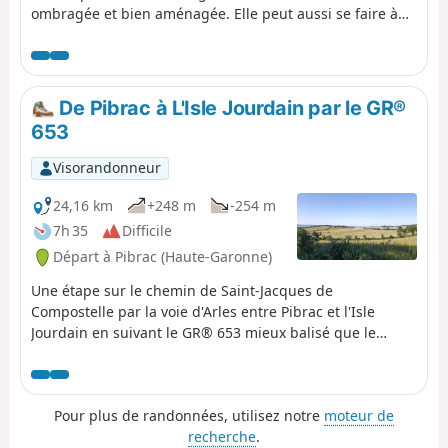
ombragée et bien aménagée. Elle peut aussi se faire à
vélo. Et on peut bien sûr en parcourir des tronçons plus
courts.
De Pibrac à L'Isle Jourdain par le GR®
653
Visorandonneur
24,16 km
+248 m
-254 m
7h 35
Difficile
Départ à Pibrac (Haute-Garonne)
Une étape sur le chemin de Saint-Jacques de
Compostelle par la voie d'Arles entre Pibrac et l'Isle
Jourdain en suivant le GR® 653 mieux balisé que le
Camino. Le départ et l'arrivée se font devant une gare
afin de pouvoir revenir au point de départ en train
Pour plus de randonnées, utilisez notre
moteur de
recherche
.