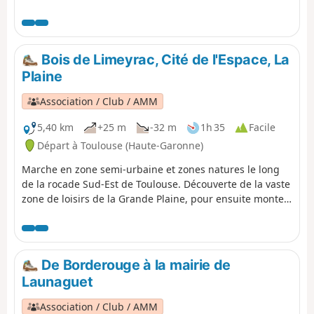
la Prairie des Filtres pour terminer à Esquirol, un
poumon de la nature sauvage qui se cache au cœur de
la ville. La Garonne l'irrigue. Les meilleurs de nos sportifs
y viennent pour décrocher des médailles...
Bois de Limeyrac, Cité de l'Espace, La
Plaine
Association / Club / AMM
5,40 km
+25 m
-32 m
1h 35
Facile
Départ à Toulouse (Haute-Garonne)
Marche en zone semi-urbaine et zones natures le long
de la rocade Sud-Est de Toulouse. Découverte de la vaste
zone de loisirs de la Grande Plaine, pour ensuite monter
vers le bois préservé de Limayrac. Redescente vers la
coulée verte pour longer la Cité de l'Espace. Nombreuses
possibilités de se poser, de faire des activités physiques
ou de jouer avec les enfants.
De Borderouge à la mairie de
Launaguet
Association / Club / AMM