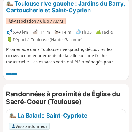
Toulouse rive gauche : Jardins du Barry,
p
Cartoucherie et Saint-Cyprien
Association / Club / AMM
5,49 km
+11 m
-14 m
1h 35
Facile
Départ à Toulouse (Haute-Garonne)
Promenade dans Toulouse rive gauche, découvrez les
nouveaux aménagements de la ville sur une friche
industrielle. Les espaces verts ont été aménagés pour
assurer de l'ombre et de la fraicheur en été. Les
déplacements y sont sécurisés et à l'écart de la circulation
automobile. Le trajet se poursuit vers le quartier historique
et finit à Saint-Cyprien.
Randonnées à proximité de Église du
Sacré-Coeur (Toulouse)
La Balade Saint-Cypriote
Visorandonneur