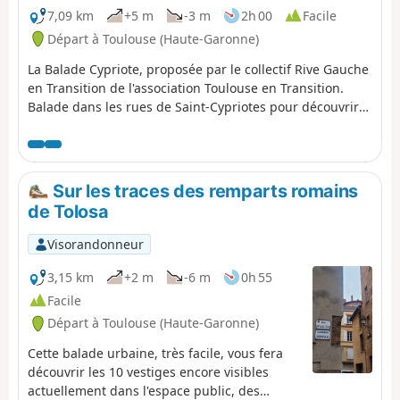
7,09 km
+5 m
-3 m
2h 00
Facile
Départ à Toulouse (Haute-Garonne)
La Balade Cypriote, proposée par le collectif Rive Gauche
en Transition de l'association Toulouse en Transition.
Balade dans les rues de Saint-Cypriotes pour découvrir
les coins de verdure du quartier.
Sur les traces des remparts romains
de Tolosa
Visorandonneur
3,15 km
+2 m
-6 m
0h 55
Facile
Départ à Toulouse (Haute-Garonne)
Cette balade urbaine, très facile, vous fera
découvrir les 10 vestiges encore visibles
actuellement dans l'espace public, des