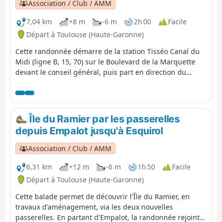
Association / Club / AMM
7,04 km
+8 m
-6 m
2h 00
Facile
Départ à Toulouse (Haute-Garonne)
Cette randonnée démarre de la station Tisséo Canal du
Midi (ligne B, 15, 70) sur le Boulevard de la Marquette
devant le conseil général, puis part en direction du
quartier des Sept Deniers en longent le canal. Le retour
se fait par la digue de la Garonne et le Canal de Brienne
afin de rejoindre Compans Cafarelli (ligne B, 45, L1, L14).
Des vélostations sont présentes au départ et à l'arrivée.
Île du Ramier par les passerelles
depuis Empalot jusqu'à Esquirol
Association / Club / AMM
6,31 km
+12 m
-6 m
1h 50
Facile
Départ à Toulouse (Haute-Garonne)
Cette balade permet de découvrir l'Île du Ramier, en
travaux d'aménagement, via les deux nouvelles
passerelles. En partant d'Empalot, la randonnée rejoint