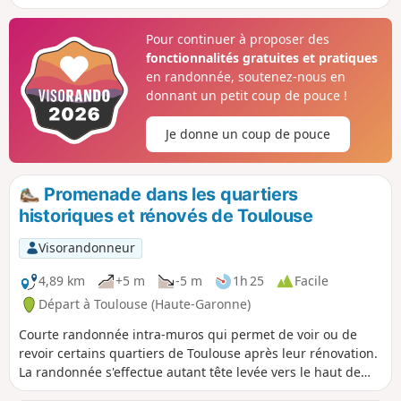
ruelles médiévales et des musées. Cette visite touristique
de la "Ville rose" peut s'étaler sur une ou plusieurs journées
Pour continuer à proposer des
en fonction des potentielles visites et arrêts effectués.
fonctionnalités gratuites et pratiques
en randonnée, soutenez-nous en
donnant un petit coup de pouce !
Je donne un coup de pouce
Promenade dans les quartiers
historiques et rénovés de Toulouse
Visorandonneur
4,89 km
+5 m
-5 m
1h 25
Facile
Départ à Toulouse (Haute-Garonne)
Courte randonnée intra-muros qui permet de voir ou de
revoir certains quartiers de Toulouse après leur rénovation.
La randonnée s'effectue autant tête levée vers le haut de
bâtiments rencontrés, qu'en regardant au niveau du sol, les