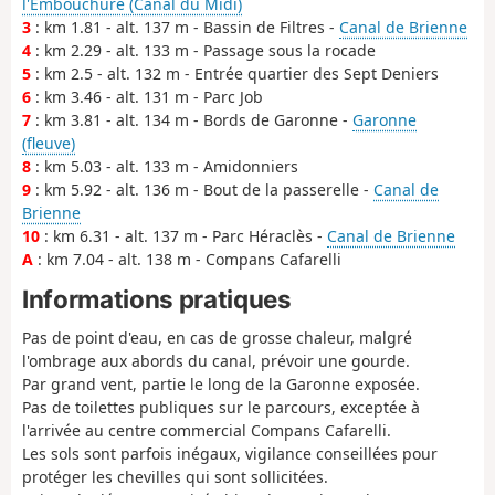
l'Embouchure (Canal du Midi)
3
: km 1.81 - alt. 137 m - Bassin de Filtres -
Canal de Brienne
4
: km 2.29 - alt. 133 m - Passage sous la rocade
5
: km 2.5 - alt. 132 m - Entrée quartier des Sept Deniers
6
: km 3.46 - alt. 131 m - Parc Job
7
: km 3.81 - alt. 134 m - Bords de Garonne -
Garonne
(fleuve)
8
: km 5.03 - alt. 133 m - Amidonniers
9
: km 5.92 - alt. 136 m - Bout de la passerelle -
Canal de
Brienne
10
: km 6.31 - alt. 137 m - Parc Héraclès -
Canal de Brienne
A
: km 7.04 - alt. 138 m - Compans Cafarelli
Informations pratiques
Pas de point d'eau, en cas de grosse chaleur, malgré
l'ombrage aux abords du canal, prévoir une gourde.
Par grand vent, partie le long de la Garonne exposée.
Pas de toilettes publiques sur le parcours, exceptée à
l'arrivée au centre commercial Compans Cafarelli.
Les sols sont parfois inégaux, vigilance conseillées pour
protéger les chevilles qui sont sollicitées.