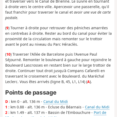
et traverser vers le Canal de Brienne. Le suivre en tournant
à droite vers le centre ville. Apercevoir une passerelle, qu'il
faut franchir pour traverser le canal et
avoir une vue de carte
postale.
(
9
) Tourner à droite pour retrouver des péniches amarrées
en contrebas à droite. Rester au bord du canal pour éviter la
proximité de la circulation mais remonter sur le trottoir
avant le pont au niveau du Parc Héraclès.
(
10
) Traverser l'Allée de Barcelone puis l'Avenue Paul
Séjourné. Remonter le boulevard à gauche pour rejoindre le
Boulevard Lascrosses en restant bien sur le large trottoir de
droite. Continuer tout droit jusqu'à Compans Cafarelli en
traversant le croisement avec le Boulevard. du Maréchal
Leclerc. Vous êtes arrivés (ligne B, 45, L1, L14) (
A
).
Points de passage
D
: km 0 - alt. 136 m -
Canal du Midi
1
: km 0.88 - alt. 136 m - Ecluse du Béarnais -
Canal du Midi
2
: km 1.49 - alt. 137 m - Bassin de l'Embouchure -
Port de