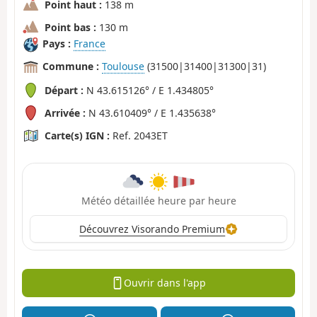
Point haut :
138 m
Point bas :
130 m
Pays :
France
Commune :
Toulouse
(31500|31400|31300|31)
Départ :
N 43.615126° / E 1.434805°
Arrivée :
N 43.610409° / E 1.435638°
Carte(s) IGN :
Ref. 2043ET
Météo détaillée heure par heure
Découvrez Visorando Premium
Ouvrir dans l'app