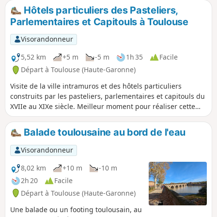
rues étant soit entièrement piétonnes ou partagées.
Hôtels particuliers des Pasteliers,
Nombreux monuments, immeubles des siècles derniers,
Parlementaires et Capitouls à Toulouse
cours intérieures, à voir si l'entrée est autorisée. Les visites
des monuments peuvent rallonger considérablement le
Visorandonneur
temps de parcours.
5,52 km
+5 m
-5 m
1h 35
Facile
Départ à Toulouse (Haute-Garonne)
Visite de la ville intramuros et des hôtels particuliers
construits par les pasteliers, parlementaires et capitouls du
XVIIe au XIXe siècle. Meilleur moment pour réaliser cette
promenade, le matin entre 9 et 12 heures en semaine. La
ville y est vivante, en effervescence. Certains portails des
Balade toulousaine au bord de l'eau
Hôtels sont ouverts. Dans les petites rue du centre, il faudra
bien lever la tête pour apercevoir le haut des Tours. Plaques
Visorandonneur
de rues existantes.
8,02 km
+10 m
-10 m
2h 20
Facile
Départ à Toulouse (Haute-Garonne)
Une balade ou un footing toulousain, au