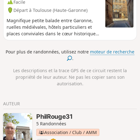
Facile
Départ à Toulouse (Haute-Garonne)
Magnifique petite balade entre Garonne,
ruelles médiévales, hôtels particuliers et
places conviviales dans le cœur historique
de la ville rose. Une courte visite touristique
qui traverse les quartiers Saint-Georges,
Pour plus de randonnées, utilisez notre
moteur de recherche
Capitole, Carmes et Saint-Étienne. En boucle
.
à partir de la station de métro François
Verdier.
Les descriptions et la trace GPS de ce circuit restent la
propriété de leur auteur. Ne pas les copier sans son
autorisation.
AUTEUR
PhilRouge31
5 Randonnées
Association / Club / AMM