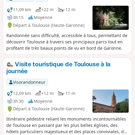
11,09 km
+22 m
-12 m
3h 15
Moyenne
Départ à Toulouse (Haute-Garonne)
Randonnée sans difficulté, accessible à tous, permettant de
découvrir Toulouse à travers ses principaux parcs tout en
profitant de très beaux points de vu en bord de Garonne.
Visite touristique de Toulouse à la
journée
Visorandonneur
12,09 km
+12 m
-11 m
3h 30
Moyenne
Départ à Toulouse (Haute-Garonne)
Itinéraire pédestre reliant les monuments incontournables
de Toulouse en passant par les plus belles églises, des
hôtels particuliers majestueux et des places conviviales, des