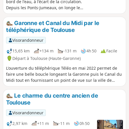
bord de l'eau, à l'écart de la circulation.
Depuis les Ponts-Jumeaux, on longe les
berges du Canal de Brienne pour
arriver aux bords de Garonne. Au cœur
Garonne et Canal du Midi par le
de Toulouse, on découvre une belle vue
téléphérique de Toulouse
sur le Bazacle, le dôme de l'hôpital La
Grave. On passe sous le Pont Neuf, on
Visorandonneur
emprunte le Pont Saint-Michel pour
rejoindre la Prairie des Filtres. Au retour,
15,65 km
+134 m
-131 m
4h 50
Facile
on longe les anciens remparts de la ville
Départ à Toulouse (Haute-Garonne)
dans le Jardin Raymond VI.
L'ouverture du téléphérique Téléo en mai 2022 permet de
faire une belle boucle longeant la Garonne puis le Canal du
Midi tout en fournissant un point de vue sur la ville de
Toulouse et les Pyrénées. Toute la première partie, de (1) à
(5), est en plein soleil le matin. La ligne de métro B, pour
Le charme du centre ancien de
des départ alternatifs, désert les répères (4) et (8). Notez
Toulouse
que l'utilisation du téléphérique introduit un biais dans la
fiche technique de Visorando : le dénivelé est très faible et
Visorandonneur
la randonnée ne fait que 12 km environ pour une durée à
pied de 2h30 à 3h.
2,97 km
+11 m
-11 m
0h 50