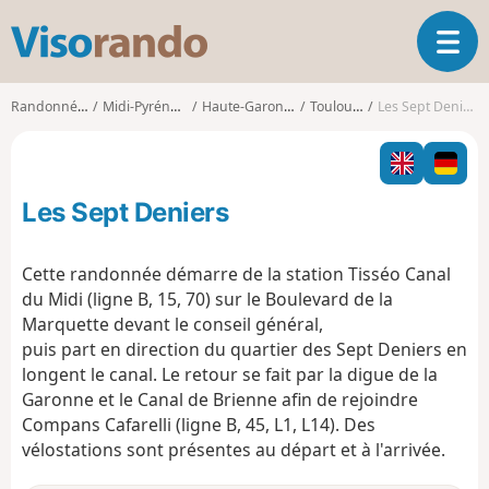
V
O
i
u
s
v
o
Randonnées
Midi-Pyrénées
Haute-Garonne
Toulouse
Les Sept Deniers
r
r
i
a
r
n
l
d
Les Sept Deniers
a
o
n
a
Cette randonnée démarre de la station Tisséo Canal
v
du Midi (ligne B, 15, 70) sur le Boulevard de la
i
Marquette devant le conseil général,
g
puis part en direction du quartier des Sept Deniers en
a
t
longent le canal. Le retour se fait par la digue de la
i
Garonne et le Canal de Brienne afin de rejoindre
o
Compans Cafarelli (ligne B, 45, L1, L14). Des
n
vélostations sont présentes au départ et à l'arrivée.