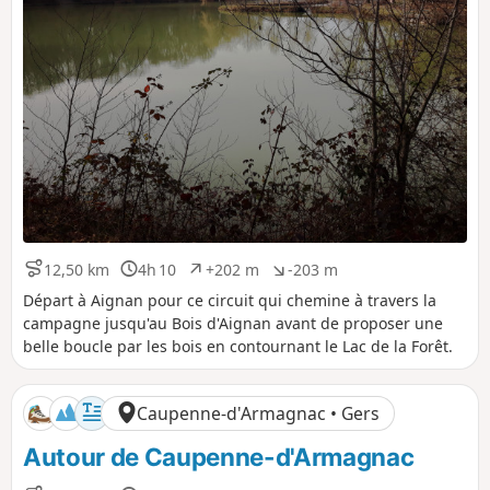
12,50 km
4h 10
+202 m
-203 m
D
D
D
D
i
u
é
é
Départ à Aignan pour ce circuit qui chemine à travers la
s
r
n
n
campagne jusqu'au Bois d'Aignan avant de proposer une
t
é
i
i
belle boucle par les bois en contournant le Lac de la Forêt.
a
e
v
v
n
e
e
c
l
l
Caupenne-d'Armagnac • Gers
e
é
é
p
n
Autour de Caupenne-d'Armagnac
o
é
s
g