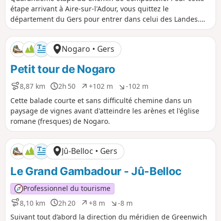
s
r
n
n
étape arrivant à Aire-sur-l'Adour, vous quittez le
t
é
i
i
département du Gers pour entrer dans celui des Landes.
a
e
v
v
Vous laissez également derrière vous les chemins boueux et
n
e
e
glissants pour arriver, une fois passé la ville d'Aire-sur-
c
l
l
Nogaro • Gers
e
é
é
l'Adour, sur la promenade du Lac de Brousseau.
p
n
Petit tour de Nogaro
o
é
s
g
i
a
8,87 km
2h 50
+102 m
-102 m
D
D
D
D
t
t
i
u
é
é
Cette balade courte et sans difficulté chemine dans un
i
i
s
r
n
n
paysage de vignes avant d'atteindre les arènes et l'église
f
f
t
é
i
i
romane (fresques) de Nogaro.
a
e
v
v
n
e
e
c
l
l
Jû-Belloc • Gers
e
é
é
p
n
Le Grand Gambadour - Jû-Belloc
o
é
s
g
i
a
Professionnel du tourisme
t
t
8,10 km
2h 20
+8 m
-8 m
i
i
D
D
D
D
f
f
i
u
é
é
Suivant tout d’abord la direction du méridien de Greenwich