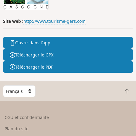
Site web :
http://www.tourisme-gers.com
Ouvrir dans l'app
Télécharger le GPX
Télécharger le PDF
C
R
h
e
o
t
i
o
s
CGU et confidentialité
u
i
r
s
Plan du site
e
s