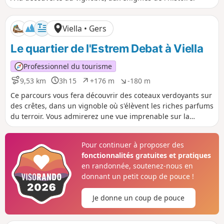
s
r
n
n
t
é
i
i
a
e
v
v
Viella • Gers
n
e
e
c
l
l
Le quartier de l'Estrem Debat à Viella
e
é
é
p
n
Professionnel du tourisme
o
é
s
g
9,53 km
3h 15
+176 m
-180 m
D
D
D
D
i
a
i
u
é
é
Ce parcours vous fera découvrir des coteaux verdoyants sur
t
t
s
r
n
n
i
i
des crêtes, dans un vignoble où s'élèvent les riches parfums
t
é
i
i
f
f
du terroir. Vous admirerez une vue imprenable sur la
a
e
v
v
chaîne des Pyrénées.
n
e
e
c
l
l
Pour continuer à proposer des
e
é
é
fonctionnalités gratuites et pratiques
p
n
o
é
en randonnée, soutenez-nous en
s
g
donnant un petit coup de pouce !
i
a
t
t
Je donne un coup de pouce
i
i
f
f