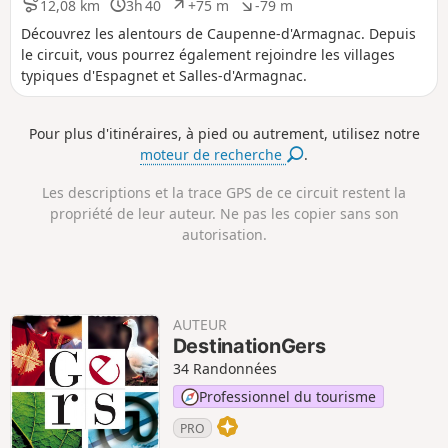
i
a
12,08 km
3h 40
+75 m
-79 m
D
D
D
D
t
t
i
u
é
é
Découvrez les alentours de Caupenne-d'Armagnac. Depuis
i
i
s
r
n
n
le circuit, vous pourrez également rejoindre les villages
f
f
t
é
i
i
typiques d'Espagnet et Salles-d'Armagnac.
a
e
v
v
n
e
e
c
l
l
Pour plus d'itinéraires, à pied ou autrement, utilisez notre
e
é
é
moteur de recherche
.
p
n
o
é
s
g
Les descriptions et la trace GPS de ce circuit restent la
i
a
propriété de leur auteur. Ne pas les copier sans son
t
t
autorisation.
i
i
f
f
AUTEUR
DestinationGers
34 Randonnées
Professionnel du tourisme
PRO