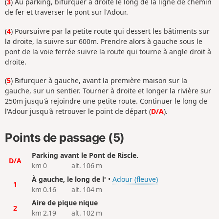
(
3
) Au parking, bifurquer à droite le long de la ligne de chemin
de fer et traverser le pont sur l'Adour.
(
4
) Poursuivre par la petite route qui dessert les bâtiments sur
la droite, la suivre sur 600m. Prendre alors à gauche sous le
pont de la voie ferrée suivre la route qui tourne à angle droit à
droite.
(
5
) Bifurquer à gauche, avant la première maison sur la
gauche, sur un sentier. Tourner à droite et longer la rivière sur
250m jusqu'à rejoindre une petite route. Continuer le long de
l'Adour jusqu'à retrouver le point de départ (
D/A
).
Points de passage (5)
Parking avant le Pont de Riscle.
D/A
km 0
alt. 106 m
À gauche, le long de l'
•
Adour (fleuve)
1
km 0.16
alt. 104 m
Aire de pique nique
2
km 2.19
alt. 102 m