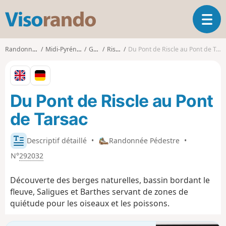
V
O
i
u
s
v
o
Randonnées
Midi-Pyrénées
Gers
Riscle
Du Pont de Riscle au Pont de Tarsac
r
r
i
a
r
n
l
d
Du Pont de Riscle au Pont
a
o
n
de Tarsac
a
v
i
Descriptif détaillé
•
Randonnée Pédestre
•
g
N°
292032
a
t
Découverte des berges naturelles, bassin bordant le
i
fleuve, Saligues et Barthes servant de zones de
o
quiétude pour les oiseaux et les poissons.
n