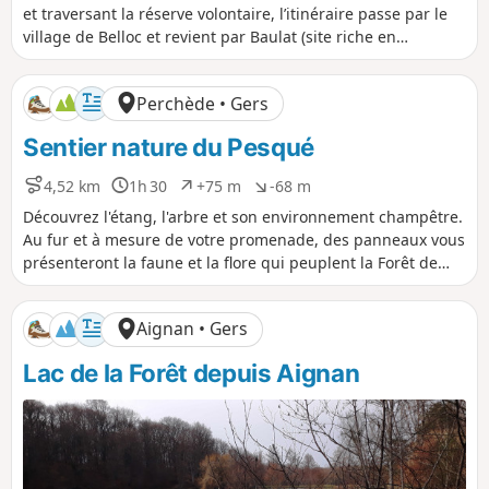
s
r
n
n
et traversant la réserve volontaire, l’itinéraire passe par le
t
é
i
i
village de Belloc et revient par Baulat (site riche en
a
e
v
v
patrimoine moulins et lavoirs).
n
e
e
c
l
l
Perchède • Gers
e
é
é
p
n
Sentier nature du Pesqué
o
é
s
g
i
a
4,52 km
1h 30
+75 m
-68 m
D
D
D
D
t
t
i
u
é
é
Découvrez l'étang, l'arbre et son environnement champêtre.
i
i
s
r
n
n
Au fur et à mesure de votre promenade, des panneaux vous
f
f
t
é
i
i
présenteront la faune et la flore qui peuplent la Forêt de
a
e
v
v
Perchède.
n
e
e
c
l
l
Aignan • Gers
e
é
é
p
n
Lac de la Forêt depuis Aignan
o
é
s
g
i
a
t
t
i
i
f
f