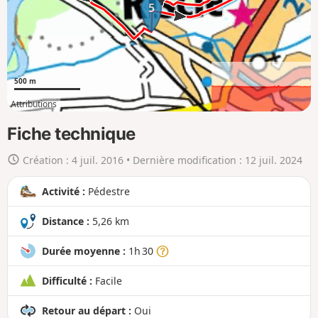
a
5
c
a
r
t
500 m
e
Attributions
e
1km
5km
n
Fiche technique
g
Création :
4 juil. 2016
• Dernière modification :
12 juil. 2024
r
a
Activité :
Pédestre
n
d
Distance :
5,26 km
Durée moyenne :
1h 30
Difficulté :
Facile
Retour au départ :
Oui