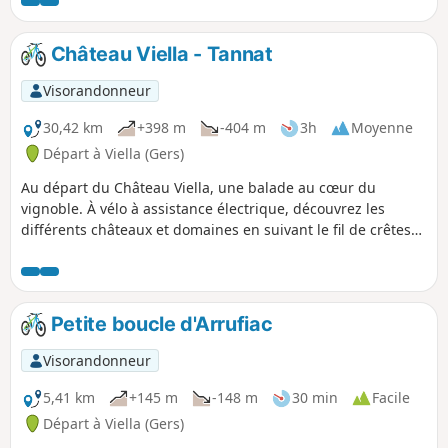
Château Viella - Tannat
Visorandonneur
30,42 km
+398 m
-404 m
3h
Moyenne
Départ à Viella (Gers)
Au départ du Château Viella, une balade au cœur du
vignoble. À vélo à assistance électrique, découvrez les
différents châteaux et domaines en suivant le fil de crêtes
et en passant par le charmant village de Madiran, sa
Maison des Vins et Chez Madiran ! Une randonnée
principalement sur route, accessible et praticable toutes les
saisons et par tous les temps !
Petite boucle d'Arrufiac
Visorandonneur
5,41 km
+145 m
-148 m
30 min
Facile
Départ à Viella (Gers)