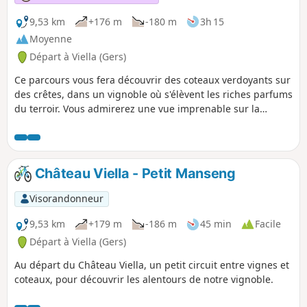
9,53 km
+176 m
-180 m
3h 15
Moyenne
Départ à Viella (Gers)
Ce parcours vous fera découvrir des coteaux verdoyants sur
des crêtes, dans un vignoble où s'élèvent les riches parfums
du terroir. Vous admirerez une vue imprenable sur la
chaîne des Pyrénées.
Château Viella - Petit Manseng
Visorandonneur
9,53 km
+179 m
-186 m
45 min
Facile
Départ à Viella (Gers)
Au départ du Château Viella, un petit circuit entre vignes et
coteaux, pour découvrir les alentours de notre vignoble.