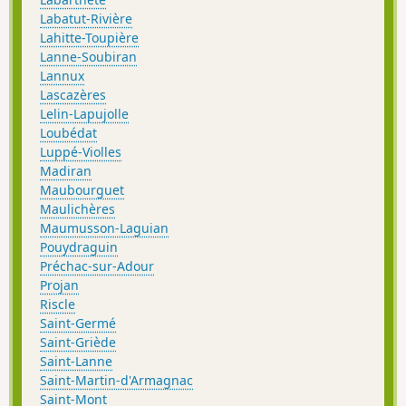
Labatut-Rivière
Lahitte-Toupière
Lanne-Soubiran
Lannux
Lascazères
Lelin-Lapujolle
Loubédat
Luppé-Violles
Madiran
Maubourguet
Maulichères
Maumusson-Laguian
Pouydraguin
Préchac-sur-Adour
Projan
Riscle
Saint-Germé
Saint-Griède
Saint-Lanne
Saint-Martin-d'Armagnac
Saint-Mont