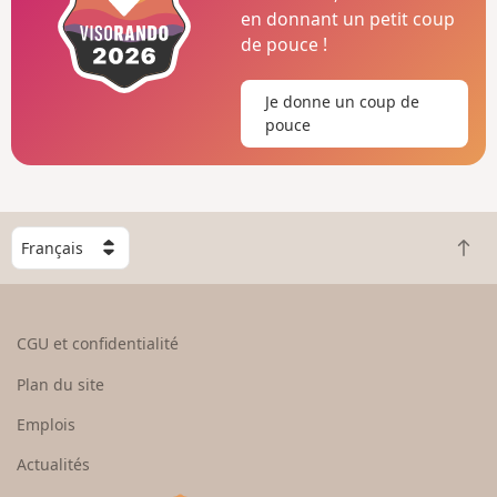
en donnant un petit coup
de pouce !
Je donne un coup de
pouce
C
R
h
e
o
t
i
o
s
CGU et confidentialité
u
i
r
s
Plan du site
e
s
n
e
Emplois
h
z
Actualités
a
u
u
n