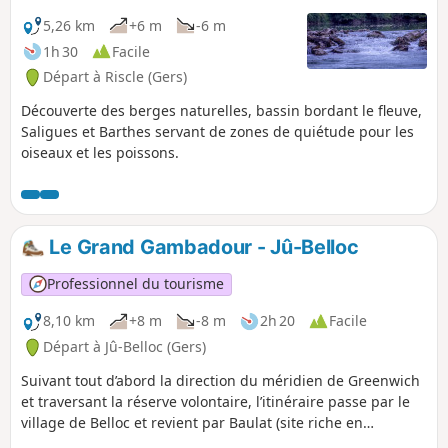
5,26 km
+6 m
-6 m
1h 30
Facile
Départ à Riscle (Gers)
Découverte des berges naturelles, bassin bordant le fleuve,
Saligues et Barthes servant de zones de quiétude pour les
oiseaux et les poissons.
Le Grand Gambadour - Jû-Belloc
Professionnel du tourisme
8,10 km
+8 m
-8 m
2h 20
Facile
Départ à Jû-Belloc (Gers)
Suivant tout d’abord la direction du méridien de Greenwich
et traversant la réserve volontaire, l’itinéraire passe par le
village de Belloc et revient par Baulat (site riche en
patrimoine moulins et lavoirs).