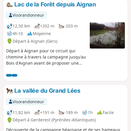
Lac de la Forêt depuis Aignan
Visorandonneur
12,50 km
+202 m
-203 m
4h 10
Moyenne
Départ à Aignan (Gers)
Départ à Aignan pour ce circuit qui
chemine à travers la campagne jusqu'au
Bois d'Aignan avant de proposer une
belle boucle par les bois en contournant
le Lac de la Forêt.
La vallée du Grand Lées
Visorandonneur
11,82 km
+191 m
-189 m
1h
Facile
Départ à Gerderest (Pyrénées-Atlantiques)
Découverte de la campagne béarnaise et de ses hameaux,