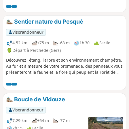
département du Gers pour entrer dans
celui des Landes. Vous laissez
également derrière vous les chemins
boueux et glissants pour arriver, une
Sentier nature du Pesqué
fois passé la ville d'Aire-sur-l'Adour, sur
la promenade du Lac de Brousseau.
Visorandonneur
4,52 km
+75 m
-68 m
1h 30
Facile
Départ à Perchède (Gers)
Découvrez l'étang, l'arbre et son environnement champêtre.
Au fur et à mesure de votre promenade, des panneaux vous
présenteront la faune et la flore qui peuplent la Forêt de
Perchède.
Boucle de Vidouze
Visorandonneur
7,29 km
+64 m
-77 m
2h 15
Facile