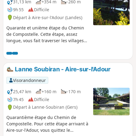
31,13 km
+354 m
-260 m
9h 55
Difficile
Départ à Aire-sur-l'Adour (Landes)
Quarante et unième étape du Chemin
de Compostelle. Cette étape, assez
longue, vous fait traverser les villages
de Sensacq puis Pimbo avant d'entrer
dans les Pyrénées-Atlantiques. Ce
département reçoit tous les chemins
vers Compostelle. Vous allez profiter des
Lanne Soubiran - Aire-sur-l'Adour
paysages des Landes et en fonction de
la visibilité, vous aurez de très belles
Visorandonneur
vues sur le Tursan et les Pyrénées.
25,47 km
+160 m
-170 m
7h 45
Difficile
Départ à Lanne-Soubiran (Gers)
Quarantième étape du Chemin de
Compostelle. Pour cette étape arrivant à
Aire-sur-l'Adour, vous quittez le