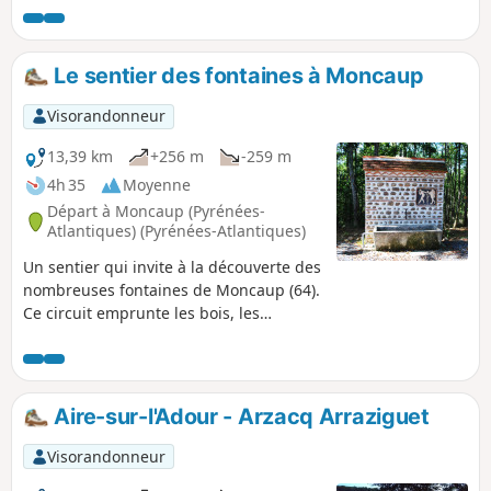
Le sentier des fontaines à Moncaup
Visorandonneur
13,39 km
+256 m
-259 m
4h 35
Moyenne
Départ à Moncaup (Pyrénées-
Atlantiques) (Pyrénées-Atlantiques)
Un sentier qui invite à la découverte des
nombreuses fontaines de Moncaup (64).
Ce circuit emprunte les bois, les
prairies, les vignes et vous offre de
belles parties ombragées ainsi que des
points de vue variés. Un circuit à éviter
durant les périodes humides.
Aire-sur-l'Adour - Arzacq Arraziguet
Visorandonneur