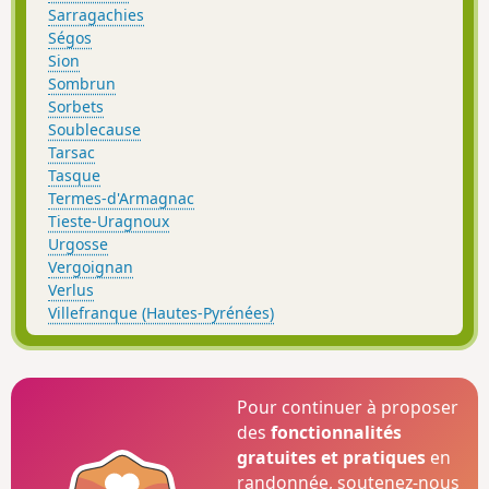
Sarragachies
Ségos
Sion
Sombrun
Sorbets
Soublecause
Tarsac
Tasque
Termes-d'Armagnac
Tieste-Uragnoux
Urgosse
Vergoignan
Verlus
Villefranque (Hautes-Pyrénées)
Pour continuer à proposer
des
fonctionnalités
gratuites et pratiques
en
randonnée, soutenez-nous