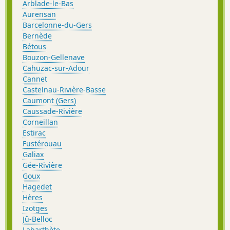
Arblade-le-Bas
Aurensan
Barcelonne-du-Gers
Bernède
Bétous
Bouzon-Gellenave
Cahuzac-sur-Adour
Cannet
Castelnau-Rivière-Basse
Caumont (Gers)
Caussade-Rivière
Corneillan
Estirac
Fustérouau
Galiax
Gée-Rivière
Goux
Hagedet
Hères
Izotges
Jû-Belloc
Labarthète