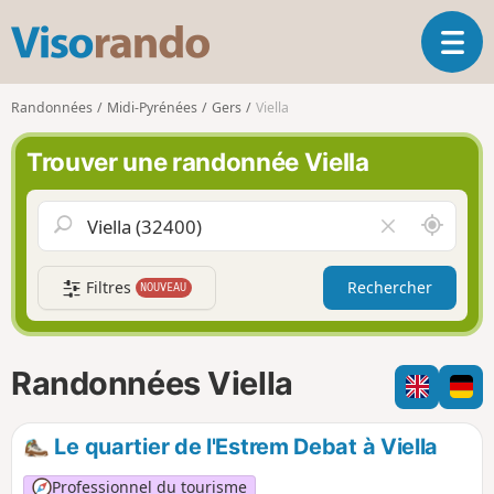
V
O
i
u
s
v
o
Randonnées
Midi-Pyrénées
Gers
Viella
r
r
i
a
Trouver une randonnée Viella
r
n
l
d
a
o
A
V
n
u
i
a
t
d
v
Filtres
Rechercher
NOUVEAU
o
e
i
u
r
g
r
l
a
d
e
Randonnées Viella
t
e
c
i
m
h
o
o
a
Le quartier de l'Estrem Debat à Viella
n
i
m
p
Professionnel du tourisme