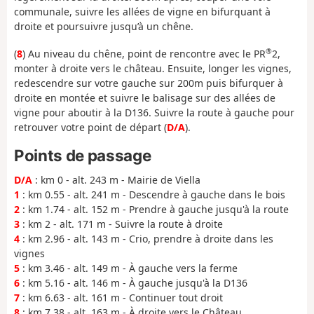
communale, suivre les allées de vigne en bifurquant à
droite et poursuivre jusqu’à un chêne.
®
(
8
) Au niveau du chêne, point de rencontre avec le PR
2,
monter à droite vers le château. Ensuite, longer les vignes,
redescendre sur votre gauche sur 200m puis bifurquer à
droite en montée et suivre le balisage sur des allées de
vigne pour aboutir à la D136. Suivre la route à gauche pour
retrouver votre point de départ (
D/A
).
Points de passage
D/A
: km 0 - alt. 243 m - Mairie de Viella
1
: km 0.55 - alt. 241 m - Descendre à gauche dans le bois
2
: km 1.74 - alt. 152 m - Prendre à gauche jusqu'à la route
3
: km 2 - alt. 171 m - Suivre la route à droite
4
: km 2.96 - alt. 143 m - Crio, prendre à droite dans les
vignes
5
: km 3.46 - alt. 149 m - À gauche vers la ferme
6
: km 5.16 - alt. 146 m - À gauche jusqu'à la D136
7
: km 6.63 - alt. 161 m - Continuer tout droit
8
: km 7.38 - alt. 163 m - À droite vers le Château