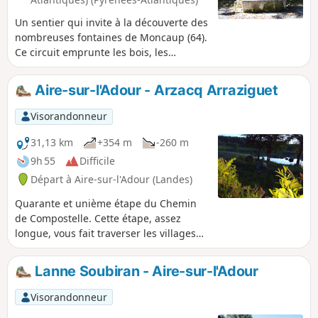
Un sentier qui invite à la découverte des
nombreuses fontaines de Moncaup (64).
Ce circuit emprunte les bois, les
prairies, les vignes et vous offre de
belles parties ombragées ainsi que des
Aire-sur-l'Adour - Arzacq Arraziguet
points de vue variés. Un circuit à éviter
durant les périodes humides.
Visorandonneur
31,13 km
+354 m
-260 m
9h 55
Difficile
Départ à Aire-sur-l'Adour (Landes)
Quarante et unième étape du Chemin
de Compostelle. Cette étape, assez
longue, vous fait traverser les villages
de Sensacq puis Pimbo avant d'entrer
dans les Pyrénées-Atlantiques. Ce
Lanne Soubiran - Aire-sur-l'Adour
département reçoit tous les chemins
vers Compostelle. Vous allez profiter des
Visorandonneur
paysages des Landes et en fonction de