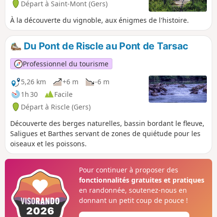
Départ à Saint-Mont (Gers)
À la découverte du vignoble, aux énigmes de l'histoire.
Du Pont de Riscle au Pont de Tarsac
Professionnel du tourisme
5,26 km
+6 m
-6 m
1h 30
Facile
Départ à Riscle (Gers)
Découverte des berges naturelles, bassin bordant le fleuve,
Saligues et Barthes servant de zones de quiétude pour les
oiseaux et les poissons.
Pour continuer à proposer des
fonctionnalités gratuites et pratiques
en randonnée, soutenez-nous en
donnant un petit coup de pouce !