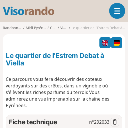
V
O
i
u
s
v
o
Randonnées
Midi-Pyrénées
Gers
Viella
Le quartier de l'Estrem Debat à Viella
r
r
i
a
r
n
l
d
Le quartier de l'Estrem Debat à
a
o
n
Viella
a
v
Ce parcours vous fera découvrir des coteaux
i
verdoyants sur des crêtes, dans un vignoble où
g
a
s'élèvent les riches parfums du terroir. Vous
t
admirerez une vue imprenable sur la chaîne des
i
Pyrénées.
o
n
Fiche technique
n°
292033