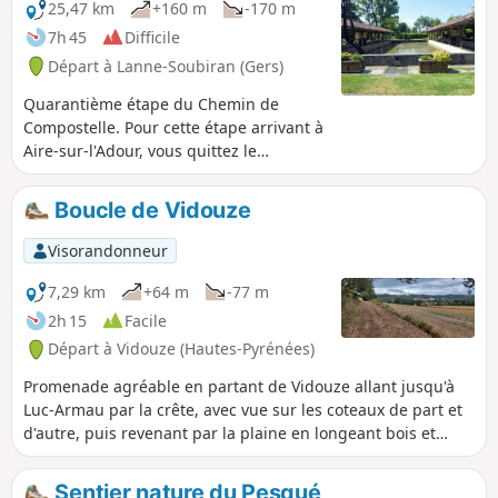
la visibilité, vous aurez de très belles
25,47 km
+160 m
-170 m
vues sur le Tursan et les Pyrénées.
7h 45
Difficile
Départ à Lanne-Soubiran (Gers)
Quarantième étape du Chemin de
Compostelle. Pour cette étape arrivant à
Aire-sur-l'Adour, vous quittez le
département du Gers pour entrer dans
celui des Landes. Vous laissez
Boucle de Vidouze
également derrière vous les chemins
boueux et glissants pour arriver, une
Visorandonneur
fois passé la ville d'Aire-sur-l'Adour, sur
la promenade du Lac de Brousseau.
7,29 km
+64 m
-77 m
2h 15
Facile
Départ à Vidouze (Hautes-Pyrénées)
Promenade agréable en partant de Vidouze allant jusqu'à
Luc-Armau par la crête, avec vue sur les coteaux de part et
d'autre, puis revenant par la plaine en longeant bois et
prairies et cultures. Circuit facile avec vue au loin sur les
Pyrénées.
Sentier nature du Pesqué