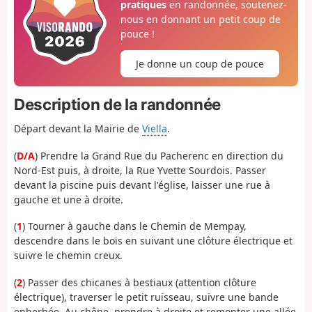
pratiques
en randonnée, soutenez-
nous en donnant un petit coup de
pouce !
Je donne un coup de pouce
Description de la randonnée
Départ devant la Mairie de
Viella
.
(
D/A
) Prendre la Grand Rue du Pacherenc en direction du
Nord-Est puis, à droite, la Rue Yvette Sourdois. Passer
devant la piscine puis devant l'église, laisser une rue à
gauche et une à droite.
(
1
) Tourner à gauche dans le Chemin de Mempay,
descendre dans le bois en suivant une clôture électrique et
suivre le chemin creux.
(
2
) Passer des chicanes à bestiaux (attention clôture
électrique), traverser le petit ruisseau, suivre une bande
enherbée. Au chêne, prendre à droite et remonter une allée