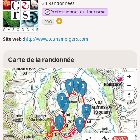
34 Randonnées
Professionnel du tourisme
PRO
Site web :
http://www.tourisme-gers.com
Carte de la randonnée
5
4
6
3
2
7
1
8
3D
NOUVEAU