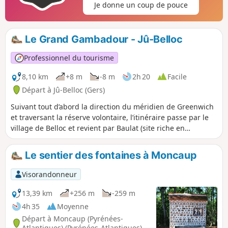
Je donne un coup de pouce
Le Grand Gambadour - Jû-Belloc
Professionnel du tourisme
8,10 km
+8 m
-8 m
2h 20
Facile
Départ à Jû-Belloc (Gers)
Suivant tout d’abord la direction du méridien de Greenwich
et traversant la réserve volontaire, l’itinéraire passe par le
village de Belloc et revient par Baulat (site riche en
patrimoine moulins et lavoirs).
Le sentier des fontaines à Moncaup
Visorandonneur
13,39 km
+256 m
-259 m
4h 35
Moyenne
Départ à Moncaup (Pyrénées-
Atlantiques) (Pyrénées-Atlantiques)