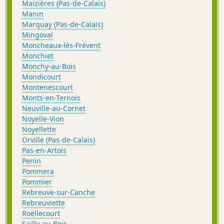
Maizières (Pas-de-Calais)
Manin
Marquay (Pas-de-Calais)
Mingoval
Moncheaux-lès-Frévent
Monchiet
Monchy-au-Bois
Mondicourt
Montenescourt
Monts-en-Ternois
Neuville-au-Cornet
Noyelle-Vion
Noyellette
Orville (Pas-de-Calais)
Pas-en-Artois
Penin
Pommera
Pommier
Rebreuve-sur-Canche
Rebreuviette
Roëllecourt
Sailly-au-Bois