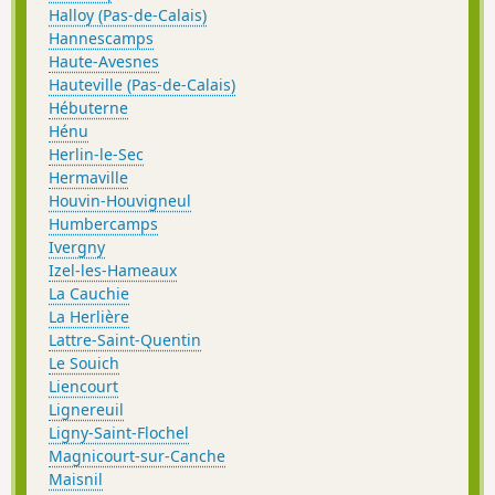
Halloy (Pas-de-Calais)
Hannescamps
Haute-Avesnes
Hauteville (Pas-de-Calais)
Hébuterne
Hénu
Herlin-le-Sec
Hermaville
Houvin-Houvigneul
Humbercamps
Ivergny
Izel-les-Hameaux
La Cauchie
La Herlière
Lattre-Saint-Quentin
Le Souich
Liencourt
Lignereuil
Ligny-Saint-Flochel
Magnicourt-sur-Canche
Maisnil