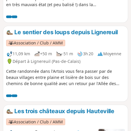
en très mauvais état (et peu balisé !) dans la
forêt. Possibilité de voir chevreuils et sangliers.
Ce parcours remplace l'ancien dont la partie en
lisière Ouest est désormais impraticable.
Le sentier des loups depuis Lignereuil
Association / Club / AMM
11,09 km
+50 m
-51 m
3h 20
Moyenne
Départ à Lignereuil (Pas-de-Calais)
Cette randonnée dans l'Artois vous fera passer par de
beaux villages entre plaine et lisière de bois sur des
chemins de bonne qualité avec un retour par l'Allée des
Tilleuls longue de 1350 m et constituée de 898 arbres
centenaires plantés en 1745 par Louis Benoit de Hamel et le
château de Lignereuil.
Les trois châteaux depuis Hauteville
Association / Club / AMM