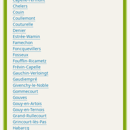
Chelers
Couin
Coullemont
Couturelle
Denier
Estrée-Wamin
Famechon
Foncquevillers
Fosseux
Foufflin-Ricametz
Frévin-Capelle
Gauchin-Verloingt
Gaudiempré
Givenchy-le-Noble
Gommecourt
Gouves
Gouy-en-Artois
Gouy-en-Ternois
Grand-Rullecourt
Grincourt-lès-Pas
Habarcq