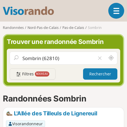
V
O
i
u
s
v
o
Randonnées
Nord-Pas-de-Calais
Pas-de-Calais
Sombrin
r
r
i
a
Trouver une randonnée Sombrin
r
n
l
d
a
o
A
V
n
u
i
a
t
d
v
Filtres
Rechercher
NOUVEAU
o
e
i
u
r
g
r
l
a
d
e
Randonnées Sombrin
t
e
c
i
m
h
o
o
a
L'Allée des Tilleuls de Lignereuil
n
i
m
p
Visorandonneur