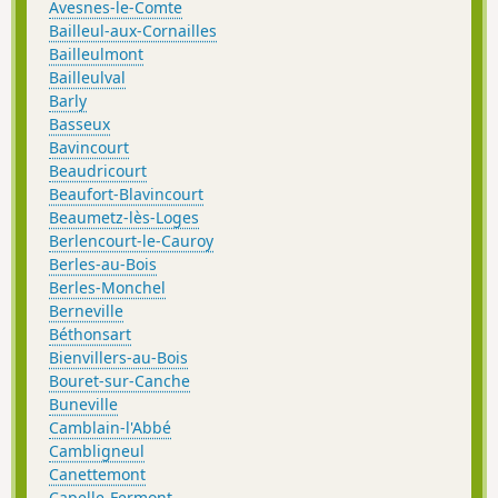
Avesnes-le-Comte
Bailleul-aux-Cornailles
Bailleulmont
Bailleulval
Barly
Basseux
Bavincourt
Beaudricourt
Beaufort-Blavincourt
Beaumetz-lès-Loges
Berlencourt-le-Cauroy
Berles-au-Bois
Berles-Monchel
Berneville
Béthonsart
Bienvillers-au-Bois
Bouret-sur-Canche
Buneville
Camblain-l'Abbé
Cambligneul
Canettemont
Capelle-Fermont