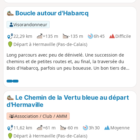
un peu monotone mais on est pratiquement tout le temps
en pleine campagne.
Boucle autour d'Habarcq
Visorandonneur
22,29 km
+135 m
-135 m
6h 45
Difficile
Départ à Hermaville (Pas-de-Calais)
Long parcours avec peu de dénivelé. Une succession de
chemins et de petites routes et, au final, la traversée du
Bois d'Habarcq, parfois un peu boueuse. Un bon tiers de
chemins goudronnés, mais en mauvais état (donc pas ou
peu de voitures). Il y a eu une époque où l'on bitumait tout
et n'importe quoi !
Le Chemin de la Vertu bleue au départ
d'Hermaville
Association / Club / AMM
11,62 km
+61 m
-60 m
3h 30
Moyenne
Départ à Hermaville (Pas-de-Calais)