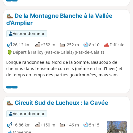
De la Montagne Blanche à la Vallée
d'Amplier
Visorandonneur
26,12 km
+252 m
-252 m
8h 10
Difficile
Départ à Halloy (Pas-de-Calais) (Pas-de-Calais)
Longue randonnée au Nord de la Somme. Beaucoup de
chemins dans l'ensemble corrects (même en fin d'hiver) et
de temps en temps des parties goudronnées, mais sans
véhicules. Belle variété de paysages ! Je trouve la Vallée
d'Amplier très belle et le chemin entre Beauquesne et
Beauval est très intéressant.
Circuit Sud de Lucheux : la Cavée
Visorandonneur
16,86 km
+150 m
-146 m
5h 15
Moyenne