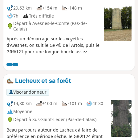
29,63 km
+154 m
-148 m
7h
Très difficile
Départ à Avesnes-le-Comte (Pas-de-
Calais)
Après un démarrage sur les voyettes
d'Avesnes, on suit le GRP® de l'Artois, puis le
GR®121 pour une longue boucle assez
variée.Grands chemins dans la plaine
agricole, sentiers le long des bois et pour
finir l'Allée des Tilleuls à Lignereuil. Le tout
parsemé de quelques châteaux. De quoi
Lucheux et sa forêt
passer une bonne journée, d'autant que les
chemins sont dans l'ensemble très corrects,
Visorandonneur
même en période de pluie.
14,80 km
+100 m
-101 m
4h 30
Moyenne
Départ à Sus-Saint-Léger (Pas-de-Calais)
Beau parcours autour de Lucheux à faire de
préférence en période sèche, le GR®124 étant