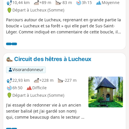
10,44 km
+89 m
-83 m
3h 15
Moyenne
Départ à Lucheux (Somme)
Parcours autour de Lucheux, reprenant en grande partie la
boucle « Lucheux et sa forêt » qui elle part de Sus-Saint-
Léger. Comme indiqué en commentaire de cette boucle, il
vaut mieux effectuer cette randonnée par temps sec, la
partie GR®124 dans la forêt étant en très mauvais état. Il
est toutefois assez facile de passer à l’écart des parties
impraticables, voire d'éviter ce passage.
Circuit des hêtres à Lucheux
Visorandonneur
22,93 km
+228 m
-227 m
6h 50
Difficile
Départ à Lucheux (Somme)
J'ai essayé de redonner vie à un ancien
sentier balisé (et j'ai gardé son nom)
qui, comme beaucoup dans le secteur a
entièrement disparu (le CDRP de la