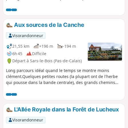
sont peu fréquentées.Cerise sur le gâteau, la traversée
d'Avesnes-le-Comte par les Voyettes.
Aux sources de la Canche
Visorandonneur
21,55 km
+196 m
-194 m
6h 45
Difficile
Départ à Sars-le-Bois (Pas-de-Calais)
Long parcours idéal quand le temps se montre moins
clément.Quelques petites routes (la plupart ont de l'herbe
qui pousse dans la bande centrale), des grands chemins
pas trop difficiles et un très beau passage pour descendre
vers Le Cauroy.
L'Allée Royale dans la Forêt de Lucheux
Visorandonneur