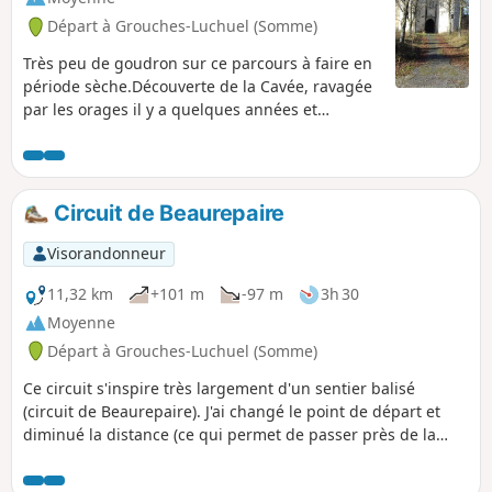
Départ à Grouches-Luchuel (Somme)
Très peu de goudron sur ce parcours à faire en
période sèche.Découverte de la Cavée, ravagée
par les orages il y a quelques années et
magnifiquement restaurée.Un bon bout de
chemin sur l'ancienne voie ferrée (bien
ombragée) avant de descendre sur le beau
village de Grouches-Luchuel.
Circuit de Beaurepaire
Visorandonneur
11,32 km
+101 m
-97 m
3h 30
Moyenne
Départ à Grouches-Luchuel (Somme)
Ce circuit s'inspire très largement d'un sentier balisé
(circuit de Beaurepaire). J'ai changé le point de départ et
diminué la distance (ce qui permet de passer près de la
Ferme de Beaurepaire). J'ai également réduit les parties
macadamisées au passage dans Doullens. C'est peut-être