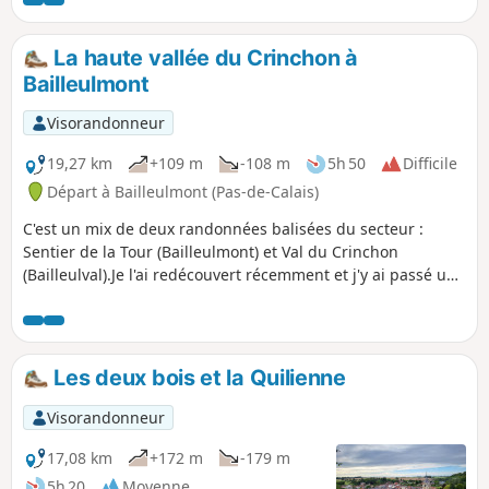
Somme semble assez peu efficace et en
plus, est injoignable). C'est un parcours
quasiment sans route, mais la traversée
La haute vallée du Crinchon à
de la Forêt de Lucheux est très difficile
Bailleulmont
car beaucoup de sentiers sont défoncés.
Heureusement, le balisage GR® y est
Visorandonneur
correct. Donc parcours difficile, voire
très difficile après les pluies : correct le
19,27 km
+109 m
-108 m
5h 50
Difficile
19 avril 2026 à part bien sûr la traversée
Départ à Bailleulmont (Pas-de-Calais)
de la forêt où le "chemin" est chaotique.
C'est un mix de deux randonnées balisées du secteur :
Sentier de la Tour (Bailleulmont) et Val du Crinchon
(Bailleulval).Je l'ai redécouvert récemment et j'y ai passé une
bonne journée : beaucoup de chemins dont certains très
beaux.
Les deux bois et la Quilienne
Visorandonneur
17,08 km
+172 m
-179 m
5h 20
Moyenne