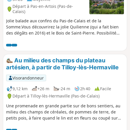
Départ à Pas-en-Artois (Pas-de-
Calais)
Jolie balade aux confins du Pas-de-Calais et de la
Somme.Vous découvrirez la jolie Quilienne (qui a fait bien
des dégâts en 2016) et le Bois de Saint-Pierre. Possibilité
d'ajouter une ou deux rallonges, le circuit pouvant ainsi
dépasser les 22 km (voir dans les infos pratiques).
Au milieu des champs du plateau
artésien, à partir de Tilloy-lès-Hermaville
Visorandonneur
9,12 km
+26 m
-24 m
2h 40
Facile
Départ à Tilloy-lès-Hermaville (Pas-de-Calais)
Une promenade en grande partie sur de bons sentiers, au
milieu des champs de céréales, de pommes de terre, de
petits pois, à faire quand le lin est en fleurs ou coupé sur
les champs.